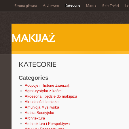
Archiwum
Kategorie
Mama
Ta
Strona główna
Spis Treści
MAKIJAŻ
KATEGORIE
Categories
Adopcje i Historie Zwierząt
Agroturystyka z końmi
Akcesoria i pędzle do makijażu
Aktualności lotnicze
Amunicja Myśliwska
Arabia Saudyjska
Architektura
Architektura i Perspektywa