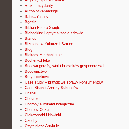
Artykuły Sponsorowane
Ataki i Incydenty
AutoMotivebearings
BalticaYachts
Będzin
Biblia i Pismo Święte
Biohacking i optymalizacja zdrowia
Biznes
Biżuteria w Kulturze i Sztuce
Blog
Blokady Mechaniczne
Bochen-Chleba
Budowa garaży, wiat i budynków gospodarczych
Budownictwo
Buty sportowe
Case study – prawdziwe sprawy konsumentów
Case Study i Analizy Sukcesów
Chanel
Chevrolet
Choroby autoimmunologiczne
Choroby Oczu
Ciekawostki i Nowinki
Czechy
Czytelnicze Artykuły