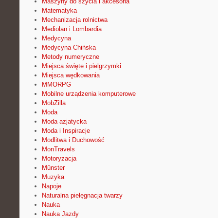
Maszyny do szycia i akcesoria
Matematyka
Mechanizacja rolnictwa
Mediolan i Lombardia
Medycyna
Medycyna Chińska
Metody numeryczne
Miejsca święte i pielgrzymki
Miejsca wędkowania
MMORPG
Mobilne urządzenia komputerowe
MobZilla
Moda
Moda azjatycka
Moda i Inspiracje
Modlitwa i Duchowość
MonTravels
Motoryzacja
Münster
Muzyka
Napoje
Naturalna pielęgnacja twarzy
Nauka
Nauka Jazdy