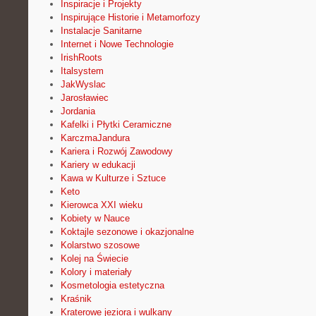
Inspiracje i Projekty
Inspirujące Historie i Metamorfozy
Instalacje Sanitarne
Internet i Nowe Technologie
IrishRoots
Italsystem
JakWyslac
Jarosławiec
Jordania
Kafelki i Płytki Ceramiczne
KarczmaJandura
Kariera i Rozwój Zawodowy
Kariery w edukacji
Kawa w Kulturze i Sztuce
Keto
Kierowca XXI wieku
Kobiety w Nauce
Koktajle sezonowe i okazjonalne
Kolarstwo szosowe
Kolej na Świecie
Kolory i materiały
Kosmetologia estetyczna
Kraśnik
Kraterowe jeziora i wulkany