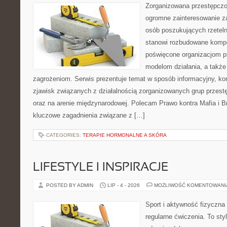
Zorganizowana przestępczoś
ogromne zainteresowanie za
osób poszukujących rzeteln
stanowi rozbudowane kompe
poświęcone organizacjom pr
modelom działania, a takż
zagrożeniom. Serwis prezentuje temat w sposób informacyjny, ko
zjawisk związanych z działalnością zorganizowanych grup przest
oraz na arenie międzynarodowej. Polecam Prawo kontra Mafia i Br
kluczowe zagadnienia związane z […]
CATEGORIES:
TERAPIE HORMONALNE A SKÓRA
LIFESTYLE I INSPIRACJE
POSTED BY ADMIN
LIP - 4 - 2026
MOŻLIWOŚĆ KOMENTOWAN
Sport i aktywność fizyczna 
regularne ćwiczenia. To sty