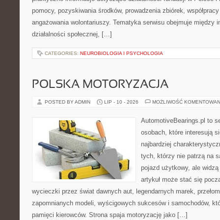
pomocy, pozyskiwania środków, prowadzenia zbiórek, współpracy
angażowania wolontariuszy. Tematyka serwisu obejmuje między 
działalności społecznej, […]
CATEGORIES:
NEUROBIOLOGIA I PSYCHOLOGIA
POLSKA MOTORYZACJA
POSTED BY ADMIN
LIP - 10 - 2026
MOŻLIWOŚĆ KOMENTOWAN
AutomotiveBearings.pl to s
osobach, które interesują s
najbardziej charakterystyc
tych, którzy nie patrzą na
pojazd użytkowy, ale widzą
artykuł może stać się pocz
wycieczki przez świat dawnych aut, legendarnych marek, przełom
zapomnianych modeli, wyścigowych sukcesów i samochodów, które
pamięci kierowców. Strona spaja motoryzację jako […]