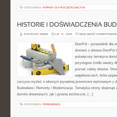
CATEGORIES:
PORADY DLA POCZĄTKUJĄCYCH
HISTORIE I DOŚWIADCZENIA BU
POSTED BY ADMIN
LIP - 9 - 2026
MOŻLIWOŚĆ KOMENTOWAN
DomPol – przewodnik dla o
domami z drewna DomPol to
poświęcony tematyce domó
przystępne źródło wiedzy dl
poznać zalety drewna. Stro
wątpliwościach, które pojaw
zaczyna myśleć o własnym prywatnej przestrzeni wykonanym z d
Budowlane i Remonty i Modernizacje. Tematyka strony obejmuje
domów drewnianych, jak i pytania techniczne, […]
CATEGORIES:
PEREGRINOS