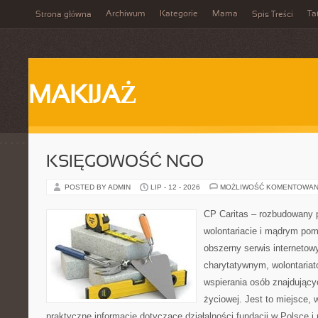
Archiwum
Kategorie
Mama
Ta
Strona główna
Spis Treści
MAKIJAŻ
KSIĘGOWOŚĆ NGO
POSTED BY ADMIN
LIP - 12 - 2026
MOŻLIWOŚĆ KOMENTOWAN
CP Caritas – rozbudowany p
wolontariacie i mądrym pom
obszerny serwis interneto
charytatywnym, wolontaria
wspierania osób znajdującyc
życiowej. Jest to miejsce,
praktyczne informacje dotyczące działalności fundacji w Polsce i