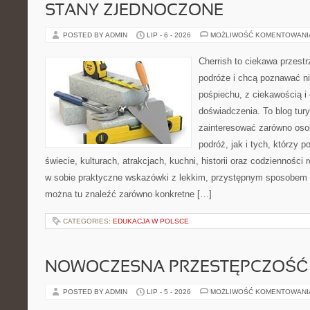
STANY ZJEDNOCZONE
POSTED BY ADMIN
LIP - 6 - 2026
MOŻLIWOŚĆ KOMENTOWAN
Cherrish to ciekawa przestr
podróże i chcą poznawać n
pośpiechu, z ciekawością i
doświadczenia. To blog tur
zainteresować zarówno oso
podróż, jak i tych, którzy p
świecie, kulturach, atrakcjach, kuchni, historii oraz codzienności
w sobie praktyczne wskazówki z lekkim, przystępnym sposobem 
można tu znaleźć zarówno konkretne […]
CATEGORIES:
EDUKACJA W POLSCE
NOWOCZESNA PRZESTĘPCZOŚĆ
POSTED BY ADMIN
LIP - 5 - 2026
MOŻLIWOŚĆ KOMENTOWAN