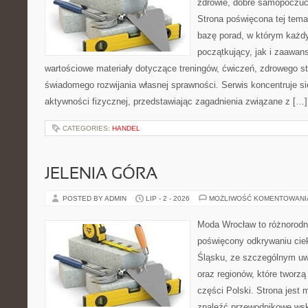
zdrowie, dobre samopoczuci
Strona poświęcona tej tem
bazę porad, w którym każdy
początkujący, jak i zaawa
wartościowe materiały dotyczące treningów, ćwiczeń, zdrowego st
świadomego rozwijania własnej sprawności. Serwis koncentruje s
aktywności fizycznej, przedstawiając zagadnienia związane z […]
CATEGORIES:
HANDEL
JELENIA GÓRA
POSTED BY ADMIN
LIP - 2 - 2026
MOŻLIWOŚĆ KOMENTOWAN
Moda Wrocław to różnorodn
poświęcony odkrywaniu ci
Śląsku, ze szczególnym uw
oraz regionów, które tworz
części Polski. Strona jest
znaleźć przewodnikowe ws