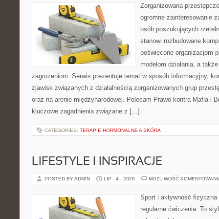
Zorganizowana przestępczoś
ogromne zainteresowanie za
osób poszukujących rzeteln
stanowi rozbudowane kompe
poświęcone organizacjom pr
modelom działania, a takż
zagrożeniom. Serwis prezentuje temat w sposób informacyjny, ko
zjawisk związanych z działalnością zorganizowanych grup przest
oraz na arenie międzynarodowej. Polecam Prawo kontra Mafia i Br
kluczowe zagadnienia związane z […]
CATEGORIES:
TERAPIE HORMONALNE A SKÓRA
LIFESTYLE I INSPIRACJE
POSTED BY ADMIN
LIP - 4 - 2026
MOŻLIWOŚĆ KOMENTOWAN
Sport i aktywność fizyczna 
regularne ćwiczenia. To sty