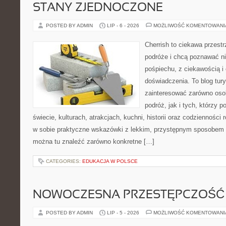
STANY ZJEDNOCZONE
POSTED BY ADMIN
LIP - 6 - 2026
MOŻLIWOŚĆ KOMENTOWAN
Cherrish to ciekawa przestr
podróże i chcą poznawać n
pośpiechu, z ciekawością i
doświadczenia. To blog tur
zainteresować zarówno oso
podróż, jak i tych, którzy p
świecie, kulturach, atrakcjach, kuchni, historii oraz codzienności
w sobie praktyczne wskazówki z lekkim, przystępnym sposobem 
można tu znaleźć zarówno konkretne […]
CATEGORIES:
EDUKACJA W POLSCE
NOWOCZESNA PRZESTĘPCZOŚĆ
POSTED BY ADMIN
LIP - 5 - 2026
MOŻLIWOŚĆ KOMENTOWAN