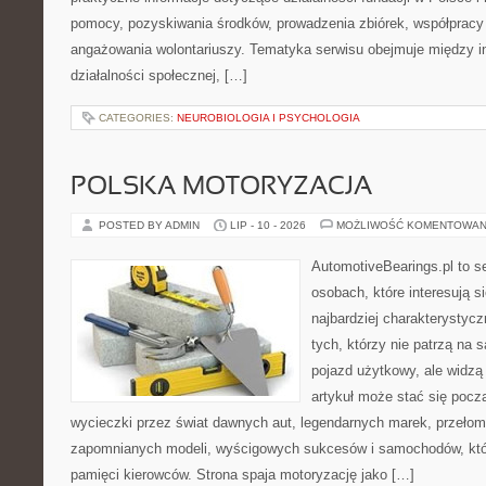
pomocy, pozyskiwania środków, prowadzenia zbiórek, współpracy
angażowania wolontariuszy. Tematyka serwisu obejmuje między 
działalności społecznej, […]
CATEGORIES:
NEUROBIOLOGIA I PSYCHOLOGIA
POLSKA MOTORYZACJA
POSTED BY ADMIN
LIP - 10 - 2026
MOŻLIWOŚĆ KOMENTOWAN
AutomotiveBearings.pl to s
osobach, które interesują s
najbardziej charakterystyc
tych, którzy nie patrzą na
pojazd użytkowy, ale widzą
artykuł może stać się pocz
wycieczki przez świat dawnych aut, legendarnych marek, przełom
zapomnianych modeli, wyścigowych sukcesów i samochodów, które
pamięci kierowców. Strona spaja motoryzację jako […]