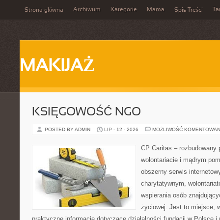
Archiwum
Kategorie
Mama
Ta
Strona główna
Spis Treści
MAKIJAŻ
KSIĘGOWOŚĆ NGO
POSTED BY ADMIN
LIP - 12 - 2026
MOŻLIWOŚĆ KOMENTOWAN
CP Caritas – rozbudowany p
wolontariacie i mądrym pom
obszerny serwis interneto
charytatywnym, wolontaria
wspierania osób znajdującyc
życiowej. Jest to miejsce,
praktyczne informacje dotyczące działalności fundacji w Polsce i