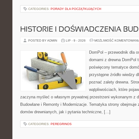
CATEGORIES:
PORADY DLA POCZĄTKUJĄCYCH
HISTORIE I DOŚWIADCZENIA BU
POSTED BY ADMIN
LIP - 9 - 2026
MOŻLIWOŚĆ KOMENTOWAN
DomPol – przewodnik dla o
domami z drewna DomPol to
poświęcony tematyce domó
przystępne źródło wiedzy dl
poznać zalety drewna. Stro
wątpliwościach, które pojaw
zaczyna myśleć o własnym prywatnej przestrzeni wykonanym z d
Budowlane i Remonty i Modernizacje. Tematyka strony obejmuje
domów drewnianych, jak i pytania techniczne, […]
CATEGORIES:
PEREGRINOS