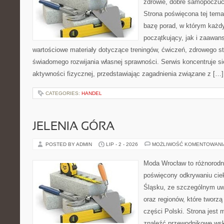
zdrowie, dobre samopoczuci
Strona poświęcona tej tem
bazę porad, w którym każdy
początkujący, jak i zaawa
wartościowe materiały dotyczące treningów, ćwiczeń, zdrowego st
świadomego rozwijania własnej sprawności. Serwis koncentruje s
aktywności fizycznej, przedstawiając zagadnienia związane z […]
CATEGORIES:
HANDEL
JELENIA GÓRA
POSTED BY ADMIN
LIP - 2 - 2026
MOŻLIWOŚĆ KOMENTOWAN
Moda Wrocław to różnorodn
poświęcony odkrywaniu ci
Śląsku, ze szczególnym uw
oraz regionów, które tworz
części Polski. Strona jest
znaleźć przewodnikowe ws