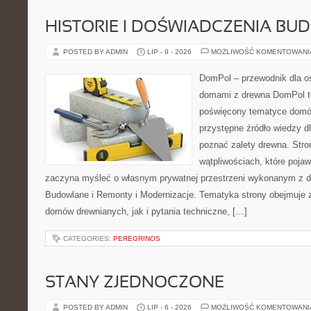
HISTORIE I DOŚWIADCZENIA BU
POSTED BY ADMIN
LIP - 9 - 2026
MOŻLIWOŚĆ KOMENTOWAN
DomPol – przewodnik dla o
domami z drewna DomPol to
poświęcony tematyce domó
przystępne źródło wiedzy dl
poznać zalety drewna. Stro
wątpliwościach, które pojaw
zaczyna myśleć o własnym prywatnej przestrzeni wykonanym z d
Budowlane i Remonty i Modernizacje. Tematyka strony obejmuje
domów drewnianych, jak i pytania techniczne, […]
CATEGORIES:
PEREGRINOS
STANY ZJEDNOCZONE
POSTED BY ADMIN
LIP - 6 - 2026
MOŻLIWOŚĆ KOMENTOWAN