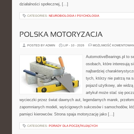
działalności społecznej, […]
CATEGORIES:
NEUROBIOLOGIA I PSYCHOLOGIA
POLSKA MOTORYZACJA
POSTED BY ADMIN
LIP - 10 - 2026
MOŻLIWOŚĆ KOMENTOWAN
AutomotiveBearings.pl to s
osobach, które interesują s
najbardziej charakterystyc
tych, którzy nie patrzą na
pojazd użytkowy, ale widzą
artykuł może stać się pocz
wycieczki przez świat dawnych aut, legendarnych marek, przełom
zapomnianych modeli, wyścigowych sukcesów i samochodów, które
pamięci kierowców. Strona spaja motoryzację jako […]
CATEGORIES:
PORADY DLA POCZĄTKUJĄCYCH