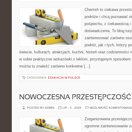
Cherrish to ciekawa przestr
podróże i chcą poznawać n
pośpiechu, z ciekawością i
doświadczenia. To blog tur
zainteresować zarówno oso
podróż, jak i tych, którzy p
świecie, kulturach, atrakcjach, kuchni, historii oraz codzienności
w sobie praktyczne wskazówki z lekkim, przystępnym sposobem 
można tu znaleźć zarówno konkretne […]
CATEGORIES:
EDUKACJA W POLSCE
NOWOCZESNA PRZESTĘPCZOŚĆ
POSTED BY ADMIN
LIP - 5 - 2026
MOŻLIWOŚĆ KOMENTOWAN
Zorganizowana przestępczoś
ogromne zainteresowanie za