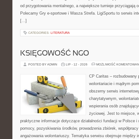
od przygotowania mentalnego, a największe turnieje przyciągają 
Polecamy Gry e-sportowe i Wasza Strefa. LigiSportu to serwis in
[…]
CATEGORIES:
LITERATURA
KSIĘGOWOŚĆ NGO
POSTED BY ADMIN
LIP - 12 - 2026
MOŻLIWOŚĆ KOMENTOWAN
CP Caritas – rozbudowany p
wolontariacie i mądrym pom
obszerny serwis interneto
charytatywnym, wolontaria
wspierania osób znajdującyc
życiowej. Jest to miejsce,
praktyczne informacje dotyczące działalności fundacji w Polsce i
pomocy, pozyskiwania środków, prowadzenia zbiórek, współpracy
angażowania wolontariuszy. Tematyka serwisu obejmuje między 