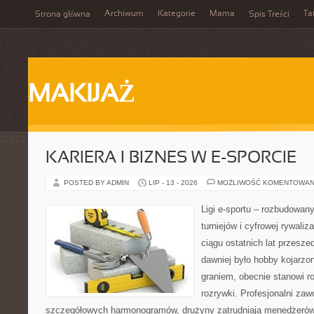
Archiwum
Kategorie
Mama
Ta
Strona główna
Spis Treści
MAKIJAŻ
KARIERA I BIZNES W E-SPORCIE
POSTED BY ADMIN
LIP - 13 - 2026
MOŻLIWOŚĆ KOMENTOWAN
Ligi e-sportu – rozbudowany
turniejów i cyfrowej rywaliz
ciągu ostatnich lat przesz
dawniej było hobby kojarz
graniem, obecnie stanowi r
rozrywki. Profesjonalni zaw
szczegółowych harmonogramów, drużyny zatrudniają menedżerów