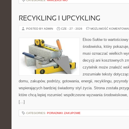
CATEGORIES:
HARCERSTWO
RECYKLING I UPCYKLING
POSTED BY ADMIN
CZE - 27 - 2026
MOŻLIWOŚĆ KOMENTOWA
Ekos-Sułów to wartościowy
środowiska, który pokazuje,
musi oznaczać wielkich wy
decyzji ani kosztownych zm
czytelnik może znaleźć wsk
zrozumiałe teksty dotyczą
domu, zakupów, podróży, gotowania, energii, recyklingu, przyrod
wspierających bardziej świadomy styl życia. Strona została przy
które chcą lepiej rozumieć współczesne wyzwania środowiskowe, 
[…]
CATEGORIES:
PORADNIKI ZAKUPOWE