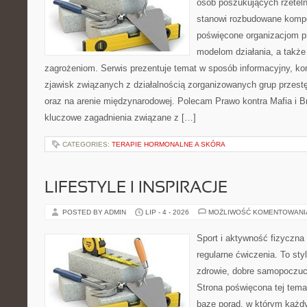
osób poszukujących rzeteln
stanowi rozbudowane kompe
poświęcone organizacjom pr
modelom działania, a takż
zagrożeniom. Serwis prezentuje temat w sposób informacyjny, ko
zjawisk związanych z działalnością zorganizowanych grup przest
oraz na arenie międzynarodowej. Polecam Prawo kontra Mafia i Br
kluczowe zagadnienia związane z […]
CATEGORIES:
TERAPIE HORMONALNE A SKÓRA
LIFESTYLE I INSPIRACJE
POSTED BY ADMIN
LIP - 4 - 2026
MOŻLIWOŚĆ KOMENTOWAN
Sport i aktywność fizyczna 
regularne ćwiczenia. To sty
zdrowie, dobre samopoczuci
Strona poświęcona tej tem
bazę porad, w którym każdy