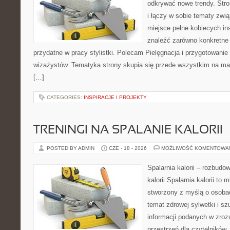
odkrywać nowe trendy. Stro
i łączy w sobie tematy zwi
miejsce pełne kobiecych in
znaleźć zarówno konkretne 
przydatne w pracy stylistki. Polecam Pielęgnacja i przygotowanie s
wizażystów. Tematyka strony skupia się przede wszystkim na maki
[…]
CATEGORIES:
INSPIRACJE I PROJEKTY
TRENINGI NA SPALANIE KALORII
POSTED BY ADMIN
CZE - 18 - 2026
MOŻLIWOŚĆ KOMENTOWA
Spalarnia kalorii – rozbudo
kalorii Spalarnia kalorii to 
stworzony z myślą o osoba
temat zdrowej sylwetki i s
informacji podanych w zroz
przestrzeń dla czytelników,