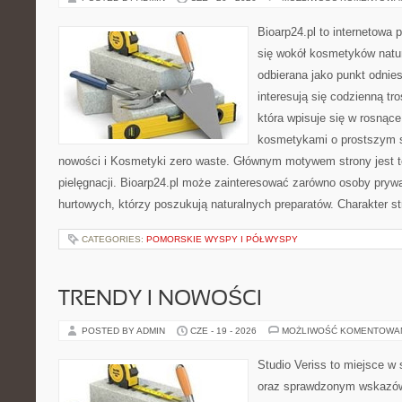
Bioarp24.pl to internetowa 
się wokół kosmetyków natu
odbierana jako punkt odnies
interesują się codzienną tro
która wpisuje się w rosnąc
kosmetykami o prostszym s
nowości i Kosmetyki zero waste. Głównym motywem strony jest t
pielęgnacji. Bioarp24.pl może zainteresować zarówno osoby prywa
hurtowych, którzy poszukują naturalnych preparatów. Charakter st
CATEGORIES:
POMORSKIE WYSPY I PÓŁWYSPY
TRENDY I NOWOŚCI
POSTED BY ADMIN
CZE - 19 - 2026
MOŻLIWOŚĆ KOMENTOWA
Studio Veriss to miejsce w 
oraz sprawdzonym wskazów