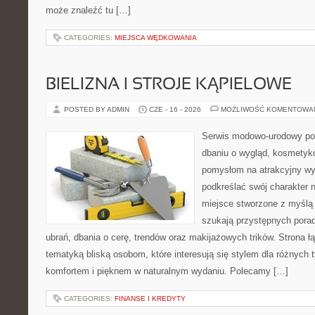
może znaleźć tu […]
CATEGORIES:
MIEJSCA WĘDKOWANIA
BIELIZNA I STROJE KĄPIELOWE
POSTED BY ADMIN
CZE - 16 - 2026
MOŻLIWOŚĆ KOMENTOWA
Serwis modowo-urodowy poś
dbaniu o wygląd, kosmetyk
pomysłom na atrakcyjny wyg
podkreślać swój charakter n
miejsce stworzone z myślą 
szukają przystępnych pora
ubrań, dbania o cerę, trendów oraz makijażowych trików. Strona 
tematyką bliską osobom, które interesują się stylem dla różnych 
komfortem i pięknem w naturalnym wydaniu. Polecamy […]
CATEGORIES:
FINANSE I KREDYTY