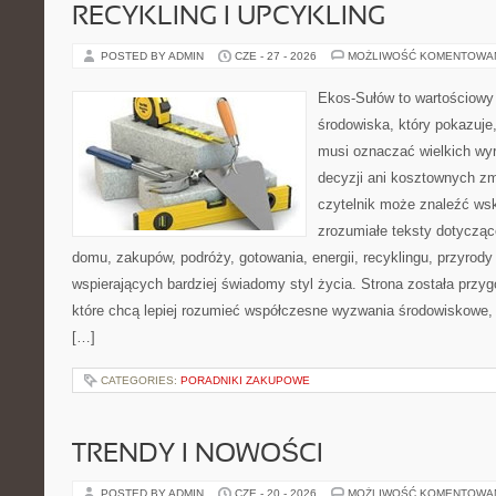
RECYKLING I UPCYKLING
POSTED BY ADMIN
CZE - 27 - 2026
MOŻLIWOŚĆ KOMENTOWA
Ekos-Sułów to wartościowy
środowiska, który pokazuje,
musi oznaczać wielkich wy
decyzji ani kosztownych zm
czytelnik może znaleźć wsk
zrozumiałe teksty dotyczą
domu, zakupów, podróży, gotowania, energii, recyklingu, przyrod
wspierających bardziej świadomy styl życia. Strona została przy
które chcą lepiej rozumieć współczesne wyzwania środowiskowe, 
[…]
CATEGORIES:
PORADNIKI ZAKUPOWE
TRENDY I NOWOŚCI
POSTED BY ADMIN
CZE - 20 - 2026
MOŻLIWOŚĆ KOMENTOWA