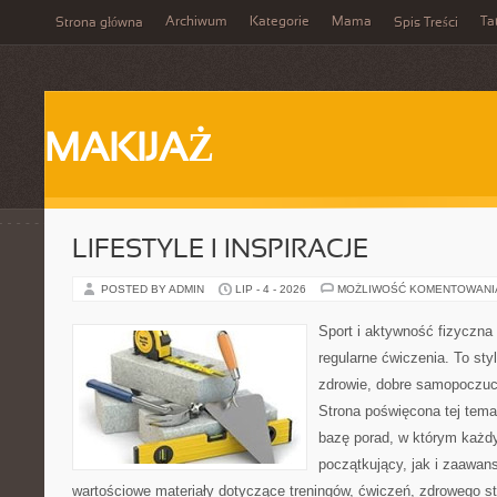
Archiwum
Kategorie
Mama
Ta
Strona główna
Spis Treści
MAKIJAŻ
LIFESTYLE I INSPIRACJE
POSTED BY ADMIN
LIP - 4 - 2026
MOŻLIWOŚĆ KOMENTOWAN
Sport i aktywność fizyczna 
regularne ćwiczenia. To sty
zdrowie, dobre samopoczuci
Strona poświęcona tej tem
bazę porad, w którym każdy
początkujący, jak i zaawa
wartościowe materiały dotyczące treningów, ćwiczeń, zdrowego st