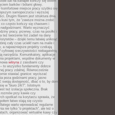
tole lub na kanapie kończy się bólem
ęciem barków i bólami głowy.
w komfortowe miejsce pracy szybko się
lepszym samopoczuciu i wyższej
ci. Drugim filarem jest struktura dnia.
a kusi tym, że “zawsze można zrobić
, co często kończy się chaosem i
 nadgodzinami. Warto wyznaczyć
dziny pracy, przerwy, czas na posiłki i
 też tworzenie list zadań na dany
riorytetów – dzięki temu łatwiej uniknąć
której cały czas uciekł nam na maile i
, a najważniejsze projekty czekają
W cyfrowej rzeczywistości niebagatelną
ją narzędzia. Komunikatory, aplikacje
nia projektami, wspólne dokumenty w
rmowa
witryna
z zasobami czy
 – to wszystko fundamenty dobrze
nej pracy zdalnej. Równocześnie
omie stawiać granice: wyciszać
ia poza godzinami pracy, jasno
 swoją dostępność, dbać o to, by dom
się w “biuro 24/7”. Istotnym
st też izolacja społeczna. Brak
 rozmów przy kawie czy
ch spotkań na korytarzu sprawia, że
społem łatwo stają się czysto
Dlatego warto wprowadzać regularne
a nie tylko “o projektach”, ale też o
atach, organizować wirtualne kawy czy