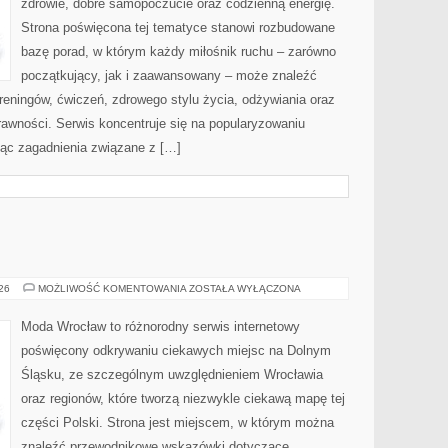
zdrowie, dobre samopoczucie oraz codzienną energię.
Strona poświęcona tej tematyce stanowi rozbudowane
bazę porad, w którym każdy miłośnik ruchu – zarówno
początkujący, jak i zaawansowany – może znaleźć
reningów, ćwiczeń, zdrowego stylu życia, odżywiania oraz
rawności. Serwis koncentruje się na popularyzowaniu
jąc zagadnienia związane z […]
JELENIA
026
MOŻLIWOŚĆ KOMENTOWANIA
ZOSTAŁA WYŁĄCZONA
GÓRA
Moda Wrocław to różnorodny serwis internetowy
poświęcony odkrywaniu ciekawych miejsc na Dolnym
Śląsku, ze szczególnym uwzględnieniem Wrocławia
oraz regionów, które tworzą niezwykle ciekawą mapę tej
części Polski. Strona jest miejscem, w którym można
znaleźć przewodnikowe wskazówki dotyczące