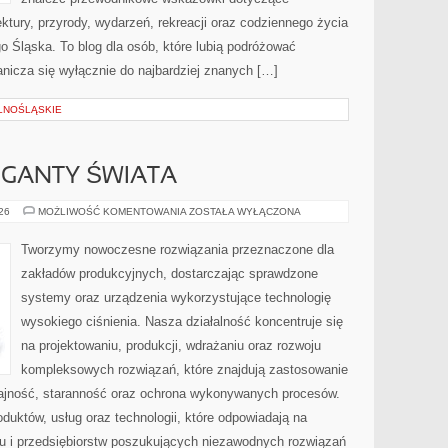
itektury, przyrody, wydarzeń, rekreacji oraz codziennego życia
 Śląska. To blog dla osób, które lubią podróżować
nicza się wyłącznie do najbardziej znanych […]
LNOŚLĄSKIE
GIGANTY ŚWIATA
CIEKAWOSTKI
026
MOŻLIWOŚĆ KOMENTOWANIA
ZOSTAŁA WYŁĄCZONA
I
GIGANTY
ŚWIATA
Tworzymy nowoczesne rozwiązania przeznaczone dla
zakładów produkcyjnych, dostarczając sprawdzone
systemy oraz urządzenia wykorzystujące technologię
wysokiego ciśnienia. Nasza działalność koncentruje się
na projektowaniu, produkcji, wdrażaniu oraz rozwoju
kompleksowych rozwiązań, które znajdują zastosowanie
dajność, staranność oraz ochrona wykonywanych procesów.
oduktów, usług oraz technologii, które odpowiadają na
u i przedsiębiorstw poszukujących niezawodnych rozwiązań