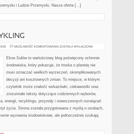
rzemysłu i Ludzie Przemysłu. Nasza oferta […]
CYKLING
RECYKLING
 2026
MOŻLIWOŚĆ KOMENTOWANIA
ZOSTAŁA WYŁĄCZONA
I
UPCYKLING
Ekos-Sułów to wartościowy blog poświęcony ochronie
środowiska, który pokazuje, że troska o planetę nie
musi oznaczać wielkich wyrzeczeń, skomplikowanych
decyzji ani kosztownych zmian. To miejsce, w którym
czytelnik może znaleźć wskazówki, ciekawostki oraz
zrozumiałe teksty dotyczące codziennych wyborów,
, energii, recyklingu, przyrody i nowoczesnych rozwiązań
tyl życia. Strona została przygotowana z myślą o osobach,
czesne wyzwania środowiskowe, ale jednocześnie szukają