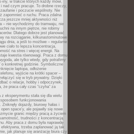
k-iny, w trakcie których każdy mówi,
e i nad czym pracuje. To drobne rzeczy,
 zaufanie i poczucie wspólnoty. Nie
eż zapomnieć o ruchu. Praca zdalna
cza jeszcze mniej aktywności niż
a – nie wychodzimy do tramwaju, nie
uchni na innym piętrze, nie robimy
cerów. Dlatego dobrze jest planować
rwy na rozciąganie, kilkunastominutowe
ągu dnia, a jeśli to możliwe – regularne
rowe ciało to lepsza koncentracja,
ność na stres i więcej energii. Na
staje kwestia równowagi. Praca z domu
ygoda, ale tylko wtedy, gdy potrafimy
 o konkretnej godzinie. Symboliczne
mknięcie laptopa, odłożenie
elefonu, wyjście na krótki spacer –
ełączyć się w tryb prywatny. Dzięki
 dbać o relacje, hobby i odpoczynek,
, że praca cały czas “czyha” za
 z eksperymentu stała się dla wielu
 sposobem funkcjonowania
Zniknęły dojazdy, biurowy hałas i
 open space’y, ale pojawiły się nowe
ozmycie granic między pracą a życiem
samotność, trudności z koncentracją
chu. Aby praca z domu była naprawdę
 efektywna, trzeba zaplanować ją tak
e, jak planuje się aranżację biura czy