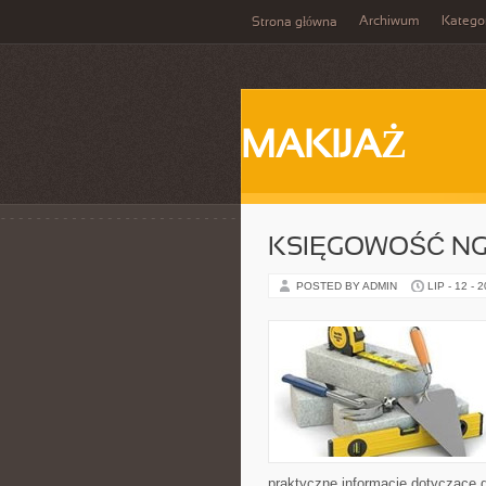
Archiwum
Katego
Strona główna
MAKIJAŻ
KSIĘGOWOŚĆ N
POSTED BY ADMIN
LIP - 12 - 
praktyczne informacje dotyczące dz