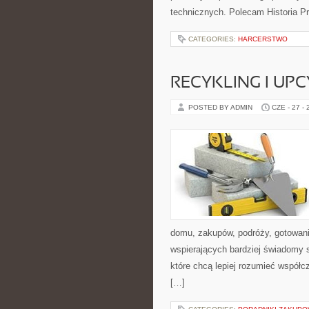
technicznych. Polecam Historia P
CATEGORIES:
HARCERSTWO
RECYKLING I UP
POSTED BY ADMIN
CZE - 27 -
domu, zakupów, podróży, gotowania
wspierających bardziej świadomy s
które chcą lepiej rozumieć współ
[…]