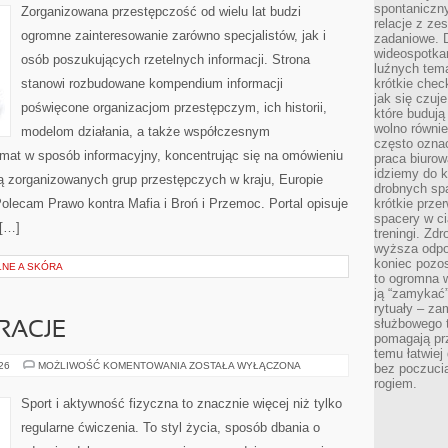
spontaniczny
Zorganizowana przestępczość od wielu lat budzi
relacje z ze
ogromne zainteresowanie zarówno specjalistów, jak i
zadaniowe. 
wideospotkani
osób poszukujących rzetelnych informacji. Strona
luźnych tem
stanowi rozbudowane kompendium informacji
krótkie chec
jak się czuj
poświęcone organizacjom przestępczym, ich historii,
które budują
wolno równi
modelom działania, a także współczesnym
często ozna
emat w sposób informacyjny, koncentrując się na omówieniu
praca biurow
idziemy do k
ią zorganizowanych grup przestępczych w kraju, Europie
drobnych spa
olecam Prawo kontra Mafia i Broń i Przemoc. Portal opisuje
krótkie prze
spacery w ci
 […]
treningi. Zd
wyższa odpor
koniec pozo
NE A SKÓRA
to ogromna w
ją “zamykać”
rytuały – za
służbowego t
IRACJE
pomagają prz
temu łatwiej
LIFESTYLE
026
MOŻLIWOŚĆ KOMENTOWANIA
ZOSTAŁA WYŁĄCZONA
bez poczucia
I
rogiem.
INSPIRACJE
Sport i aktywność fizyczna to znacznie więcej niż tylko
regularne ćwiczenia. To styl życia, sposób dbania o