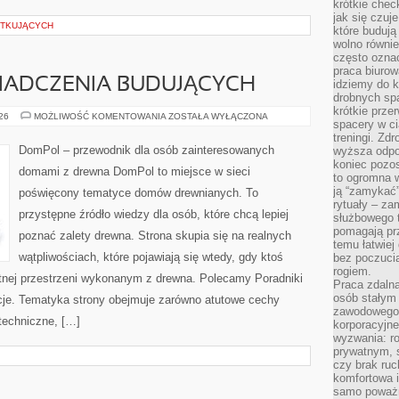
krótkie chec
jak się czuj
ĄTKUJĄCYCH
które budują
wolno równi
często ozna
praca biurow
WIADCZENIA BUDUJĄCYCH
idziemy do k
drobnych spa
krótkie prze
HISTORIE
026
MOŻLIWOŚĆ KOMENTOWANIA
ZOSTAŁA WYŁĄCZONA
spacery w ci
I
DOŚWIADCZENIA
treningi. Zd
BUDUJĄCYCH
DomPol – przewodnik dla osób zainteresowanych
wyższa odpor
koniec pozo
domami z drewna DomPol to miejsce w sieci
to ogromna w
ją “zamykać”
poświęcony tematyce domów drewnianych. To
rytuały – za
przystępne źródło wiedzy dla osób, które chcą lepiej
służbowego t
pomagają prz
poznać zalety drewna. Strona skupia się na realnych
temu łatwiej
wątpliwościach, które pojawiają się wtedy, gdy ktoś
bez poczucia
rogiem.
nej przestrzeni wykonanym z drewna. Polecamy Poradniki
Praca zdalna
osób stałym
je. Tematyka strony obejmuje zarówno atutowe cechy
zawodowego. 
techniczne, […]
korporacyjne
wyzwania: r
prywatnym, 
czy brak ru
komfortowa i
samo poważni