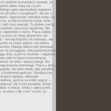
ch spotkań na korytarzu sprawia, że
społem łatwo stają się czysto
Dlatego warto wprowadzać regularne
a nie tylko “o projektach”, ale też o
atach, organizować wirtualne kawy czy
k-iny, w trakcie których każdy mówi,
e i nad czym pracuje. To drobne rzeczy,
 zaufanie i poczucie wspólnoty. Nie
eż zapomnieć o ruchu. Praca zdalna
cza jeszcze mniej aktywności niż
a – nie wychodzimy do tramwaju, nie
uchni na innym piętrze, nie robimy
cerów. Dlatego dobrze jest planować
rwy na rozciąganie, kilkunastominutowe
ągu dnia, a jeśli to możliwe – regularne
rowe ciało to lepsza koncentracja,
ność na stres i więcej energii. Na
staje kwestia równowagi. Praca z domu
ygoda, ale tylko wtedy, gdy potrafimy
 o konkretnej godzinie. Symboliczne
mknięcie laptopa, odłożenie
elefonu, wyjście na krótki spacer –
ełączyć się w tryb prywatny. Dzięki
 dbać o relacje, hobby i odpoczynek,
, że praca cały czas “czyha” za