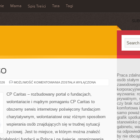
rie
Mama
Tata
Tagi
Spis Treści
SUB
GO
Praca zdalna
osób stałym
KSIĘGOWOŚĆ
2026
MOŻLIWOŚĆ KOMENTOWANIA
ZOSTAŁA WYŁĄCZONA
zawodowego. 
NGO
korporacyjne
wyzwania: r
CP Caritas – rozbudowany portal o fundacjach,
prywatnym, 
wolontariacie i mądrym pomaganiu CP Caritas to
czy brak ru
komfortowa i
obszerny serwis internetowy poświęcony fundacjom
samo poważni
charytatywnym, wolontariatowi oraz różnym sposobom
grafik spotk
stanowisko 
wspierania osób znajdujących się w trudnej sytuacji
gabinetu, wa
na odpowiedn
życiowej. Jest to miejsce, w którym można znaleźć
by nie obcią
iałalności fundacji w Polsce i na świecie, organizowania