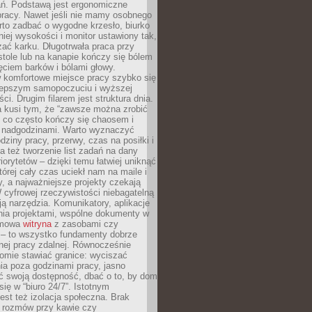
ań. Podstawą jest ergonomiczne
pracy. Nawet jeśli nie mamy osobnego
rto zadbać o wygodne krzesło, biurko
iej wysokości i monitor ustawiony tak,
żać karku. Długotrwała praca przy
tole lub na kanapie kończy się bólem
ęciem barków i bólami głowy.
w komfortowe miejsce pracy szybko się
lepszym samopoczuciu i wyższej
ci. Drugim filarem jest struktura dnia.
a kusi tym, że “zawsze można zrobić
, co często kończy się chaosem i
 nadgodzinami. Warto wyznaczyć
dziny pracy, przerwy, czas na posiłki i
 też tworzenie list zadań na dany
riorytetów – dzięki temu łatwiej uniknąć
której cały czas uciekł nam na maile i
, a najważniejsze projekty czekają
W cyfrowej rzeczywistości niebagatelną
ją narzędzia. Komunikatory, aplikacje
nia projektami, wspólne dokumenty w
rmowa
witryna
z zasobami czy
 – to wszystko fundamenty dobrze
nej pracy zdalnej. Równocześnie
omie stawiać granice: wyciszać
ia poza godzinami pracy, jasno
 swoją dostępność, dbać o to, by dom
się w “biuro 24/7”. Istotnym
st też izolacja społeczna. Brak
 rozmów przy kawie czy