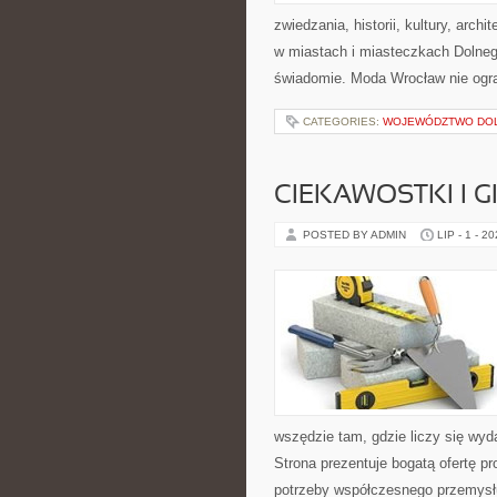
zwiedzania, historii, kultury, arch
w miastach i miasteczkach Dolnego
świadomie. Moda Wrocław nie ogra
CATEGORIES:
WOJEWÓDZTWO DO
CIEKAWOSTKI I 
POSTED BY ADMIN
LIP - 1 - 2
wszędzie tam, gdzie liczy się wy
Strona prezentuje bogatą ofertę pr
potrzeby współczesnego przemysł