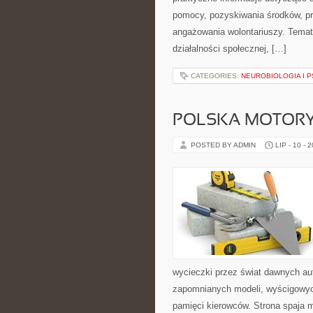
pomocy, pozyskiwania środków, pr
angażowania wolontariuszy. Tema
działalności społecznej, […]
CATEGORIES:
NEUROBIOLOGIA I 
POLSKA MOTORY
POSTED BY ADMIN
LIP - 10 - 
wycieczki przez świat dawnych au
zapomnianych modeli, wyścigowych
pamięci kierowców. Strona spaja 