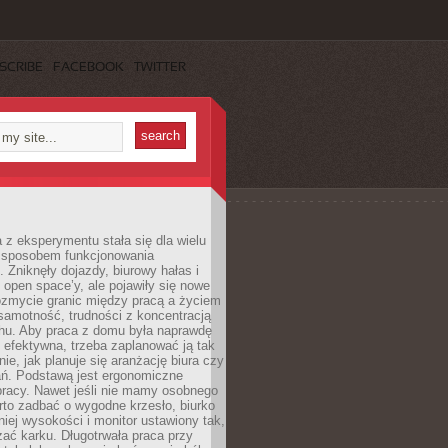
SCRIBE
FACEBOOK
TWITTER
 z eksperymentu stała się dla wielu
 sposobem funkcjonowania
Zniknęły dojazdy, biurowy hałas i
 open space’y, ale pojawiły się nowe
ozmycie granic między pracą a życiem
samotność, trudności z koncentracją
chu. Aby praca z domu była naprawdę
 efektywna, trzeba zaplanować ją tak
e, jak planuje się aranżację biura czy
ań. Podstawą jest ergonomiczne
pracy. Nawet jeśli nie mamy osobnego
rto zadbać o wygodne krzesło, biurko
iej wysokości i monitor ustawiony tak,
żać karku. Długotrwała praca przy