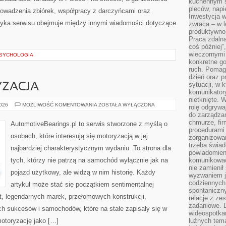
kuchennym s
pleców, napi
owadzenia zbiórek, współpracy z darczyńcami oraz
Inwestycja 
tyka serwisu obejmuje między innymi wiadomości dotyczące
zwraca – w 
produktywnoś
Praca zdaln
coś później”
wieczornymi
PSYCHOLOGIA
konkretne go
ruch. Pomaga
dzień oraz p
sytuacji, w 
ZACJA
komunikatory
nietknięte. 
POLSKA
2026
MOŻLIWOŚĆ KOMENTOWANIA
ZOSTAŁA WYŁĄCZONA
rolę odgrywa
MOTORYZACJA
do zarządza
chmurze, fi
AutomotiveBearings.pl to serwis stworzone z myślą o
procedurami
osobach, które interesują się motoryzacją w jej
zorganizowa
trzeba świad
najbardziej charakterystycznym wydaniu. To strona dla
powiadomien
tych, którzy nie patrzą na samochód wyłącznie jak na
komunikować
nie zamienił 
pojazd użytkowy, ale widzą w nim historię. Każdy
wyzwaniem je
codziennych
artykuł może stać się początkiem sentimentalnej
spontaniczny
t, legendarnych marek, przełomowych konstrukcji,
relacje z ze
zadaniowe. 
 sukcesów i samochodów, które na stałe zapisały się w
wideospotkani
motoryzację jako […]
luźnych tem