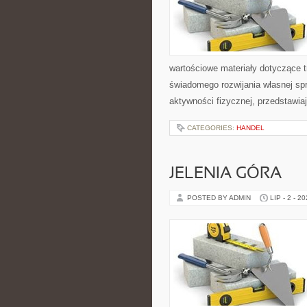
wartościowe materiały dotyczące t
świadomego rozwijania własnej sp
aktywności fizycznej, przedstawia
CATEGORIES:
HANDEL
JELENIA GÓRA
POSTED BY ADMIN
LIP - 2 - 2