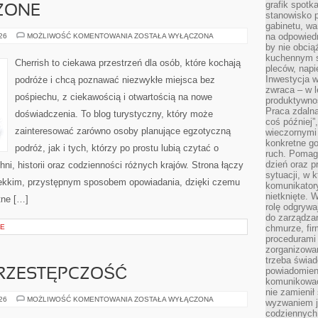
grafik spotk
ZONE
stanowisko 
gabinetu, wa
STANY
na odpowiedn
026
MOŻLIWOŚĆ KOMENTOWANIA
ZOSTAŁA WYŁĄCZONA
ZJEDNOCZONE
by nie obcią
kuchennym s
Cherrish to ciekawa przestrzeń dla osób, które kochają
pleców, napi
Inwestycja 
podróże i chcą poznawać niezwykłe miejsca bez
zwraca – w 
pośpiechu, z ciekawością i otwartością na nowe
produktywnoś
Praca zdaln
doświadczenia. To blog turystyczny, który może
coś później”
zainteresować zarówno osoby planujące egzotyczną
wieczornymi
konkretne go
podróż, jak i tych, którzy po prostu lubią czytać o
ruch. Pomaga
dzień oraz p
hni, historii oraz codzienności różnych krajów. Strona łączy
sytuacji, w 
lekkim, przystępnym sposobem opowiadania, dzięki czemu
komunikatory
nietknięte. 
tne […]
rolę odgrywa
do zarządza
CE
chmurze, fi
procedurami
zorganizowa
trzeba świad
powiadomien
RZESTĘPCZOŚĆ
komunikować
nie zamienił 
NOWOCZESNA
026
MOŻLIWOŚĆ KOMENTOWANIA
ZOSTAŁA WYŁĄCZONA
wyzwaniem je
PRZESTĘPCZOŚĆ
codziennych