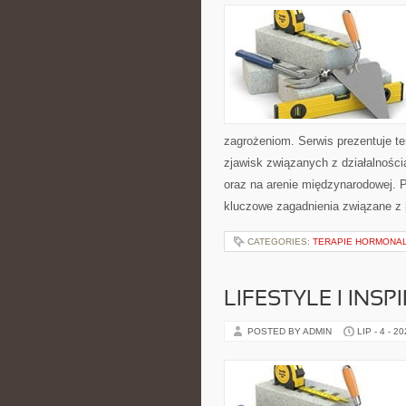
zagrożeniom. Serwis prezentuje t
zjawisk związanych z działalnośc
oraz na arenie międzynarodowej. P
kluczowe zagadnienia związane z
CATEGORIES:
TERAPIE HORMONAL
LIFESTYLE I INSP
POSTED BY ADMIN
LIP - 4 - 2