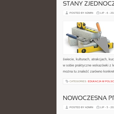
STANY ZJEDNOC
POSTED BY ADMIN
LIP - 6 - 2
świecie, kulturach, atrakcjach, kuc
w sobie praktyczne wskazówki z 
można tu znaleźć zarówno konkre
CATEGORIES:
EDUKACJA W POLS
NOWOCZESNA P
POSTED BY ADMIN
LIP - 5 - 2