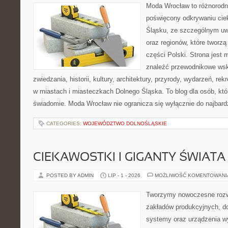
Moda Wrocław to różnorodn
poświęcony odkrywaniu ci
Śląsku, ze szczególnym uw
oraz regionów, które tworz
części Polski. Strona jest
znaleźć przewodnikowe ws
zwiedzania, historii, kultury, architektury, przyrody, wydarzeń, re
w miastach i miasteczkach Dolnego Śląska. To blog dla osób, któ
świadomie. Moda Wrocław nie ogranicza się wyłącznie do najbard
CATEGORIES:
WOJEWÓDZTWO DOLNOŚLĄSKIE
CIEKAWOSTKI I GIGANTY ŚWIATA
POSTED BY ADMIN
LIP - 1 - 2026
MOŻLIWOŚĆ KOMENTOWAN
Tworzymy nowoczesne rozw
zakładów produkcyjnych, d
systemy oraz urządzenia w