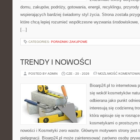
domu, zakupów, podróży, gotowania, energii, recyklingu, przyrod
wspierających bardziej świadomy styl życia. Strona została przy
które chcą lepiej rozumieć współczesne wyzwania środowiskowe, 
[…]
CATEGORIES:
PORADNIKI ZAKUPOWE
TRENDY I NOWOŚCI
POSTED BY ADMIN
CZE - 20 - 2026
MOŻLIWOŚĆ KOMENTOWA
Bioarp24.pl to internetowa 
się wokół kosmetyków natu
odbierana jako punkt odnies
interesują się codzienną tro
która wpisuje się w rosnąc
kosmetykami o prostszym s
nowości i Kosmetyki zero waste. Głównym motywem strony jest t
pielęgnacji. Bioarp24.pl może zainteresować zarówno osoby prywa