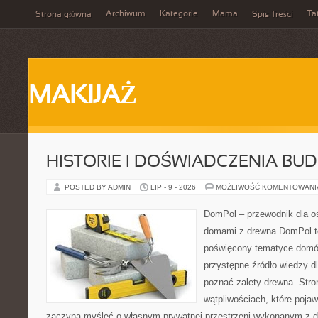
Archiwum
Kategorie
Mama
Ta
Strona główna
Spis Treści
MAKIJAŻ
HISTORIE I DOŚWIADCZENIA BU
POSTED BY ADMIN
LIP - 9 - 2026
MOŻLIWOŚĆ KOMENTOWAN
DomPol – przewodnik dla o
domami z drewna DomPol to
poświęcony tematyce domó
przystępne źródło wiedzy dl
poznać zalety drewna. Stro
wątpliwościach, które pojaw
zaczyna myśleć o własnym prywatnej przestrzeni wykonanym z d