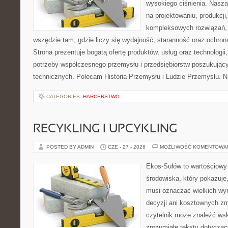
wysokiego ciśnienia. Nasza 
na projektowaniu, produkcji
kompleksowych rozwiązań, 
wszędzie tam, gdzie liczy się wydajność, staranność oraz ochr
Strona prezentuje bogatą ofertę produktów, usług oraz technologii
potrzeby współczesnego przemysłu i przedsiębiorstw poszukują
technicznych. Polecam Historia Przemysłu i Ludzie Przemysłu. N
CATEGORIES:
HARCERSTWO
RECYKLING I UPCYKLING
POSTED BY ADMIN
CZE - 27 - 2026
MOŻLIWOŚĆ KOMENTOWA
Ekos-Sułów to wartościowy
środowiska, który pokazuje,
musi oznaczać wielkich wy
decyzji ani kosztownych zm
czytelnik może znaleźć wsk
zrozumiałe teksty dotyczą