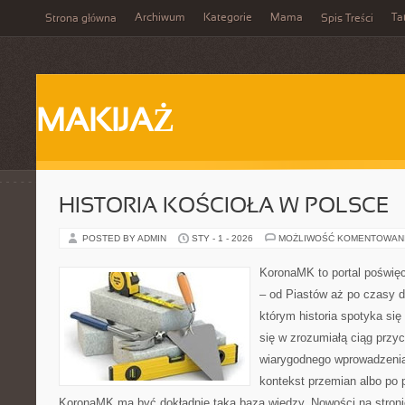
Archiwum
Kategorie
Mama
Ta
Strona główna
Spis Treści
MAKIJAŻ
HISTORIA KOŚCIOŁA W POLSCE
POSTED BY ADMIN
STY - 1 - 2026
MOŻLIWOŚĆ KOMENTOWAN
KoronaMK to portal poświęc
– od Piastów aż po czasy dz
którym historia spotyka się 
się w zrozumiałą ciąg przy
wiarygodnego wprowadzenia
kontekst przemian albo po 
KoronaMK ma być dokładnie taką bazą wiedzy. Nowości na stroni