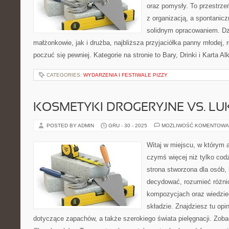
oraz pomysły. To przestrzeń
z organizacją, a spontanicz
solidnym opracowaniem. Dz
małżonkowie, jak i drużba, najbliższa przyjaciółka panny młodej,
poczuć się pewniej. Kategorie na stronie to Bary, Drinki i Karta Alk
CATEGORIES:
WYDARZENIA I FESTIWALE PIZZY
KOSMETYKI DROGERYJNE VS. L
POSTED BY ADMIN
GRU - 30 - 2025
MOŻLIWOŚĆ KOMENTOWA
Witaj w miejscu, w którym a
czymś więcej niż tylko co
strona stworzona dla osób,
decydować, rozumieć różni
kompozycjach oraz wiedzieć
składzie. Znajdziesz tu opi
dotyczące zapachów, a także szerokiego świata pielęgnacji. Zobac