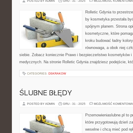
POSTED BY ADMIN
GRU - 31 - 2025
MOŻLIWOŚĆ KOMENTOWA
Rolletic Gdynia to przestrz
by kosmetyka przestała być
spójnym planem. Strona opi
kosmetyczne, które pomagaj
kroku budować ładny koloryt
równowaga, a obok niej czł
siebie. Zobacz koniecznie Prawo i bezpieczeństwo kosmetyków i
medycznych. Na stronie Rolletic Gdynia znajdziesz podejście, kt
CATEGORIES:
DSKRAKOW
ŚLUBNE BŁĘDY
POSTED BY ADMIN
GRU - 31 - 2025
MOŻLIWOŚĆ KOMENTOWA
Przemowieniaslubne.pl to p
które przygotowują dzień za
weselne i chcą mieć pod rę