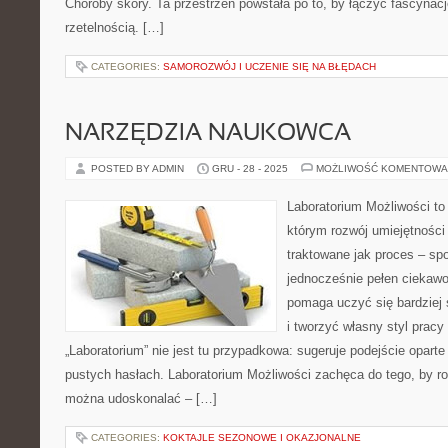
Choroby skóry. Ta przestrzeń powstała po to, by łączyć fascynacj
rzetelnością. […]
CATEGORIES:
SAMOROZWÓJ I UCZENIE SIĘ NA BŁĘDACH
NARZĘDZIA NAUKOWCA
POSTED BY ADMIN
GRU - 28 - 2025
MOŻLIWOŚĆ KOMENTOWA
Laboratorium Możliwości to 
którym rozwój umiejętności
traktowane jak proces – sp
jednocześnie pełen ciekawo
pomaga uczyć się bardziej
i tworzyć własny styl pracy
„Laboratorium” nie jest tu przypadkowa: sugeruje podejście oparte
pustych hasłach. Laboratorium Możliwości zachęca do tego, by ro
można udoskonalać – […]
CATEGORIES:
KOKTAJLE SEZONOWE I OKAZJONALNE