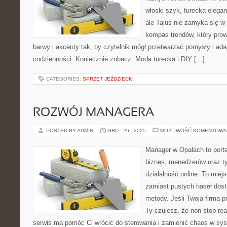
włoski szyk, turecka elega
ale Tajus nie zamyka się w 
kompas trendów, który prowa
barwy i akcenty tak, by czytelnik mógł przetwarzać pomysły i ada
codzienności. Koniecznie zobacz: Moda turecka i DIY […]
CATEGORIES:
SPRZĘT JEŹDZIECKI
ROZWÓJ MANAGERA
POSTED BY ADMIN
GRU - 26 - 2025
MOŻLIWOŚĆ KOMENTOWA
Manager w Opałach to port
biznes, menedżerów oraz ty
działalność online. To miej
zamiast pustych haseł dost
metody. Jeśli Twoja firma p
Ty czujesz, że non stop rea
serwis ma pomóc Ci wrócić do sterowania i zamienić chaos w sy