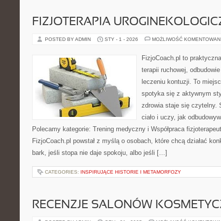
FIZJOTERAPIA UROGINEKOLOGI
POSTED BY ADMIN
STY - 1 - 2026
MOŻLIWOŚĆ KOMENTOWAN
FizjoCoach.pl to praktyczn
terapii ruchowej, odbudowi
leczeniu kontuzji. To miejs
spotyka się z aktywnym sty
zdrowia staje się czytelny
ciało i uczy, jak odbudow
Polecamy kategorie: Trening medyczny i Współpraca fizjoterapeut
FizjoCoach.pl powstał z myślą o osobach, które chcą działać konk
bark, jeśli stopa nie daje spokoju, albo jeśli […]
CATEGORIES:
INSPIRUJĄCE HISTORIE I METAMORFOZY
RECENZJE SALONÓW KOSMETY