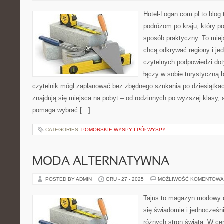
Hotel-Logan.com.pl to blog
podróżom po kraju, który p
sposób praktyczny. To miejs
chcą odkrywać regiony i je
czytelnych podpowiedzi dot
łączy w sobie turystyczną b
czytelnik mógł zaplanować bez zbędnego szukania po dziesiątka
znajdują się miejsca na pobyt – od rodzinnych po wyższej klasy,
pomaga wybrać […]
CATEGORIES:
POMORSKIE WYSPY I PÓŁWYSPY
MODA ALTERNATYWNA
POSTED BY ADMIN
GRU - 27 - 2025
MOŻLIWOŚĆ KOMENTOWA
Tajus to magazyn modowy d
się świadomie i jednocześn
różnych stron świata. W cen