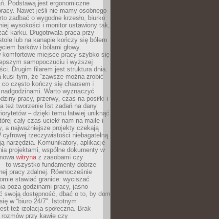
ań. Podstawą jest ergonomiczne
pracy. Nawet jeśli nie mamy osobnego
rto zadbać o wygodne krzesło, biurko
iej wysokości i monitor ustawiony tak,
żać karku. Długotrwała praca przy
tole lub na kanapie kończy się bólem
ęciem barków i bólami głowy.
w komfortowe miejsce pracy szybko się
lepszym samopoczuciu i wyższej
ci. Drugim filarem jest struktura dnia.
a kusi tym, że “zawsze można zrobić
, co często kończy się chaosem i
 nadgodzinami. Warto wyznaczyć
dziny pracy, przerwy, czas na posiłki i
 też tworzenie list zadań na dany
riorytetów – dzięki temu łatwiej uniknąć
której cały czas uciekł nam na maile i
, a najważniejsze projekty czekają
W cyfrowej rzeczywistości niebagatelną
ją narzędzia. Komunikatory, aplikacje
nia projektami, wspólne dokumenty w
rmowa
witryna
z zasobami czy
 – to wszystko fundamenty dobrze
nej pracy zdalnej. Równocześnie
omie stawiać granice: wyciszać
ia poza godzinami pracy, jasno
 swoją dostępność, dbać o to, by dom
się w “biuro 24/7”. Istotnym
st też izolacja społeczna. Brak
 rozmów przy kawie czy