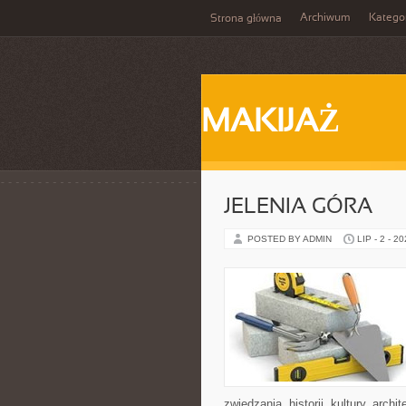
Archiwum
Katego
Strona główna
MAKIJAŻ
JELENIA GÓRA
POSTED BY ADMIN
LIP - 2 - 2
zwiedzania, historii, kultury, arch