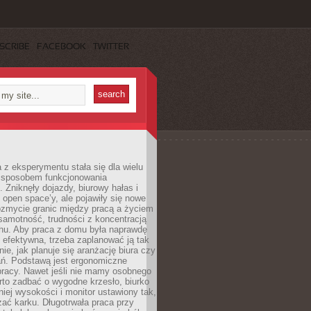
SCRIBE
FACEBOOK
TWITTER
 z eksperymentu stała się dla wielu
 sposobem funkcjonowania
Zniknęły dojazdy, biurowy hałas i
 open space’y, ale pojawiły się nowe
ozmycie granic między pracą a życiem
samotność, trudności z koncentracją
chu. Aby praca z domu była naprawdę
 efektywna, trzeba zaplanować ją tak
e, jak planuje się aranżację biura czy
ań. Podstawą jest ergonomiczne
pracy. Nawet jeśli nie mamy osobnego
rto zadbać o wygodne krzesło, biurko
iej wysokości i monitor ustawiony tak,
żać karku. Długotrwała praca przy