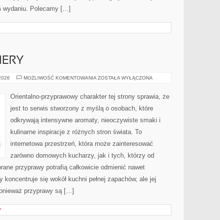
m wydaniu. Polecamy […]
IERY
NOWOŚCI
 2026
MOŻLIWOŚĆ KOMENTOWANIA
ZOSTAŁA WYŁĄCZONA
I
PREMIERY
Orientalno-przyprawowy charakter tej strony sprawia, że
jest to serwis stworzony z myślą o osobach, które
odkrywają intensywne aromaty, nieoczywiste smaki i
kulinarne inspiracje z różnych stron świata. To
internetowa przestrzeń, która może zainteresować
zarówno domowych kucharzy, jak i tych, którzy od
rane przyprawy potrafią całkowicie odmienić nawet
 koncentruje się wokół kuchni pełnej zapachów, ale jej
ponieważ przyprawy są […]
Y