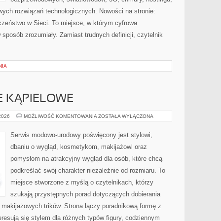
ych rozwiązań technologicznych. Nowości na stronie:
czeństwo w Sieci. To miejsce, w którym cyfrowa
sposób zrozumiały. Zamiast trudnych definicji, czytelnik
NIA
JE KĄPIELOWE
BIELIZNA
 2026
MOŻLIWOŚĆ KOMENTOWANIA
ZOSTAŁA WYŁĄCZONA
I
STROJE
KĄPIELOWE
Serwis modowo-urodowy poświęcony jest stylowi,
dbaniu o wygląd, kosmetykom, makijażowi oraz
pomysłom na atrakcyjny wygląd dla osób, które chcą
podkreślać swój charakter niezależnie od rozmiaru. To
miejsce stworzone z myślą o czytelnikach, którzy
szukają przystępnych porad dotyczących dobierania
z makijażowych trików. Strona łączy poradnikową formę z
eresują się stylem dla różnych typów figury, codziennym