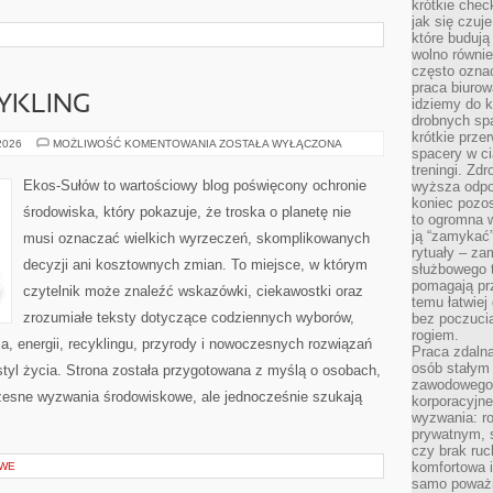
krótkie chec
jak się czuj
które budują
wolno równi
często ozna
praca biurow
CYKLING
idziemy do k
drobnych spa
krótkie prze
RECYKLING
 2026
MOŻLIWOŚĆ KOMENTOWANIA
ZOSTAŁA WYŁĄCZONA
spacery w ci
I
UPCYKLING
treningi. Zd
Ekos-Sułów to wartościowy blog poświęcony ochronie
wyższa odpor
koniec pozo
środowiska, który pokazuje, że troska o planetę nie
to ogromna w
ją “zamykać”
musi oznaczać wielkich wyrzeczeń, skomplikowanych
rytuały – za
decyzji ani kosztownych zmian. To miejsce, w którym
służbowego t
pomagają prz
czytelnik może znaleźć wskazówki, ciekawostki oraz
temu łatwiej
zrozumiałe teksty dotyczące codziennych wyborów,
bez poczucia
rogiem.
, energii, recyklingu, przyrody i nowoczesnych rozwiązań
Praca zdalna
osób stałym
tyl życia. Strona została przygotowana z myślą o osobach,
zawodowego. 
czesne wyzwania środowiskowe, ale jednocześnie szukają
korporacyjne
wyzwania: r
prywatnym, 
czy brak ru
komfortowa i
OWE
samo poważni