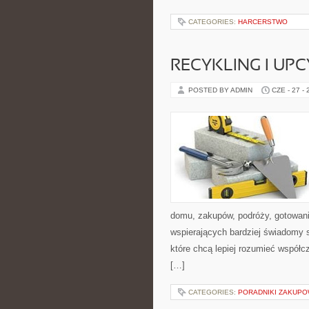
CATEGORIES:
HARCERSTWO
RECYKLING I UP
POSTED BY ADMIN
CZE - 27 -
domu, zakupów, podróży, gotowania
wspierających bardziej świadomy s
które chcą lepiej rozumieć współ
[…]
CATEGORIES:
PORADNIKI ZAKUP