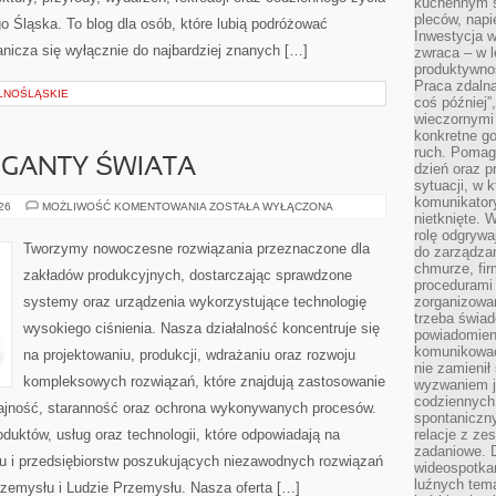
kuchennym s
pleców, napi
 Śląska. To blog dla osób, które lubią podróżować
Inwestycja 
nicza się wyłącznie do najbardziej znanych […]
zwraca – w 
produktywnoś
Praca zdaln
LNOŚLĄSKIE
coś później”
wieczornymi
konkretne go
ruch. Pomaga
GIGANTY ŚWIATA
dzień oraz p
sytuacji, w 
komunikatory
CIEKAWOSTKI
026
MOŻLIWOŚĆ KOMENTOWANIA
ZOSTAŁA WYŁĄCZONA
nietknięte. 
I
GIGANTY
rolę odgrywa
ŚWIATA
Tworzymy nowoczesne rozwiązania przeznaczone dla
do zarządza
chmurze, fi
zakładów produkcyjnych, dostarczając sprawdzone
procedurami
systemy oraz urządzenia wykorzystujące technologię
zorganizowa
trzeba świad
wysokiego ciśnienia. Nasza działalność koncentruje się
powiadomien
komunikować
na projektowaniu, produkcji, wdrażaniu oraz rozwoju
nie zamienił 
kompleksowych rozwiązań, które znajdują zastosowanie
wyzwaniem je
codziennych
dajność, staranność oraz ochrona wykonywanych procesów.
spontaniczny
oduktów, usług oraz technologii, które odpowiadają na
relacje z ze
zadaniowe. 
u i przedsiębiorstw poszukujących niezawodnych rozwiązań
wideospotkani
luźnych tem
rzemysłu i Ludzie Przemysłu. Nasza oferta […]