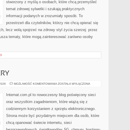
stworzony z myślą o osobach, które chcą przemyśleć
temat zdrowej sylwetki i szukają praktycznych
informacji podanych w zrozumiały sposób. To
przestrzeń dla czytelników, którzy nie chcą opierać się
h, lecz wolą spojrzeć na zdrowy styl życia szerzej: przez
rusza tematy, które mogą zainteresować zarówno osoby
CI
ERY
HOSTING
 2026
MOŻLIWOŚĆ KOMENTOWANIA
ZOSTAŁA WYŁĄCZONA
I
SERWERY
Internat.com.pl to nowoczesny blog poświęcony sieci
oraz wszystkim zagadnieniom, które wiążą się z
codziennym korzystaniem z sprzętu elektronicznego.
Strona może być przydatnym miejscem dla osób, które
chcą opanować świecie internetu, sieci
bezprzewodowych, światłowodów, 5G, chmury, hostingu,