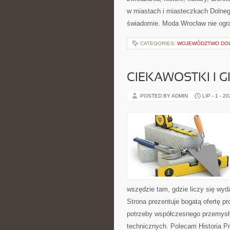
w miastach i miasteczkach Dolnego
świadomie. Moda Wrocław nie ogra
CATEGORIES:
WOJEWÓDZTWO DO
CIEKAWOSTKI I 
POSTED BY ADMIN
LIP - 1 - 2
wszędzie tam, gdzie liczy się wy
Strona prezentuje bogatą ofertę pr
potrzeby współczesnego przemysł
technicznych. Polecam Historia P