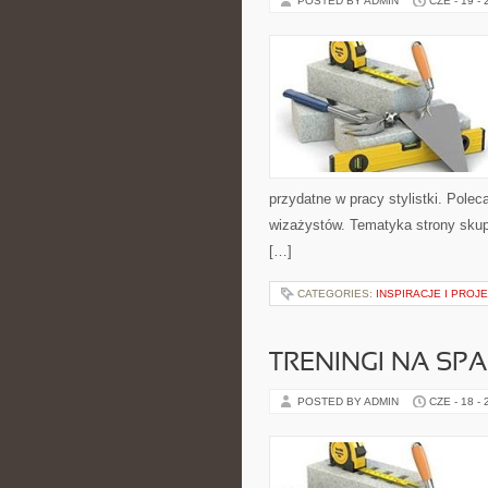
POSTED BY ADMIN
CZE - 19 -
przydatne w pracy stylistki. Polec
wizażystów. Tematyka strony skupi
[…]
CATEGORIES:
INSPIRACJE I PROJ
TRENINGI NA SPA
POSTED BY ADMIN
CZE - 18 -