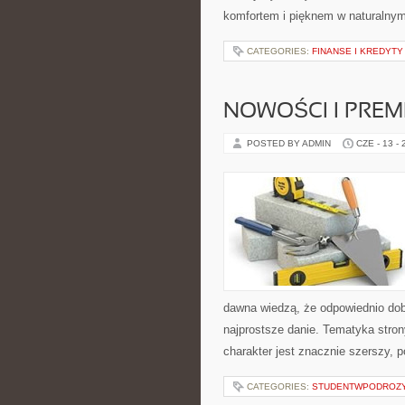
komfortem i pięknem w naturalny
CATEGORIES:
FINANSE I KREDYTY
NOWOŚCI I PREM
POSTED BY ADMIN
CZE - 13 -
dawna wiedzą, że odpowiednio dob
najprostsze danie. Tematyka strony
charakter jest znacznie szerszy, 
CATEGORIES:
STUDENTWPODROZ