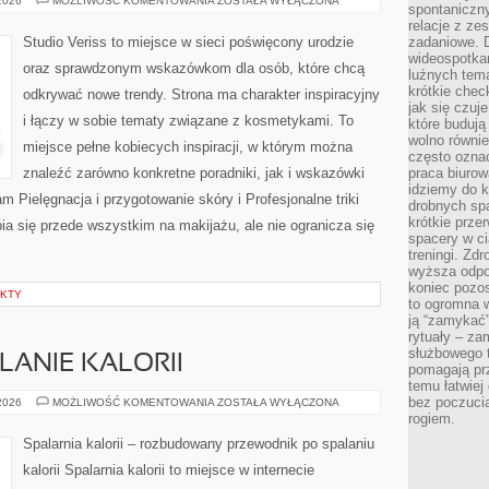
 2026
MOŻLIWOŚĆ KOMENTOWANIA
ZOSTAŁA WYŁĄCZONA
spontaniczny
I
NOWOŚCI
relacje z ze
Studio Veriss to miejsce w sieci poświęcony urodzie
zadaniowe. 
wideospotkani
oraz sprawdzonym wskazówkom dla osób, które chcą
luźnych tem
krótkie chec
odkrywać nowe trendy. Strona ma charakter inspiracyjny
jak się czuj
i łączy w sobie tematy związane z kosmetykami. To
które budują
wolno równi
miejsce pełne kobiecych inspiracji, w którym można
często ozna
znaleźć zarówno konkretne poradniki, jak i wskazówki
praca biurow
idziemy do k
am Pielęgnacja i przygotowanie skóry i Profesjonalne triki
drobnych spa
krótkie prze
a się przede wszystkim na makijażu, ale nie ogranicza się
spacery w ci
treningi. Zd
wyższa odpor
koniec pozo
EKTY
to ogromna w
ją “zamykać”
rytuały – za
służbowego t
LANIE KALORII
pomagają prz
temu łatwiej
bez poczucia
TRENINGI
 2026
MOŻLIWOŚĆ KOMENTOWANIA
ZOSTAŁA WYŁĄCZONA
NA
rogiem.
SPALANIE
KALORII
Spalarnia kalorii – rozbudowany przewodnik po spalaniu
kalorii Spalarnia kalorii to miejsce w internecie