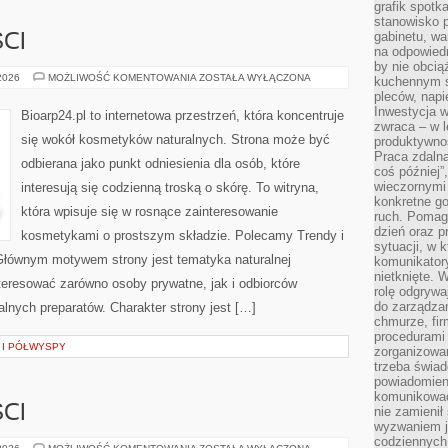
grafik spotk
stanowisko 
gabinetu, wa
CI
na odpowiedn
by nie obcią
TRENDY
 2026
MOŻLIWOŚĆ KOMENTOWANIA
ZOSTAŁA WYŁĄCZONA
kuchennym s
I
pleców, napi
NOWOŚCI
Inwestycja 
Bioarp24.pl to internetowa przestrzeń, która koncentruje
zwraca – w 
się wokół kosmetyków naturalnych. Strona może być
produktywnoś
Praca zdaln
odbierana jako punkt odniesienia dla osób, które
coś później”
wieczornymi
interesują się codzienną troską o skórę. To witryna,
konkretne go
która wpisuje się w rosnące zainteresowanie
ruch. Pomaga
dzień oraz p
kosmetykami o prostszym składzie. Polecamy Trendy i
sytuacji, w 
Głównym motywem strony jest tematyka naturalnej
komunikatory
nietknięte. 
nteresować zarówno osoby prywatne, jak i odbiorców
rolę odgrywa
do zarządza
alnych preparatów. Charakter strony jest […]
chmurze, fi
procedurami
 I PÓŁWYSPY
zorganizowa
trzeba świad
powiadomien
komunikować
CI
nie zamienił 
wyzwaniem je
codziennych
TRENDY