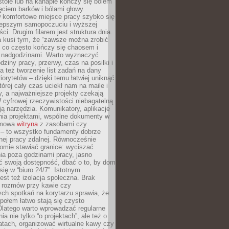
tole lub na kanapie kończy się bólem
ęciem barków i bólami głowy.
w komfortowe miejsce pracy szybko się
lepszym samopoczuciu i wyższej
ci. Drugim filarem jest struktura dnia.
a kusi tym, że “zawsze można zrobić
, co często kończy się chaosem i
 nadgodzinami. Warto wyznaczyć
dziny pracy, przerwy, czas na posiłki i
 też tworzenie list zadań na dany
riorytetów – dzięki temu łatwiej uniknąć
której cały czas uciekł nam na maile i
, a najważniejsze projekty czekają
W cyfrowej rzeczywistości niebagatelną
ją narzędzia. Komunikatory, aplikacje
nia projektami, wspólne dokumenty w
rmowa
witryna
z zasobami czy
 – to wszystko fundamenty dobrze
nej pracy zdalnej. Równocześnie
omie stawiać granice: wyciszać
ia poza godzinami pracy, jasno
 swoją dostępność, dbać o to, by dom
się w “biuro 24/7”. Istotnym
st też izolacja społeczna. Brak
 rozmów przy kawie czy
ch spotkań na korytarzu sprawia, że
społem łatwo stają się czysto
Dlatego warto wprowadzać regularne
a nie tylko “o projektach”, ale też o
atach, organizować wirtualne kawy czy