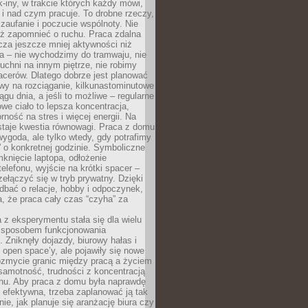
k-iny, w trakcie których każdy mówi,
e i nad czym pracuje. To drobne rzeczy,
 zaufanie i poczucie wspólnoty. Nie
eż zapomnieć o ruchu. Praca zdalna
cza jeszcze mniej aktywności niż
a – nie wychodzimy do tramwaju, nie
uchni na innym piętrze, nie robimy
cerów. Dlatego dobrze jest planować
rwy na rozciąganie, kilkunastominutowe
ągu dnia, a jeśli to możliwe – regularne
rowe ciało to lepsza koncentracja,
ność na stres i więcej energii. Na
staje kwestia równowagi. Praca z domu
ygoda, ale tylko wtedy, gdy potrafimy
 o konkretnej godzinie. Symboliczne
mknięcie laptopa, odłożenie
elefonu, wyjście na krótki spacer –
ełączyć się w tryb prywatny. Dzięki
 dbać o relacje, hobby i odpoczynek,
, że praca cały czas “czyha” za
 z eksperymentu stała się dla wielu
 sposobem funkcjonowania
Zniknęły dojazdy, biurowy hałas i
 open space’y, ale pojawiły się nowe
ozmycie granic między pracą a życiem
samotność, trudności z koncentracją
chu. Aby praca z domu była naprawdę
 efektywna, trzeba zaplanować ją tak
e, jak planuje się aranżację biura czy