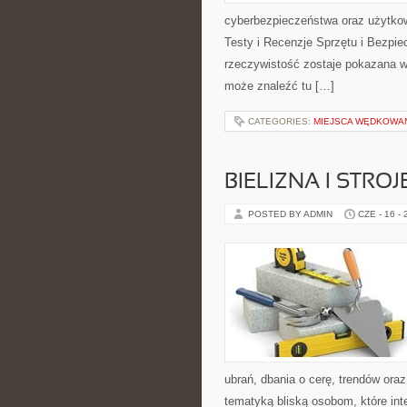
cyberbezpieczeństwa oraz użytkow
Testy i Recenzje Sprzętu i Bezpie
rzeczywistość zostaje pokazana w 
może znaleźć tu […]
CATEGORIES:
MIEJSCA WĘDKOWA
BIELIZNA I STRO
POSTED BY ADMIN
CZE - 16 -
ubrań, dbania o cerę, trendów ora
tematyką bliską osobom, które int