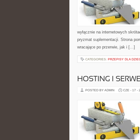
wyłącznie na internetowych skrótac
pryzmat suplementacji. Strona po
wracające po przerwie, jak i […]
CATEGORIES:
PRZEPISY DLA DZIE
HOSTING I SERW
POSTED BY ADMIN
CZE - 17 -