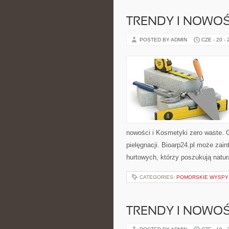
TRENDY I NOWOŚ
POSTED BY ADMIN
CZE - 20 -
nowości i Kosmetyki zero waste. 
pielęgnacji. Bioarp24.pl może zai
hurtowych, którzy poszukują natur
CATEGORIES:
POMORSKIE WYSPY
TRENDY I NOWOŚ