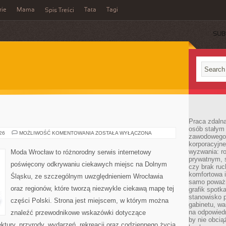
rie
Mama
Tata
Tagi
Spis Treści
SUB
Praca zdalna
osób stałym
JELENIA
026
MOŻLIWOŚĆ KOMENTOWANIA
ZOSTAŁA WYŁĄCZONA
zawodowego. 
GÓRA
korporacyjne
wyzwania: r
Moda Wrocław to różnorodny serwis internetowy
prywatnym, 
poświęcony odkrywaniu ciekawych miejsc na Dolnym
czy brak ru
komfortowa i
Śląsku, ze szczególnym uwzględnieniem Wrocławia
samo poważni
oraz regionów, które tworzą niezwykle ciekawą mapę tej
grafik spotk
stanowisko 
części Polski. Strona jest miejscem, w którym można
gabinetu, wa
na odpowiedn
znaleźć przewodnikowe wskazówki dotyczące
by nie obcią
itektury, przyrody, wydarzeń, rekreacji oraz codziennego życia