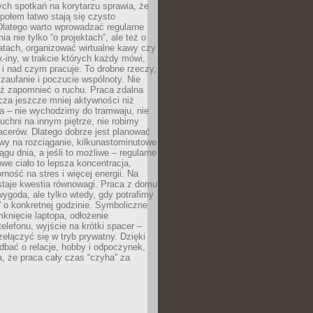
ch spotkań na korytarzu sprawia, że
społem łatwo stają się czysto
Dlatego warto wprowadzać regularne
a nie tylko “o projektach”, ale też o
atach, organizować wirtualne kawy czy
k-iny, w trakcie których każdy mówi,
e i nad czym pracuje. To drobne rzeczy,
 zaufanie i poczucie wspólnoty. Nie
eż zapomnieć o ruchu. Praca zdalna
cza jeszcze mniej aktywności niż
a – nie wychodzimy do tramwaju, nie
uchni na innym piętrze, nie robimy
cerów. Dlatego dobrze jest planować
rwy na rozciąganie, kilkunastominutowe
ągu dnia, a jeśli to możliwe – regularne
rowe ciało to lepsza koncentracja,
ność na stres i więcej energii. Na
staje kwestia równowagi. Praca z domu
ygoda, ale tylko wtedy, gdy potrafimy
 o konkretnej godzinie. Symboliczne
mknięcie laptopa, odłożenie
elefonu, wyjście na krótki spacer –
ełączyć się w tryb prywatny. Dzięki
 dbać o relacje, hobby i odpoczynek,
, że praca cały czas “czyha” za