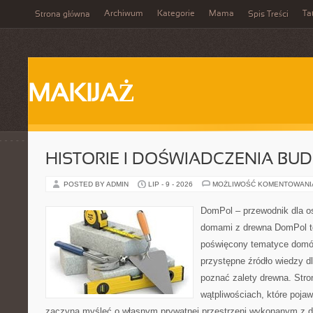
Archiwum
Kategorie
Mama
Ta
Strona główna
Spis Treści
MAKIJAŻ
HISTORIE I DOŚWIADCZENIA BU
POSTED BY ADMIN
LIP - 9 - 2026
MOŻLIWOŚĆ KOMENTOWAN
DomPol – przewodnik dla o
domami z drewna DomPol to
poświęcony tematyce domó
przystępne źródło wiedzy dl
poznać zalety drewna. Stro
wątpliwościach, które pojaw
zaczyna myśleć o własnym prywatnej przestrzeni wykonanym z d