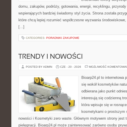
domu, zakupów, podróży, gotowania, energii, recyklingu, przyrod
wspierających bardziej świadomy styl życia. Strona została przy
które chcą lepiej rozumieć współczesne wyzwania środowiskowe, 
[…]
CATEGORIES:
PORADNIKI ZAKUPOWE
TRENDY I NOWOŚCI
POSTED BY ADMIN
CZE - 20 - 2026
MOŻLIWOŚĆ KOMENTOWA
Bioarp24.pl to internetowa 
się wokół kosmetyków natu
odbierana jako punkt odnies
interesują się codzienną tro
która wpisuje się w rosnąc
kosmetykami o prostszym s
nowości i Kosmetyki zero waste. Głównym motywem strony jest t
pielęgnacji. Bioarp24.pl może zainteresować zarówno osoby prywa