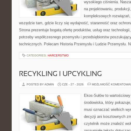
wysokiego ciśnienia. Nasza 
na projektowaniu, produkcji
kompleksowych rozwiązań, 
wszędzie tam, gdzie liczy się wydajność, staranność oraz ochr
Strona prezentuje bogatą ofertę produktów, usług oraz technologii
potrzeby współczesnego przemysłu i przedsiębiorstw poszukują
technicznych. Polecam Historia Przemysłu i Ludzie Przemysłu. N
CATEGORIES:
HARCERSTWO
RECYKLING I UPCYKLING
POSTED BY ADMIN
CZE - 27 - 2026
MOŻLIWOŚĆ KOMENTOWA
Ekos-Sułów to wartościowy
środowiska, który pokazuje,
musi oznaczać wielkich wy
decyzji ani kosztownych zm
czytelnik może znaleźć wsk
zrozumiałe teksty dotyczą