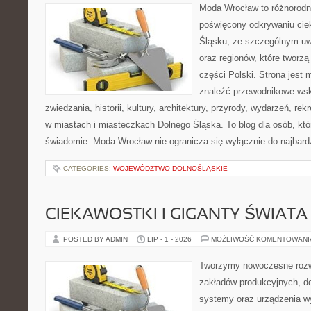
Moda Wrocław to różnorodn
poświęcony odkrywaniu ci
Śląsku, ze szczególnym uw
oraz regionów, które tworz
części Polski. Strona jest
znaleźć przewodnikowe ws
zwiedzania, historii, kultury, architektury, przyrody, wydarzeń, re
w miastach i miasteczkach Dolnego Śląska. To blog dla osób, któ
świadomie. Moda Wrocław nie ogranicza się wyłącznie do najbard
CATEGORIES:
WOJEWÓDZTWO DOLNOŚLĄSKIE
CIEKAWOSTKI I GIGANTY ŚWIATA
POSTED BY ADMIN
LIP - 1 - 2026
MOŻLIWOŚĆ KOMENTOWAN
Tworzymy nowoczesne rozw
zakładów produkcyjnych, d
systemy oraz urządzenia w