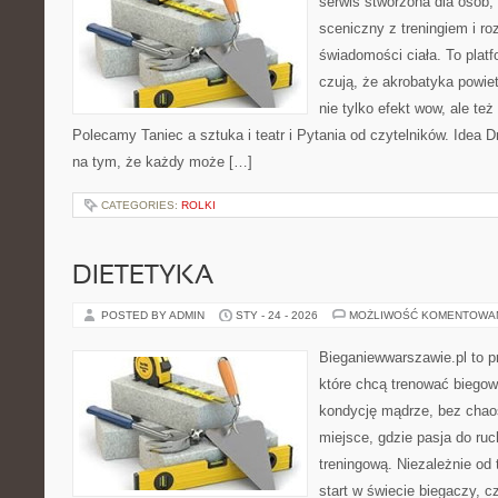
serwis stworzona dla osób,
sceniczny z treningiem i ro
świadomości ciała. To platf
czują, że akrobatyka powiet
nie tylko efekt wow, ale też
Polecamy Taniec a sztuka i teatr i Pytania od czytelników. Idea 
na tym, że każdy może […]
CATEGORIES:
ROLKI
DIETETYKA
POSTED BY ADMIN
STY - 24 - 2026
MOŻLIWOŚĆ KOMENTOWA
Bieganiewwarszawie.pl to p
które chcą trenować biegowo
kondycję mądrze, bez chaos
miejsce, gdzie pasja do ru
treningową. Niezależnie od
start w świecie biegaczy, 