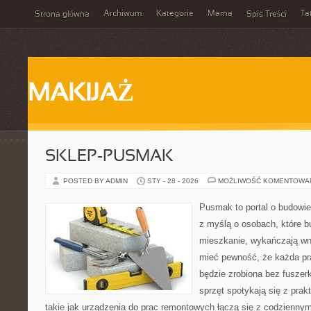
Archiwum
Kategorie
Mama
Ta
Strona główna
Spis Treści
MAKIJAŻ
SKLEP-PUSMAK
POSTED BY ADMIN
STY - 28 - 2026
MOŻLIWOŚĆ KOMENTOWA
Pusmak to portal o budowie
z myślą o osobach, które b
mieszkanie, wykańczają wnę
mieć pewność, że każda p
będzie zrobiona bez fuszerk
sprzęt spotykają się z pra
takie jak urządzenia do prac remontowych łączą się z codziennym