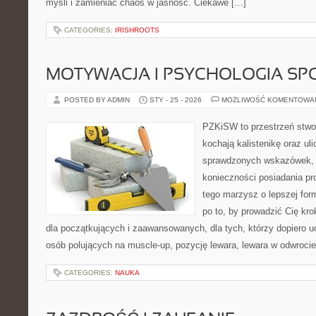
myśli i zamieniać chaos w jasność. Ciekawe […]
CATEGORIES:
IRISHROOTS
MOTYWACJA I PSYCHOLOGIA SP
POSTED BY ADMIN
STY - 25 - 2026
MOŻLIWOŚĆ KOMENTOWA
PZKiSW to przestrzeń stwor
kochają kalistenikę oraz uli
sprawdzonych wskazówek,
konieczności posiadania pro
tego marzysz o lepszej form
po to, by prowadzić Cię kr
dla początkujących i zaawansowanych, dla tych, którzy dopiero uc
osób polujących na muscle-up, pozycję lewara, lewara w odwrocie
CATEGORIES:
NAUKA