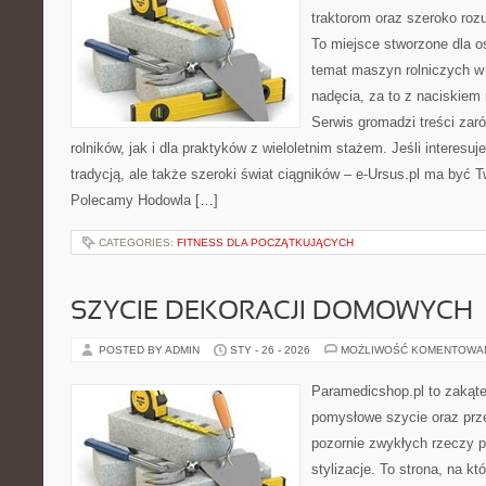
traktorom oraz szeroko roz
To miejsce stworzone dla 
temat maszyn rolniczych w
nadęcia, za to z naciskiem
Serwis gromadzi treści zar
rolników, jak i dla praktyków z wieloletnim stażem. Jeśli interesu
tradycją, ale także szeroki świat ciągników – e-Ursus.pl ma być 
Polecamy Hodowla […]
CATEGORIES:
FITNESS DLA POCZĄTKUJĄCYCH
SZYCIE DEKORACJI DOMOWYCH
POSTED BY ADMIN
STY - 26 - 2026
MOŻLIWOŚĆ KOMENTOWA
Paramedicshop.pl to zakąte
pomysłowe szycie oraz prze
pozornie zwykłych rzeczy p
stylizacje. To strona, na któ