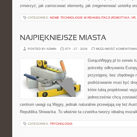
zmierzyć, jak zamocować elementy, jak zregenerować usterkę ora
CATEGORIES:
NOWE TECHNOLOGIE W REHABILITACJI (ROBOTYKA, VR, 
NAJPIĘKNIEJSZE MIASTA
POSTED BY ADMIN
STY - 27 - 2026
MOŻLIWOŚĆ KOMENTOWA
GorąceWęgry.pl to serwis tu
potrzeby odkrywania Europ
przystępny, bez zbędnego n
podróżowanie musi być drog
które lubią projektować wyj
jednocześnie chcą zostawi
centrum uwagi są Węgry, jednak naturalnie przewijają się też Aus
Republika Słowacka. To właśnie ta czwórka tworzy idealną mozaik
CATEGORIES:
TRYCHOLOGIA