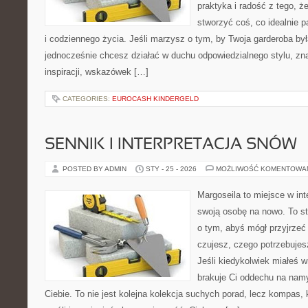
praktyka i radość z tego, 
stworzyć coś, co idealnie p
i codziennego życia. Jeśli marzysz o tym, by Twoja garderoba by
jednocześnie chcesz działać w duchu odpowiedzialnego stylu, zn
inspiracji, wskazówek […]
CATEGORIES:
EUROCASH KINDERGELD
SENNIK I INTERPRETACJA SNÓW
POSTED BY ADMIN
STY - 25 - 2026
MOŻLIWOŚĆ KOMENTOWA
Margoseila to miejsce w in
swoją osobę na nowo. To st
o tym, abyś mógł przyjrzeć 
czujesz, czego potrzebujes
Jeśli kiedykolwiek miałeś 
brakuje Ci oddechu na namys
Ciebie. To nie jest kolejna kolekcja suchych porad, lecz kompas