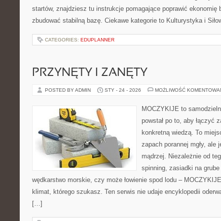
startów, znajdziesz tu instrukcje pomagające poprawić ekonomię b
zbudować stabilną bazę. Ciekawe kategorie to Kulturystyka i Siło
CATEGORIES:
EDUPLANNER
PRZYNĘTY I ZANĘTY
POSTED BY ADMIN
STY - 24 - 2026
MOŻLIWOŚĆ KOMENTOWA
MOCZYKIJE to samodzielny 
powstał po to, aby łączyć 
konkretną wiedzą. To miejs
zapach porannej mgły, ale 
mądrzej. Niezależnie od teg
spinning, zasiadki na grube
wędkarstwo morskie, czy może łowienie spod lodu – MOCZYKIJE 
klimat, którego szukasz. Ten serwis nie udaje encyklopedii oderw
[…]