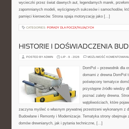
wycieczki przez świat dawnych aut, legendarnych marek, przełom
zapomnianych modeli, wyścigowych sukcesów i samochodów, które
pamięci kierowców. Strona spaja motoryzację jako […]
CATEGORIES:
PORADY DLA POCZĄTKUJĄCYCH
HISTORIE I DOŚWIADCZENIA BU
POSTED BY ADMIN
LIP - 9 - 2026
MOŻLIWOŚĆ KOMENTOWAN
DomPol – przewodnik dla o
domami z drewna DomPol to
poświęcony tematyce domó
przystępne źródło wiedzy dl
poznać zalety drewna. Stro
wątpliwościach, które pojaw
zaczyna myśleć o własnym prywatnej przestrzeni wykonanym z d
Budowlane i Remonty i Modernizacje. Tematyka strony obejmuje
domów drewnianych, jak i pytania techniczne, […]