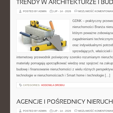
TRENDY W ARCHITEKTURZE I BU
POSTED BY ADMIN
LIP - 14 - 2026
MOŻLIWOŚĆ KOMENTOWAN
GDNK – praktyczny przewod
nieruchomości Branża nier
którym poważne zobowiązan
zagadnieniami technicznym
oraz indywidualnymi potrze
sprzedających, właścicieli
internetowy przewodnik poświęcony szeroko rozumianym nieruc
materiały pomagają uporządkować wiedzę oraz spojrzeć na zakup
budowę i finansowanie nieruchomości z wielu różnych perspekty
technologie w nieruchomościach i Smart home i technologie […]
CATEGORIES:
HODOWLA DROBIU
AGENCJE I POŚREDNICY NIERUC
POSTED BY ADMIN
LIP - 14 - 2026
MOŻLIWOŚĆ KOMENTOWAN