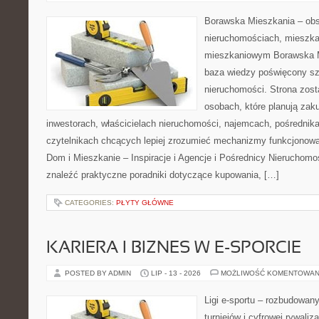
Borawska Mieszkania – ob
nieruchomościach, mieszka
mieszkaniowym Borawska M
baza wiedzy poświęcony sz
nieruchomości. Strona zost
osobach, które planują zak
inwestorach, właścicielach nieruchomości, najemcach, pośrednik
czytelnikach chcących lepiej zrozumieć mechanizmy funkcjonowa
Dom i Mieszkanie – Inspiracje i Agencje i Pośrednicy Nieruchom
znaleźć praktyczne poradniki dotyczące kupowania, […]
CATEGORIES:
PŁYTY GŁÓWNE
KARIERA I BIZNES W E-SPORCIE
POSTED BY ADMIN
LIP - 13 - 2026
MOŻLIWOŚĆ KOMENTOWAN
Ligi e-sportu – rozbudowany
turniejów i cyfrowej rywaliz