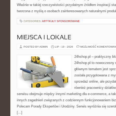
Właśnie w takiej rzeczywistości przydatnym źródłem inspiracji staj
tworzona z myślą o osobach zainteresowanych naturalnymi prod
CATEGORIES:
ARTYKUŁY SPONSOROWANE
MIEJSCA I LOKALE
POSTED BY ADMIN
LIP - 19 - 2026
MOŻLIWOŚĆ KOMENTOWAN
24hshop.pl – praktyczny bl
24hshop.pl to nowoczesny 
głównym tematem jest sprz
została przygotowana z my
sprzedaż online, ale przyda
również pracownicy działó
serwisu obejmuje między innymi marketing dla e-commerce, a tak
innych zagadnień związanych z codziennym funkcjonowaniem biz
Polecam Porady Ekspertów i Urodziny. Serwis wyróżnia się sze
[…]