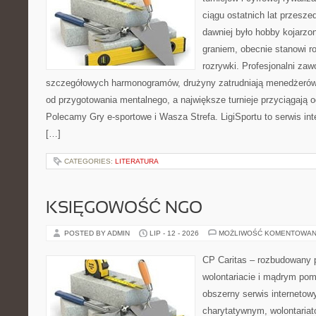
ciągu ostatnich lat przesz
dawniej było hobby kojarz
graniem, obecnie stanowi r
rozrywki. Profesjonalni zaw
szczegółowych harmonogramów, drużyny zatrudniają menedżerów
od przygotowania mentalnego, a największe turnieje przyciągają 
Polecamy Gry e-sportowe i Wasza Strefa. LigiSportu to serwis in
[…]
CATEGORIES:
LITERATURA
KSIĘGOWOŚĆ NGO
POSTED BY ADMIN
LIP - 12 - 2026
MOŻLIWOŚĆ KOMENTOWAN
CP Caritas – rozbudowany p
wolontariacie i mądrym pom
obszerny serwis interneto
charytatywnym, wolontaria