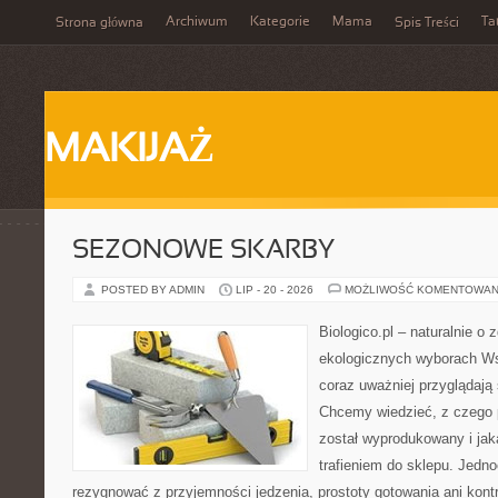
Archiwum
Kategorie
Mama
Ta
Strona główna
Spis Treści
MAKIJAŻ
SEZONOWE SKARBY
POSTED BY ADMIN
LIP - 20 - 2026
MOŻLIWOŚĆ KOMENTOWAN
Biologico.pl – naturalnie o 
ekologicznych wyborach W
coraz uważniej przyglądaj
Chcemy wiedzieć, z czego p
został wyprodukowany i jak
trafieniem do sklepu. Jedn
rezygnować z przyjemności jedzenia, prostoty gotowania ani ko