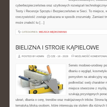
cyberbezpieczeństwa oraz użytkowych rozwiązań technologicznyc
Testy i Recenzje Sprzętu i Bezpieczeństwo w Sieci. To miejsce, 
rzeczywistość zostaje pokazana w sposób zrozumiały. Zamiast trud
może znaleźć tu […]
CATEGORIES:
MIEJSCA WĘDKOWANIA
BIELIZNA I STROJE KĄPIELOWE
POSTED BY ADMIN
CZE - 16 - 2026
MOŻLIWOŚĆ KOMENTOWA
Serwis modowo-urodowy poś
dbaniu o wygląd, kosmetyk
pomysłom na atrakcyjny wyg
podkreślać swój charakter n
miejsce stworzone z myślą 
szukają przystępnych pora
ubrań, dbania o cerę, trendów oraz makijażowych trików. Strona 
tematyką bliską osobom, które interesują się stylem dla różnych 