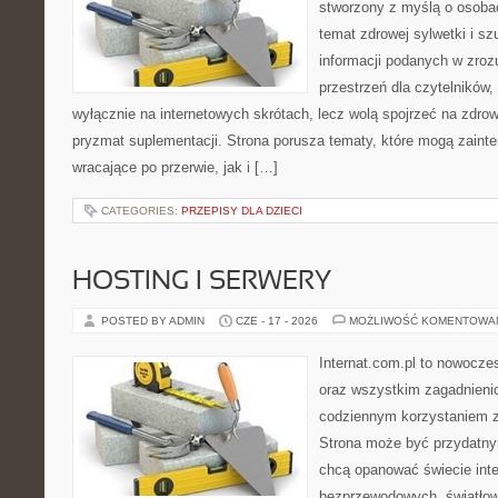
stworzony z myślą o osoba
temat zdrowej sylwetki i s
informacji podanych w zroz
przestrzeń dla czytelników,
wyłącznie na internetowych skrótach, lecz wolą spojrzeć na zdrow
pryzmat suplementacji. Strona porusza tematy, które mogą zain
wracające po przerwie, jak i […]
CATEGORIES:
PRZEPISY DLA DZIECI
HOSTING I SERWERY
POSTED BY ADMIN
CZE - 17 - 2026
MOŻLIWOŚĆ KOMENTOWA
Internat.com.pl to nowocze
oraz wszystkim zagadnienio
codziennym korzystaniem z 
Strona może być przydatny
chcą opanować świecie inter
bezprzewodowych, światłow