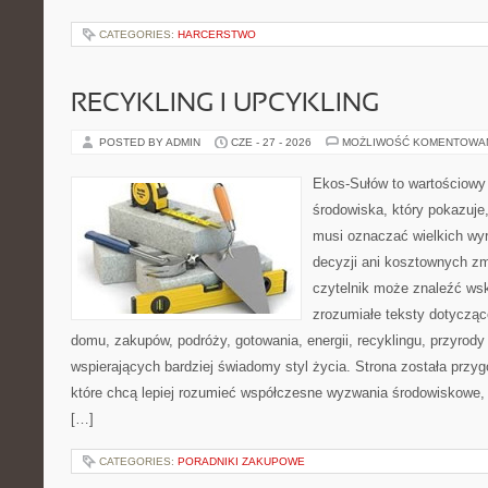
CATEGORIES:
HARCERSTWO
RECYKLING I UPCYKLING
POSTED BY ADMIN
CZE - 27 - 2026
MOŻLIWOŚĆ KOMENTOWA
Ekos-Sułów to wartościowy
środowiska, który pokazuje,
musi oznaczać wielkich wy
decyzji ani kosztownych zm
czytelnik może znaleźć wsk
zrozumiałe teksty dotyczą
domu, zakupów, podróży, gotowania, energii, recyklingu, przyrod
wspierających bardziej świadomy styl życia. Strona została przy
które chcą lepiej rozumieć współczesne wyzwania środowiskowe, 
[…]
CATEGORIES:
PORADNIKI ZAKUPOWE