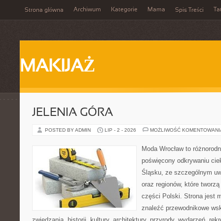
Archiwum
Kategorie
Mama
Ta
Strona główna
Spis Treści
MAKIJAŻ
JELENIA GÓRA
POSTED BY ADMIN
LIP - 2 - 2026
MOŻLIWOŚĆ KOMENTOWAN
Moda Wrocław to różnorodn
poświęcony odkrywaniu ci
Śląsku, ze szczególnym uw
oraz regionów, które tworz
części Polski. Strona jest
znaleźć przewodnikowe ws
zwiedzania, historii, kultury, architektury, przyrody, wydarzeń, re