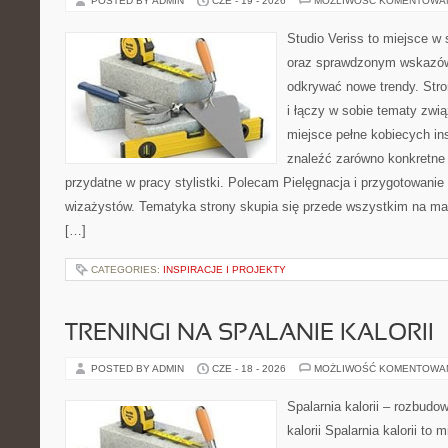
POSTED BY ADMIN
CZE - 19 - 2026
MOŻLIWOŚĆ KOMENTOWA
Studio Veriss to miejsce w 
oraz sprawdzonym wskazów
odkrywać nowe trendy. Stro
i łączy w sobie tematy zwi
miejsce pełne kobiecych in
znaleźć zarówno konkretne 
przydatne w pracy stylistki. Polecam Pielęgnacja i przygotowanie s
wizażystów. Tematyka strony skupia się przede wszystkim na maki
[…]
CATEGORIES:
INSPIRACJE I PROJEKTY
TRENINGI NA SPALANIE KALORII
POSTED BY ADMIN
CZE - 18 - 2026
MOŻLIWOŚĆ KOMENTOWA
Spalarnia kalorii – rozbudo
kalorii Spalarnia kalorii to 