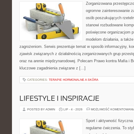
Zorganizowana przestępczoś
ogromne zainteresowanie za
osób poszukujących rzeteln
stanowi rozbudowane kompe
poświęcone organizacjom pr
modelom działania, a takż
zagrożeniom. Serwis prezentuje temat w sposób informacyjny, ko
zjawisk związanych z działalnością zorganizowanych grup przest
oraz na arenie międzynarodowej. Polecam Prawo kontra Mafia i Br
kluczowe zagadnienia związane z […]
CATEGORIES:
TERAPIE HORMONALNE A SKÓRA
LIFESTYLE I INSPIRACJE
POSTED BY ADMIN
LIP - 4 - 2026
MOŻLIWOŚĆ KOMENTOWAN
Sport i aktywność fizyczna 
regularne ćwiczenia. To sty