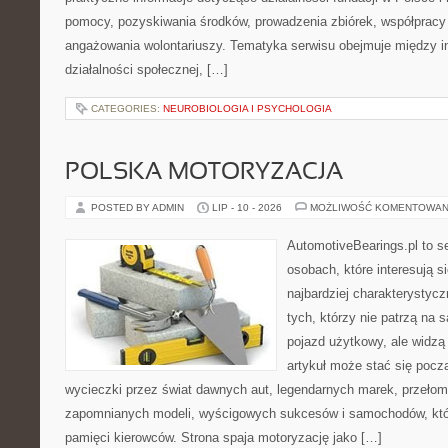
pomocy, pozyskiwania środków, prowadzenia zbiórek, współpracy
angażowania wolontariuszy. Tematyka serwisu obejmuje między 
działalności społecznej, […]
CATEGORIES:
NEUROBIOLOGIA I PSYCHOLOGIA
POLSKA MOTORYZACJA
POSTED BY ADMIN
LIP - 10 - 2026
MOŻLIWOŚĆ KOMENTOWAN
AutomotiveBearings.pl to s
osobach, które interesują s
najbardziej charakterystyc
tych, którzy nie patrzą na
pojazd użytkowy, ale widzą
artykuł może stać się pocz
wycieczki przez świat dawnych aut, legendarnych marek, przełom
zapomnianych modeli, wyścigowych sukcesów i samochodów, które
pamięci kierowców. Strona spaja motoryzację jako […]