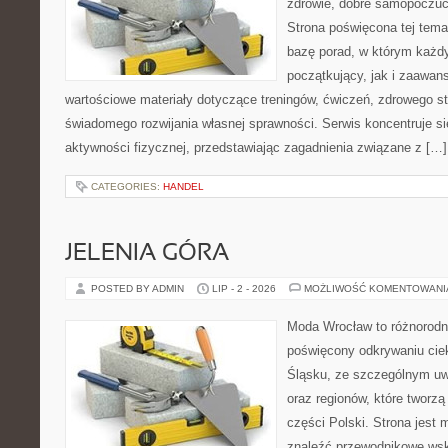
zdrowie, dobre samopoczuci
Strona poświęcona tej tem
bazę porad, w którym każdy
początkujący, jak i zaawa
wartościowe materiały dotyczące treningów, ćwiczeń, zdrowego st
świadomego rozwijania własnej sprawności. Serwis koncentruje s
aktywności fizycznej, przedstawiając zagadnienia związane z […]
CATEGORIES:
HANDEL
JELENIA GÓRA
POSTED BY ADMIN
LIP - 2 - 2026
MOŻLIWOŚĆ KOMENTOWAN
Moda Wrocław to różnorodn
poświęcony odkrywaniu ci
Śląsku, ze szczególnym uw
oraz regionów, które tworz
części Polski. Strona jest
znaleźć przewodnikowe ws