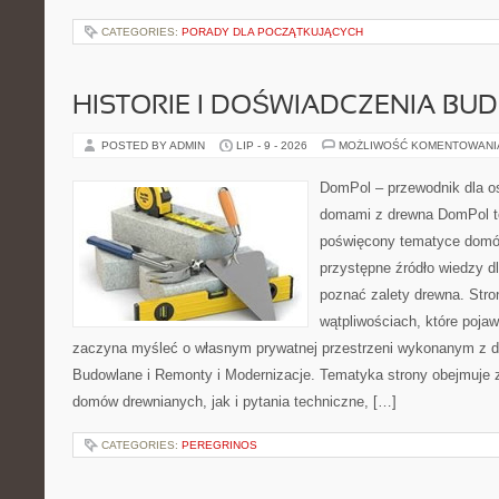
CATEGORIES:
PORADY DLA POCZĄTKUJĄCYCH
HISTORIE I DOŚWIADCZENIA BU
POSTED BY ADMIN
LIP - 9 - 2026
MOŻLIWOŚĆ KOMENTOWAN
DomPol – przewodnik dla o
domami z drewna DomPol to
poświęcony tematyce domó
przystępne źródło wiedzy dl
poznać zalety drewna. Stro
wątpliwościach, które pojaw
zaczyna myśleć o własnym prywatnej przestrzeni wykonanym z d
Budowlane i Remonty i Modernizacje. Tematyka strony obejmuje
domów drewnianych, jak i pytania techniczne, […]
CATEGORIES:
PEREGRINOS