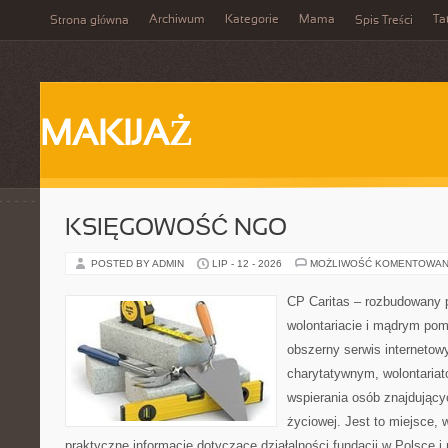
Archiwum
Kategorie
Mama
Ta
Strona główna
Spis Treści
MAKIJAŻ
KSIĘGOWOŚĆ NGO
POSTED BY ADMIN
LIP - 12 - 2026
MOŻLIWOŚĆ KOMENTOWAN
CP Caritas – rozbudowany p
wolontariacie i mądrym pom
obszerny serwis interneto
charytatywnym, wolontaria
wspierania osób znajdującyc
życiowej. Jest to miejsce,
praktyczne informacje dotyczące działalności fundacji w Polsce i