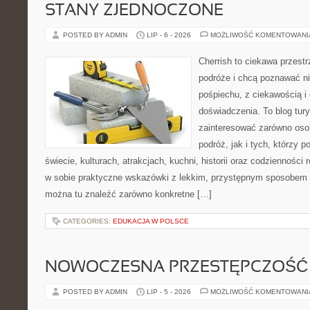
STANY ZJEDNOCZONE
POSTED BY ADMIN
LIP - 6 - 2026
MOŻLIWOŚĆ KOMENTOWAN
Cherrish to ciekawa przestr
podróże i chcą poznawać n
pośpiechu, z ciekawością i
doświadczenia. To blog tur
zainteresować zarówno oso
podróż, jak i tych, którzy p
świecie, kulturach, atrakcjach, kuchni, historii oraz codzienności
w sobie praktyczne wskazówki z lekkim, przystępnym sposobem 
można tu znaleźć zarówno konkretne […]
CATEGORIES:
EDUKACJA W POLSCE
NOWOCZESNA PRZESTĘPCZOŚĆ
POSTED BY ADMIN
LIP - 5 - 2026
MOŻLIWOŚĆ KOMENTOWAN