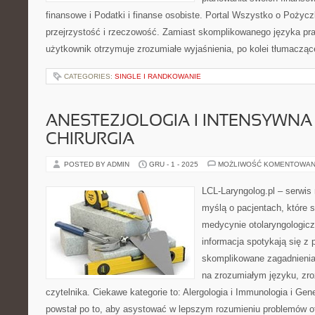
finansowe i Podatki i finanse osobiste. Portal Wszystko o Pożyc
przejrzystość i rzeczowość. Zamiast skomplikowanego języka p
użytkownik otrzymuje zrozumiałe wyjaśnienia, po kolei tłumaczące
CATEGORIES:
SINGLE I RANDKOWANIE
ANESTEZJOLOGIA I INTENSYWNA 
CHIRURGIA
POSTED BY ADMIN
GRU - 1 - 2025
MOŻLIWOŚĆ KOMENTOWAN
LCL-Laryngolog.pl – serwi
myślą o pacjentach, które 
medycynie otolaryngologicz
informacja spotykają się z p
skomplikowane zagadnieni
na zrozumiałym języku, zr
czytelnika. Ciekawe kategorie to: Alergologia i Immunologia i Gen
powstał po to, aby asystować w lepszym rozumieniu problemów o