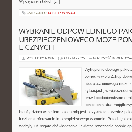
Wyklejaniem takich […]
CATEGORIES:
KOBIETY W NAUCE
WYBRANIE ODPOWIEDNIEGO PAK
UBEZPIECZENIOWEGO MOŻE PO
LICZNYCH
POSTED BY ADMIN
GRU - 14 - 2025
MOŻLIWOŚĆ KOMENTOWA
Wykupienie dobrego pakie
pomóc w wielu Zakup dobre
ubezpieczeniowego może si
sytuacjach, w większości w
prawdopodobieństwem straty
poniesienia strat majątko
branży działa wiele firm, jakich rolą jest oczywiście sprzedaż pa
ludzi oraz oferowanie im kompleksowego wsparcia. Przedsiębiorst
zdobyły już bogate doświadczenie i świetne rozeznanie pośród opc