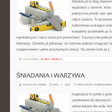
Zlotoloto.pl to blog stworz
wyjazdach z dziećmi, który 
praktyczne porady oraz op
całym świecie. To przestrz
małżeństwa szukające rzete
kompletny przewodnik po ś
najmłodszymi i nieco starszymi pociechami. Turystycznie polecam
Indonezja. Zlotoloto.pl pokazuje, że rodzinne podróże mogą być j
zorganizowane i pełne pozytywnych emocji. Na stronie krok po […
CATEGORIES:
ŚLUBY I WESELA
ŚNIADANIA I WARZYWA
POSTED BY ADMIN
GRU - 2 - 2025
MOŻLIWOŚĆ KOMENTOWAN
Izagotuje.pl to portal o got
zamiłowanie do domowych 
wskazówkami dla osób, któ