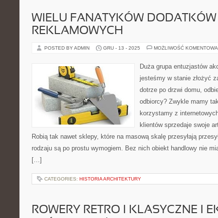
WIELU FANATYKÓW DODATKÓW
REKLAMOWYCH
POSTED BY ADMIN
GRU - 13 - 2025
MOŻLIWOŚĆ KOMENTOWA
Duża grupa entuzjastów ak
jesteśmy w stanie złożyć z
dotrze po drzwi domu, odbie
odbiorcy? Zwykle mamy taki
korzystamy z internetowych
klientów sprzedaje swoje ar
Robią tak nawet sklepy, które na masową skalę przesyłają przesył
rodzaju są po prostu wymogiem. Bez nich obiekt handlowy nie mi
[…]
CATEGORIES:
HISTORIA ARCHITEKTURY
ROWERY RETRO I KLASYCZNE I E