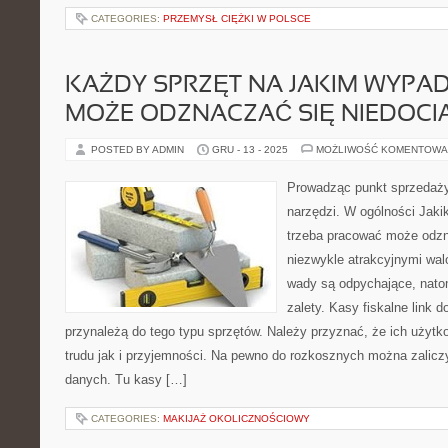
CATEGORIES:
PRZEMYSŁ CIĘŻKI W POLSCE
KAŻDY SPRZĘT NA JAKIM WYP
MOŻE ODZNACZAĆ SIĘ NIEDOCI
POSTED BY ADMIN
GRU - 13 - 2025
MOŻLIWOŚĆ KOMENTOWA
Prowadząc punkt sprzedaży
narzędzi. W ogólności Jaki
trzeba pracować może odzn
niezwykle atrakcyjnymi wal
wady są odpychające, natom
zalety. Kasy fiskalne link d
przynależą do tego typu sprzętów. Należy przyznać, że ich użyt
trudu jak i przyjemności. Na pewno do rozkosznych można zalic
danych. Tu kasy […]
CATEGORIES:
MAKIJAŻ OKOLICZNOŚCIOWY