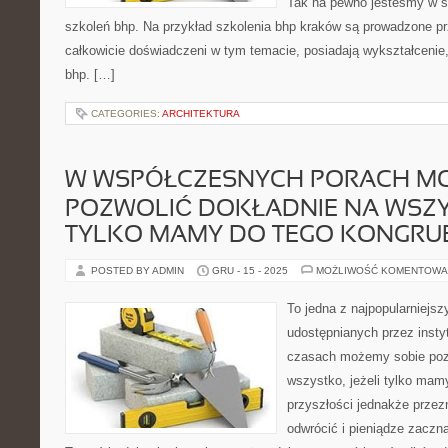
Tak na pewno jesteśmy w st
szkoleń bhp. Na przykład szkolenia bhp kraków są prowadzone p
całkowicie doświadczeni w tym temacie, posiadają wykształcenie
bhp. […]
CATEGORIES:
ARCHITEKTURA
W WSPÓŁCZESNYCH PORACH MO
POZWOLIĆ DOKŁADNIE NA WSZYS
TYLKO MAMY DO TEGO KONGRU
POSTED BY ADMIN
GRU - 15 - 2025
MOŻLIWOŚĆ KOMENTOWA
To jedna z najpopularniejs
udostępnianych przez insty
czasach możemy sobie pozw
wszystko, jeżeli tylko mam
przyszłości jednakże prze
odwrócić i pieniądze zaczn