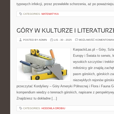
typowych infekcji, przez przewlekłe schorzenia, aż po poważniej
CATEGORIES:
MATEMATYKA
GÓRY W KULTURZE I LITERATURZ
POSTED BY ADMIN
LIS - 30 - 2025
MOŻLIWOŚĆ KOMENTOWAN
KarpackiLas.pl – Góry, Szl
Europy i Świata to serwis, 
wysokich szczytów i trekkin
miłośnicy gór znajdą zachę
pasm górskich, górskich z
niezwykłych rejonów górski
przeczytać Kordyliery – Góry Ameryki Północnej i Flora i Fauna G
kompendium wiedzy o terenach górskich, napisane z perspektyw
Znajdziesz tu dokładne […]
CATEGORIES:
HODOWLA DROBIU