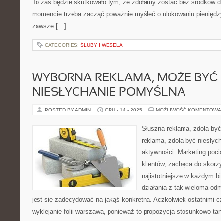
To zaś będzie skutkowało tym, że zdołamy zostać bez środków 
momencie trzeba zacząć poważnie myśleć o ulokowaniu pieniędzy 
zawsze […]
CATEGORIES:
ŚLUBY I WESELA
WYBORNA REKLAMA, MOŻE BYĆ
NIESŁYCHANIE POMYŚLNA
POSTED BY ADMIN
GRU - 14 - 2025
MOŻLIWOŚĆ KOMENTOWA
Słuszna reklama, zdoła by
reklama, zdoła być niesłyc
aktywności. Marketing poc
klientów, zachęca do skorzy
najistotniejsze w każdym b
działania z tak wieloma od
jest się zadecydować na jakąś konkretną. Aczkolwiek ostatnimi c
wyklejanie folii warszawa, ponieważ to propozycja stosunkowo tan