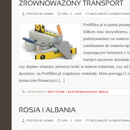
ZRÓWNOWAŻONY TRANSPORT
POSTED BY ADMIN
GRU - 2 - 2025
MOŻLIWOŚĆ KOMENTOWAN
ProfiBike.pl to portal pośw
kółkom oraz wszystkiemu, 
podróżowaniem na rowerze.
zamiłowanie do rowerów łąc
inspirującymi historiami z t
każdym poziomie doświadcz
czy dopiero stawiasz pierwsze kroki w świecie kolarstwa, czy od 
dystanse, na ProfiBike.pl znajdziesz materiały, które pomogą Ci 
koniecznie Rowerzyści […]
CATEGORIES:
NIETYPOWE I EKSTRAWAGANCKIE MEBLE
ROSJA I ALBANIA
POSTED BY ADMIN
GRU - 2 - 2025
MOŻLIWOŚĆ KOMENTOWAN