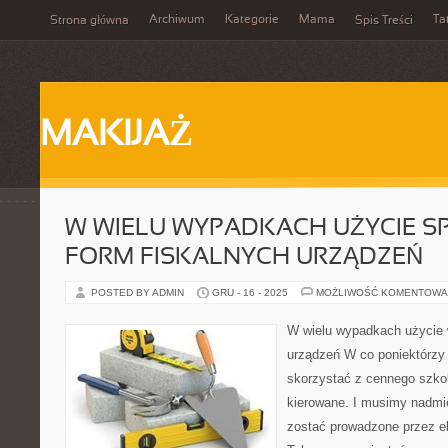
Archiwum
Kategorie
Mama
Ta
Strona główna
Spis Treści
MAKIJAŻ
W WIELU WYPADKACH UŻYCIE S
FORM FISKALNYCH URZĄDZEŃ
POSTED BY ADMIN
GRU - 16 - 2025
MOŻLIWOŚĆ KOMENTOWA
W wielu wypadkach użycie 
urządzeń W co poniektórz
skorzystać z cennego szkole
kierowane. I musimy nadmi
zostać prowadzone przez e