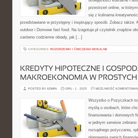
umiejętności kulinarne i te
przestrzeń online, w który
się z kulinarna kreatywnośc
przedstawiane w przystępny i inspirujący sposób. Zobacz także:
outdoor i Domowe fast food. Na Izagotuje.pl czytelnik znajdzie o
zarówno codzienne obiady, jak […]
CATEGORIES:
ROZGRZEWKI I ĆWICZENIA WOKALNE
KREDYTY HIPOTECZNE I GOSPOD
MAKROEKONOMIA W PROSTYCH
POSTED BY ADMIN
GRU - 1 - 2025
MOŻLIWOŚĆ KOMENTOWAN
Wszystko o Pożyczkach to p
myślą o osobach, które chc
finansowania i domowych fi
w jednym serwisie zebrano 
rozsądnego pożyczania, sp
planowania swoich finansó