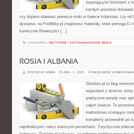
inspirującymi historiami z t
każdym poziomie doświadcz
czy dopiero stawiasz pierwsze kroki w świecie kolarstwa, czy od 
dystanse, na ProfiBike.pl znajdziesz materiały, które pomogą Ci 
koniecznie Rowerzyści […]
CATEGORIES:
NIETYPOWE I EKSTRAWAGANCKIE MEBLE
ROSJA I ALBANIA
POSTED BY ADMIN
GRU - 2 - 2025
MOŻLIWOŚĆ KOMENTOWAN
Zlotoloto.pl to blog stworz
wyjazdach z dziećmi, który 
praktyczne porady oraz op
całym świecie. To przestrz
małżeństwa szukające rzete
kompletny przewodnik po ś
najmłodszymi i nieco starszymi pociechami. Turystycznie polecam
Indonezja. Zlotoloto.pl pokazuje, że rodzinne podróże mogą być j