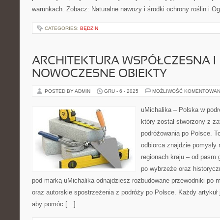
warunkach. Zobacz: Naturalne nawozy i środki ochrony roślin i O
CATEGORIES:
BĘDZIN
ARCHITEKTURA WSPÓŁCZESNA I
NOWOCZESNE OBIEKTY
POSTED BY ADMIN
GRU - 6 - 2025
MOŻLIWOŚĆ KOMENTOWAN
uMichalika – Polska w podr
który został stworzony z z
podróżowania po Polsce. T
odbiorca znajdzie pomysły 
regionach kraju – od pasm 
po wybrzeże oraz historycz
pod marką uMichalika odnajdziesz rozbudowane przewodniki po mi
oraz autorskie spostrzeżenia z podróży po Polsce. Każdy artykuł 
aby pomóc […]