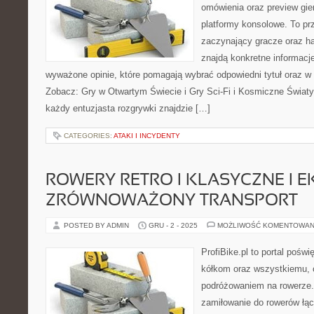
omówienia oraz preview gie
platformy konsolowe. To pr
zaczynający gracze oraz h
znajdą konkretne informacj
wyważone opinie, które pomagają wybrać odpowiedni tytuł oraz w 
Zobacz: Gry w Otwartym Świecie i Gry Sci-Fi i Kosmiczne Światy
każdy entuzjasta rozgrywki znajdzie […]
CATEGORIES:
ATAKI I INCYDENTY
ROWERY RETRO I KLASYCZNE I E
ZRÓWNOWAŻONY TRANSPORT
POSTED BY ADMIN
GRU - 2 - 2025
MOŻLIWOŚĆ KOMENTOWAN
ProfiBike.pl to portal pośw
kółkom oraz wszystkiemu, 
podróżowaniem na rowerze.
zamiłowanie do rowerów łąc