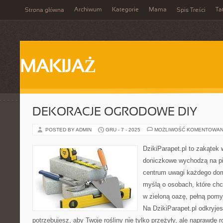
Archiwum
Kategorie
Mama
Ta
Strona główna
Spis Treści
MAKIJAŻ
DEKORACJE OGRODOWE DIY
POSTED BY ADMIN
GRU - 7 - 2025
MOŻLIWOŚĆ KOMENTOWAN
DzikiParapet.pl to zakątek 
doniczkowe wychodzą na pie
centrum uwagi każdego dom
myślą o osobach, które chc
w zieloną oazę, pełną pomy
Na DzikiParapet.pl odkryje
potrzebujesz, aby Twoje rośliny nie tylko przeżyły, ale naprawdę