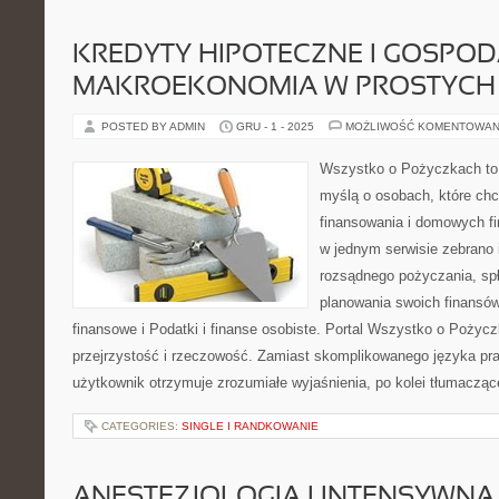
KREDYTY HIPOTECZNE I GOSPOD
MAKROEKONOMIA W PROSTYCH
POSTED BY ADMIN
GRU - 1 - 2025
MOŻLIWOŚĆ KOMENTOWAN
Wszystko o Pożyczkach to p
myślą o osobach, które chc
finansowania i domowych fi
w jednym serwisie zebrano 
rozsądnego pożyczania, sp
planowania swoich finansó
finansowe i Podatki i finanse osobiste. Portal Wszystko o Pożyc
przejrzystość i rzeczowość. Zamiast skomplikowanego języka p
użytkownik otrzymuje zrozumiałe wyjaśnienia, po kolei tłumaczące
CATEGORIES:
SINGLE I RANDKOWANIE
ANESTEZJOLOGIA I INTENSYWNA 