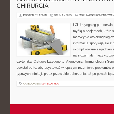
CHIRURGIA
POSTED BY ADMIN
GRU - 1 - 2025
MOŻLIWOŚĆ KOMENTOWAN
LCL-Laryngolog.pl – serwi
myślą o pacjentach, które 
medycynie otolaryngologicz
informacja spotykają się z p
skomplikowane zagadnieni
na zrozumiałym języku, zr
czytelnika. Ciekawe kategorie to: Alergologia i Immunologia i Gen
powstał po to, aby asystować w lepszym rozumieniu problemów o
typowych infekcji, przez przewlekłe schorzenia, aż po poważniej
CATEGORIES:
MATEMATYKA