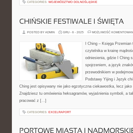
CATEGORIES:
WOJEWÓDZTWO DOLNOŚLĄSKIE
CHIŃSKIE FESTIWALE I ŚWIĘTA
POSTED BY ADMIN
GRU - 6 - 2025
MOŻLIWOŚĆ KOMENTOWAN
I Ching – Księga Przemian t
czytelnika w krainę mądroś
odniesienia, gdzie I Ching 
spojrzeniem, a język znakó
przewodnikiem w podejmowa
Podstawy Yijing i Język chiń
Ching jest opisywany nie jako egzotyczna ciekawostka, lecz jak
Znajdziesz tu omówienia heksagramów, wyjaśnienia symboli, a tak
pracować z […]
CATEGORIES:
EXCELRAPORT
PORTOWE MIASTA I NADMORSKI