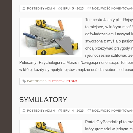
POSTED BY ADMIN
GRU - 5 - 2025
MOŻLIWOŚĆ KOMENTOWAN
Tempesta-Jachty.pl – Rejsy
to miejsce, w którym miłoś
doświadczeniem i nowymi k
stworzona z myślą o pasjon
chcą przeżywać przygody n
i jednocześnie szlifować że
Polecamy: Psychologia na Morzu i Nawigacja i orientacja. Tempesta
w której każdy sympatyk rejsów znajdzie coś dla siebie – od pora
CATEGORIES:
SURFERSKI RADAR
SYMULATORY
POSTED BY ADMIN
GRU - 4 - 2025
MOŻLIWOŚĆ KOMENTOWAN
Portal GryPoradnik.pl to ro
który gromadzi w jednym mi