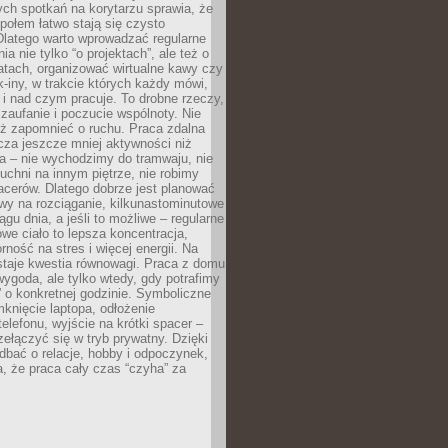
ch spotkań na korytarzu sprawia, że
społem łatwo stają się czysto
Dlatego warto wprowadzać regularne
a nie tylko “o projektach”, ale też o
atach, organizować wirtualne kawy czy
k-iny, w trakcie których każdy mówi,
e i nad czym pracuje. To drobne rzeczy,
 zaufanie i poczucie wspólnoty. Nie
eż zapomnieć o ruchu. Praca zdalna
cza jeszcze mniej aktywności niż
a – nie wychodzimy do tramwaju, nie
uchni na innym piętrze, nie robimy
cerów. Dlatego dobrze jest planować
rwy na rozciąganie, kilkunastominutowe
ągu dnia, a jeśli to możliwe – regularne
rowe ciało to lepsza koncentracja,
ność na stres i więcej energii. Na
staje kwestia równowagi. Praca z domu
ygoda, ale tylko wtedy, gdy potrafimy
 o konkretnej godzinie. Symboliczne
mknięcie laptopa, odłożenie
elefonu, wyjście na krótki spacer –
ełączyć się w tryb prywatny. Dzięki
 dbać o relacje, hobby i odpoczynek,
, że praca cały czas “czyha” za