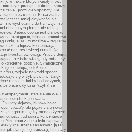
k-iny, w trakcie których każdy mówi,
e i nad czym pracuje. To drobne rzeczy,
 zaufanie i poczucie wspólnoty. Nie
eż zapomnieć o ruchu. Praca zdalna
cza jeszcze mniej aktywności niż
a – nie wychodzimy do tramwaju, nie
uchni na innym piętrze, nie robimy
cerów. Dlatego dobrze jest planować
rwy na rozciąganie, kilkunastominutowe
ągu dnia, a jeśli to możliwe – regularne
rowe ciało to lepsza koncentracja,
ność na stres i więcej energii. Na
staje kwestia równowagi. Praca z domu
ygoda, ale tylko wtedy, gdy potrafimy
 o konkretnej godzinie. Symboliczne
mknięcie laptopa, odłożenie
elefonu, wyjście na krótki spacer –
ełączyć się w tryb prywatny. Dzięki
 dbać o relacje, hobby i odpoczynek,
, że praca cały czas “czyha” za
 z eksperymentu stała się dla wielu
 sposobem funkcjonowania
Zniknęły dojazdy, biurowy hałas i
 open space’y, ale pojawiły się nowe
ozmycie granic między pracą a życiem
samotność, trudności z koncentracją
chu. Aby praca z domu była naprawdę
 efektywna, trzeba zaplanować ją tak
e, jak planuje się aranżację biura czy