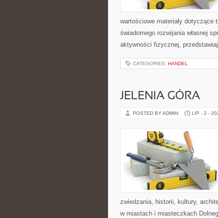
wartościowe materiały dotyczące t
świadomego rozwijania własnej sp
aktywności fizycznej, przedstawia
CATEGORIES:
HANDEL
JELENIA GÓRA
POSTED BY ADMIN
LIP - 2 - 2
zwiedzania, historii, kultury, arch
w miastach i miasteczkach Dolnego