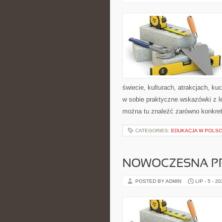
świecie, kulturach, atrakcjach, kuc
w sobie praktyczne wskazówki z 
można tu znaleźć zarówno konkre
CATEGORIES:
EDUKACJA W POLS
NOWOCZESNA P
POSTED BY ADMIN
LIP - 5 - 2