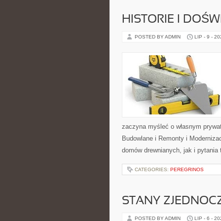
HISTORIE I DOŚ
POSTED BY ADMIN
LIP - 9 - 2
zaczyna myśleć o własnym prywat
Budowlane i Remonty i Modernizac
domów drewnianych, jak i pytania 
CATEGORIES:
PEREGRINOS
STANY ZJEDNOC
POSTED BY ADMIN
LIP - 6 - 2