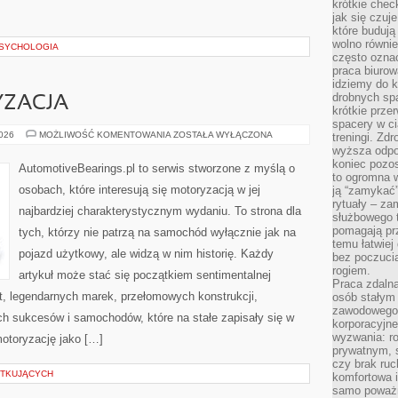
krótkie chec
jak się czuj
które budują
wolno równi
PSYCHOLOGIA
często ozna
praca biurow
idziemy do k
drobnych spa
ZACJA
krótkie prze
spacery w ci
POLSKA
2026
MOŻLIWOŚĆ KOMENTOWANIA
ZOSTAŁA WYŁĄCZONA
treningi. Zd
MOTORYZACJA
wyższa odpor
koniec pozo
AutomotiveBearings.pl to serwis stworzone z myślą o
to ogromna w
osobach, które interesują się motoryzacją w jej
ją “zamykać”
rytuały – za
najbardziej charakterystycznym wydaniu. To strona dla
służbowego t
pomagają prz
tych, którzy nie patrzą na samochód wyłącznie jak na
temu łatwiej
pojazd użytkowy, ale widzą w nim historię. Każdy
bez poczucia
rogiem.
artykuł może stać się początkiem sentimentalnej
Praca zdalna
t, legendarnych marek, przełomowych konstrukcji,
osób stałym
zawodowego. 
 sukcesów i samochodów, które na stałe zapisały się w
korporacyjne
wyzwania: r
motoryzację jako […]
prywatnym, 
czy brak ru
ĄTKUJĄCYCH
komfortowa i
samo poważni