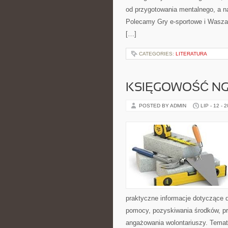
od przygotowania mentalnego, a na
Polecamy Gry e-sportowe i Wasza S
[…]
CATEGORIES:
LITERATURA
KSIĘGOWOŚĆ N
POSTED BY ADMIN
LIP - 12 - 
praktyczne informacje dotyczące dz
pomocy, pozyskiwania środków, pr
angażowania wolontariuszy. Tema