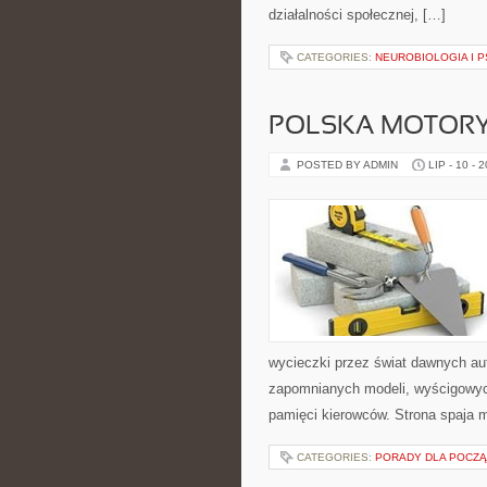
działalności społecznej, […]
CATEGORIES:
NEUROBIOLOGIA I 
POLSKA MOTORY
POSTED BY ADMIN
LIP - 10 - 
wycieczki przez świat dawnych au
zapomnianych modeli, wyścigowych
pamięci kierowców. Strona spaja 
CATEGORIES:
PORADY DLA POCZ