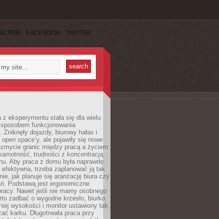
SCRIBE
FACEBOOK
TWITTER
 z eksperymentu stała się dla wielu
 sposobem funkcjonowania
Zniknęły dojazdy, biurowy hałas i
 open space’y, ale pojawiły się nowe
ozmycie granic między pracą a życiem
samotność, trudności z koncentracją
chu. Aby praca z domu była naprawdę
 efektywna, trzeba zaplanować ją tak
e, jak planuje się aranżację biura czy
ań. Podstawą jest ergonomiczne
pracy. Nawet jeśli nie mamy osobnego
rto zadbać o wygodne krzesło, biurko
iej wysokości i monitor ustawiony tak,
żać karku. Długotrwała praca przy