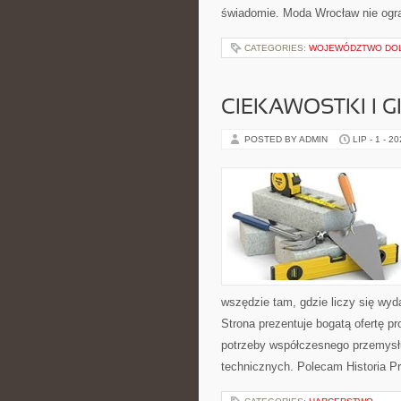
świadomie. Moda Wrocław nie ogra
CATEGORIES:
WOJEWÓDZTWO DO
CIEKAWOSTKI I 
POSTED BY ADMIN
LIP - 1 - 2
wszędzie tam, gdzie liczy się wy
Strona prezentuje bogatą ofertę pr
potrzeby współczesnego przemysł
technicznych. Polecam Historia P