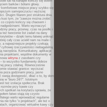
tole lub na kanapie kończy się bólem
ęciem barków i bólami głowy.
w komfortowe miejsce pracy szybko się
lepszym samopoczuciu i wyższej
ci. Drugim filarem jest struktura dnia.
a kusi tym, że “zawsze można zrobić
, co często kończy się chaosem i
 nadgodzinami. Warto wyznaczyć
dziny pracy, przerwy, czas na posiłki i
 też tworzenie list zadań na dany
riorytetów – dzięki temu łatwiej uniknąć
której cały czas uciekł nam na maile i
, a najważniejsze projekty czekają
W cyfrowej rzeczywistości niebagatelną
ją narzędzia. Komunikatory, aplikacje
nia projektami, wspólne dokumenty w
rmowa
witryna
z zasobami czy
 – to wszystko fundamenty dobrze
nej pracy zdalnej. Równocześnie
omie stawiać granice: wyciszać
ia poza godzinami pracy, jasno
 swoją dostępność, dbać o to, by dom
się w “biuro 24/7”. Istotnym
st też izolacja społeczna. Brak
 rozmów przy kawie czy
ch spotkań na korytarzu sprawia, że
społem łatwo stają się czysto
Dlatego warto wprowadzać regularne
a nie tylko “o projektach”, ale też o
atach, organizować wirtualne kawy czy