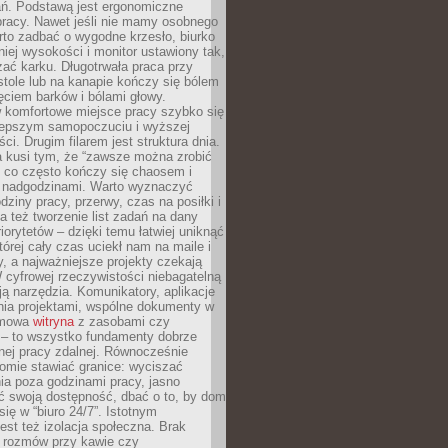
ań. Podstawą jest ergonomiczne
pracy. Nawet jeśli nie mamy osobnego
rto zadbać o wygodne krzesło, biurko
iej wysokości i monitor ustawiony tak,
żać karku. Długotrwała praca przy
tole lub na kanapie kończy się bólem
ęciem barków i bólami głowy.
w komfortowe miejsce pracy szybko się
lepszym samopoczuciu i wyższej
ci. Drugim filarem jest struktura dnia.
a kusi tym, że “zawsze można zrobić
, co często kończy się chaosem i
 nadgodzinami. Warto wyznaczyć
dziny pracy, przerwy, czas na posiłki i
 też tworzenie list zadań na dany
riorytetów – dzięki temu łatwiej uniknąć
której cały czas uciekł nam na maile i
, a najważniejsze projekty czekają
W cyfrowej rzeczywistości niebagatelną
ją narzędzia. Komunikatory, aplikacje
nia projektami, wspólne dokumenty w
rmowa
witryna
z zasobami czy
 – to wszystko fundamenty dobrze
nej pracy zdalnej. Równocześnie
omie stawiać granice: wyciszać
ia poza godzinami pracy, jasno
 swoją dostępność, dbać o to, by dom
się w “biuro 24/7”. Istotnym
st też izolacja społeczna. Brak
 rozmów przy kawie czy