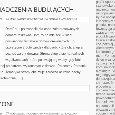
grafik spotk
stanowisko 
WIADCZENIA BUDUJĄCYCH
gabinetu, wa
na odpowiedn
by nie obcią
HISTORIE
026
MOŻLIWOŚĆ KOMENTOWANIA
ZOSTAŁA WYŁĄCZONA
kuchennym s
I
pleców, napi
DOŚWIADCZENIA
BUDUJĄCYCH
Inwestycja 
DomPol – przewodnik dla osób zainteresowanych
zwraca – w 
domami z drewna DomPol to miejsce w sieci
produktywnoś
Praca zdaln
poświęcony tematyce domów drewnianych. To
coś później”
przystępne źródło wiedzy dla osób, które chcą lepiej
wieczornymi
konkretne go
poznać zalety drewna. Strona skupia się na realnych
ruch. Pomaga
dzień oraz p
wątpliwościach, które pojawiają się wtedy, gdy ktoś
sytuacji, w 
nej przestrzeni wykonanym z drewna. Polecamy Poradniki
komunikatory
nietknięte. 
je. Tematyka strony obejmuje zarówno atutowe cechy
rolę odgrywa
techniczne, […]
do zarządza
chmurze, fi
procedurami
zorganizowa
trzeba świad
powiadomien
komunikować
ZONE
nie zamienił 
wyzwaniem je
codziennych
STANY
026
MOŻLIWOŚĆ KOMENTOWANIA
ZOSTAŁA WYŁĄCZONA