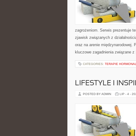
zagrożeniom. Serwis prezentuje t
zjawisk związanych z działalnośc
oraz na arenie międzynarodowej. P
kluczowe zagadnienia związane z
CATEGORIES:
TERAPIE HORMONAL
LIFESTYLE I INSP
POSTED BY ADMIN
LIP - 4 - 2