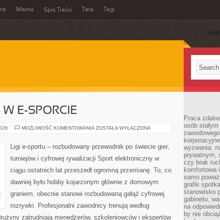
rie
Mama
Tata
Tagi
Spis Treści
SUB
S W E-SPORCIE
Praca zdalna
osób stałym
KARIERA
2026
MOŻLIWOŚĆ KOMENTOWANIA
ZOSTAŁA WYŁĄCZONA
zawodowego. 
I
BIZNES
korporacyjne
W
Ligi e-sportu – rozbudowany przewodnik po świecie gier,
wyzwania: r
E-
prywatnym, 
SPORCIE
turniejów i cyfrowej rywalizacji Sport elektroniczny w
czy brak ru
komfortowa i
ciągu ostatnich lat przeszedł ogromną przemianę. To, co
samo poważni
dawniej było hobby kojarzonym głównie z domowym
grafik spotk
stanowisko 
graniem, obecnie stanowi rozbudowaną gałąź cyfrowej
gabinetu, wa
rozrywki. Profesjonalni zawodnicy trenują według
na odpowiedn
by nie obcią
użyny zatrudniają menedżerów, szkoleniowców i ekspertów