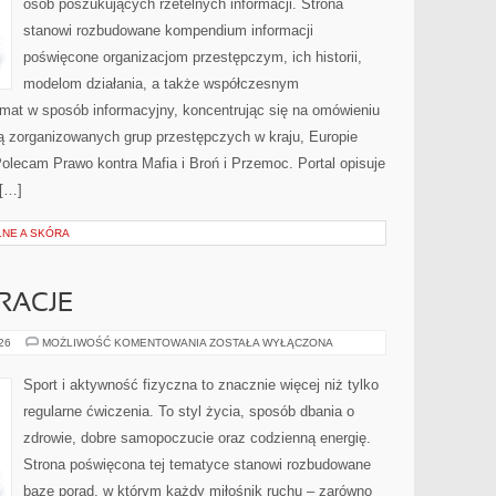
osób poszukujących rzetelnych informacji. Strona
stanowi rozbudowane kompendium informacji
poświęcone organizacjom przestępczym, ich historii,
modelom działania, a także współczesnym
emat w sposób informacyjny, koncentrując się na omówieniu
ią zorganizowanych grup przestępczych w kraju, Europie
olecam Prawo kontra Mafia i Broń i Przemoc. Portal opisuje
 […]
NE A SKÓRA
IRACJE
LIFESTYLE
026
MOŻLIWOŚĆ KOMENTOWANIA
ZOSTAŁA WYŁĄCZONA
I
INSPIRACJE
Sport i aktywność fizyczna to znacznie więcej niż tylko
regularne ćwiczenia. To styl życia, sposób dbania o
zdrowie, dobre samopoczucie oraz codzienną energię.
Strona poświęcona tej tematyce stanowi rozbudowane
bazę porad, w którym każdy miłośnik ruchu – zarówno