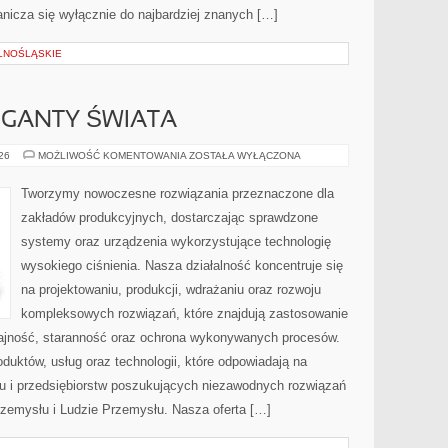
nicza się wyłącznie do najbardziej znanych […]
LNOŚLĄSKIE
GIGANTY ŚWIATA
CIEKAWOSTKI
026
MOŻLIWOŚĆ KOMENTOWANIA
ZOSTAŁA WYŁĄCZONA
I
GIGANTY
ŚWIATA
Tworzymy nowoczesne rozwiązania przeznaczone dla
zakładów produkcyjnych, dostarczając sprawdzone
systemy oraz urządzenia wykorzystujące technologię
wysokiego ciśnienia. Nasza działalność koncentruje się
na projektowaniu, produkcji, wdrażaniu oraz rozwoju
kompleksowych rozwiązań, które znajdują zastosowanie
dajność, staranność oraz ochrona wykonywanych procesów.
oduktów, usług oraz technologii, które odpowiadają na
u i przedsiębiorstw poszukujących niezawodnych rozwiązań
rzemysłu i Ludzie Przemysłu. Nasza oferta […]