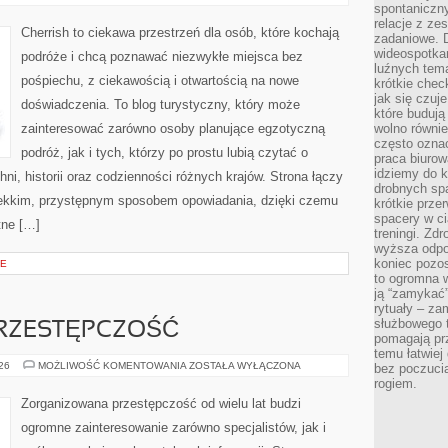
ZJEDNOCZONE
spontaniczny
relacje z ze
Cherrish to ciekawa przestrzeń dla osób, które kochają
zadaniowe. 
wideospotkani
podróże i chcą poznawać niezwykłe miejsca bez
luźnych tem
pośpiechu, z ciekawością i otwartością na nowe
krótkie chec
jak się czuj
doświadczenia. To blog turystyczny, który może
które budują
zainteresować zarówno osoby planujące egzotyczną
wolno równi
często ozna
podróż, jak i tych, którzy po prostu lubią czytać o
praca biurow
idziemy do k
hni, historii oraz codzienności różnych krajów. Strona łączy
drobnych spa
lekkim, przystępnym sposobem opowiadania, dzięki czemu
krótkie prze
spacery w ci
tne […]
treningi. Zd
wyższa odpor
koniec pozo
CE
to ogromna w
ją “zamykać”
rytuały – za
służbowego t
RZESTĘPCZOŚĆ
pomagają prz
temu łatwiej
NOWOCZESNA
026
MOŻLIWOŚĆ KOMENTOWANIA
ZOSTAŁA WYŁĄCZONA
bez poczucia
PRZESTĘPCZOŚĆ
rogiem.
Zorganizowana przestępczość od wielu lat budzi
ogromne zainteresowanie zarówno specjalistów, jak i