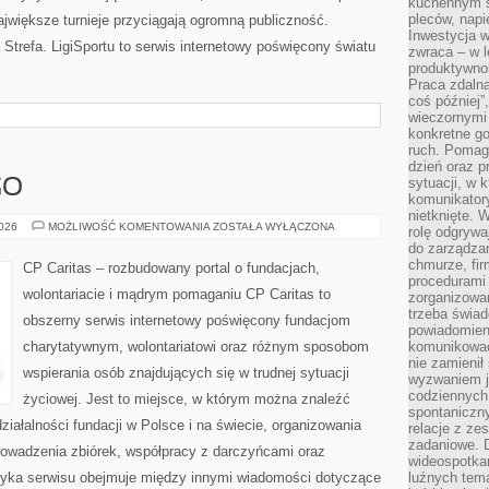
kuchennym s
pleców, napi
jwiększe turnieje przyciągają ogromną publiczność.
Inwestycja 
trefa. LigiSportu to serwis internetowy poświęcony światu
zwraca – w 
produktywnoś
Praca zdaln
coś później”
wieczornymi
konkretne go
ruch. Pomaga
dzień oraz p
sytuacji, w 
GO
komunikatory
nietknięte. 
KSIĘGOWOŚĆ
2026
MOŻLIWOŚĆ KOMENTOWANIA
ZOSTAŁA WYŁĄCZONA
rolę odgrywa
NGO
do zarządza
chmurze, fi
CP Caritas – rozbudowany portal o fundacjach,
procedurami
wolontariacie i mądrym pomaganiu CP Caritas to
zorganizowa
trzeba świad
obszerny serwis internetowy poświęcony fundacjom
powiadomien
charytatywnym, wolontariatowi oraz różnym sposobom
komunikować
nie zamienił 
wspierania osób znajdujących się w trudnej sytuacji
wyzwaniem je
codziennych
życiowej. Jest to miejsce, w którym można znaleźć
spontaniczny
iałalności fundacji w Polsce i na świecie, organizowania
relacje z ze
zadaniowe. 
owadzenia zbiórek, współpracy z darczyńcami oraz
wideospotkani
tyka serwisu obejmuje między innymi wiadomości dotyczące
luźnych tem