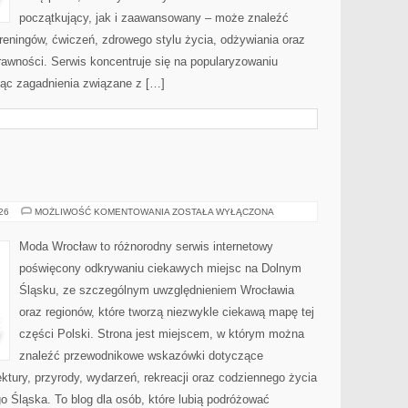
początkujący, jak i zaawansowany – może znaleźć
reningów, ćwiczeń, zdrowego stylu życia, odżywiania oraz
rawności. Serwis koncentruje się na popularyzowaniu
jąc zagadnienia związane z […]
JELENIA
026
MOŻLIWOŚĆ KOMENTOWANIA
ZOSTAŁA WYŁĄCZONA
GÓRA
Moda Wrocław to różnorodny serwis internetowy
poświęcony odkrywaniu ciekawych miejsc na Dolnym
Śląsku, ze szczególnym uwzględnieniem Wrocławia
oraz regionów, które tworzą niezwykle ciekawą mapę tej
części Polski. Strona jest miejscem, w którym można
znaleźć przewodnikowe wskazówki dotyczące
itektury, przyrody, wydarzeń, rekreacji oraz codziennego życia
 Śląska. To blog dla osób, które lubią podróżować