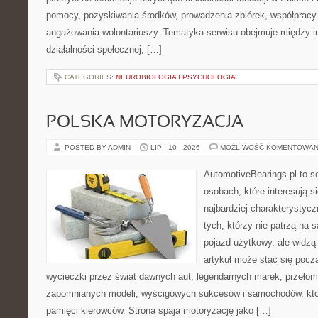
pomocy, pozyskiwania środków, prowadzenia zbiórek, współpracy
angażowania wolontariuszy. Tematyka serwisu obejmuje między 
działalności społecznej, […]
CATEGORIES:
NEUROBIOLOGIA I PSYCHOLOGIA
POLSKA MOTORYZACJA
POSTED BY ADMIN
LIP - 10 - 2026
MOŻLIWOŚĆ KOMENTOWAN
AutomotiveBearings.pl to s
osobach, które interesują s
najbardziej charakterystyc
tych, którzy nie patrzą na
pojazd użytkowy, ale widzą
artykuł może stać się pocz
wycieczki przez świat dawnych aut, legendarnych marek, przełom
zapomnianych modeli, wyścigowych sukcesów i samochodów, które
pamięci kierowców. Strona spaja motoryzację jako […]