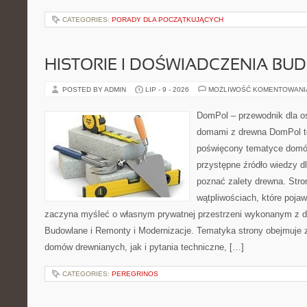
CATEGORIES:
PORADY DLA POCZĄTKUJĄCYCH
HISTORIE I DOŚWIADCZENIA BU
POSTED BY ADMIN
LIP - 9 - 2026
MOŻLIWOŚĆ KOMENTOWAN
DomPol – przewodnik dla o
domami z drewna DomPol to
poświęcony tematyce domó
przystępne źródło wiedzy dl
poznać zalety drewna. Stro
wątpliwościach, które pojaw
zaczyna myśleć o własnym prywatnej przestrzeni wykonanym z d
Budowlane i Remonty i Modernizacje. Tematyka strony obejmuje
domów drewnianych, jak i pytania techniczne, […]
CATEGORIES:
PEREGRINOS