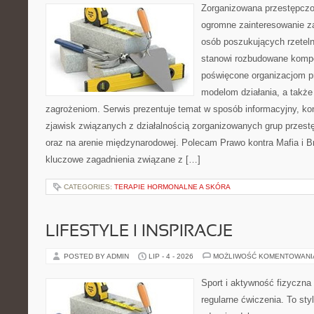
Zorganizowana przestępczoś
ogromne zainteresowanie za
osób poszukujących rzeteln
stanowi rozbudowane kompe
poświęcone organizacjom pr
modelom działania, a takż
zagrożeniom. Serwis prezentuje temat w sposób informacyjny, ko
zjawisk związanych z działalnością zorganizowanych grup przest
oraz na arenie międzynarodowej. Polecam Prawo kontra Mafia i Br
kluczowe zagadnienia związane z […]
CATEGORIES:
TERAPIE HORMONALNE A SKÓRA
LIFESTYLE I INSPIRACJE
POSTED BY ADMIN
LIP - 4 - 2026
MOŻLIWOŚĆ KOMENTOWAN
Sport i aktywność fizyczna 
regularne ćwiczenia. To sty