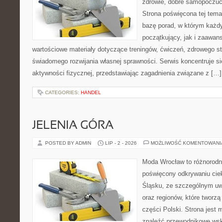
zdrowie, dobre samopoczuci
Strona poświęcona tej tem
bazę porad, w którym każdy
początkujący, jak i zaawa
wartościowe materiały dotyczące treningów, ćwiczeń, zdrowego st
świadomego rozwijania własnej sprawności. Serwis koncentruje s
aktywności fizycznej, przedstawiając zagadnienia związane z […]
CATEGORIES:
HANDEL
JELENIA GÓRA
POSTED BY ADMIN
LIP - 2 - 2026
MOŻLIWOŚĆ KOMENTOWAN
Moda Wrocław to różnorodn
poświęcony odkrywaniu ci
Śląsku, ze szczególnym uw
oraz regionów, które tworz
części Polski. Strona jest
znaleźć przewodnikowe ws