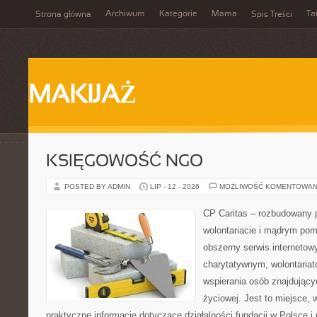
Archiwum
Kategorie
Mama
Ta
Strona główna
Spis Treści
MAKIJAŻ
KSIĘGOWOŚĆ NGO
POSTED BY ADMIN
LIP - 12 - 2026
MOŻLIWOŚĆ KOMENTOWAN
CP Caritas – rozbudowany p
wolontariacie i mądrym pom
obszerny serwis interneto
charytatywnym, wolontaria
wspierania osób znajdującyc
życiowej. Jest to miejsce,
praktyczne informacje dotyczące działalności fundacji w Polsce i