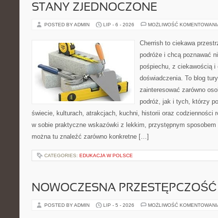
STANY ZJEDNOCZONE
POSTED BY ADMIN
LIP - 6 - 2026
MOŻLIWOŚĆ KOMENTOWAN
Cherrish to ciekawa przestr
podróże i chcą poznawać n
pośpiechu, z ciekawością i
doświadczenia. To blog tur
zainteresować zarówno oso
podróż, jak i tych, którzy p
świecie, kulturach, atrakcjach, kuchni, historii oraz codzienności
w sobie praktyczne wskazówki z lekkim, przystępnym sposobem 
można tu znaleźć zarówno konkretne […]
CATEGORIES:
EDUKACJA W POLSCE
NOWOCZESNA PRZESTĘPCZOŚĆ
POSTED BY ADMIN
LIP - 5 - 2026
MOŻLIWOŚĆ KOMENTOWAN