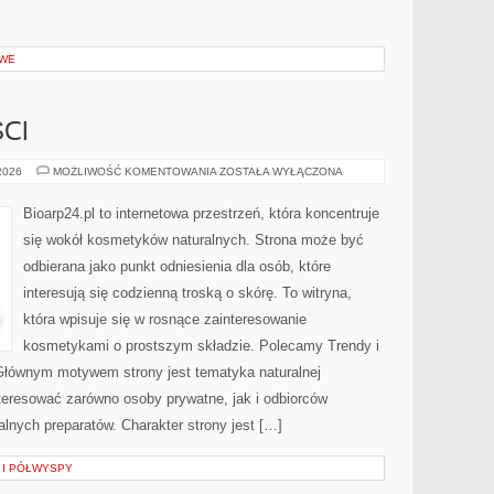
OWE
CI
TRENDY
 2026
MOŻLIWOŚĆ KOMENTOWANIA
ZOSTAŁA WYŁĄCZONA
I
NOWOŚCI
Bioarp24.pl to internetowa przestrzeń, która koncentruje
się wokół kosmetyków naturalnych. Strona może być
odbierana jako punkt odniesienia dla osób, które
interesują się codzienną troską o skórę. To witryna,
która wpisuje się w rosnące zainteresowanie
kosmetykami o prostszym składzie. Polecamy Trendy i
Głównym motywem strony jest tematyka naturalnej
nteresować zarówno osoby prywatne, jak i odbiorców
alnych preparatów. Charakter strony jest […]
 I PÓŁWYSPY