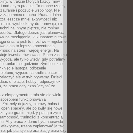
k-iny, w trakcie których każdy mówi,
e i nad czym pracuje. To drobne rzeczy,
 zaufanie i poczucie wspólnoty. Nie
eż zapomnieć o ruchu. Praca zdalna
cza jeszcze mniej aktywności niż
a – nie wychodzimy do tramwaju, nie
uchni na innym piętrze, nie robimy
cerów. Dlatego dobrze jest planować
rwy na rozciąganie, kilkunastominutowe
ągu dnia, a jeśli to możliwe – regularne
rowe ciało to lepsza koncentracja,
ność na stres i więcej energii. Na
staje kwestia równowagi. Praca z domu
ygoda, ale tylko wtedy, gdy potrafimy
 o konkretnej godzinie. Symboliczne
mknięcie laptopa, odłożenie
elefonu, wyjście na krótki spacer –
ełączyć się w tryb prywatny. Dzięki
 dbać o relacje, hobby i odpoczynek,
, że praca cały czas “czyha” za
 z eksperymentu stała się dla wielu
 sposobem funkcjonowania
Zniknęły dojazdy, biurowy hałas i
 open space’y, ale pojawiły się nowe
ozmycie granic między pracą a życiem
samotność, trudności z koncentracją
chu. Aby praca z domu była naprawdę
 efektywna, trzeba zaplanować ją tak
e, jak planuje się aranżację biura czy