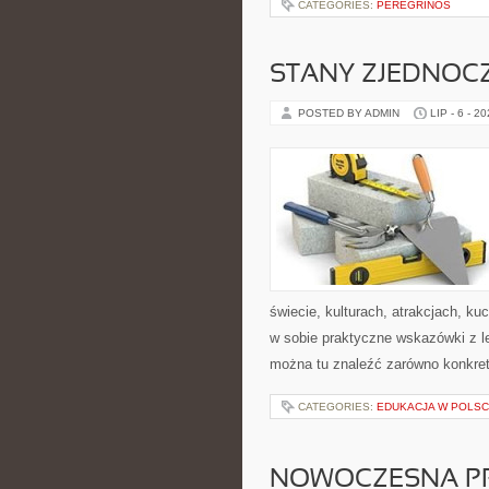
CATEGORIES:
PEREGRINOS
STANY ZJEDNOC
POSTED BY ADMIN
LIP - 6 - 2
świecie, kulturach, atrakcjach, kuc
w sobie praktyczne wskazówki z 
można tu znaleźć zarówno konkre
CATEGORIES:
EDUKACJA W POLS
NOWOCZESNA P