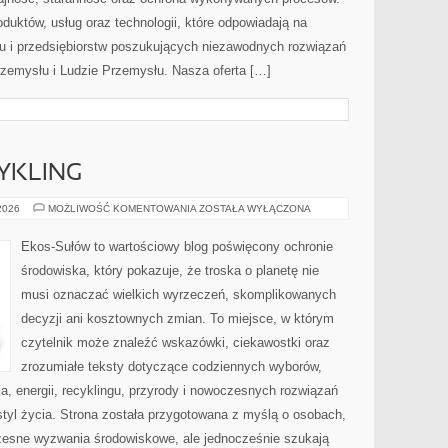
oduktów, usług oraz technologii, które odpowiadają na
u i przedsiębiorstw poszukujących niezawodnych rozwiązań
rzemysłu i Ludzie Przemysłu. Nasza oferta […]
CYKLING
RECYKLING
 2026
MOŻLIWOŚĆ KOMENTOWANIA
ZOSTAŁA WYŁĄCZONA
I
UPCYKLING
Ekos-Sułów to wartościowy blog poświęcony ochronie
środowiska, który pokazuje, że troska o planetę nie
musi oznaczać wielkich wyrzeczeń, skomplikowanych
decyzji ani kosztownych zmian. To miejsce, w którym
czytelnik może znaleźć wskazówki, ciekawostki oraz
zrozumiałe teksty dotyczące codziennych wyborów,
, energii, recyklingu, przyrody i nowoczesnych rozwiązań
tyl życia. Strona została przygotowana z myślą o osobach,
czesne wyzwania środowiskowe, ale jednocześnie szukają