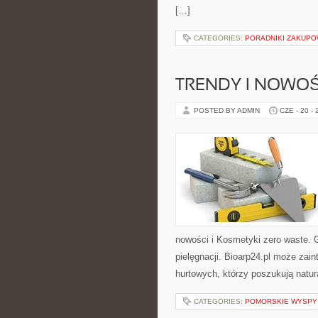
[…]
CATEGORIES:
PORADNIKI ZAKUP
TRENDY I NOWOŚ
POSTED BY ADMIN
CZE - 20 -
nowości i Kosmetyki zero waste. 
pielęgnacji. Bioarp24.pl może zai
hurtowych, którzy poszukują natur
CATEGORIES:
POMORSKIE WYSPY