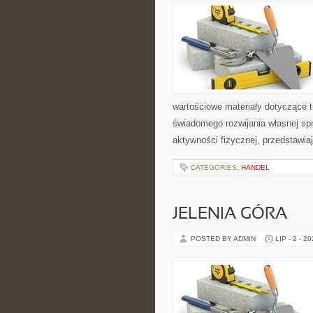
wartościowe materiały dotyczące t
świadomego rozwijania własnej sp
aktywności fizycznej, przedstawia
CATEGORIES:
HANDEL
JELENIA GÓRA
POSTED BY ADMIN
LIP - 2 - 2