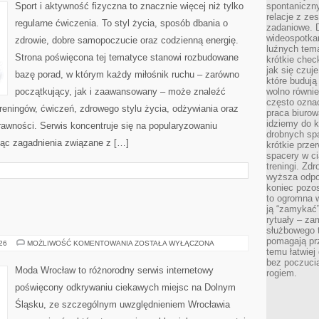
Sport i aktywność fizyczna to znacznie więcej niż tylko
spontaniczny
relacje z ze
regularne ćwiczenia. To styl życia, sposób dbania o
zadaniowe. 
wideospotkani
zdrowie, dobre samopoczucie oraz codzienną energię.
luźnych tem
Strona poświęcona tej tematyce stanowi rozbudowane
krótkie chec
jak się czuj
bazę porad, w którym każdy miłośnik ruchu – zarówno
które budują
początkujący, jak i zaawansowany – może znaleźć
wolno równi
często ozna
reningów, ćwiczeń, zdrowego stylu życia, odżywiania oraz
praca biurow
idziemy do k
rawności. Serwis koncentruje się na popularyzowaniu
drobnych spa
jąc zagadnienia związane z […]
krótkie prze
spacery w ci
treningi. Zd
wyższa odpor
koniec pozo
to ogromna w
ją “zamykać”
rytuały – za
służbowego t
pomagają prz
JELENIA
026
MOŻLIWOŚĆ KOMENTOWANIA
ZOSTAŁA WYŁĄCZONA
GÓRA
temu łatwiej
bez poczucia
Moda Wrocław to różnorodny serwis internetowy
rogiem.
poświęcony odkrywaniu ciekawych miejsc na Dolnym
Śląsku, ze szczególnym uwzględnieniem Wrocławia