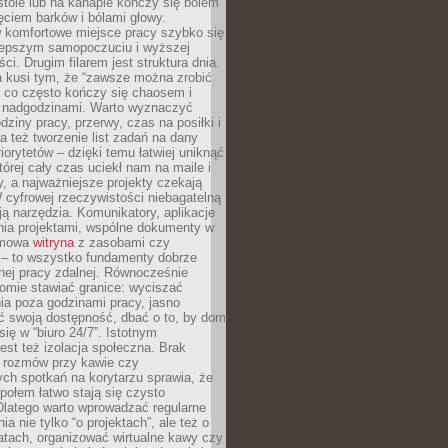
tole lub na kanapie kończy się bólem
ęciem barków i bólami głowy.
w komfortowe miejsce pracy szybko się
lepszym samopoczuciu i wyższej
ci. Drugim filarem jest struktura dnia.
a kusi tym, że “zawsze można zrobić
, co często kończy się chaosem i
 nadgodzinami. Warto wyznaczyć
dziny pracy, przerwy, czas na posiłki i
 też tworzenie list zadań na dany
riorytetów – dzięki temu łatwiej uniknąć
której cały czas uciekł nam na maile i
, a najważniejsze projekty czekają
W cyfrowej rzeczywistości niebagatelną
ją narzędzia. Komunikatory, aplikacje
nia projektami, wspólne dokumenty w
rmowa
witryna
z zasobami czy
 – to wszystko fundamenty dobrze
nej pracy zdalnej. Równocześnie
omie stawiać granice: wyciszać
ia poza godzinami pracy, jasno
 swoją dostępność, dbać o to, by dom
się w “biuro 24/7”. Istotnym
st też izolacja społeczna. Brak
 rozmów przy kawie czy
ch spotkań na korytarzu sprawia, że
społem łatwo stają się czysto
Dlatego warto wprowadzać regularne
a nie tylko “o projektach”, ale też o
atach, organizować wirtualne kawy czy