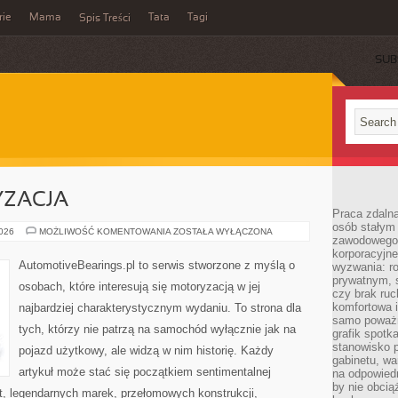
rie
Mama
Tata
Tagi
Spis Treści
SUB
ZACJA
Praca zdalna
osób stałym
POLSKA
2026
MOŻLIWOŚĆ KOMENTOWANIA
ZOSTAŁA WYŁĄCZONA
zawodowego. 
MOTORYZACJA
korporacyjne
AutomotiveBearings.pl to serwis stworzone z myślą o
wyzwania: r
prywatnym, 
osobach, które interesują się motoryzacją w jej
czy brak ru
komfortowa i
najbardziej charakterystycznym wydaniu. To strona dla
samo poważni
tych, którzy nie patrzą na samochód wyłącznie jak na
grafik spotk
stanowisko 
pojazd użytkowy, ale widzą w nim historię. Każdy
gabinetu, wa
artykuł może stać się początkiem sentimentalnej
na odpowiedn
by nie obcią
t, legendarnych marek, przełomowych konstrukcji,