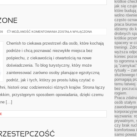
krótkie chec
jak się czuj
które budują
wolno równi
często ozna
ZONE
praca biurow
idziemy do k
STANY
026
MOŻLIWOŚĆ KOMENTOWANIA
ZOSTAŁA WYŁĄCZONA
drobnych spa
ZJEDNOCZONE
krótkie prze
spacery w ci
Cherrish to ciekawa przestrzeń dla osób, które kochają
treningi. Zd
podróże i chcą poznawać niezwykłe miejsca bez
wyższa odpor
koniec pozo
pośpiechu, z ciekawością i otwartością na nowe
to ogromna w
doświadczenia. To blog turystyczny, który może
ją “zamykać”
rytuały – za
zainteresować zarówno osoby planujące egzotyczną
służbowego t
pomagają prz
podróż, jak i tych, którzy po prostu lubią czytać o
temu łatwiej
hni, historii oraz codzienności różnych krajów. Strona łączy
bez poczucia
rogiem.
lekkim, przystępnym sposobem opowiadania, dzięki czemu
Praca zdalna
tne […]
osób stałym
zawodowego. 
korporacyjne
CE
wyzwania: r
prywatnym, 
czy brak ru
komfortowa i
RZESTĘPCZOŚĆ
samo poważni