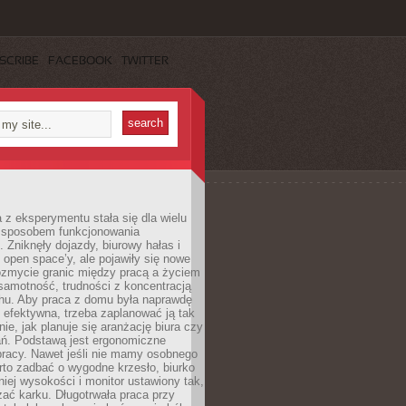
SCRIBE
FACEBOOK
TWITTER
 z eksperymentu stała się dla wielu
 sposobem funkcjonowania
Zniknęły dojazdy, biurowy hałas i
 open space’y, ale pojawiły się nowe
ozmycie granic między pracą a życiem
samotność, trudności z koncentracją
chu. Aby praca z domu była naprawdę
 efektywna, trzeba zaplanować ją tak
e, jak planuje się aranżację biura czy
ań. Podstawą jest ergonomiczne
pracy. Nawet jeśli nie mamy osobnego
rto zadbać o wygodne krzesło, biurko
iej wysokości i monitor ustawiony tak,
żać karku. Długotrwała praca przy