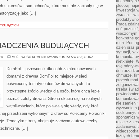
kuchennym s
pleców, napi
 sukcesów i samochodów, które na stałe zapisały się w
Inwestycja 
motoryzację jako […]
zwraca – w 
produktywnoś
Praca zdaln
ĄTKUJĄCYCH
coś później”
wieczornymi
konkretne go
ruch. Pomaga
WIADCZENIA BUDUJĄCYCH
dzień oraz p
sytuacji, w 
komunikatory
HISTORIE
026
MOŻLIWOŚĆ KOMENTOWANIA
ZOSTAŁA WYŁĄCZONA
I
nietknięte. 
DOŚWIADCZENIA
rolę odgrywa
BUDUJĄCYCH
DomPol – przewodnik dla osób zainteresowanych
do zarządza
chmurze, fi
domami z drewna DomPol to miejsce w sieci
procedurami
poświęcony tematyce domów drewnianych. To
zorganizowa
trzeba świad
przystępne źródło wiedzy dla osób, które chcą lepiej
powiadomien
poznać zalety drewna. Strona skupia się na realnych
komunikować
nie zamienił 
wątpliwościach, które pojawiają się wtedy, gdy ktoś
wyzwaniem je
codziennych
nej przestrzeni wykonanym z drewna. Polecamy Poradniki
spontaniczny
je. Tematyka strony obejmuje zarówno atutowe cechy
relacje z ze
zadaniowe. 
techniczne, […]
wideospotkani
luźnych tem