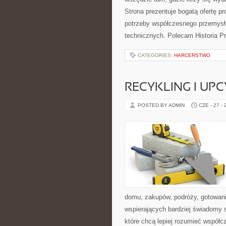
Strona prezentuje bogatą ofertę pr
potrzeby współczesnego przemysł
technicznych. Polecam Historia P
CATEGORIES:
HARCERSTWO
RECYKLING I UP
POSTED BY ADMIN
CZE - 27 -
domu, zakupów, podróży, gotowania
wspierających bardziej świadomy s
które chcą lepiej rozumieć współ