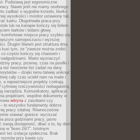
ań. Podstawą jest ergonomiczne
pracy. Nawet jeśli nie mamy osobnego
rto zadbać o wygodne krzesło, biurko
iej wysokości i monitor ustawiony tak,
żać karku. Długotrwała praca przy
tole lub na kanapie kończy się bólem
ęciem barków i bólami głowy.
w komfortowe miejsce pracy szybko się
lepszym samopoczuciu i wyższej
ci. Drugim filarem jest struktura dnia.
a kusi tym, że “zawsze można zrobić
, co często kończy się chaosem i
 nadgodzinami. Warto wyznaczyć
dziny pracy, przerwy, czas na posiłki i
 też tworzenie list zadań na dany
riorytetów – dzięki temu łatwiej uniknąć
której cały czas uciekł nam na maile i
, a najważniejsze projekty czekają
W cyfrowej rzeczywistości niebagatelną
ją narzędzia. Komunikatory, aplikacje
nia projektami, wspólne dokumenty w
rmowa
witryna
z zasobami czy
 – to wszystko fundamenty dobrze
nej pracy zdalnej. Równocześnie
omie stawiać granice: wyciszać
ia poza godzinami pracy, jasno
 swoją dostępność, dbać o to, by dom
się w “biuro 24/7”. Istotnym
st też izolacja społeczna. Brak
 rozmów przy kawie czy