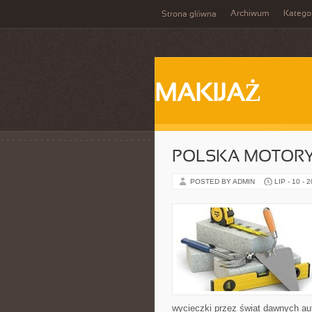
Archiwum
Katego
Strona główna
MAKIJAŻ
POLSKA MOTORY
POSTED BY ADMIN
LIP - 10 - 
wycieczki przez świat dawnych au