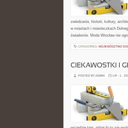
zwiedzania, historii, kultury, arch
w miastach i miasteczkach Dolnego
świadomie. Moda Wrocław nie ogra
CATEGORIES:
WOJEWÓDZTWO DO
CIEKAWOSTKI I 
POSTED BY ADMIN
LIP - 1 - 2
wszędzie tam, gdzie liczy się wy