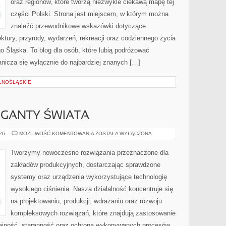
oraz regionów, które tworzą niezwykle ciekawą mapę tej
części Polski. Strona jest miejscem, w którym można
znaleźć przewodnikowe wskazówki dotyczące
itektury, przyrody, wydarzeń, rekreacji oraz codziennego życia
 Śląska. To blog dla osób, które lubią podróżować
nicza się wyłącznie do najbardziej znanych […]
LNOŚLĄSKIE
GIGANTY ŚWIATA
CIEKAWOSTKI
026
MOŻLIWOŚĆ KOMENTOWANIA
ZOSTAŁA WYŁĄCZONA
I
GIGANTY
ŚWIATA
Tworzymy nowoczesne rozwiązania przeznaczone dla
zakładów produkcyjnych, dostarczając sprawdzone
systemy oraz urządzenia wykorzystujące technologię
wysokiego ciśnienia. Nasza działalność koncentruje się
na projektowaniu, produkcji, wdrażaniu oraz rozwoju
kompleksowych rozwiązań, które znajdują zastosowanie
dajność, staranność oraz ochrona wykonywanych procesów.