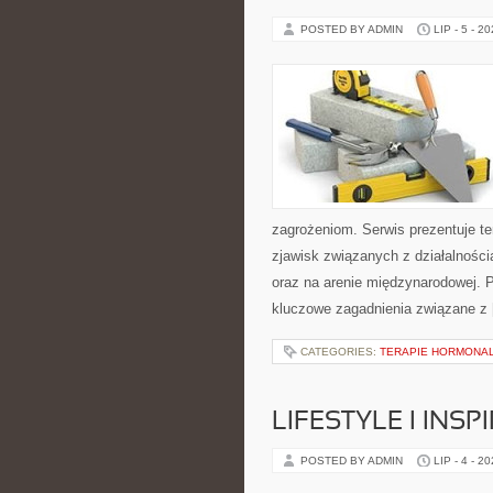
POSTED BY ADMIN
LIP - 5 - 2
zagrożeniom. Serwis prezentuje t
zjawisk związanych z działalnośc
oraz na arenie międzynarodowej. P
kluczowe zagadnienia związane z
CATEGORIES:
TERAPIE HORMONAL
LIFESTYLE I INSP
POSTED BY ADMIN
LIP - 4 - 2