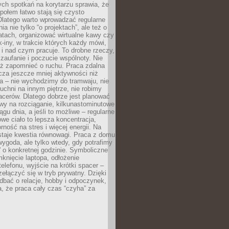
ch spotkań na korytarzu sprawia, że
społem łatwo stają się czysto
Dlatego warto wprowadzać regularne
a nie tylko “o projektach”, ale też o
atach, organizować wirtualne kawy czy
k-iny, w trakcie których każdy mówi,
e i nad czym pracuje. To drobne rzeczy,
 zaufanie i poczucie wspólnoty. Nie
eż zapomnieć o ruchu. Praca zdalna
cza jeszcze mniej aktywności niż
a – nie wychodzimy do tramwaju, nie
uchni na innym piętrze, nie robimy
cerów. Dlatego dobrze jest planować
rwy na rozciąganie, kilkunastominutowe
ągu dnia, a jeśli to możliwe – regularne
rowe ciało to lepsza koncentracja,
ność na stres i więcej energii. Na
staje kwestia równowagi. Praca z domu
ygoda, ale tylko wtedy, gdy potrafimy
 o konkretnej godzinie. Symboliczne
mknięcie laptopa, odłożenie
elefonu, wyjście na krótki spacer –
ełączyć się w tryb prywatny. Dzięki
 dbać o relacje, hobby i odpoczynek,
, że praca cały czas “czyha” za