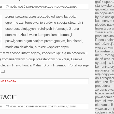
grafik spotk
stanowisko 
NOWOCZESNA
026
MOŻLIWOŚĆ KOMENTOWANIA
ZOSTAŁA WYŁĄCZONA
gabinetu, wa
PRZESTĘPCZOŚĆ
na odpowiedn
Zorganizowana przestępczość od wielu lat budzi
by nie obcią
kuchennym s
ogromne zainteresowanie zarówno specjalistów, jak i
pleców, napi
Inwestycja 
osób poszukujących rzetelnych informacji. Strona
zwraca – w 
stanowi rozbudowane kompendium informacji
produktywnoś
Praca zdaln
poświęcone organizacjom przestępczym, ich historii,
coś później”
modelom działania, a także współczesnym
wieczornymi
konkretne go
emat w sposób informacyjny, koncentrując się na omówieniu
ruch. Pomaga
dzień oraz p
ią zorganizowanych grup przestępczych w kraju, Europie
sytuacji, w 
olecam Prawo kontra Mafia i Broń i Przemoc. Portal opisuje
komunikatory
nietknięte. 
 […]
rolę odgrywa
do zarządza
NE A SKÓRA
chmurze, fi
procedurami
zorganizowa
trzeba świad
IRACJE
powiadomien
komunikować
nie zamienił 
LIFESTYLE
026
MOŻLIWOŚĆ KOMENTOWANIA
ZOSTAŁA WYŁĄCZONA
wyzwaniem je
I
INSPIRACJE
codziennych