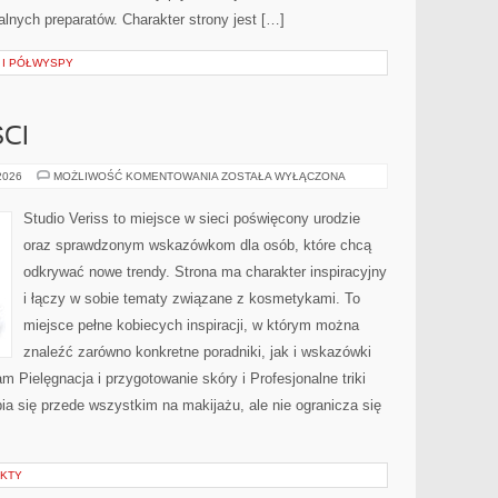
alnych preparatów. Charakter strony jest […]
 I PÓŁWYSPY
CI
TRENDY
 2026
MOŻLIWOŚĆ KOMENTOWANIA
ZOSTAŁA WYŁĄCZONA
I
NOWOŚCI
Studio Veriss to miejsce w sieci poświęcony urodzie
oraz sprawdzonym wskazówkom dla osób, które chcą
odkrywać nowe trendy. Strona ma charakter inspiracyjny
i łączy w sobie tematy związane z kosmetykami. To
miejsce pełne kobiecych inspiracji, w którym można
znaleźć zarówno konkretne poradniki, jak i wskazówki
am Pielęgnacja i przygotowanie skóry i Profesjonalne triki
a się przede wszystkim na makijażu, ale nie ogranicza się
EKTY