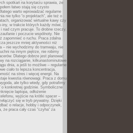
ch spotkań na korytarzu sprawia, że
społem łatwo stają się czysto
Dlatego warto wprowadzać regularne
a nie tylko “o projektach”, ale też o
atach, organizować wirtualne kawy czy
k-iny, w trakcie których każdy mówi,
e i nad czym pracuje. To drobne rzeczy,
 zaufanie i poczucie wspólnoty. Nie
eż zapomnieć o ruchu. Praca zdalna
cza jeszcze mniej aktywności niż
a – nie wychodzimy do tramwaju, nie
uchni na innym piętrze, nie robimy
cerów. Dlatego dobrze jest planować
rwy na rozciąganie, kilkunastominutowe
ągu dnia, a jeśli to możliwe – regularne
rowe ciało to lepsza koncentracja,
ność na stres i więcej energii. Na
staje kwestia równowagi. Praca z domu
ygoda, ale tylko wtedy, gdy potrafimy
 o konkretnej godzinie. Symboliczne
mknięcie laptopa, odłożenie
elefonu, wyjście na krótki spacer –
ełączyć się w tryb prywatny. Dzięki
 dbać o relacje, hobby i odpoczynek,
, że praca cały czas “czyha” za