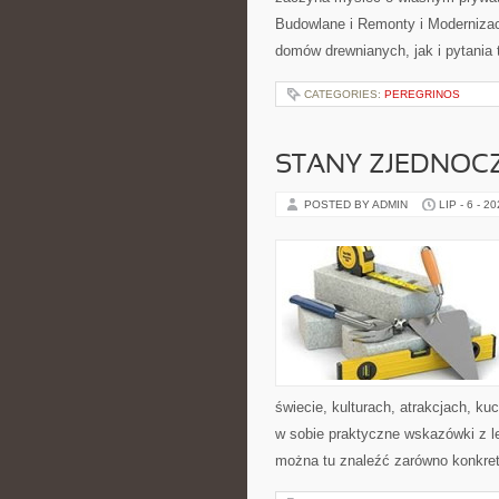
Budowlane i Remonty i Modernizac
domów drewnianych, jak i pytania 
CATEGORIES:
PEREGRINOS
STANY ZJEDNOC
POSTED BY ADMIN
LIP - 6 - 2
świecie, kulturach, atrakcjach, kuc
w sobie praktyczne wskazówki z 
można tu znaleźć zarówno konkre