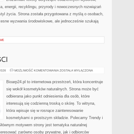
, energii, recyklingu, przyrody i nowoczesnych rozwiązań
tyl życia. Strona została przygotowana z myślą o osobach,
czesne wyzwania środowiskowe, ale jednocześnie szukają
OWE
CI
TRENDY
 2026
MOŻLIWOŚĆ KOMENTOWANIA
ZOSTAŁA WYŁĄCZONA
I
NOWOŚCI
Bioarp24.pl to internetowa przestrzeń, która koncentruje
się wokół kosmetyków naturalnych. Strona może być
odbierana jako punkt odniesienia dla osób, które
interesują się codzienną troską o skórę. To witryna,
która wpisuje się w rosnące zainteresowanie
kosmetykami o prostszym składzie. Polecamy Trendy i
Głównym motywem strony jest tematyka naturalnej
nteresować zarówno osoby prywatne, jak i odbiorców