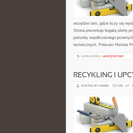
wszędzie tam, gdzie liczy się wy
Strona prezentuje bogatą ofertę pr
potrzeby współczesnego przemysł
technicznych. Polecam Historia P
CATEGORIES:
HARCERSTWO
RECYKLING I UP
POSTED BY ADMIN
CZE - 27 -