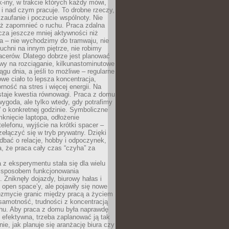
k-iny, w trakcie których każdy mówi,
e i nad czym pracuje. To drobne rzeczy,
 zaufanie i poczucie wspólnoty. Nie
eż zapomnieć o ruchu. Praca zdalna
cza jeszcze mniej aktywności niż
a – nie wychodzimy do tramwaju, nie
uchni na innym piętrze, nie robimy
cerów. Dlatego dobrze jest planować
rwy na rozciąganie, kilkunastominutowe
ągu dnia, a jeśli to możliwe – regularne
rowe ciało to lepsza koncentracja,
ność na stres i więcej energii. Na
staje kwestia równowagi. Praca z domu
ygoda, ale tylko wtedy, gdy potrafimy
 o konkretnej godzinie. Symboliczne
mknięcie laptopa, odłożenie
elefonu, wyjście na krótki spacer –
ełączyć się w tryb prywatny. Dzięki
 dbać o relacje, hobby i odpoczynek,
, że praca cały czas “czyha” za
 z eksperymentu stała się dla wielu
 sposobem funkcjonowania
Zniknęły dojazdy, biurowy hałas i
 open space’y, ale pojawiły się nowe
ozmycie granic między pracą a życiem
samotność, trudności z koncentracją
chu. Aby praca z domu była naprawdę
 efektywna, trzeba zaplanować ją tak
e, jak planuje się aranżację biura czy