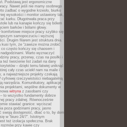
ań. Podstawą jest ergonomiczne
pracy. Nawet jeśli nie mamy osobnego
rto zadbać o wygodne krzesło, biurko
iej wysokości i monitor ustawiony tak,
żać karku. Długotrwała praca przy
tole lub na kanapie kończy się bólem
ęciem barków i bólami głowy.
w komfortowe miejsce pracy szybko się
lepszym samopoczuciu i wyższej
ci. Drugim filarem jest struktura dnia.
a kusi tym, że “zawsze można zrobić
, co często kończy się chaosem i
 nadgodzinami. Warto wyznaczyć
dziny pracy, przerwy, czas na posiłki i
 też tworzenie list zadań na dany
riorytetów – dzięki temu łatwiej uniknąć
której cały czas uciekł nam na maile i
, a najważniejsze projekty czekają
W cyfrowej rzeczywistości niebagatelną
ją narzędzia. Komunikatory, aplikacje
nia projektami, wspólne dokumenty w
rmowa
witryna
z zasobami czy
 – to wszystko fundamenty dobrze
nej pracy zdalnej. Równocześnie
omie stawiać granice: wyciszać
ia poza godzinami pracy, jasno
 swoją dostępność, dbać o to, by dom
się w “biuro 24/7”. Istotnym
st też izolacja społeczna. Brak
 rozmów przy kawie czy