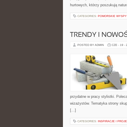
hurtowych, którzy poszukują natur
CATEGORIES:
POMORSKIE WYSPY
TRENDY I NOWOŚ
POSTED BY ADMIN
CZE - 19 -
przydatne w pracy stylistki. Polec
wizażystów. Tematyka strony skupi
[…]
CATEGORIES:
INSPIRACJE I PROJ