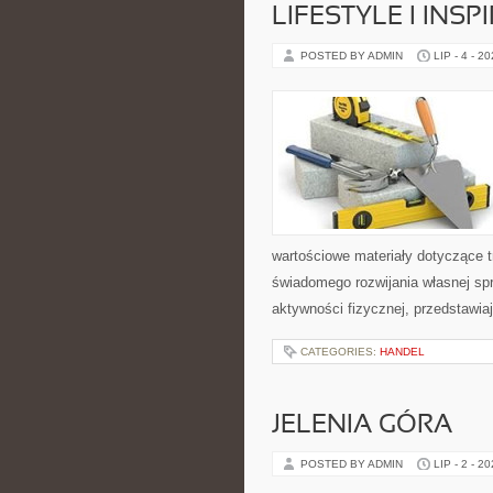
LIFESTYLE I INSP
POSTED BY ADMIN
LIP - 4 - 2
wartościowe materiały dotyczące t
świadomego rozwijania własnej sp
aktywności fizycznej, przedstawia
CATEGORIES:
HANDEL
JELENIA GÓRA
POSTED BY ADMIN
LIP - 2 - 2