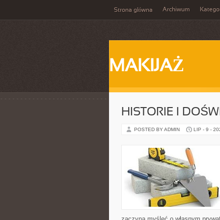
Archiwum
Katego
Strona główna
MAKIJAŻ
HISTORIE I DOŚ
POSTED BY ADMIN
LIP - 9 - 2
zaczyna myśleć o własnym prywat