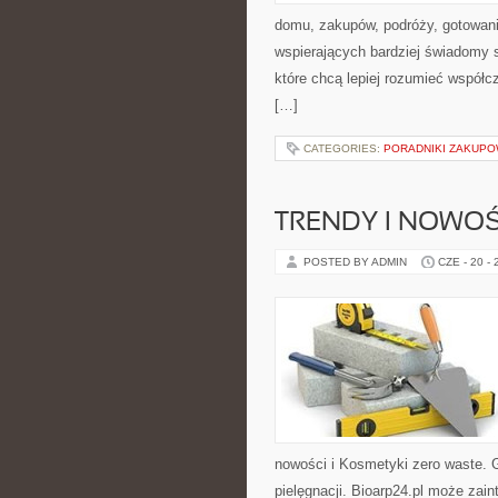
domu, zakupów, podróży, gotowania
wspierających bardziej świadomy s
które chcą lepiej rozumieć współ
[…]
CATEGORIES:
PORADNIKI ZAKUP
TRENDY I NOWOŚ
POSTED BY ADMIN
CZE - 20 -
nowości i Kosmetyki zero waste. 
pielęgnacji. Bioarp24.pl może zai