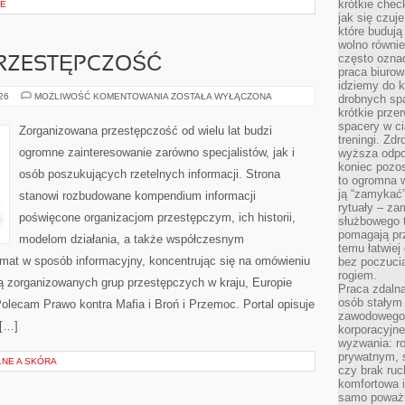
krótkie chec
CE
jak się czuj
które budują
wolno równi
często ozna
RZESTĘPCZOŚĆ
praca biurow
idziemy do k
NOWOCZESNA
026
MOŻLIWOŚĆ KOMENTOWANIA
ZOSTAŁA WYŁĄCZONA
drobnych spa
PRZESTĘPCZOŚĆ
krótkie prze
spacery w ci
Zorganizowana przestępczość od wielu lat budzi
treningi. Zd
ogromne zainteresowanie zarówno specjalistów, jak i
wyższa odpor
koniec pozo
osób poszukujących rzetelnych informacji. Strona
to ogromna w
ją “zamykać”
stanowi rozbudowane kompendium informacji
rytuały – za
poświęcone organizacjom przestępczym, ich historii,
służbowego t
pomagają prz
modelom działania, a także współczesnym
temu łatwiej
emat w sposób informacyjny, koncentrując się na omówieniu
bez poczucia
rogiem.
ią zorganizowanych grup przestępczych w kraju, Europie
Praca zdalna
osób stałym
olecam Prawo kontra Mafia i Broń i Przemoc. Portal opisuje
zawodowego. 
 […]
korporacyjne
wyzwania: r
prywatnym, 
NE A SKÓRA
czy brak ru
komfortowa i
samo poważni