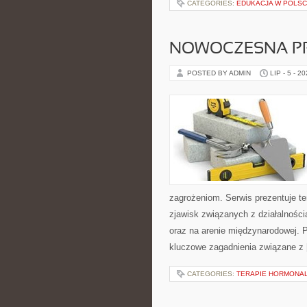
CATEGORIES:
EDUKACJA W POLS
NOWOCZESNA P
POSTED BY ADMIN
LIP - 5 - 2
zagrożeniom. Serwis prezentuje t
zjawisk związanych z działalnośc
oraz na arenie międzynarodowej. P
kluczowe zagadnienia związane z
CATEGORIES:
TERAPIE HORMONAL