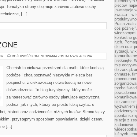
kuchennym s
pleców, napi
je. Tematyka strony obejmuje zarówno atutowe cechy
Inwestycja 
techniczne, […]
zwraca – w 
produktywnoś
Praca zdaln
coś później”
wieczornymi
konkretne go
ruch. Pomaga
ZONE
dzień oraz p
sytuacji, w 
komunikatory
STANY
026
MOŻLIWOŚĆ KOMENTOWANIA
ZOSTAŁA WYŁĄCZONA
ZJEDNOCZONE
nietknięte. 
rolę odgrywa
Cherrish to ciekawa przestrzeń dla osób, które kochają
do zarządza
chmurze, fi
podróże i chcą poznawać niezwykłe miejsca bez
procedurami
pośpiechu, z ciekawością i otwartością na nowe
zorganizowa
trzeba świad
doświadczenia. To blog turystyczny, który może
powiadomien
zainteresować zarówno osoby planujące egzotyczną
komunikować
nie zamienił 
podróż, jak i tych, którzy po prostu lubią czytać o
wyzwaniem je
codziennych
hni, historii oraz codzienności różnych krajów. Strona łączy
spontaniczny
lekkim, przystępnym sposobem opowiadania, dzięki czemu
relacje z ze
zadaniowe. 
tne […]
wideospotkani
luźnych tem