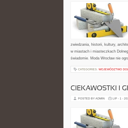
zwiedzania, historii, kultury, arch
w miastach i miasteczkach Dolnego
świadomie. Moda Wrocław nie ogra
CATEGORIES:
WOJEWÓDZTWO DO
CIEKAWOSTKI I 
POSTED BY ADMIN
LIP - 1 - 2