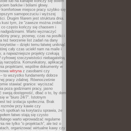
tole lub na kanapie kończy się bólem
ęciem barków i bólami głowy.
w komfortowe miejsce pracy szybko się
lepszym samopoczuciu i wyższej
ci. Drugim filarem jest struktura dnia.
a kusi tym, że “zawsze można zrobić
, co często kończy się chaosem i
 nadgodzinami. Warto wyznaczyć
dziny pracy, przerwy, czas na posiłki i
 też tworzenie list zadań na dany
riorytetów – dzięki temu łatwiej uniknąć
której cały czas uciekł nam na maile i
, a najważniejsze projekty czekają
W cyfrowej rzeczywistości niebagatelną
ją narzędzia. Komunikatory, aplikacje
nia projektami, wspólne dokumenty w
rmowa
witryna
z zasobami czy
 – to wszystko fundamenty dobrze
nej pracy zdalnej. Równocześnie
omie stawiać granice: wyciszać
ia poza godzinami pracy, jasno
 swoją dostępność, dbać o to, by dom
się w “biuro 24/7”. Istotnym
st też izolacja społeczna. Brak
 rozmów przy kawie czy
ch spotkań na korytarzu sprawia, że
społem łatwo stają się czysto
Dlatego warto wprowadzać regularne
a nie tylko “o projektach”, ale też o
atach, organizować wirtualne kawy czy