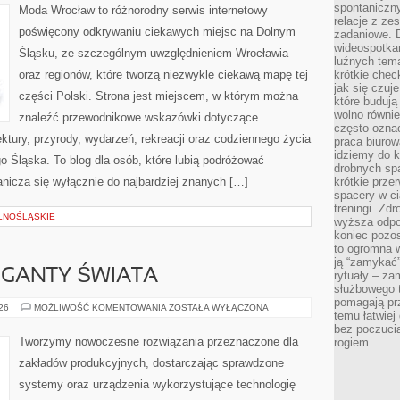
spontaniczny
Moda Wrocław to różnorodny serwis internetowy
relacje z ze
poświęcony odkrywaniu ciekawych miejsc na Dolnym
zadaniowe. 
wideospotkani
Śląsku, ze szczególnym uwzględnieniem Wrocławia
luźnych tem
oraz regionów, które tworzą niezwykle ciekawą mapę tej
krótkie chec
jak się czuj
części Polski. Strona jest miejscem, w którym można
które budują
wolno równi
znaleźć przewodnikowe wskazówki dotyczące
często ozna
itektury, przyrody, wydarzeń, rekreacji oraz codziennego życia
praca biurow
idziemy do k
 Śląska. To blog dla osób, które lubią podróżować
drobnych spa
nicza się wyłącznie do najbardziej znanych […]
krótkie prze
spacery w ci
treningi. Zd
LNOŚLĄSKIE
wyższa odpor
koniec pozo
to ogromna w
ją “zamykać”
GIGANTY ŚWIATA
rytuały – za
służbowego t
pomagają prz
CIEKAWOSTKI
026
MOŻLIWOŚĆ KOMENTOWANIA
ZOSTAŁA WYŁĄCZONA
temu łatwiej
I
GIGANTY
bez poczucia
ŚWIATA
Tworzymy nowoczesne rozwiązania przeznaczone dla
rogiem.
zakładów produkcyjnych, dostarczając sprawdzone
systemy oraz urządzenia wykorzystujące technologię