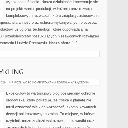
wysokiego ciśnienia. Nasza działalność koncentruje się
na projektowaniu, produkcji, wdrażaniu oraz rozwoju
kompleksowych rozwiązań, które znajdują zastosowanie
dajność, staranność oraz ochrona wykonywanych procesów.
oduktów, usług oraz technologii, które odpowiadają na
u i przedsiębiorstw poszukujących niezawodnych rozwiązań
rzemysłu i Ludzie Przemysłu. Nasza oferta […]
CYKLING
RECYKLING
 2026
MOŻLIWOŚĆ KOMENTOWANIA
ZOSTAŁA WYŁĄCZONA
I
UPCYKLING
Ekos-Sułów to wartościowy blog poświęcony ochronie
środowiska, który pokazuje, że troska o planetę nie
musi oznaczać wielkich wyrzeczeń, skomplikowanych
decyzji ani kosztownych zmian. To miejsce, w którym
czytelnik może znaleźć wskazówki, ciekawostki oraz
zrozumiałe teksty dotyczące codziennych wyborów,