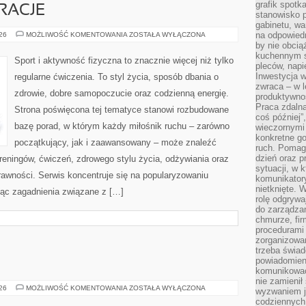
grafik spotk
IRACJE
stanowisko 
gabinetu, wa
LIFESTYLE
na odpowiedn
026
MOŻLIWOŚĆ KOMENTOWANIA
ZOSTAŁA WYŁĄCZONA
I
by nie obcią
INSPIRACJE
kuchennym s
Sport i aktywność fizyczna to znacznie więcej niż tylko
pleców, napi
Inwestycja 
regularne ćwiczenia. To styl życia, sposób dbania o
zwraca – w 
zdrowie, dobre samopoczucie oraz codzienną energię.
produktywnoś
Praca zdaln
Strona poświęcona tej tematyce stanowi rozbudowane
coś później”
bazę porad, w którym każdy miłośnik ruchu – zarówno
wieczornymi
konkretne go
początkujący, jak i zaawansowany – może znaleźć
ruch. Pomaga
dzień oraz p
reningów, ćwiczeń, zdrowego stylu życia, odżywiania oraz
sytuacji, w 
rawności. Serwis koncentruje się na popularyzowaniu
komunikatory
nietknięte. 
jąc zagadnienia związane z […]
rolę odgrywa
do zarządza
chmurze, fi
procedurami
zorganizowa
trzeba świad
powiadomien
komunikować
nie zamienił 
JELENIA
026
MOŻLIWOŚĆ KOMENTOWANIA
ZOSTAŁA WYŁĄCZONA
wyzwaniem je
GÓRA
codziennych