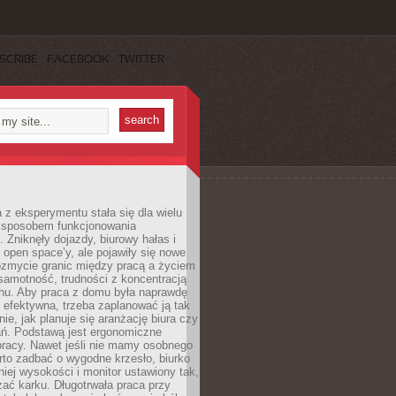
SCRIBE
FACEBOOK
TWITTER
 z eksperymentu stała się dla wielu
 sposobem funkcjonowania
Zniknęły dojazdy, biurowy hałas i
 open space’y, ale pojawiły się nowe
ozmycie granic między pracą a życiem
samotność, trudności z koncentracją
chu. Aby praca z domu była naprawdę
 efektywna, trzeba zaplanować ją tak
e, jak planuje się aranżację biura czy
ań. Podstawą jest ergonomiczne
pracy. Nawet jeśli nie mamy osobnego
rto zadbać o wygodne krzesło, biurko
iej wysokości i monitor ustawiony tak,
żać karku. Długotrwała praca przy