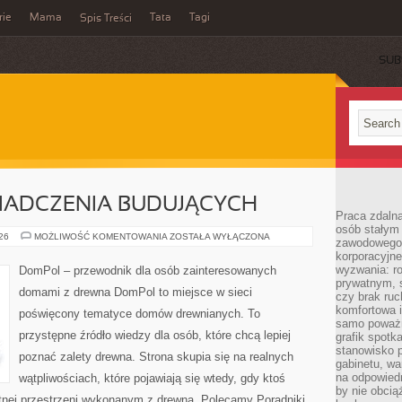
rie
Mama
Tata
Tagi
Spis Treści
SUB
WIADCZENIA BUDUJĄCYCH
Praca zdalna
osób stałym
HISTORIE
026
MOŻLIWOŚĆ KOMENTOWANIA
ZOSTAŁA WYŁĄCZONA
zawodowego. 
I
korporacyjne
DOŚWIADCZENIA
BUDUJĄCYCH
wyzwania: r
DomPol – przewodnik dla osób zainteresowanych
prywatnym, 
domami z drewna DomPol to miejsce w sieci
czy brak ru
komfortowa i
poświęcony tematyce domów drewnianych. To
samo poważni
przystępne źródło wiedzy dla osób, które chcą lepiej
grafik spotk
stanowisko 
poznać zalety drewna. Strona skupia się na realnych
gabinetu, wa
na odpowiedn
wątpliwościach, które pojawiają się wtedy, gdy ktoś
by nie obcią
nej przestrzeni wykonanym z drewna. Polecamy Poradniki