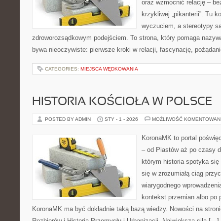
oraz wzmocnić relację – bez
krzykliwej „pikanterii”. Tu k
wyczuciem, a stereotypy s
zdroworozsądkowym podejściem. To strona, który pomaga nazywa
bywa nieoczywiste: pierwsze kroki w relacji, fascynację, pożądanie
CATEGORIES:
MIEJSCA WĘDKOWANIA
HISTORIA KOŚCIOŁA W POLSCE
POSTED BY ADMIN
STY - 1 - 2026
MOŻLIWOŚĆ KOMENTOWAN
KoronaMK to portal poświęc
– od Piastów aż po czasy dz
którym historia spotyka się 
się w zrozumiałą ciąg przy
wiarygodnego wprowadzenia
kontekst przemian albo po 
KoronaMK ma być dokładnie taką bazą wiedzy. Nowości na stroni
Rozbiorów i Historia Przemysłu i Urbanizacji. Największą siłą […]