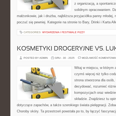
z organizacją, a spontanicz
solidnym opracowaniem. Dz
małżonkowie, jak i drużba, najbliższa przyjaciółka panny młodej,
poczuć się pewniej. Kategorie na stronie to Bary, Drinki i Karta Alk
CATEGORIES:
WYDARZENIA I FESTIWALE PIZZY
KOSMETYKI DROGERYJNE VS. L
POSTED BY ADMIN
GRU - 30 - 2025
MOŻLIWOŚĆ KOMENTOWA
Witaj w miejscu, w którym a
czymś więcej niż tylko co
strona stworzona dla osób,
decydować, rozumieć różni
kompozycjach oraz wiedzieć
składzie. Znajdziesz tu opi
dotyczące zapachów, a także szerokiego świata pielęgnacji. Zobac
Choroby skóry. Ta przestrzeń powstała po to, by łączyć fascynacj