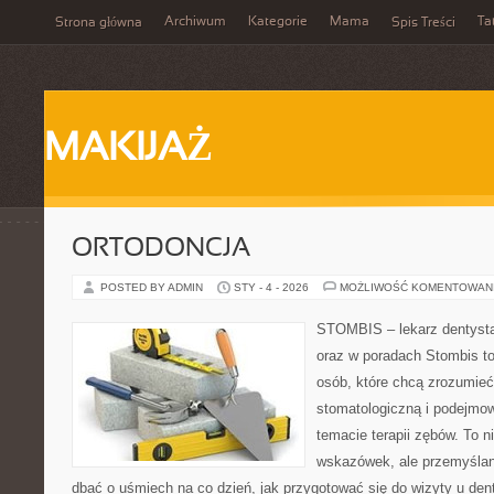
Archiwum
Kategorie
Mama
Ta
Strona główna
Spis Treści
MAKIJAŻ
ORTODONCJA
POSTED BY ADMIN
STY - 4 - 2026
MOŻLIWOŚĆ KOMENTOWAN
STOMBIS – lekarz dentysta
oraz w poradach Stombis to
osób, które chcą zrozumieć 
stomatologiczną i podejmo
temacie terapii zębów. To ni
wskazówek, ale przemyślan
dbać o uśmiech na co dzień, jak przygotować się do wizyty u dent