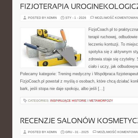
FIZJOTERAPIA UROGINEKOLOGI
POSTED BY ADMIN
STY - 1 - 2026
MOŻLIWOŚĆ KOMENTOWAN
FizjoCoach.pl to praktyczn
terapii ruchowej, odbudowi
leczeniu kontuzji. To miejs
spotyka się z aktywnym sty
zdrowia staje się czytelny
ciało i uczy, jak odbudow
Polecamy kategorie: Trening medyczny i Współpraca fizjoterapeut
FizjoCoach.pl powstał z myślą o osobach, które chcą działać konk
bark, jeśli stopa nie daje spokoju, albo jeśli […]
CATEGORIES:
INSPIRUJĄCE HISTORIE I METAMORFOZY
RECENZJE SALONÓW KOSMETY
POSTED BY ADMIN
GRU - 31 - 2025
MOŻLIWOŚĆ KOMENTOWA