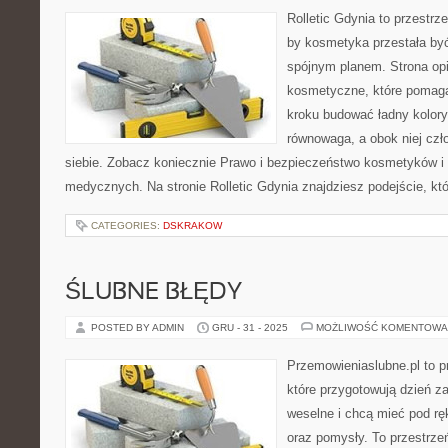
Rolletic Gdynia to przestrz
by kosmetyka przestała być
spójnym planem. Strona opi
kosmetyczne, które pomagaj
kroku budować ładny koloryt
równowaga, a obok niej czł
siebie. Zobacz koniecznie Prawo i bezpieczeństwo kosmetyków i
medycznych. Na stronie Rolletic Gdynia znajdziesz podejście, kt
CATEGORIES:
DSKRAKOW
ŚLUBNE BŁĘDY
POSTED BY ADMIN
GRU - 31 - 2025
MOŻLIWOŚĆ KOMENTOWA
Przemowieniaslubne.pl to p
które przygotowują dzień za
weselne i chcą mieć pod rę
oraz pomysły. To przestrzeń