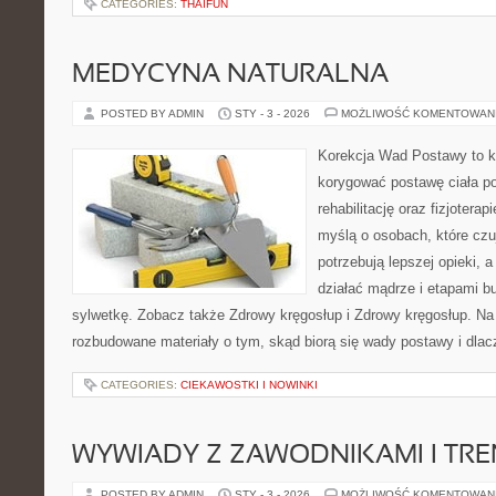
CATEGORIES:
THAIFUN
MEDYCYNA NATURALNA
POSTED BY ADMIN
STY - 3 - 2026
MOŻLIWOŚĆ KOMENTOWAN
Korekcja Wad Postawy to ko
korygować postawę ciała po
rehabilitację oraz fizjotera
myślą o osobach, które czuj
potrzebują lepszej opieki, a
działać mądrze i etapami b
sylwetkę. Zobacz także Zdrowy kręgosłup i Zdrowy kręgosłup. Na 
rozbudowane materiały o tym, skąd biorą się wady postawy i dlac
CATEGORIES:
CIEKAWOSTKI I NOWINKI
WYWIADY Z ZAWODNIKAMI I TR
POSTED BY ADMIN
STY - 3 - 2026
MOŻLIWOŚĆ KOMENTOWAN