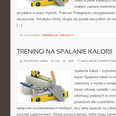
miejsce pełne kobiecych in
znaleźć zarówno konkretne 
przydatne w pracy stylistki. Polecam Pielęgnacja i przygotowanie s
wizażystów. Tematyka strony skupia się przede wszystkim na maki
[…]
CATEGORIES:
INSPIRACJE I PROJEKTY
TRENINGI NA SPALANIE KALORII
POSTED BY ADMIN
CZE - 18 - 2026
MOŻLIWOŚĆ KOMENTOWA
Spalarnia kalorii – rozbudo
kalorii Spalarnia kalorii to 
stworzony z myślą o osoba
temat zdrowej sylwetki i s
informacji podanych w zroz
przestrzeń dla czytelników,
wyłącznie na internetowych skrótach, lecz wolą spojrzeć na zdrow
pryzmat suplementacji. Strona porusza tematy, które mogą zain