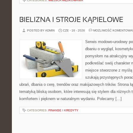
CATEGORIES:
MIEJSCA WĘDKOWANIA
BIELIZNA I STROJE KĄPIELOWE
POSTED BY ADMIN
CZE - 16 - 2026
MOŻLIWOŚĆ KOMENTOWA
Serwis modowo-urodowy poś
dbaniu o wygląd, kosmetyk
pomysłom na atrakcyjny wyg
podkreślać swój charakter n
miejsce stworzone z myślą 
szukają przystępnych pora
ubrań, dbania o cerę, trendów oraz makijażowych trików. Strona 
tematyką bliską osobom, które interesują się stylem dla różnych 
komfortem i pięknem w naturalnym wydaniu. Polecamy […]
CATEGORIES:
FINANSE I KREDYTY