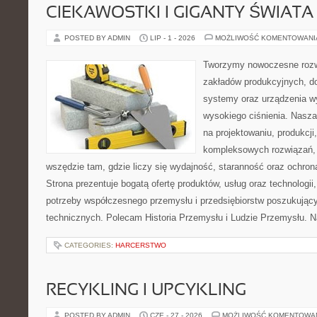
CIEKAWOSTKI I GIGANTY ŚWIATA
POSTED BY ADMIN
LIP - 1 - 2026
MOŻLIWOŚĆ KOMENTOWAN
Tworzymy nowoczesne rozw
zakładów produkcyjnych, d
systemy oraz urządzenia w
wysokiego ciśnienia. Nasza 
na projektowaniu, produkcji
kompleksowych rozwiązań, 
wszędzie tam, gdzie liczy się wydajność, staranność oraz ochr
Strona prezentuje bogatą ofertę produktów, usług oraz technologii
potrzeby współczesnego przemysłu i przedsiębiorstw poszukują
technicznych. Polecam Historia Przemysłu i Ludzie Przemysłu. N
CATEGORIES:
HARCERSTWO
RECYKLING I UPCYKLING
POSTED BY ADMIN
CZE - 27 - 2026
MOŻLIWOŚĆ KOMENTOWA