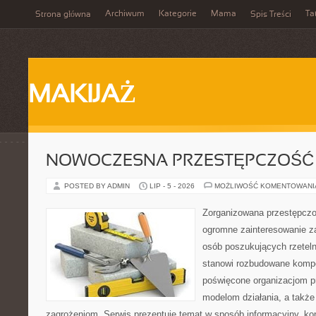
Archiwum
Kategorie
Mama
Ta
Strona główna
Spis Treści
MAKIJAŻ
NOWOCZESNA PRZESTĘPCZOŚĆ
POSTED BY ADMIN
LIP - 5 - 2026
MOŻLIWOŚĆ KOMENTOWAN
Zorganizowana przestępczoś
ogromne zainteresowanie za
osób poszukujących rzeteln
stanowi rozbudowane kompe
poświęcone organizacjom pr
modelom działania, a takż
zagrożeniom. Serwis prezentuje temat w sposób informacyjny, ko