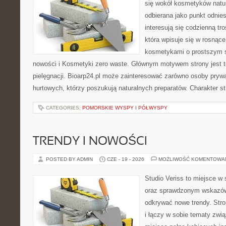
się wokół kosmetyków natu
odbierana jako punkt odnies
interesują się codzienną tro
która wpisuje się w rosnąc
kosmetykami o prostszym s
nowości i Kosmetyki zero waste. Głównym motywem strony jest t
pielęgnacji. Bioarp24.pl może zainteresować zarówno osoby prywa
hurtowych, którzy poszukują naturalnych preparatów. Charakter st
CATEGORIES:
POMORSKIE WYSPY I PÓŁWYSPY
TRENDY I NOWOŚCI
POSTED BY ADMIN
CZE - 19 - 2026
MOŻLIWOŚĆ KOMENTOWA
Studio Veriss to miejsce w 
oraz sprawdzonym wskazów
odkrywać nowe trendy. Stro
i łączy w sobie tematy zwi