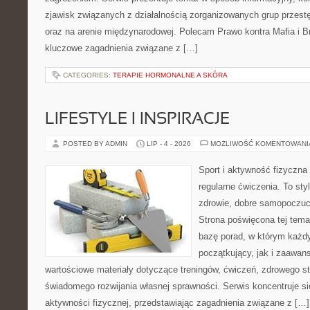
zjawisk związanych z działalnością zorganizowanych grup przest
oraz na arenie międzynarodowej. Polecam Prawo kontra Mafia i Br
kluczowe zagadnienia związane z […]
CATEGORIES:
TERAPIE HORMONALNE A SKÓRA
LIFESTYLE I INSPIRACJE
POSTED BY ADMIN
LIP - 4 - 2026
MOŻLIWOŚĆ KOMENTOWAN
Sport i aktywność fizyczna 
regularne ćwiczenia. To sty
zdrowie, dobre samopoczuci
Strona poświęcona tej tem
bazę porad, w którym każdy
początkujący, jak i zaawa
wartościowe materiały dotyczące treningów, ćwiczeń, zdrowego st
świadomego rozwijania własnej sprawności. Serwis koncentruje s
aktywności fizycznej, przedstawiając zagadnienia związane z […]