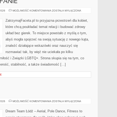
FANIE
ZAZDROŚĆ
 2026
MOŻLIWOŚĆ KOMENTOWANIA
ZOSTAŁA WYŁĄCZONA
I
ZAUFANIE
ZatrzymajFaceta.pl to przyjazna przestrzeń dla kobiet,
które chcą poukładać temat relacji i budować zdrowy
układ bez gierek. To miejsce powstało z myślą o tym,
abyś mogła spojrzeć na swoją sytuację z nowego kąta,
znaleźć działające wskazówki oraz nauczyć się
rozmawiać tak, by więź nie uciekała po kilku
miłość i Związki LGBTQ+. Strona skupia się na tym, co
zerość, stabilność, a także świadomość […]
CE
HISTORIA
 2026
MOŻLIWOŚĆ KOMENTOWANIA
ZOSTAŁA WYŁĄCZONA
TAŃCA
Dream Team Łódź – Aerial, Pole Dance, Fitness to