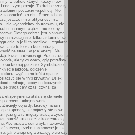
k-iny, w trakcie których każdy mówi,
e i nad czym pracuje. To drobne rzeczy,
 zaufanie i poczucie wspólnoty. Nie
eż zapomnieć o ruchu. Praca zdalna
cza jeszcze mniej aktywności niż
a – nie wychodzimy do tramwaju, nie
uchni na innym piętrze, nie robimy
cerów. Dlatego dobrze jest planować
rwy na rozciąganie, kilkunastominutowe
ągu dnia, a jeśli to możliwe – regularne
rowe ciało to lepsza koncentracja,
ność na stres i więcej energii. Na
staje kwestia równowagi. Praca z domu
ygoda, ale tylko wtedy, gdy potrafimy
 o konkretnej godzinie. Symboliczne
mknięcie laptopa, odłożenie
elefonu, wyjście na krótki spacer –
ełączyć się w tryb prywatny. Dzięki
 dbać o relacje, hobby i odpoczynek,
, że praca cały czas “czyha” za
 z eksperymentu stała się dla wielu
 sposobem funkcjonowania
Zniknęły dojazdy, biurowy hałas i
 open space’y, ale pojawiły się nowe
ozmycie granic między pracą a życiem
samotność, trudności z koncentracją
chu. Aby praca z domu była naprawdę
 efektywna, trzeba zaplanować ją tak
e, jak planuje się aranżację biura czy