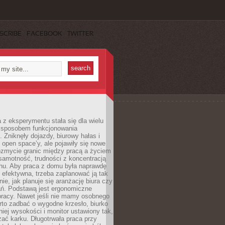
SCRIBE
FACEBOOK
TWITTER
 z eksperymentu stała się dla wielu
 sposobem funkcjonowania
Zniknęły dojazdy, biurowy hałas i
 open space’y, ale pojawiły się nowe
ozmycie granic między pracą a życiem
samotność, trudności z koncentracją
chu. Aby praca z domu była naprawdę
 efektywna, trzeba zaplanować ją tak
e, jak planuje się aranżację biura czy
ań. Podstawą jest ergonomiczne
pracy. Nawet jeśli nie mamy osobnego
rto zadbać o wygodne krzesło, biurko
iej wysokości i monitor ustawiony tak,
żać karku. Długotrwała praca przy