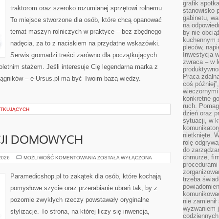
grafik spotk
traktorom oraz szeroko rozumianej sprzętowi rolnemu.
stanowisko 
gabinetu, wa
To miejsce stworzone dla osób, które chcą opanować
na odpowiedn
temat maszyn rolniczych w praktyce – bez zbędnego
by nie obcią
kuchennym s
nadęcia, za to z naciskiem na przydatne wskazówki.
pleców, napi
Inwestycja 
Serwis gromadzi treści zarówno dla początkujących
zwraca – w 
eloletnim stażem. Jeśli interesuje Cię legendarna marka z
produktywnoś
Praca zdaln
 ciągników – e-Ursus.pl ma być Twoim bazą wiedzy.
coś później”
wieczornymi
konkretne go
ruch. Pomaga
ĄTKUJĄCYCH
dzień oraz p
sytuacji, w 
komunikatory
nietknięte. 
CJI DOMOWYCH
rolę odgrywa
do zarządza
chmurze, fi
SZYCIE
 2026
MOŻLIWOŚĆ KOMENTOWANIA
ZOSTAŁA WYŁĄCZONA
DEKORACJI
procedurami
DOMOWYCH
zorganizowa
Paramedicshop.pl to zakątek dla osób, które kochają
trzeba świad
powiadomien
pomysłowe szycie oraz przerabianie ubrań tak, by z
komunikować
pozornie zwykłych rzeczy powstawały oryginalne
nie zamienił 
wyzwaniem je
stylizacje. To strona, na której liczy się inwencja,
codziennych