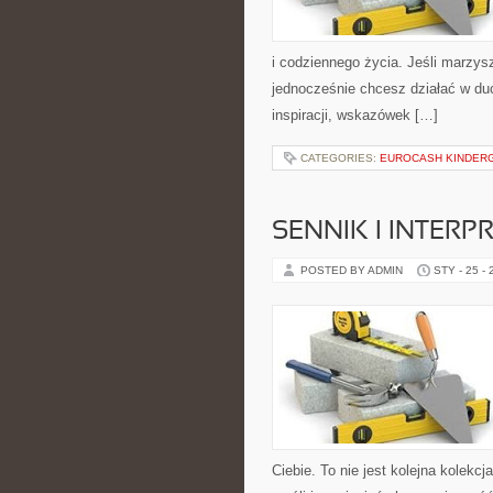
i codziennego życia. Jeśli marzys
jednocześnie chcesz działać w du
inspiracji, wskazówek […]
CATEGORIES:
EUROCASH KINDER
SENNIK I INTER
POSTED BY ADMIN
STY - 25 -
Ciebie. To nie jest kolejna kolek