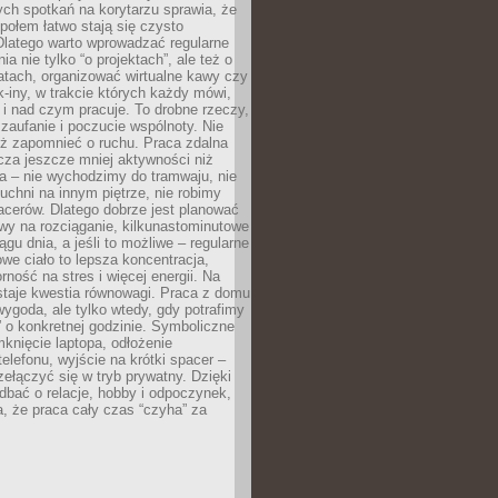
ch spotkań na korytarzu sprawia, że
społem łatwo stają się czysto
Dlatego warto wprowadzać regularne
a nie tylko “o projektach”, ale też o
atach, organizować wirtualne kawy czy
k-iny, w trakcie których każdy mówi,
e i nad czym pracuje. To drobne rzeczy,
 zaufanie i poczucie wspólnoty. Nie
eż zapomnieć o ruchu. Praca zdalna
cza jeszcze mniej aktywności niż
a – nie wychodzimy do tramwaju, nie
uchni na innym piętrze, nie robimy
cerów. Dlatego dobrze jest planować
rwy na rozciąganie, kilkunastominutowe
ągu dnia, a jeśli to możliwe – regularne
rowe ciało to lepsza koncentracja,
ność na stres i więcej energii. Na
staje kwestia równowagi. Praca z domu
ygoda, ale tylko wtedy, gdy potrafimy
 o konkretnej godzinie. Symboliczne
mknięcie laptopa, odłożenie
elefonu, wyjście na krótki spacer –
ełączyć się w tryb prywatny. Dzięki
 dbać o relacje, hobby i odpoczynek,
, że praca cały czas “czyha” za