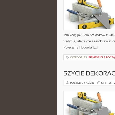
rolników, jak i dla praktyków z wi
tradycją, ale także szeroki świat
Polecamy Hodowla […]
CATEGORIES:
FITNESS DLA POCZ
SZYCIE DEKORA
POSTED BY ADMIN
STY - 26 -