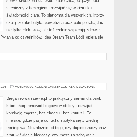
serwis stworzona dla osób, które chcą połączyć ruch
sceniczny z treningiem i rozwijać się w kierunku
świadomości ciała. To platforma dla wszystkich, którzy
czują, że akrobatyka powietrzna oraz pole potrafią dać
nie tylko efekt wow, ale też realnie wspierają zdrowie.
i Pytania od czytelników. Idea Dream Team Łódź opiera się
DIETETYKA
 2026
MOŻLIWOŚĆ KOMENTOWANIA
ZOSTAŁA WYŁĄCZONA
Bieganiewwarszawie.pl to praktyczny serwis dla osób,
które chcą trenować biegowo w stolicy i rozwijać
kondycję mądrze, bez chaosu i bez kontuzji. To
miejsce, gdzie pasja do ruchu spotyka się z wiedzą
treningową. Niezależnie od tego, czy dopiero zaczynasz
start w świecie biegaczy, czy masz za sobą wiele