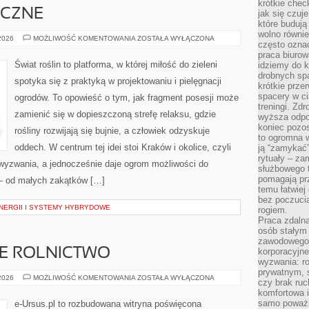
krótkie chec
YCZNE
jak się czuj
które budują
wolno równi
OGRODY
 2026
MOŻLIWOŚĆ KOMENTOWANIA
ZOSTAŁA WYŁĄCZONA
często ozna
TEMATYCZNE
praca biurow
Świat roślin to platforma, w której miłość do zieleni
idziemy do k
drobnych spa
spotyka się z praktyką w projektowaniu i pielęgnacji
krótkie prze
spacery w ci
ogrodów. To opowieść o tym, jak fragment posesji może
treningi. Zd
zamienić się w dopieszczoną strefę relaksu, gdzie
wyższa odpor
koniec pozo
rośliny rozwijają się bujnie, a człowiek odzyskuje
to ogromna w
oddech. W centrum tej idei stoi Kraków i okolice, czyli
ją “zamykać”
rytuały – za
 wyzwania, a jednocześnie daje ogrom możliwości do
służbowego t
pomagają prz
– od małych zakątków […]
temu łatwiej
bez poczucia
ERGII I SYSTEMY HYBRYDOWE
rogiem.
Praca zdalna
osób stałym
zawodowego. 
 ROLNICTWO
korporacyjne
wyzwania: r
prywatnym, 
ZRÓWNOWAŻONE
 2026
MOŻLIWOŚĆ KOMENTOWANIA
ZOSTAŁA WYŁĄCZONA
czy brak ru
ROLNICTWO
komfortowa i
samo poważni
e-Ursus.pl to rozbudowana witryna poświęcona