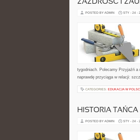
ZAZDROŚĆ I ZAU
POSTED BY ADMIN
STY - 24 -
tygodniach. Polecamy Przyjaźń a 
naprawdę przyciąga w relacji: szc
CATEGORIES:
EDUKACJA W POLS
HISTORIA TAŃCA
POSTED BY ADMIN
STY - 24 -