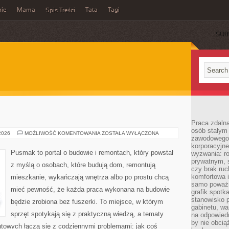
rie
Mama
Tata
Tagi
Spis Treści
SUB
Praca zdalna
osób stałym
SKLEP-
 2026
MOŻLIWOŚĆ KOMENTOWANIA
ZOSTAŁA WYŁĄCZONA
zawodowego. 
PUSMAK
korporacyjne
Pusmak to portal o budowie i remontach, który powstał
wyzwania: r
prywatnym, 
z myślą o osobach, które budują dom, remontują
czy brak ru
komfortowa i
mieszkanie, wykańczają wnętrza albo po prostu chcą
samo poważni
mieć pewność, że każda praca wykonana na budowie
grafik spotk
stanowisko 
będzie zrobiona bez fuszerki. To miejsce, w którym
gabinetu, wa
sprzęt spotykają się z praktyczną wiedzą, a tematy
na odpowiedn
by nie obcią
ntowych łączą się z codziennymi problemami: jak coś