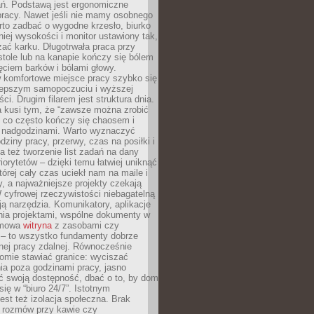
ań. Podstawą jest ergonomiczne
pracy. Nawet jeśli nie mamy osobnego
rto zadbać o wygodne krzesło, biurko
iej wysokości i monitor ustawiony tak,
żać karku. Długotrwała praca przy
tole lub na kanapie kończy się bólem
ęciem barków i bólami głowy.
w komfortowe miejsce pracy szybko się
lepszym samopoczuciu i wyższej
ci. Drugim filarem jest struktura dnia.
a kusi tym, że “zawsze można zrobić
, co często kończy się chaosem i
 nadgodzinami. Warto wyznaczyć
dziny pracy, przerwy, czas na posiłki i
 też tworzenie list zadań na dany
riorytetów – dzięki temu łatwiej uniknąć
której cały czas uciekł nam na maile i
, a najważniejsze projekty czekają
W cyfrowej rzeczywistości niebagatelną
ją narzędzia. Komunikatory, aplikacje
nia projektami, wspólne dokumenty w
rmowa
witryna
z zasobami czy
 – to wszystko fundamenty dobrze
nej pracy zdalnej. Równocześnie
omie stawiać granice: wyciszać
ia poza godzinami pracy, jasno
 swoją dostępność, dbać o to, by dom
się w “biuro 24/7”. Istotnym
st też izolacja społeczna. Brak
 rozmów przy kawie czy