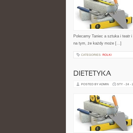
Polecamy Taniec a sztuka i teatr 
na tym, że każdy może […]
CATEGORIES:
ROLKI
DIETETYKA
POSTED BY ADMIN
STY - 24 -