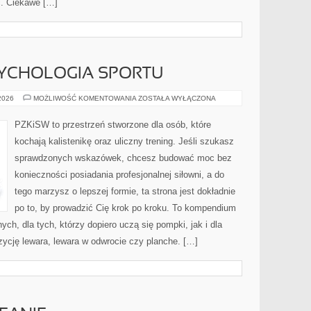
ć. Ciekawe […]
SYCHOLOGIA SPORTU
MOTYWACJA
 2026
MOŻLIWOŚĆ KOMENTOWANIA
ZOSTAŁA WYŁĄCZONA
I
PSYCHOLOGIA
SPORTU
PZKiSW to przestrzeń stworzone dla osób, które
kochają kalistenikę oraz uliczny trening. Jeśli szukasz
sprawdzonych wskazówek, chcesz budować moc bez
konieczności posiadania profesjonalnej siłowni, a do
tego marzysz o lepszej formie, ta strona jest dokładnie
po to, by prowadzić Cię krok po kroku. To kompendium
ch, dla tych, którzy dopiero uczą się pompki, jak i dla
ycję lewara, lewara w odwrocie czy planche. […]