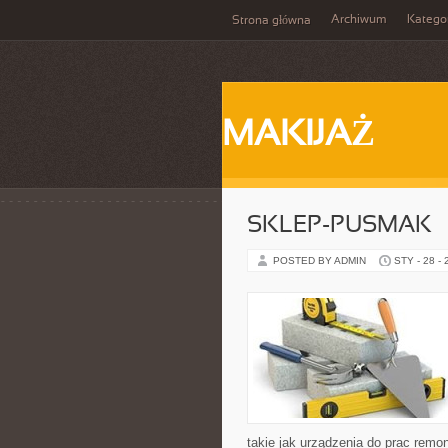
Archiwum
Katego
Strona główna
MAKIJAŻ
SKLEP-PUSMAK
POSTED BY ADMIN
STY - 28 -
takie jak urządzenia do prac remo