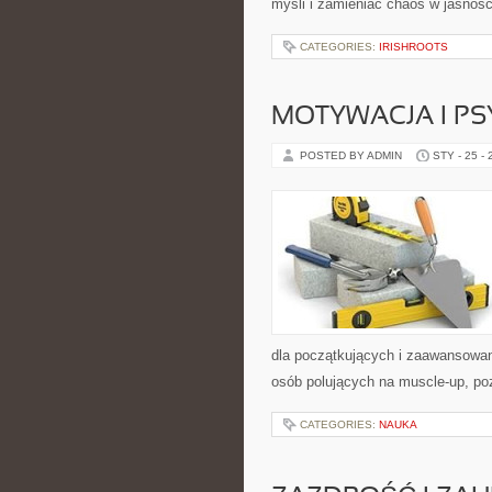
myśli i zamieniać chaos w jasnoś
CATEGORIES:
IRISHROOTS
MOTYWACJA I P
POSTED BY ADMIN
STY - 25 -
dla początkujących i zaawansowany
osób polujących na muscle-up, poz
CATEGORIES:
NAUKA