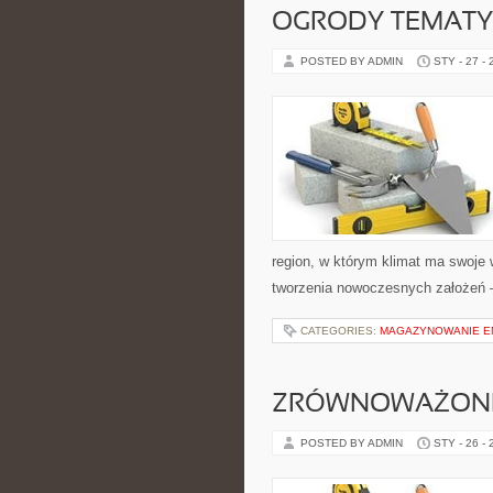
OGRODY TEMAT
POSTED BY ADMIN
STY - 27 -
region, w którym klimat ma swoje
tworzenia nowoczesnych założeń 
CATEGORIES:
MAGAZYNOWANIE EN
ZRÓWNOWAŻONE
POSTED BY ADMIN
STY - 26 -