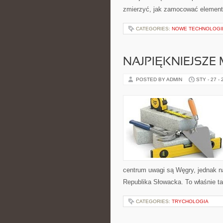
zmierzyć, jak zamocować elementy
CATEGORIES:
NOWE TECHNOLOGIE 
NAJPIĘKNIEJSZE
POSTED BY ADMIN
STY - 27 -
centrum uwagi są Węgry, jednak na
Republika Słowacka. To właśnie ta
CATEGORIES:
TRYCHOLOGIA