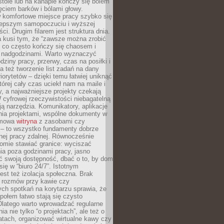
tole lub na kanapie kończy się bólem
ęciem barków i bólami głowy.
w komfortowe miejsce pracy szybko się
lepszym samopoczuciu i wyższej
ci. Drugim filarem jest struktura dnia.
a kusi tym, że “zawsze można zrobić
, co często kończy się chaosem i
 nadgodzinami. Warto wyznaczyć
dziny pracy, przerwy, czas na posiłki i
 też tworzenie list zadań na dany
riorytetów – dzięki temu łatwiej uniknąć
której cały czas uciekł nam na maile i
, a najważniejsze projekty czekają
W cyfrowej rzeczywistości niebagatelną
ją narzędzia. Komunikatory, aplikacje
nia projektami, wspólne dokumenty w
rmowa
witryna
z zasobami czy
 – to wszystko fundamenty dobrze
nej pracy zdalnej. Równocześnie
omie stawiać granice: wyciszać
ia poza godzinami pracy, jasno
 swoją dostępność, dbać o to, by dom
się w “biuro 24/7”. Istotnym
st też izolacja społeczna. Brak
 rozmów przy kawie czy
ch spotkań na korytarzu sprawia, że
społem łatwo stają się czysto
Dlatego warto wprowadzać regularne
a nie tylko “o projektach”, ale też o
atach, organizować wirtualne kawy czy