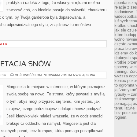
praktyka i radość z tego, że własnymi rękami można
spontaniczny
relacje z ze
stworzyć coś, co idealnie pasuje do sylwetki, charakteru
zadaniowe. 
wideospotkani
z o tym, by Twoja garderoba była dopasowana, a
luźnych tem
chu odpowiedzialnego stylu, znajdziesz tu mnóstwo
krótkie chec
jak się czuj
które budują
wolno równi
często ozna
GELD
praca biurow
idziemy do k
drobnych spa
krótkie prze
PRETACJA SNÓW
spacery w ci
treningi. Zd
SENNIK
 2026
MOŻLIWOŚĆ KOMENTOWANIA
ZOSTAŁA WYŁĄCZONA
wyższa odpor
I
koniec pozo
INTERPRETACJA
to ogromna w
SNÓW
Margoseila to miejsce w internecie, w którym poznajesz
ją “zamykać”
swoją osobę na nowo. To strona, który powstał z myślą
rytuały – za
służbowego t
o tym, abyś mógł przyjrzeć się temu, kim jesteś, jak
pomagają prz
temu łatwiej
czujesz, czego potrzebujesz i dokąd chcesz podążać.
bez poczucia
Jeśli kiedykolwiek miałeś wrażenie, że w codzienności
rogiem.
brakuje Ci oddechu na namysł, Margoseila jest dla
cja suchych porad, lecz kompas, która pomaga porządkować