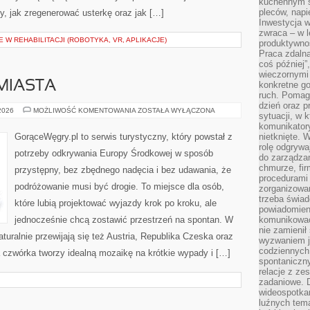
kuchennym s
pleców, napi
, jak zregenerować usterkę oraz jak […]
Inwestycja 
zwraca – w 
W REHABILITACJI (ROBOTYKA, VR, APLIKACJE)
produktywnoś
Praca zdaln
coś później”
wieczornymi
 MIASTA
konkretne go
ruch. Pomaga
dzień oraz p
NAJPIĘKNIEJSZE
 2026
MOŻLIWOŚĆ KOMENTOWANIA
ZOSTAŁA WYŁĄCZONA
sytuacji, w 
MIASTA
komunikatory
GorąceWęgry.pl to serwis turystyczny, który powstał z
nietknięte. 
rolę odgrywa
potrzeby odkrywania Europy Środkowej w sposób
do zarządza
chmurze, fi
przystępny, bez zbędnego nadęcia i bez udawania, że
procedurami
podróżowanie musi być drogie. To miejsce dla osób,
zorganizowa
trzeba świad
które lubią projektować wyjazdy krok po kroku, ale
powiadomien
jednocześnie chcą zostawić przestrzeń na spontan. W
komunikować
nie zamienił 
turalnie przewijają się też Austria, Republika Czeska oraz
wyzwaniem je
codziennych
 czwórka tworzy idealną mozaikę na krótkie wypady i […]
spontaniczny
relacje z ze
zadaniowe. 
wideospotkani
luźnych tem