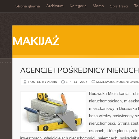
Archiwum
Kategorie
Mama
Ta
Strona główna
Spis Treści
MAKIJAŻ
AGENCJE I POŚREDNICY NIERUC
POSTED BY ADMIN
LIP - 14 - 2026
MOŻLIWOŚĆ KOMENTOWAN
Borawska Mieszkania – ob
nieruchomościach, mieszka
mieszkaniowym Borawska M
baza wiedzy poświęcony sz
nieruchomości. Strona zost
osobach, które planują zak
inwestorach, właścicielach nieruchomości, najemcach, pośrednik