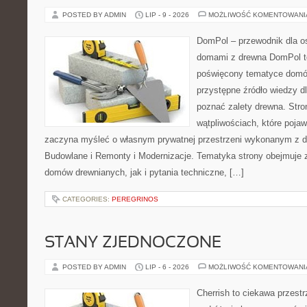
POSTED BY ADMIN
LIP - 9 - 2026
MOŻLIWOŚĆ KOMENTOWAN
DomPol – przewodnik dla o
domami z drewna DomPol to
poświęcony tematyce domó
przystępne źródło wiedzy dl
poznać zalety drewna. Stro
wątpliwościach, które pojaw
zaczyna myśleć o własnym prywatnej przestrzeni wykonanym z d
Budowlane i Remonty i Modernizacje. Tematyka strony obejmuje
domów drewnianych, jak i pytania techniczne, […]
CATEGORIES:
PEREGRINOS
STANY ZJEDNOCZONE
POSTED BY ADMIN
LIP - 6 - 2026
MOŻLIWOŚĆ KOMENTOWAN
Cherrish to ciekawa przestr