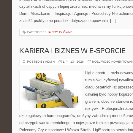
czytelnikach chcących lepiej zrozumieć mechanizmy funkcjonowa
Dom i Mieszkanie – Inspiracje i Agencje i Pośrednicy Nieruchom
znaleźć praktyczne poradniki dotyczące kupowania, […]
CATEGORIES:
PŁYTY GŁÓWNE
KARIERA I BIZNES W E-SPORCIE
POSTED BY ADMIN
LIP - 13 - 2026
MOŻLIWOŚĆ KOMENTOWAN
Ligi e-sportu – rozbudowany
turniejów i cyfrowej rywaliz
ciągu ostatnich lat przesz
dawniej było hobby kojarz
graniem, obecnie stanowi r
rozrywki. Profesjonalni zaw
szczegółowych harmonogramów, drużyny zatrudniają menedżerów
od przygotowania mentalnego, a największe turnieje przyciągają 
Polecamy Gry e-sportowe i Wasza Strefa. LigiSportu to serwis in