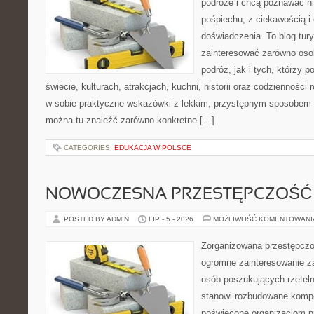
podróże i chcą poznawać n
pośpiechu, z ciekawością i
doświadczenia. To blog tur
zainteresować zarówno oso
podróż, jak i tych, którzy p
świecie, kulturach, atrakcjach, kuchni, historii oraz codzienności
w sobie praktyczne wskazówki z lekkim, przystępnym sposobem 
można tu znaleźć zarówno konkretne […]
CATEGORIES:
EDUKACJA W POLSCE
NOWOCZESNA PRZESTĘPCZOŚĆ
POSTED BY ADMIN
LIP - 5 - 2026
MOŻLIWOŚĆ KOMENTOWAN
Zorganizowana przestępczoś
ogromne zainteresowanie za
osób poszukujących rzeteln
stanowi rozbudowane kompe
poświęcone organizacjom pr