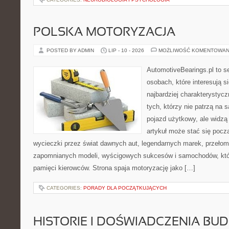
POLSKA MOTORYZACJA
POSTED BY ADMIN
LIP - 10 - 2026
MOŻLIWOŚĆ KOMENTOWAN
AutomotiveBearings.pl to s
osobach, które interesują s
najbardziej charakterystyc
tych, którzy nie patrzą na
pojazd użytkowy, ale widzą
artykuł może stać się pocz
wycieczki przez świat dawnych aut, legendarnych marek, przełom
zapomnianych modeli, wyścigowych sukcesów i samochodów, które
pamięci kierowców. Strona spaja motoryzację jako […]
CATEGORIES:
PORADY DLA POCZĄTKUJĄCYCH
HISTORIE I DOŚWIADCZENIA BU