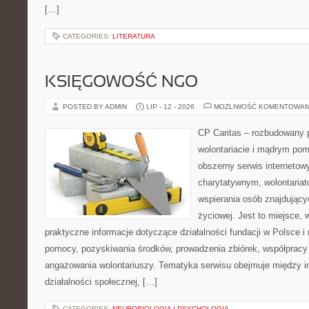
[…]
CATEGORIES:
LITERATURA
KSIĘGOWOŚĆ NGO
POSTED BY ADMIN
LIP - 12 - 2026
MOŻLIWOŚĆ KOMENTOWAN
CP Caritas – rozbudowany p
wolontariacie i mądrym pom
obszerny serwis interneto
charytatywnym, wolontaria
wspierania osób znajdującyc
życiowej. Jest to miejsce,
praktyczne informacje dotyczące działalności fundacji w Polsce i
pomocy, pozyskiwania środków, prowadzenia zbiórek, współpracy
angażowania wolontariuszy. Tematyka serwisu obejmuje między 
działalności społecznej, […]
CATEGORIES:
NEUROBIOLOGIA I PSYCHOLOGIA