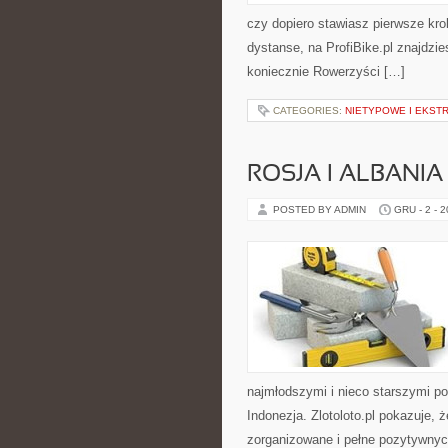
czy dopiero stawiasz pierwsze krok
dystanse, na ProfiBike.pl znajdzie
koniecznie Rowerzyści […]
CATEGORIES:
NIETYPOWE I EKST
ROSJA I ALBANIA
POSTED BY ADMIN
GRU - 2 - 
najmłodszymi i nieco starszymi po
Indonezja. Zlotoloto.pl pokazuje,
zorganizowane i pełne pozytywnych