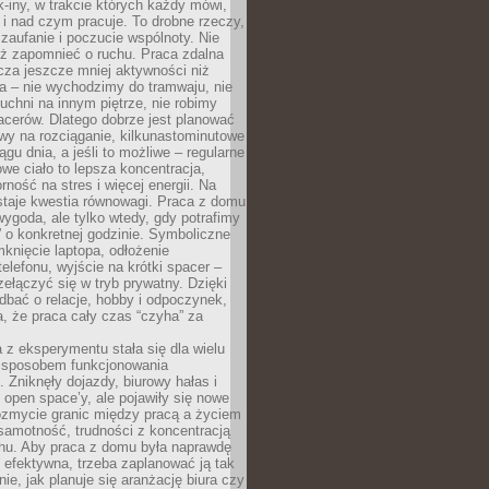
k-iny, w trakcie których każdy mówi,
e i nad czym pracuje. To drobne rzeczy,
 zaufanie i poczucie wspólnoty. Nie
eż zapomnieć o ruchu. Praca zdalna
cza jeszcze mniej aktywności niż
a – nie wychodzimy do tramwaju, nie
uchni na innym piętrze, nie robimy
cerów. Dlatego dobrze jest planować
rwy na rozciąganie, kilkunastominutowe
ągu dnia, a jeśli to możliwe – regularne
rowe ciało to lepsza koncentracja,
ność na stres i więcej energii. Na
staje kwestia równowagi. Praca z domu
ygoda, ale tylko wtedy, gdy potrafimy
 o konkretnej godzinie. Symboliczne
mknięcie laptopa, odłożenie
elefonu, wyjście na krótki spacer –
ełączyć się w tryb prywatny. Dzięki
 dbać o relacje, hobby i odpoczynek,
, że praca cały czas “czyha” za
 z eksperymentu stała się dla wielu
 sposobem funkcjonowania
Zniknęły dojazdy, biurowy hałas i
 open space’y, ale pojawiły się nowe
ozmycie granic między pracą a życiem
samotność, trudności z koncentracją
chu. Aby praca z domu była naprawdę
 efektywna, trzeba zaplanować ją tak
e, jak planuje się aranżację biura czy