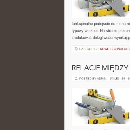
funkcjonalne podejście do ruchu ro
typowy workout. Na stronie prezen
zredukować dolegliwości wynikają
CATEGORIES:
NOWE TECHNOLOGI
RELACJE MIĘDZY
POSTED BY ADMIN
LIS - 29 - 