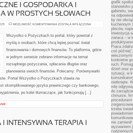
grafik spotk
CZNE I GOSPODARKA I
stanowisko 
gabinetu, wa
A W PROSTYCH SŁOWACH
na odpowiedn
by nie obcią
kuchennym s
KREDYTY
2025
MOŻLIWOŚĆ KOMENTOWANIA
ZOSTAŁA WYŁĄCZONA
HIPOTECZNE
pleców, napi
I
Inwestycja 
GOSPODARKA
Wszystko o Pożyczkach to portal, który powstał z
I
zwraca – w 
MAKROEKONOMIA
produktywnoś
myślą o osobach, które chcą lepiej poznać świat
W
Praca zdaln
PROSTYCH
finansowania i domowych finansów. To platforma, gdzie
SŁOWACH
coś później”
wieczornymi
w jednym serwisie zebrano informacje na temat
konkretne go
rozsądnego pożyczania, spłacania długów oraz
ruch. Pomaga
dzień oraz p
planowania swoich finansów. Polecamy: Porównywarki
sytuacji, w 
komunikatory
biste. Portal Wszystko o Pożyczkach stawia na
nietknięte. 
iast skomplikowanego języka prawniczego czy bankowego,
rolę odgrywa
do zarządza
yjaśnienia, po kolei tłumaczące, jak funkcjonują […]
chmurze, fi
procedurami
zorganizowa
ANIE
trzeba świad
powiadomien
komunikować
I INTENSYWNA TERAPIA I
nie zamienił 
wyzwaniem je
codziennych