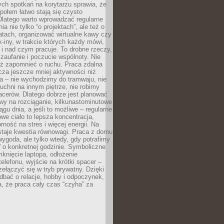
ch spotkań na korytarzu sprawia, że
społem łatwo stają się czysto
Dlatego warto wprowadzać regularne
a nie tylko “o projektach”, ale też o
atach, organizować wirtualne kawy czy
k-iny, w trakcie których każdy mówi,
e i nad czym pracuje. To drobne rzeczy,
 zaufanie i poczucie wspólnoty. Nie
eż zapomnieć o ruchu. Praca zdalna
cza jeszcze mniej aktywności niż
a – nie wychodzimy do tramwaju, nie
uchni na innym piętrze, nie robimy
cerów. Dlatego dobrze jest planować
rwy na rozciąganie, kilkunastominutowe
ągu dnia, a jeśli to możliwe – regularne
rowe ciało to lepsza koncentracja,
ność na stres i więcej energii. Na
staje kwestia równowagi. Praca z domu
ygoda, ale tylko wtedy, gdy potrafimy
 o konkretnej godzinie. Symboliczne
mknięcie laptopa, odłożenie
elefonu, wyjście na krótki spacer –
ełączyć się w tryb prywatny. Dzięki
 dbać o relacje, hobby i odpoczynek,
, że praca cały czas “czyha” za