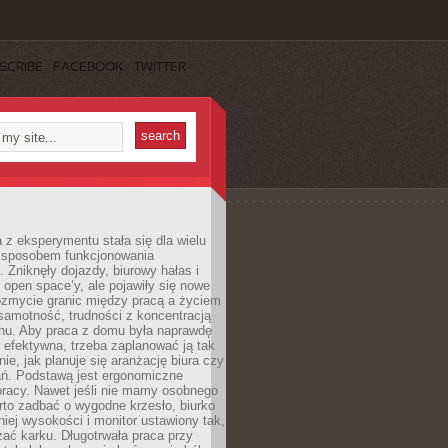
SCRIBE
FACEBOOK
TWITTER
 z eksperymentu stała się dla wielu
 sposobem funkcjonowania
Zniknęły dojazdy, biurowy hałas i
 open space’y, ale pojawiły się nowe
ozmycie granic między pracą a życiem
samotność, trudności z koncentracją
chu. Aby praca z domu była naprawdę
 efektywna, trzeba zaplanować ją tak
e, jak planuje się aranżację biura czy
ań. Podstawą jest ergonomiczne
pracy. Nawet jeśli nie mamy osobnego
rto zadbać o wygodne krzesło, biurko
iej wysokości i monitor ustawiony tak,
żać karku. Długotrwała praca przy