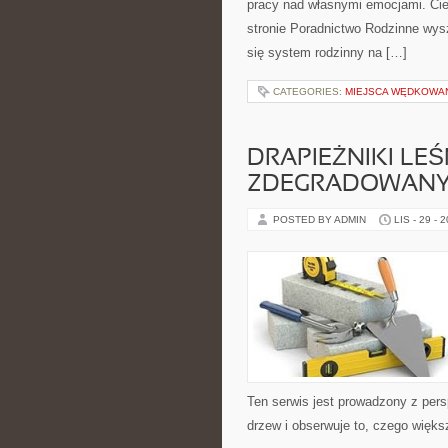
pracy nad własnymi emocjami. Ciek
stronie Poradnictwo Rodzinne wysz
się system rodzinny na […]
CATEGORIES:
MIEJSCA WĘDKOWA
DRAPIEŻNIKI LEŚ
ZDEGRADOWAN
POSTED BY ADMIN
LIS - 29 - 
Ten serwis jest prowadzony z pers
drzew i obserwuje to, czego więks