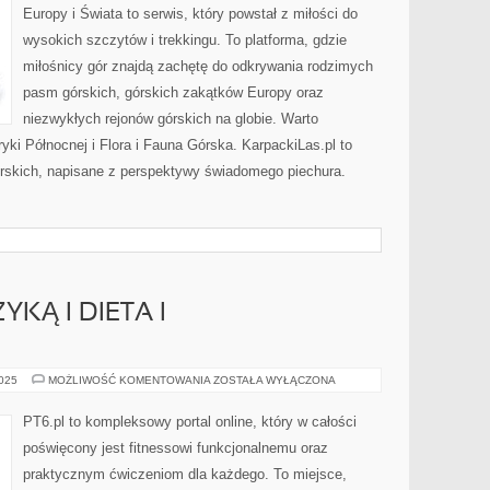
Europy i Świata to serwis, który powstał z miłości do
wysokich szczytów i trekkingu. To platforma, gdzie
miłośnicy gór znajdą zachętę do odkrywania rodzimych
pasm górskich, górskich zakątków Europy oraz
niezwykłych rejonów górskich na globie. Warto
yki Północnej i Flora i Fauna Górska. KarpackiLas.pl to
rskich, napisane z perspektywy świadomego piechura.
KĄ I DIETA I
MOTYWACJA
2025
MOŻLIWOŚĆ KOMENTOWANIA
ZOSTAŁA WYŁĄCZONA
MUZYKĄ
I
DIETA
PT6.pl to kompleksowy portal online, który w całości
I
SUPLEMENTACJA
poświęcony jest fitnessowi funkcjonalnemu oraz
praktycznym ćwiczeniom dla każdego. To miejsce,