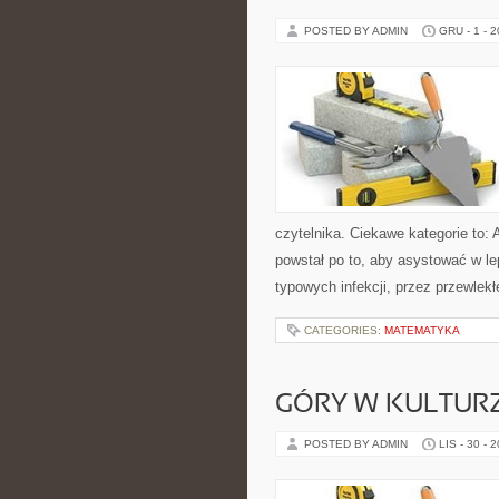
POSTED BY ADMIN
GRU - 1 - 
czytelnika. Ciekawe kategorie to: 
powstał po to, aby asystować w l
typowych infekcji, przez przewlek
CATEGORIES:
MATEMATYKA
GÓRY W KULTURZ
POSTED BY ADMIN
LIS - 30 - 