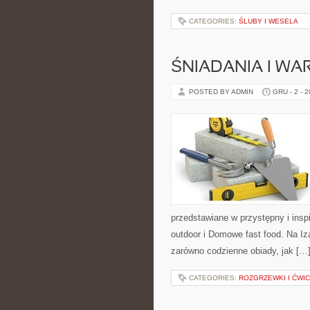
CATEGORIES:
ŚLUBY I WESELA
ŚNIADANIA I W
POSTED BY ADMIN
GRU - 2 - 
przedstawiane w przystępny i ins
outdoor i Domowe fast food. Na Iz
zarówno codzienne obiady, jak […
CATEGORIES:
ROZGRZEWKI I ĆWI