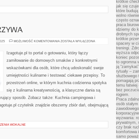
krótkie chec
jak się czuj
które budują
wolno równi
często ozna
praca biurow
ARZYWA
idziemy do k
drobnych spa
krótkie prze
ŚNIADANIA
2025
MOŻLIWOŚĆ KOMENTOWANIA
ZOSTAŁA WYŁĄCZONA
spacery w ci
I
treningi. Zd
WARZYWA
wyższa odpor
Izagotuje.pl to portal o gotowaniu, który łączy
koniec pozo
zamiłowanie do domowych smaków z konkretnymi
to ogromna w
ją “zamykać”
wskazówkami dla osób, które chcą udoskonalić swoje
rytuały – za
umiejętności kulinarne i testować ciekawe przepisy. To
służbowego t
pomagają prz
przestrzeń online, w którym kuchnia codzienna spotyka
temu łatwiej
bez poczucia
się z kulinarna kreatywnością, a klasyczne dania są
rogiem.
pirujący sposób. Zobacz także: Kuchnia campingowa i
Praca zdalna
osób stałym
agotuje.pl czytelnik znajdzie obszerny zbiór dań, obejmującą
zawodowego. 
]
korporacyjne
wyzwania: r
prywatnym, 
CZENIA WOKALNE
czy brak ru
komfortowa i
samo poważni