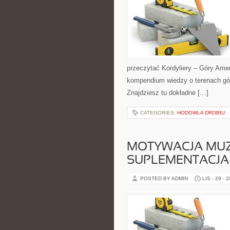
przeczytać Kordyliery – Góry Amer
kompendium wiedzy o terenach gó
Znajdziesz tu dokładne […]
CATEGORIES:
HODOWLA DROBIU
MOTYWACJA MUZY
SUPLEMENTACJA
POSTED BY ADMIN
LIS - 29 - 