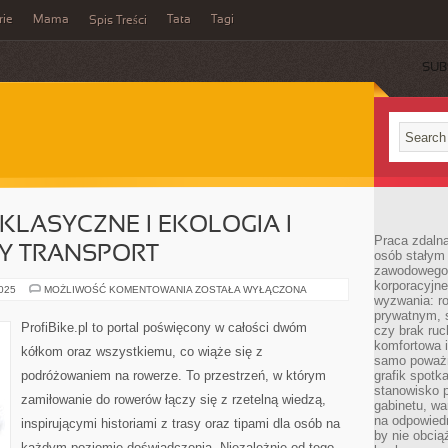
rie
Mama
Tata
Tagi
Spis Treści
SUB
KLASYCZNE I EKOLOGIA I
Praca zdalna
 TRANSPORT
osób stałym
zawodowego. 
korporacyjne
ROWERY
2025
MOŻLIWOŚĆ KOMENTOWANIA
ZOSTAŁA WYŁĄCZONA
wyzwania: r
RETRO
I
prywatnym, 
KLASYCZNE
ProfiBike.pl to portal poświęcony w całości dwóm
czy brak ru
I
EKOLOGIA
komfortowa i
kółkom oraz wszystkiemu, co wiąże się z
I
samo poważni
ZRÓWNOWAŻONY
podróżowaniem na rowerze. To przestrzeń, w którym
grafik spotk
TRANSPORT
stanowisko 
zamiłowanie do rowerów łączy się z rzetelną wiedzą,
gabinetu, wa
na odpowiedn
inspirującymi historiami z trasy oraz tipami dla osób na
by nie obcią
każdym poziomie doświadczenia. Niezależnie od tego,