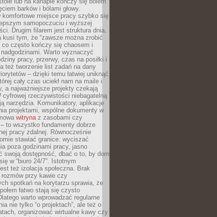
tole lub na kanapie kończy się bólem
ęciem barków i bólami głowy.
w komfortowe miejsce pracy szybko się
lepszym samopoczuciu i wyższej
ci. Drugim filarem jest struktura dnia.
a kusi tym, że “zawsze można zrobić
, co często kończy się chaosem i
 nadgodzinami. Warto wyznaczyć
dziny pracy, przerwy, czas na posiłki i
 też tworzenie list zadań na dany
riorytetów – dzięki temu łatwiej uniknąć
której cały czas uciekł nam na maile i
, a najważniejsze projekty czekają
W cyfrowej rzeczywistości niebagatelną
ją narzędzia. Komunikatory, aplikacje
nia projektami, wspólne dokumenty w
rmowa
witryna
z zasobami czy
 – to wszystko fundamenty dobrze
nej pracy zdalnej. Równocześnie
omie stawiać granice: wyciszać
ia poza godzinami pracy, jasno
 swoją dostępność, dbać o to, by dom
się w “biuro 24/7”. Istotnym
st też izolacja społeczna. Brak
 rozmów przy kawie czy
ch spotkań na korytarzu sprawia, że
społem łatwo stają się czysto
Dlatego warto wprowadzać regularne
a nie tylko “o projektach”, ale też o
atach, organizować wirtualne kawy czy