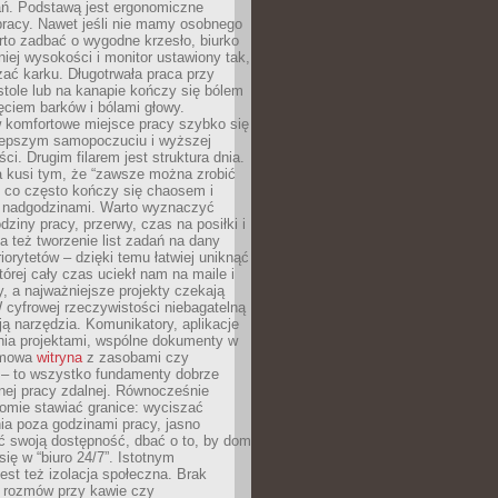
ań. Podstawą jest ergonomiczne
pracy. Nawet jeśli nie mamy osobnego
rto zadbać o wygodne krzesło, biurko
iej wysokości i monitor ustawiony tak,
żać karku. Długotrwała praca przy
tole lub na kanapie kończy się bólem
ęciem barków i bólami głowy.
w komfortowe miejsce pracy szybko się
lepszym samopoczuciu i wyższej
ci. Drugim filarem jest struktura dnia.
a kusi tym, że “zawsze można zrobić
, co często kończy się chaosem i
 nadgodzinami. Warto wyznaczyć
dziny pracy, przerwy, czas na posiłki i
 też tworzenie list zadań na dany
riorytetów – dzięki temu łatwiej uniknąć
której cały czas uciekł nam na maile i
, a najważniejsze projekty czekają
W cyfrowej rzeczywistości niebagatelną
ją narzędzia. Komunikatory, aplikacje
nia projektami, wspólne dokumenty w
rmowa
witryna
z zasobami czy
 – to wszystko fundamenty dobrze
nej pracy zdalnej. Równocześnie
omie stawiać granice: wyciszać
ia poza godzinami pracy, jasno
 swoją dostępność, dbać o to, by dom
się w “biuro 24/7”. Istotnym
st też izolacja społeczna. Brak
 rozmów przy kawie czy