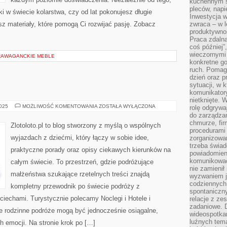
kuchennym s
pleców, napi
i w świecie kolarstwa, czy od lat pokonujesz długie
Inwestycja 
sz materiały, które pomogą Ci rozwijać pasję. Zobacz
zwraca – w 
produktywnoś
Praca zdaln
coś później”
wieczornymi
RAWAGANCKIE MEBLE
konkretne go
ruch. Pomaga
dzień oraz p
sytuacji, w 
komunikatory
nietknięte. 
ROSJA
2025
MOŻLIWOŚĆ KOMENTOWANIA
ZOSTAŁA WYŁĄCZONA
rolę odgrywa
I
do zarządza
ALBANIA
chmurze, fi
Zlotoloto.pl to blog stworzony z myślą o wspólnych
procedurami
wyjazdach z dziećmi, który łączy w sobie idee,
zorganizowa
trzeba świad
praktyczne porady oraz opisy ciekawych kierunków na
powiadomien
komunikować
całym świecie. To przestrzeń, gdzie podróżujące
nie zamienił 
małżeństwa szukające rzetelnych treści znajdą
wyzwaniem je
codziennych
kompletny przewodnik po świecie podróży z
spontaniczny
ciechami. Turystycznie polecamy Noclegi i Hotele i
relacje z ze
zadaniowe. 
 że rodzinne podróże mogą być jednocześnie osiągalne,
wideospotkani
luźnych tem
 emocji. Na stronie krok po […]