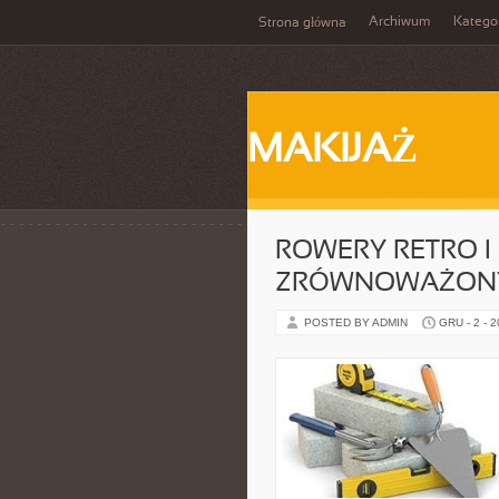
Archiwum
Katego
Strona główna
MAKIJAŻ
ROWERY RETRO I 
ZRÓWNOWAŻONY
POSTED BY ADMIN
GRU - 2 - 