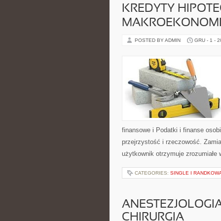
KREDYTY HIPOTE
MAKROEKONOMI
POSTED BY ADMIN
GRU - 1 - 
finansowe i Podatki i finanse oso
przejrzystość i rzeczowość. Zam
użytkownik otrzymuje zrozumiałe w
CATEGORIES:
SINGLE I RANDKOW
ANESTEZJOLOGIA 
CHIRURGIA