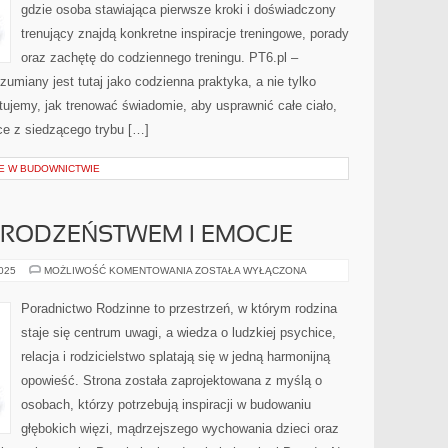
gdzie osoba stawiająca pierwsze kroki i doświadczony
trenujący znajdą konkretne inspiracje treningowe, porady
oraz zachętę do codziennego treningu. PT6.pl –
zumiany jest tutaj jako codzienna praktyka, a nie tylko
tujemy, jak trenować świadomie, aby usprawnić całe ciało,
ce z siedzącego trybu […]
E W BUDOWNICTWIE
 RODZEŃSTWEM I EMOCJE
RELACJE
2025
MOŻLIWOŚĆ KOMENTOWANIA
ZOSTAŁA WYŁĄCZONA
MIĘDZY
RODZEŃSTWEM
I
Poradnictwo Rodzinne to przestrzeń, w którym rodzina
EMOCJE
staje się centrum uwagi, a wiedza o ludzkiej psychice,
relacja i rodzicielstwo splatają się w jedną harmonijną
opowieść. Strona została zaprojektowana z myślą o
osobach, którzy potrzebują inspiracji w budowaniu
głębokich więzi, mądrzejszego wychowania dzieci oraz