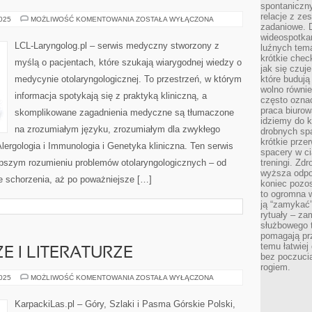
spontaniczny
relacje z ze
ANESTEZJOLOGIA
2025
MOŻLIWOŚĆ KOMENTOWANIA
ZOSTAŁA WYŁĄCZONA
zadaniowe. 
I
INTENSYWNA
wideospotkani
TERAPIA
LCL-Laryngolog.pl – serwis medyczny stworzony z
luźnych tem
I
CHIRURGIA
krótkie chec
myślą o pacjentach, które szukają wiarygodnej wiedzy o
jak się czuj
medycynie otolaryngologicznej. To przestrzeń, w którym
które budują
wolno równi
informacja spotykają się z praktyką kliniczną, a
często ozna
praca biurow
skomplikowane zagadnienia medyczne są tłumaczone
idziemy do k
na zrozumiałym języku, zrozumiałym dla zwykłego
drobnych spa
krótkie prze
Alergologia i Immunologia i Genetyka kliniczna. Ten serwis
spacery w ci
epszym rozumieniu problemów otolaryngologicznych – od
treningi. Zd
wyższa odpor
łe schorzenia, aż po poważniejsze […]
koniec pozo
to ogromna w
ją “zamykać”
rytuały – za
służbowego t
pomagają prz
temu łatwiej
E I LITERATURZE
bez poczucia
rogiem.
GÓRY
2025
MOŻLIWOŚĆ KOMENTOWANIA
ZOSTAŁA WYŁĄCZONA
W
KULTURZE
I
KarpackiLas.pl – Góry, Szlaki i Pasma Górskie Polski,
LITERATURZE