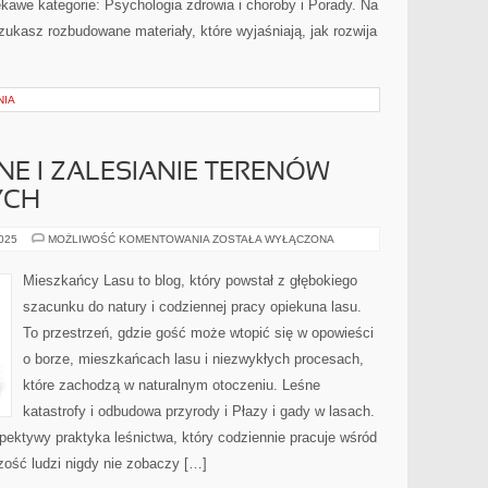
awe kategorie: Psychologia zdrowia i choroby i Porady. Na
ukasz rozbudowane materiały, które wyjaśniają, jak rozwija
NIA
NE I ZALESIANIE TERENÓW
YCH
DRAPIEŻNIKI
2025
MOŻLIWOŚĆ KOMENTOWANIA
ZOSTAŁA WYŁĄCZONA
LEŚNE
I
ZALESIANIE
Mieszkańcy Lasu to blog, który powstał z głębokiego
TERENÓW
ZDEGRADOWANYCH
szacunku do natury i codziennej pracy opiekuna lasu.
To przestrzeń, gdzie gość może wtopić się w opowieści
o borze, mieszkańcach lasu i niezwykłych procesach,
które zachodzą w naturalnym otoczeniu. Leśne
katastrofy i odbudowa przyrody i Płazy i gady w lasach.
pektywy praktyka leśnictwa, który codziennie pracuje wśród
zość ludzi nigdy nie zobaczy […]