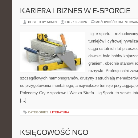
KARIERA I BIZNES W E-SPORCIE
POSTED BY ADMIN
LIP - 13 - 2026
MOŻLIWOŚĆ KOMENTOWAN
Ligi e-sportu – rozbudowany
turniejów i cyfrowej rywaliz
ciągu ostatnich lat przesz
dawniej było hobby kojarz
graniem, obecnie stanowi r
rozrywki. Profesjonalni zaw
szczegółowych harmonogramów, drużyny zatrudniają menedżerów
od przygotowania mentalnego, a największe turnieje przyciągają 
Polecamy Gry e-sportowe i Wasza Strefa. LigiSportu to serwis in
[…]
CATEGORIES:
LITERATURA
KSIĘGOWOŚĆ NGO