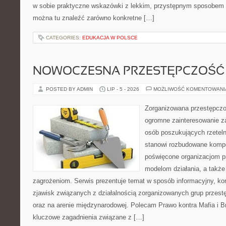
w sobie praktyczne wskazówki z lekkim, przystępnym sposobem 
można tu znaleźć zarówno konkretne […]
CATEGORIES:
EDUKACJA W POLSCE
NOWOCZESNA PRZESTĘPCZOŚĆ
POSTED BY ADMIN
LIP - 5 - 2026
MOŻLIWOŚĆ KOMENTOWAN
Zorganizowana przestępczoś
ogromne zainteresowanie za
osób poszukujących rzeteln
stanowi rozbudowane kompe
poświęcone organizacjom pr
modelom działania, a takż
zagrożeniom. Serwis prezentuje temat w sposób informacyjny, ko
zjawisk związanych z działalnością zorganizowanych grup przest
oraz na arenie międzynarodowej. Polecam Prawo kontra Mafia i Br
kluczowe zagadnienia związane z […]