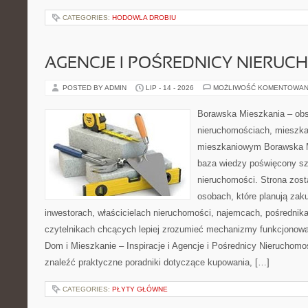
CATEGORIES:
HODOWLA DROBIU
AGENCJE I POŚREDNICY NIERUC
POSTED BY ADMIN
LIP - 14 - 2026
MOŻLIWOŚĆ KOMENTOWAN
Borawska Mieszkania – ob
nieruchomościach, mieszka
mieszkaniowym Borawska M
baza wiedzy poświęcony sz
nieruchomości. Strona zost
osobach, które planują zak
inwestorach, właścicielach nieruchomości, najemcach, pośrednik
czytelnikach chcących lepiej zrozumieć mechanizmy funkcjonowa
Dom i Mieszkanie – Inspiracje i Agencje i Pośrednicy Nieruchom
znaleźć praktyczne poradniki dotyczące kupowania, […]
CATEGORIES:
PŁYTY GŁÓWNE