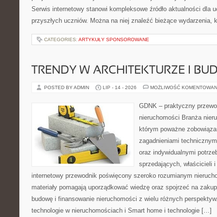
Serwis internetowy stanowi kompleksowe źródło aktualności dla u
przyszłych uczniów. Można na niej znaleźć bieżące wydarzenia, 
CATEGORIES:
ARTYKUŁY SPONSOROWANE
TRENDY W ARCHITEKTURZE I BU
POSTED BY ADMIN
LIP - 14 - 2026
MOŻLIWOŚĆ KOMENTOWAN
GDNK – praktyczny przewod
nieruchomości Branża nier
którym poważne zobowiązan
zagadnieniami technicznym
oraz indywidualnymi potrze
sprzedających, właścicieli
internetowy przewodnik poświęcony szeroko rozumianym nieruc
materiały pomagają uporządkować wiedzę oraz spojrzeć na zakup
budowę i finansowanie nieruchomości z wielu różnych perspekty
technologie w nieruchomościach i Smart home i technologie […]