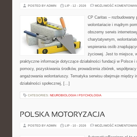
POSTED BY ADMIN
LIP - 12 - 2026
MOŻLIWOŚĆ KOMENTOWAN
CP Caritas – rozbudowany p
wolontariacie i mądrym pom
obszerny serwis interneto
charytatywnym, wolontaria
wspierania osób znajdującyc
życiowej. Jest to miejsce,
praktyczne informacje dotyczące działalności fundacji w Polsce i
pomocy, pozyskiwania środków, prowadzenia zbiórek, współpracy
angażowania wolontariuszy. Tematyka serwisu obejmuje między 
działalności społecznej, […]
CATEGORIES:
NEUROBIOLOGIA I PSYCHOLOGIA
POLSKA MOTORYZACJA
POSTED BY ADMIN
LIP - 10 - 2026
MOŻLIWOŚĆ KOMENTOWAN