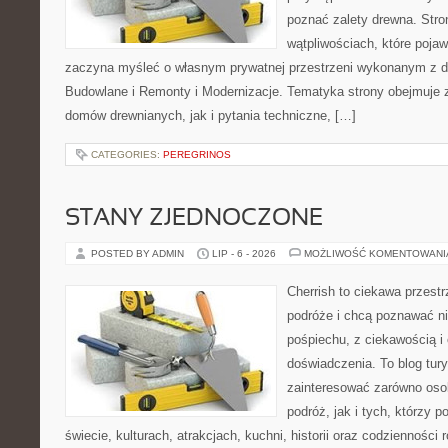
poznać zalety drewna. Stro
wątpliwościach, które pojaw
zaczyna myśleć o własnym prywatnej przestrzeni wykonanym z d
Budowlane i Remonty i Modernizacje. Tematyka strony obejmuje
domów drewnianych, jak i pytania techniczne, […]
CATEGORIES:
PEREGRINOS
STANY ZJEDNOCZONE
POSTED BY ADMIN
LIP - 6 - 2026
MOŻLIWOŚĆ KOMENTOWAN
Cherrish to ciekawa przestr
podróże i chcą poznawać n
pośpiechu, z ciekawością i
doświadczenia. To blog tur
zainteresować zarówno oso
podróż, jak i tych, którzy p
świecie, kulturach, atrakcjach, kuchni, historii oraz codzienności