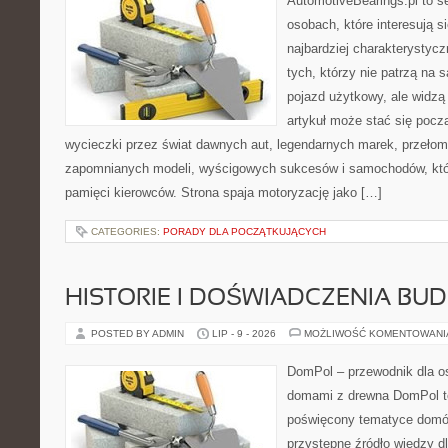
AutomotiveBearings.pl to s
osobach, które interesują s
najbardziej charakterystyc
tych, którzy nie patrzą na
pojazd użytkowy, ale widzą
artykuł może stać się pocz
wycieczki przez świat dawnych aut, legendarnych marek, przełom
zapomnianych modeli, wyścigowych sukcesów i samochodów, które
pamięci kierowców. Strona spaja motoryzację jako […]
CATEGORIES:
PORADY DLA POCZĄTKUJĄCYCH
HISTORIE I DOŚWIADCZENIA BU
POSTED BY ADMIN
LIP - 9 - 2026
MOŻLIWOŚĆ KOMENTOWAN
DomPol – przewodnik dla o
domami z drewna DomPol to
poświęcony tematyce domó
przystępne źródło wiedzy dl