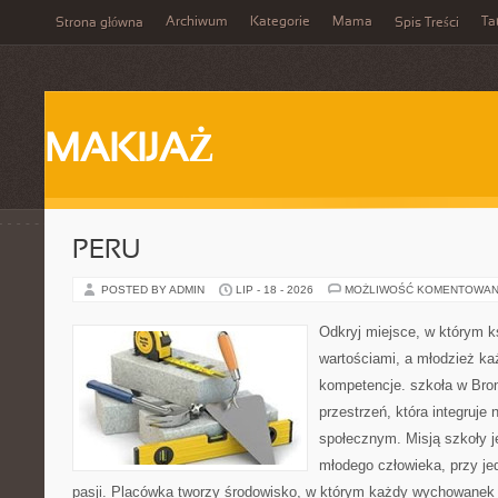
Archiwum
Kategorie
Mama
Ta
Strona główna
Spis Treści
MAKIJAŻ
PERU
POSTED BY ADMIN
LIP - 18 - 2026
MOŻLIWOŚĆ KOMENTOWAN
Odkryj miejsce, w którym k
wartościami, a młodzież ka
kompetencje. szkoła w Bro
przestrzeń, która integruje
społecznym. Misją szkoły j
młodego człowieka, przy j
pasji. Placówka tworzy środowisko, w którym każdy wychowanek 