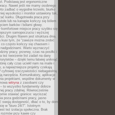
ań. Podstawą jest ergonomiczne
pracy. Nawet jeśli nie mamy osobnego
rto zadbać o wygodne krzesło, biurko
iej wysokości i monitor ustawiony tak,
żać karku. Długotrwała praca przy
tole lub na kanapie kończy się bólem
ęciem barków i bólami głowy.
w komfortowe miejsce pracy szybko się
lepszym samopoczuciu i wyższej
ci. Drugim filarem jest struktura dnia.
a kusi tym, że “zawsze można zrobić
, co często kończy się chaosem i
 nadgodzinami. Warto wyznaczyć
dziny pracy, przerwy, czas na posiłki i
 też tworzenie list zadań na dany
riorytetów – dzięki temu łatwiej uniknąć
której cały czas uciekł nam na maile i
, a najważniejsze projekty czekają
W cyfrowej rzeczywistości niebagatelną
ją narzędzia. Komunikatory, aplikacje
nia projektami, wspólne dokumenty w
rmowa
witryna
z zasobami czy
 – to wszystko fundamenty dobrze
nej pracy zdalnej. Równocześnie
omie stawiać granice: wyciszać
ia poza godzinami pracy, jasno
 swoją dostępność, dbać o to, by dom
się w “biuro 24/7”. Istotnym
st też izolacja społeczna. Brak
 rozmów przy kawie czy