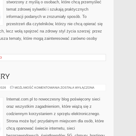
stworzony z myślą o osobach, które chcą przemyśleć
temat zdrowej sylwetki i szukają praktycznych
informacji podanych w zrozumiały sposób. To
przestrzeń dla czytelników, którzy nie chcą opierać się
h, lecz wolą spojrzeć na zdrowy styl życia szerzej: przez
rusza tematy, które mogą zainteresować zarówno osoby
CI
ERY
HOSTING
 2026
MOŻLIWOŚĆ KOMENTOWANIA
ZOSTAŁA WYŁĄCZONA
I
SERWERY
Internat.com.pl to nowoczesny blog poświęcony sieci
oraz wszystkim zagadnieniom, które wiążą się z
codziennym korzystaniem z sprzętu elektronicznego.
Strona może być przydatnym miejscem dla osób, które
chcą opanować świecie internetu, sieci
bezprzewodowych, światłowodów, 5G, chmury, hostingu,