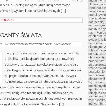
kuchennym s
pleców, napi
 Śląska. To blog dla osób, które lubią podróżować
Inwestycja 
nicza się wyłącznie do najbardziej znanych […]
zwraca – w 
produktywnoś
Praca zdaln
LNOŚLĄSKIE
coś później”
wieczornymi
konkretne go
ruch. Pomaga
GIGANTY ŚWIATA
dzień oraz p
sytuacji, w 
komunikatory
CIEKAWOSTKI
026
MOŻLIWOŚĆ KOMENTOWANIA
ZOSTAŁA WYŁĄCZONA
nietknięte. 
I
GIGANTY
rolę odgrywa
ŚWIATA
Tworzymy nowoczesne rozwiązania przeznaczone dla
do zarządza
chmurze, fi
zakładów produkcyjnych, dostarczając sprawdzone
procedurami
systemy oraz urządzenia wykorzystujące technologię
zorganizowa
trzeba świad
wysokiego ciśnienia. Nasza działalność koncentruje się
powiadomien
komunikować
na projektowaniu, produkcji, wdrażaniu oraz rozwoju
nie zamienił 
kompleksowych rozwiązań, które znajdują zastosowanie
wyzwaniem je
codziennych
dajność, staranność oraz ochrona wykonywanych procesów.
spontaniczny
oduktów, usług oraz technologii, które odpowiadają na
relacje z ze
zadaniowe. 
u i przedsiębiorstw poszukujących niezawodnych rozwiązań
wideospotkani
luźnych tem
rzemysłu i Ludzie Przemysłu. Nasza oferta […]