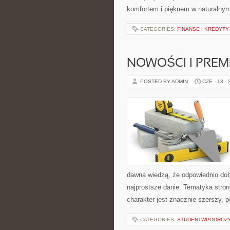
komfortem i pięknem w naturalny
CATEGORIES:
FINANSE I KREDYTY
NOWOŚCI I PREM
POSTED BY ADMIN
CZE - 13 -
dawna wiedzą, że odpowiednio dob
najprostsze danie. Tematyka strony
charakter jest znacznie szerszy, 
CATEGORIES:
STUDENTWPODROZ