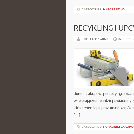
CATEGORIES:
HARCERSTWO
RECYKLING I UP
POSTED BY ADMIN
CZE - 27 -
domu, zakupów, podróży, gotowania
wspierających bardziej świadomy s
które chcą lepiej rozumieć współ
[…]
CATEGORIES:
PORADNIKI ZAKUP