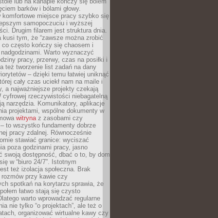
tole lub na kanapie kończy się bólem
ęciem barków i bólami głowy.
w komfortowe miejsce pracy szybko się
lepszym samopoczuciu i wyższej
ci. Drugim filarem jest struktura dnia.
a kusi tym, że “zawsze można zrobić
, co często kończy się chaosem i
 nadgodzinami. Warto wyznaczyć
dziny pracy, przerwy, czas na posiłki i
 też tworzenie list zadań na dany
riorytetów – dzięki temu łatwiej uniknąć
której cały czas uciekł nam na maile i
, a najważniejsze projekty czekają
W cyfrowej rzeczywistości niebagatelną
ją narzędzia. Komunikatory, aplikacje
nia projektami, wspólne dokumenty w
rmowa
witryna
z zasobami czy
 – to wszystko fundamenty dobrze
nej pracy zdalnej. Równocześnie
omie stawiać granice: wyciszać
ia poza godzinami pracy, jasno
 swoją dostępność, dbać o to, by dom
się w “biuro 24/7”. Istotnym
st też izolacja społeczna. Brak
 rozmów przy kawie czy
ch spotkań na korytarzu sprawia, że
społem łatwo stają się czysto
Dlatego warto wprowadzać regularne
a nie tylko “o projektach”, ale też o
atach, organizować wirtualne kawy czy