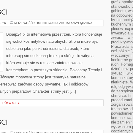
grafik spotk
stanowisko 
gabinetu, wa
CI
na odpowiedn
by nie obcią
TRENDY
 2026
MOŻLIWOŚĆ KOMENTOWANIA
ZOSTAŁA WYŁĄCZONA
kuchennym s
I
pleców, napi
NOWOŚCI
Inwestycja 
Bioarp24.pl to internetowa przestrzeń, która koncentruje
zwraca – w 
się wokół kosmetyków naturalnych. Strona może być
produktywnoś
Praca zdaln
odbierana jako punkt odniesienia dla osób, które
coś później”
wieczornymi
interesują się codzienną troską o skórę. To witryna,
konkretne go
która wpisuje się w rosnące zainteresowanie
ruch. Pomaga
dzień oraz p
kosmetykami o prostszym składzie. Polecamy Trendy i
sytuacji, w 
Głównym motywem strony jest tematyka naturalnej
komunikatory
nietknięte. 
nteresować zarówno osoby prywatne, jak i odbiorców
rolę odgrywa
do zarządza
alnych preparatów. Charakter strony jest […]
chmurze, fi
procedurami
 I PÓŁWYSPY
zorganizowa
trzeba świad
powiadomien
komunikować
CI
nie zamienił 
wyzwaniem je
codziennych
TRENDY