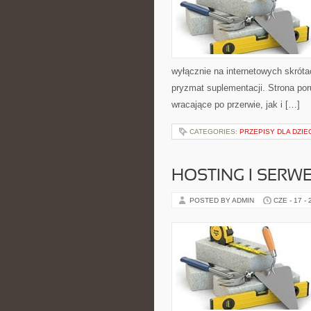
wyłącznie na internetowych skrótac
pryzmat suplementacji. Strona po
wracające po przerwie, jak i […]
CATEGORIES:
PRZEPISY DLA DZIE
HOSTING I SERW
POSTED BY ADMIN
CZE - 17 -