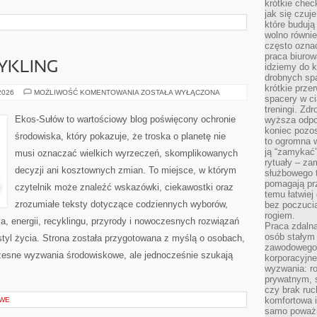
krótkie chec
jak się czuj
które budują
wolno równi
często ozna
praca biurow
CYKLING
idziemy do k
drobnych spa
krótkie prze
RECYKLING
 2026
MOŻLIWOŚĆ KOMENTOWANIA
ZOSTAŁA WYŁĄCZONA
spacery w ci
I
UPCYKLING
treningi. Zd
Ekos-Sułów to wartościowy blog poświęcony ochronie
wyższa odpor
koniec pozo
środowiska, który pokazuje, że troska o planetę nie
to ogromna w
ją “zamykać”
musi oznaczać wielkich wyrzeczeń, skomplikowanych
rytuały – za
decyzji ani kosztownych zmian. To miejsce, w którym
służbowego t
pomagają prz
czytelnik może znaleźć wskazówki, ciekawostki oraz
temu łatwiej
zrozumiałe teksty dotyczące codziennych wyborów,
bez poczucia
rogiem.
, energii, recyklingu, przyrody i nowoczesnych rozwiązań
Praca zdalna
osób stałym
tyl życia. Strona została przygotowana z myślą o osobach,
zawodowego. 
czesne wyzwania środowiskowe, ale jednocześnie szukają
korporacyjne
wyzwania: r
prywatnym, 
czy brak ru
komfortowa i
OWE
samo poważni