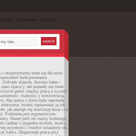
SCRIBE
FACEBOOK
TWITTER
 z eksperymentu stała się dla wielu
 sposobem funkcjonowania
Zniknęły dojazdy, biurowy hałas i
 open space’y, ale pojawiły się nowe
ozmycie granic między pracą a życiem
samotność, trudności z koncentracją
chu. Aby praca z domu była naprawdę
 efektywna, trzeba zaplanować ją tak
e, jak planuje się aranżację biura czy
ań. Podstawą jest ergonomiczne
pracy. Nawet jeśli nie mamy osobnego
rto zadbać o wygodne krzesło, biurko
iej wysokości i monitor ustawiony tak,
żać karku. Długotrwała praca przy