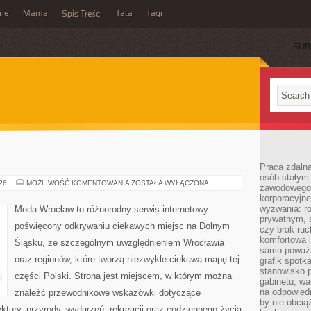
rie
Mama
Tata
Tagi
Spis Treści
SUB
Praca zdalna
osób stałym
JELENIA
026
MOŻLIWOŚĆ KOMENTOWANIA
ZOSTAŁA WYŁĄCZONA
zawodowego. 
GÓRA
korporacyjne
wyzwania: r
Moda Wrocław to różnorodny serwis internetowy
prywatnym, 
poświęcony odkrywaniu ciekawych miejsc na Dolnym
czy brak ru
komfortowa i
Śląsku, ze szczególnym uwzględnieniem Wrocławia
samo poważni
oraz regionów, które tworzą niezwykle ciekawą mapę tej
grafik spotk
stanowisko 
części Polski. Strona jest miejscem, w którym można
gabinetu, wa
na odpowiedn
znaleźć przewodnikowe wskazówki dotyczące
by nie obcią
itektury, przyrody, wydarzeń, rekreacji oraz codziennego życia