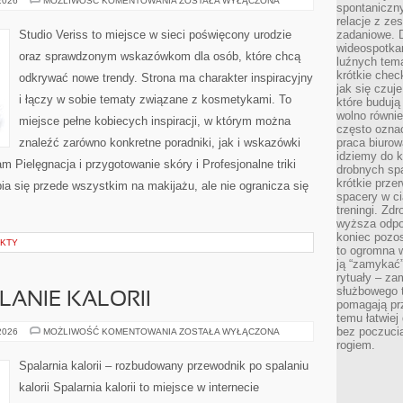
 2026
MOŻLIWOŚĆ KOMENTOWANIA
ZOSTAŁA WYŁĄCZONA
spontaniczny
I
NOWOŚCI
relacje z ze
Studio Veriss to miejsce w sieci poświęcony urodzie
zadaniowe. 
wideospotkani
oraz sprawdzonym wskazówkom dla osób, które chcą
luźnych tem
krótkie chec
odkrywać nowe trendy. Strona ma charakter inspiracyjny
jak się czuj
i łączy w sobie tematy związane z kosmetykami. To
które budują
wolno równi
miejsce pełne kobiecych inspiracji, w którym można
często ozna
znaleźć zarówno konkretne poradniki, jak i wskazówki
praca biurow
idziemy do k
am Pielęgnacja i przygotowanie skóry i Profesjonalne triki
drobnych spa
krótkie prze
a się przede wszystkim na makijażu, ale nie ogranicza się
spacery w ci
treningi. Zd
wyższa odpor
koniec pozo
EKTY
to ogromna w
ją “zamykać”
rytuały – za
służbowego t
LANIE KALORII
pomagają prz
temu łatwiej
bez poczucia
TRENINGI
 2026
MOŻLIWOŚĆ KOMENTOWANIA
ZOSTAŁA WYŁĄCZONA
NA
rogiem.
SPALANIE
KALORII
Spalarnia kalorii – rozbudowany przewodnik po spalaniu
kalorii Spalarnia kalorii to miejsce w internecie