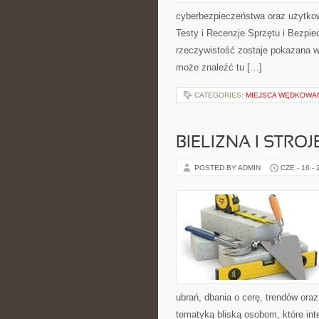
cyberbezpieczeństwa oraz użytkow
Testy i Recenzje Sprzętu i Bezpie
rzeczywistość zostaje pokazana w 
może znaleźć tu […]
CATEGORIES:
MIEJSCA WĘDKOWA
BIELIZNA I STRO
POSTED BY ADMIN
CZE - 16 -
ubrań, dbania o cerę, trendów ora
tematyką bliską osobom, które int