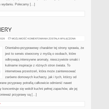
m wydaniu. Polecamy […]
IERY
NOWOŚCI
 2026
MOŻLIWOŚĆ KOMENTOWANIA
ZOSTAŁA WYŁĄCZONA
I
PREMIERY
Orientalno-przyprawowy charakter tej strony sprawia, że
jest to serwis stworzony z myślą o osobach, które
odkrywają intensywne aromaty, nieoczywiste smaki i
kulinarne inspiracje z różnych stron świata. To
internetowa przestrzeń, która może zainteresować
zarówno domowych kucharzy, jak i tych, którzy od
rane przyprawy potrafią całkowicie odmienić nawet
 koncentruje się wokół kuchni pełnej zapachów, ale jej
ponieważ przyprawy są […]
Y