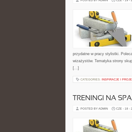
POSTED BY ADMIN
CZE - 19 -
przydatne w pracy stylistki. Polec
wizażystów. Tematyka strony skupi
[…]
CATEGORIES:
INSPIRACJE I PROJ
TRENINGI NA SPA
POSTED BY ADMIN
CZE - 18 -