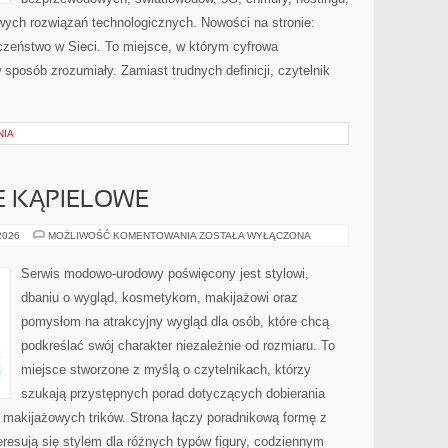
ych rozwiązań technologicznych. Nowości na stronie:
czeństwo w Sieci. To miejsce, w którym cyfrowa
sposób zrozumiały. Zamiast trudnych definicji, czytelnik
NIA
JE KĄPIELOWE
BIELIZNA
 2026
MOŻLIWOŚĆ KOMENTOWANIA
ZOSTAŁA WYŁĄCZONA
I
STROJE
KĄPIELOWE
Serwis modowo-urodowy poświęcony jest stylowi,
dbaniu o wygląd, kosmetykom, makijażowi oraz
pomysłom na atrakcyjny wygląd dla osób, które chcą
podkreślać swój charakter niezależnie od rozmiaru. To
miejsce stworzone z myślą o czytelnikach, którzy
szukają przystępnych porad dotyczących dobierania
z makijażowych trików. Strona łączy poradnikową formę z
eresują się stylem dla różnych typów figury, codziennym