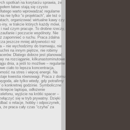
ch spotkań na korytarzu sprawia, że
społem łatwo stają się czysto
Dlatego warto wprowadzać regularne
a nie tylko “o projektach”, ale też o
atach, organizować wirtualne kawy czy
k-iny, w trakcie których każdy mówi,
e i nad czym pracuje. To drobne rzeczy,
 zaufanie i poczucie wspólnoty. Nie
eż zapomnieć o ruchu. Praca zdalna
cza jeszcze mniej aktywności niż
a – nie wychodzimy do tramwaju, nie
uchni na innym piętrze, nie robimy
cerów. Dlatego dobrze jest planować
rwy na rozciąganie, kilkunastominutowe
ągu dnia, a jeśli to możliwe – regularne
rowe ciało to lepsza koncentracja,
ność na stres i więcej energii. Na
staje kwestia równowagi. Praca z domu
ygoda, ale tylko wtedy, gdy potrafimy
 o konkretnej godzinie. Symboliczne
mknięcie laptopa, odłożenie
elefonu, wyjście na krótki spacer –
ełączyć się w tryb prywatny. Dzięki
 dbać o relacje, hobby i odpoczynek,
, że praca cały czas “czyha” za