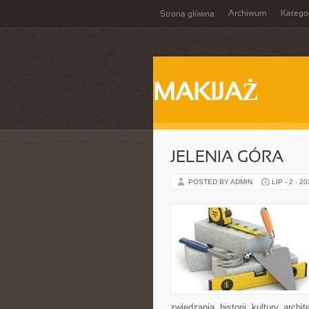
Archiwum
Katego
Strona główna
MAKIJAŻ
JELENIA GÓRA
POSTED BY ADMIN
LIP - 2 - 2
zwiedzania, historii, kultury, arch