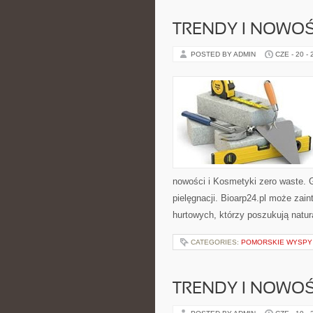
TRENDY I NOWOŚ
POSTED BY ADMIN
CZE - 20 -
nowości i Kosmetyki zero waste. 
pielęgnacji. Bioarp24.pl może zai
hurtowych, którzy poszukują natur
CATEGORIES:
POMORSKIE WYSPY
TRENDY I NOWOŚ