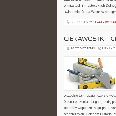
w miastach i miasteczkach Dolnego
świadomie. Moda Wrocław nie ogra
CATEGORIES:
WOJEWÓDZTWO DO
CIEKAWOSTKI I 
POSTED BY ADMIN
LIP - 1 - 2
wszędzie tam, gdzie liczy się wy
Strona prezentuje bogatą ofertę pr
potrzeby współczesnego przemysł
technicznych. Polecam Historia P