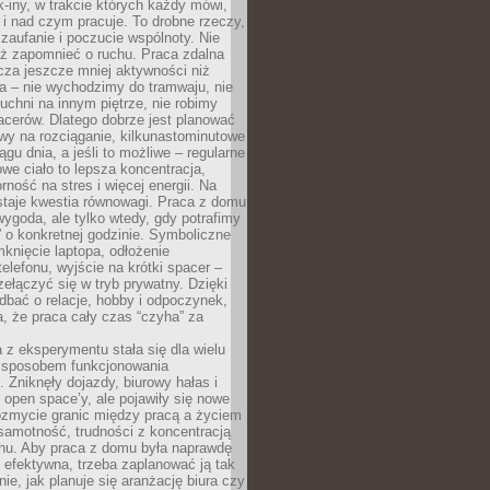
k-iny, w trakcie których każdy mówi,
e i nad czym pracuje. To drobne rzeczy,
 zaufanie i poczucie wspólnoty. Nie
eż zapomnieć o ruchu. Praca zdalna
cza jeszcze mniej aktywności niż
a – nie wychodzimy do tramwaju, nie
uchni na innym piętrze, nie robimy
cerów. Dlatego dobrze jest planować
rwy na rozciąganie, kilkunastominutowe
ągu dnia, a jeśli to możliwe – regularne
rowe ciało to lepsza koncentracja,
ność na stres i więcej energii. Na
staje kwestia równowagi. Praca z domu
ygoda, ale tylko wtedy, gdy potrafimy
 o konkretnej godzinie. Symboliczne
mknięcie laptopa, odłożenie
elefonu, wyjście na krótki spacer –
ełączyć się w tryb prywatny. Dzięki
 dbać o relacje, hobby i odpoczynek,
, że praca cały czas “czyha” za
 z eksperymentu stała się dla wielu
 sposobem funkcjonowania
Zniknęły dojazdy, biurowy hałas i
 open space’y, ale pojawiły się nowe
ozmycie granic między pracą a życiem
samotność, trudności z koncentracją
chu. Aby praca z domu była naprawdę
 efektywna, trzeba zaplanować ją tak
e, jak planuje się aranżację biura czy