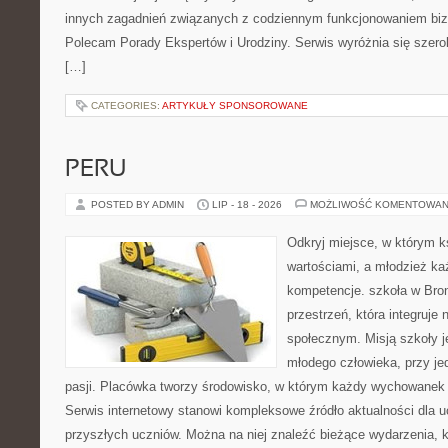
innych zagadnień związanych z codziennym funkcjonowaniem biz
Polecam Porady Ekspertów i Urodziny. Serwis wyróżnia się sze
[…]
CATEGORIES:
ARTYKUŁY SPONSOROWANE
PERU
POSTED BY ADMIN
LIP - 18 - 2026
MOŻLIWOŚĆ KOMENTOWAN
Odkryj miejsce, w którym k
wartościami, a młodzież ka
kompetencje. szkoła w Bro
przestrzeń, która integruje
społecznym. Misją szkoły j
młodego człowieka, przy j
pasji. Placówka tworzy środowisko, w którym każdy wychowanek 
Serwis internetowy stanowi kompleksowe źródło aktualności dla u
przyszłych uczniów. Można na niej znaleźć bieżące wydarzenia, 