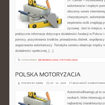
CP Caritas – rozbudowany p
wolontariacie i mądrym pom
obszerny serwis interneto
charytatywnym, wolontaria
wspierania osób znajdującyc
życiowej. Jest to miejsce,
praktyczne informacje dotyczące działalności fundacji w Polsce i
pomocy, pozyskiwania środków, prowadzenia zbiórek, współpracy
angażowania wolontariuszy. Tematyka serwisu obejmuje między 
działalności społecznej, […]
CATEGORIES:
NEUROBIOLOGIA I PSYCHOLOGIA
POLSKA MOTORYZACJA
POSTED BY ADMIN
LIP - 10 - 2026
MOŻLIWOŚĆ KOMENTOWAN
AutomotiveBearings.pl to s
osobach, które interesują s
najbardziej charakterystyc