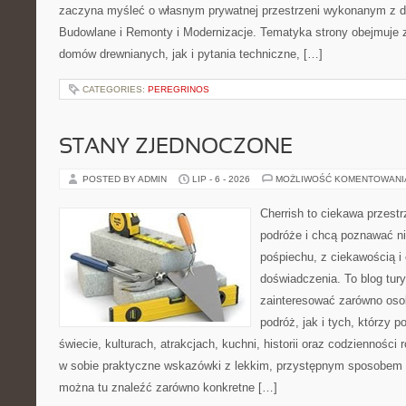
zaczyna myśleć o własnym prywatnej przestrzeni wykonanym z d
Budowlane i Remonty i Modernizacje. Tematyka strony obejmuje
domów drewnianych, jak i pytania techniczne, […]
CATEGORIES:
PEREGRINOS
STANY ZJEDNOCZONE
POSTED BY ADMIN
LIP - 6 - 2026
MOŻLIWOŚĆ KOMENTOWAN
Cherrish to ciekawa przestr
podróże i chcą poznawać n
pośpiechu, z ciekawością i
doświadczenia. To blog tur
zainteresować zarówno oso
podróż, jak i tych, którzy p
świecie, kulturach, atrakcjach, kuchni, historii oraz codzienności
w sobie praktyczne wskazówki z lekkim, przystępnym sposobem 
można tu znaleźć zarówno konkretne […]