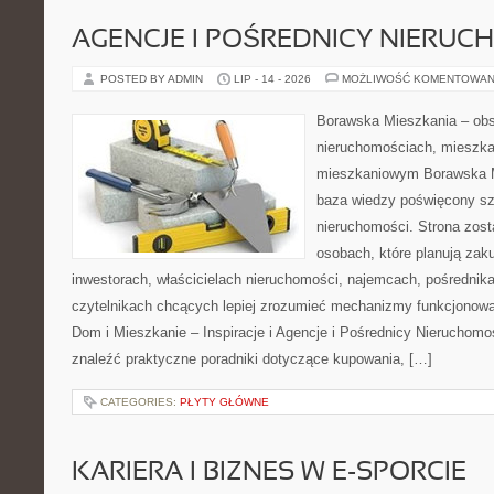
AGENCJE I POŚREDNICY NIERUC
POSTED BY ADMIN
LIP - 14 - 2026
MOŻLIWOŚĆ KOMENTOWAN
Borawska Mieszkania – ob
nieruchomościach, mieszka
mieszkaniowym Borawska M
baza wiedzy poświęcony sz
nieruchomości. Strona zost
osobach, które planują zak
inwestorach, właścicielach nieruchomości, najemcach, pośrednik
czytelnikach chcących lepiej zrozumieć mechanizmy funkcjonowa
Dom i Mieszkanie – Inspiracje i Agencje i Pośrednicy Nieruchom
znaleźć praktyczne poradniki dotyczące kupowania, […]
CATEGORIES:
PŁYTY GŁÓWNE
KARIERA I BIZNES W E-SPORCIE