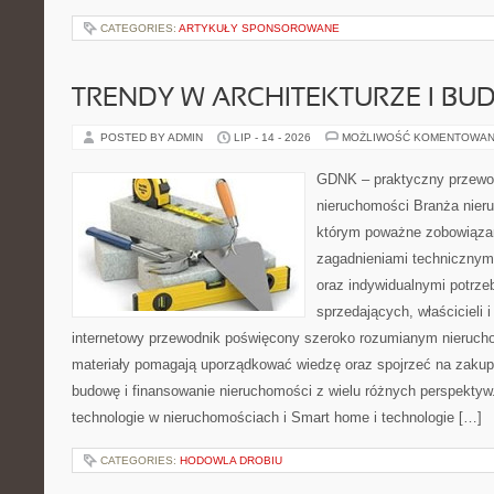
CATEGORIES:
ARTYKUŁY SPONSOROWANE
TRENDY W ARCHITEKTURZE I BU
POSTED BY ADMIN
LIP - 14 - 2026
MOŻLIWOŚĆ KOMENTOWAN
GDNK – praktyczny przewod
nieruchomości Branża nier
którym poważne zobowiązan
zagadnieniami technicznym
oraz indywidualnymi potrze
sprzedających, właścicieli
internetowy przewodnik poświęcony szeroko rozumianym nieruc
materiały pomagają uporządkować wiedzę oraz spojrzeć na zakup
budowę i finansowanie nieruchomości z wielu różnych perspekty
technologie w nieruchomościach i Smart home i technologie […]
CATEGORIES:
HODOWLA DROBIU