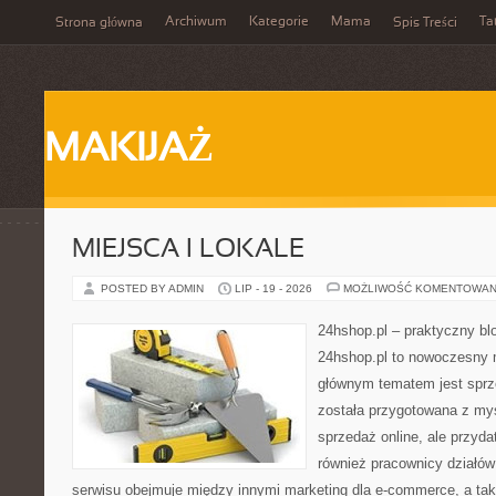
Archiwum
Kategorie
Mama
Ta
Strona główna
Spis Treści
MAKIJAŻ
MIEJSCA I LOKALE
POSTED BY ADMIN
LIP - 19 - 2026
MOŻLIWOŚĆ KOMENTOWAN
24hshop.pl – praktyczny bl
24hshop.pl to nowoczesny 
głównym tematem jest sprz
została przygotowana z my
sprzedaż online, ale przyda
również pracownicy działó
serwisu obejmuje między innymi marketing dla e-commerce, a tak