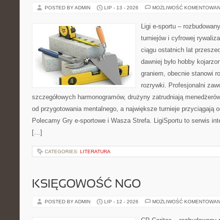
POSTED BY ADMIN
LIP - 13 - 2026
MOŻLIWOŚĆ KOMENTOWAN
Ligi e-sportu – rozbudowany
turniejów i cyfrowej rywaliz
ciągu ostatnich lat przesz
dawniej było hobby kojarz
graniem, obecnie stanowi r
rozrywki. Profesjonalni zaw
szczegółowych harmonogramów, drużyny zatrudniają menedżerów
od przygotowania mentalnego, a największe turnieje przyciągają 
Polecamy Gry e-sportowe i Wasza Strefa. LigiSportu to serwis in
[…]
CATEGORIES:
LITERATURA
KSIĘGOWOŚĆ NGO
POSTED BY ADMIN
LIP - 12 - 2026
MOŻLIWOŚĆ KOMENTOWAN