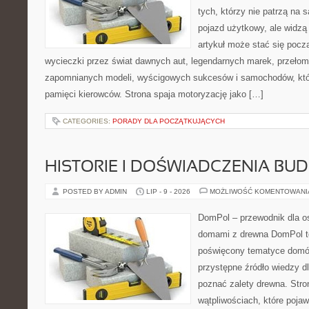
tych, którzy nie patrzą na
pojazd użytkowy, ale widzą
artykuł może stać się pocz
wycieczki przez świat dawnych aut, legendarnych marek, przełom
zapomnianych modeli, wyścigowych sukcesów i samochodów, które
pamięci kierowców. Strona spaja motoryzację jako […]
CATEGORIES:
PORADY DLA POCZĄTKUJĄCYCH
HISTORIE I DOŚWIADCZENIA BU
POSTED BY ADMIN
LIP - 9 - 2026
MOŻLIWOŚĆ KOMENTOWAN
DomPol – przewodnik dla o
domami z drewna DomPol to
poświęcony tematyce domó
przystępne źródło wiedzy dl
poznać zalety drewna. Stro
wątpliwościach, które pojaw