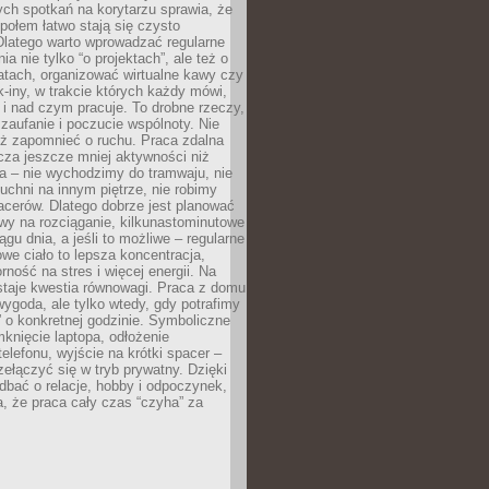
ch spotkań na korytarzu sprawia, że
społem łatwo stają się czysto
Dlatego warto wprowadzać regularne
a nie tylko “o projektach”, ale też o
atach, organizować wirtualne kawy czy
k-iny, w trakcie których każdy mówi,
e i nad czym pracuje. To drobne rzeczy,
 zaufanie i poczucie wspólnoty. Nie
eż zapomnieć o ruchu. Praca zdalna
cza jeszcze mniej aktywności niż
a – nie wychodzimy do tramwaju, nie
uchni na innym piętrze, nie robimy
cerów. Dlatego dobrze jest planować
rwy na rozciąganie, kilkunastominutowe
ągu dnia, a jeśli to możliwe – regularne
rowe ciało to lepsza koncentracja,
ność na stres i więcej energii. Na
staje kwestia równowagi. Praca z domu
ygoda, ale tylko wtedy, gdy potrafimy
 o konkretnej godzinie. Symboliczne
mknięcie laptopa, odłożenie
elefonu, wyjście na krótki spacer –
ełączyć się w tryb prywatny. Dzięki
 dbać o relacje, hobby i odpoczynek,
, że praca cały czas “czyha” za