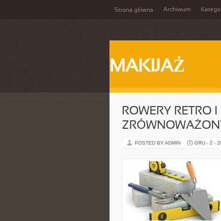
Archiwum
Katego
Strona główna
MAKIJAŻ
ROWERY RETRO I 
ZRÓWNOWAŻONY
POSTED BY ADMIN
GRU - 2 - 