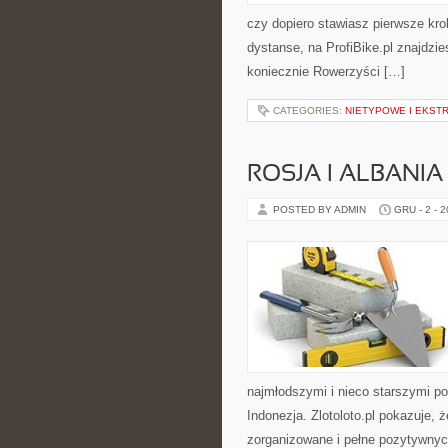
czy dopiero stawiasz pierwsze krok
dystanse, na ProfiBike.pl znajdzie
koniecznie Rowerzyści […]
CATEGORIES:
NIETYPOWE I EKST
ROSJA I ALBANIA
POSTED BY ADMIN
GRU - 2 - 
najmłodszymi i nieco starszymi po
Indonezja. Zlotoloto.pl pokazuje,
zorganizowane i pełne pozytywnych