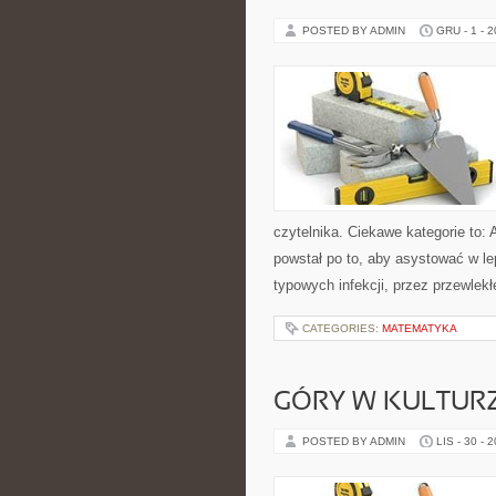
POSTED BY ADMIN
GRU - 1 - 
czytelnika. Ciekawe kategorie to: 
powstał po to, aby asystować w l
typowych infekcji, przez przewlek
CATEGORIES:
MATEMATYKA
GÓRY W KULTURZ
POSTED BY ADMIN
LIS - 30 - 