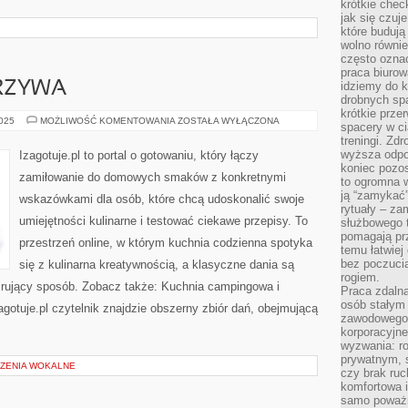
krótkie chec
jak się czuj
które budują
wolno równi
często ozna
praca biurow
ARZYWA
idziemy do k
drobnych spa
krótkie prze
ŚNIADANIA
2025
MOŻLIWOŚĆ KOMENTOWANIA
ZOSTAŁA WYŁĄCZONA
spacery w ci
I
treningi. Zd
WARZYWA
wyższa odpor
Izagotuje.pl to portal o gotowaniu, który łączy
koniec pozo
zamiłowanie do domowych smaków z konkretnymi
to ogromna w
ją “zamykać”
wskazówkami dla osób, które chcą udoskonalić swoje
rytuały – za
umiejętności kulinarne i testować ciekawe przepisy. To
służbowego t
pomagają prz
przestrzeń online, w którym kuchnia codzienna spotyka
temu łatwiej
bez poczucia
się z kulinarna kreatywnością, a klasyczne dania są
rogiem.
pirujący sposób. Zobacz także: Kuchnia campingowa i
Praca zdalna
osób stałym
agotuje.pl czytelnik znajdzie obszerny zbiór dań, obejmującą
zawodowego. 
]
korporacyjne
wyzwania: r
prywatnym, 
CZENIA WOKALNE
czy brak ru
komfortowa i
samo poważni