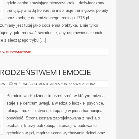
gdzie osoba stawiająca pierwsze kroki i doświadczony
trenujący znajdą konkretne inspiracje treningowe, porady
oraz zachętę do codziennego treningu. PT6.pl –
zumiany jest tutaj jako codzienna praktyka, a nie tylko
tujemy, jak trenować świadomie, aby usprawnić całe ciało,
ce z siedzącego trybu […]
E W BUDOWNICTWIE
 RODZEŃSTWEM I EMOCJE
RELACJE
2025
MOŻLIWOŚĆ KOMENTOWANIA
ZOSTAŁA WYŁĄCZONA
MIĘDZY
RODZEŃSTWEM
I
Poradnictwo Rodzinne to przestrzeń, w którym rodzina
EMOCJE
staje się centrum uwagi, a wiedza o ludzkiej psychice,
relacja i rodzicielstwo splatają się w jedną harmonijną
opowieść. Strona została zaprojektowana z myślą o
osobach, którzy potrzebują inspiracji w budowaniu
głębokich więzi, mądrzejszego wychowania dzieci oraz