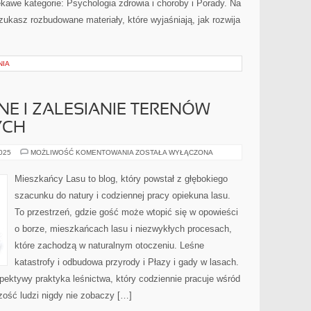
awe kategorie: Psychologia zdrowia i choroby i Porady. Na
ukasz rozbudowane materiały, które wyjaśniają, jak rozwija
NIA
NE I ZALESIANIE TERENÓW
YCH
DRAPIEŻNIKI
2025
MOŻLIWOŚĆ KOMENTOWANIA
ZOSTAŁA WYŁĄCZONA
LEŚNE
I
ZALESIANIE
Mieszkańcy Lasu to blog, który powstał z głębokiego
TERENÓW
ZDEGRADOWANYCH
szacunku do natury i codziennej pracy opiekuna lasu.
To przestrzeń, gdzie gość może wtopić się w opowieści
o borze, mieszkańcach lasu i niezwykłych procesach,
które zachodzą w naturalnym otoczeniu. Leśne
katastrofy i odbudowa przyrody i Płazy i gady w lasach.
pektywy praktyka leśnictwa, który codziennie pracuje wśród
zość ludzi nigdy nie zobaczy […]