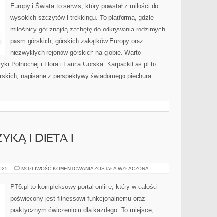
Europy i Świata to serwis, który powstał z miłości do
wysokich szczytów i trekkingu. To platforma, gdzie
miłośnicy gór znajdą zachętę do odkrywania rodzimych
pasm górskich, górskich zakątków Europy oraz
niezwykłych rejonów górskich na globie. Warto
yki Północnej i Flora i Fauna Górska. KarpackiLas.pl to
rskich, napisane z perspektywy świadomego piechura.
KĄ I DIETA I
MOTYWACJA
2025
MOŻLIWOŚĆ KOMENTOWANIA
ZOSTAŁA WYŁĄCZONA
MUZYKĄ
I
DIETA
PT6.pl to kompleksowy portal online, który w całości
I
SUPLEMENTACJA
poświęcony jest fitnessowi funkcjonalnemu oraz
praktycznym ćwiczeniom dla każdego. To miejsce,