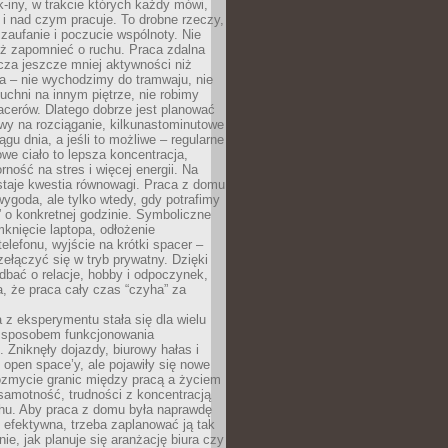
k-iny, w trakcie których każdy mówi,
e i nad czym pracuje. To drobne rzeczy,
 zaufanie i poczucie wspólnoty. Nie
eż zapomnieć o ruchu. Praca zdalna
cza jeszcze mniej aktywności niż
a – nie wychodzimy do tramwaju, nie
uchni na innym piętrze, nie robimy
cerów. Dlatego dobrze jest planować
rwy na rozciąganie, kilkunastominutowe
ągu dnia, a jeśli to możliwe – regularne
rowe ciało to lepsza koncentracja,
ność na stres i więcej energii. Na
staje kwestia równowagi. Praca z domu
ygoda, ale tylko wtedy, gdy potrafimy
 o konkretnej godzinie. Symboliczne
mknięcie laptopa, odłożenie
elefonu, wyjście na krótki spacer –
ełączyć się w tryb prywatny. Dzięki
 dbać o relacje, hobby i odpoczynek,
, że praca cały czas “czyha” za
 z eksperymentu stała się dla wielu
 sposobem funkcjonowania
Zniknęły dojazdy, biurowy hałas i
 open space’y, ale pojawiły się nowe
ozmycie granic między pracą a życiem
samotność, trudności z koncentracją
chu. Aby praca z domu była naprawdę
 efektywna, trzeba zaplanować ją tak
e, jak planuje się aranżację biura czy