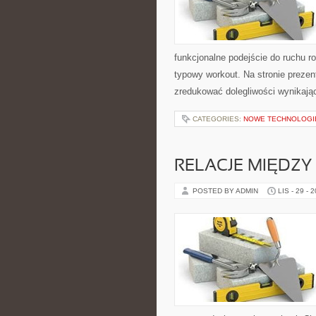
funkcjonalne podejście do ruchu ro
typowy workout. Na stronie prezen
zredukować dolegliwości wynikają
CATEGORIES:
NOWE TECHNOLOGI
RELACJE MIĘDZY
POSTED BY ADMIN
LIS - 29 - 