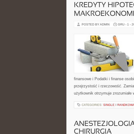
KREDYTY HIPOTE
MAKROEKONOMI
POSTED BY ADMIN
GRU - 1 - 
finansowe i Podatki i finanse oso
przejrzystość i rzeczowość. Zam
użytkownik otrzymuje zrozumiałe w
CATEGORIES:
SINGLE I RANDKOW
ANESTEZJOLOGIA 
CHIRURGIA