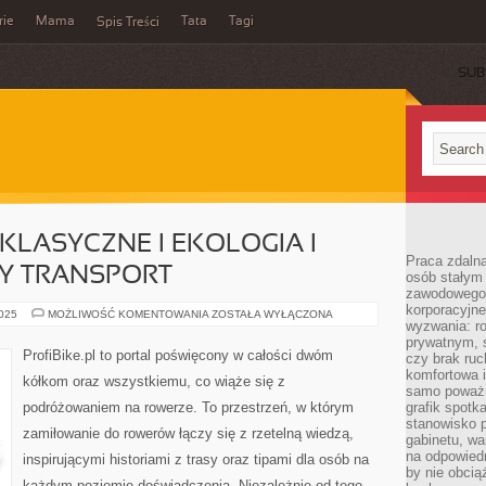
rie
Mama
Tata
Tagi
Spis Treści
SUB
KLASYCZNE I EKOLOGIA I
Praca zdalna
 TRANSPORT
osób stałym
zawodowego. 
korporacyjne
ROWERY
2025
MOŻLIWOŚĆ KOMENTOWANIA
ZOSTAŁA WYŁĄCZONA
wyzwania: r
RETRO
I
prywatnym, 
KLASYCZNE
ProfiBike.pl to portal poświęcony w całości dwóm
czy brak ru
I
EKOLOGIA
komfortowa i
kółkom oraz wszystkiemu, co wiąże się z
I
samo poważni
ZRÓWNOWAŻONY
podróżowaniem na rowerze. To przestrzeń, w którym
grafik spotk
TRANSPORT
stanowisko 
zamiłowanie do rowerów łączy się z rzetelną wiedzą,
gabinetu, wa
na odpowiedn
inspirującymi historiami z trasy oraz tipami dla osób na
by nie obcią
każdym poziomie doświadczenia. Niezależnie od tego,