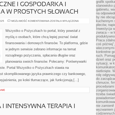
grafik spotk
CZNE I GOSPODARKA I
stanowisko 
gabinetu, wa
A W PROSTYCH SŁOWACH
na odpowiedn
by nie obcią
kuchennym s
KREDYTY
2025
MOŻLIWOŚĆ KOMENTOWANIA
ZOSTAŁA WYŁĄCZONA
HIPOTECZNE
pleców, napi
I
Inwestycja 
GOSPODARKA
Wszystko o Pożyczkach to portal, który powstał z
I
zwraca – w 
MAKROEKONOMIA
produktywnoś
myślą o osobach, które chcą lepiej poznać świat
W
Praca zdaln
PROSTYCH
finansowania i domowych finansów. To platforma, gdzie
SŁOWACH
coś później”
wieczornymi
w jednym serwisie zebrano informacje na temat
konkretne go
rozsądnego pożyczania, spłacania długów oraz
ruch. Pomaga
dzień oraz p
planowania swoich finansów. Polecamy: Porównywarki
sytuacji, w 
komunikatory
biste. Portal Wszystko o Pożyczkach stawia na
nietknięte. 
iast skomplikowanego języka prawniczego czy bankowego,
rolę odgrywa
do zarządza
yjaśnienia, po kolei tłumaczące, jak funkcjonują […]
chmurze, fi
procedurami
zorganizowa
ANIE
trzeba świad
powiadomien
komunikować
I INTENSYWNA TERAPIA I
nie zamienił 
wyzwaniem je
codziennych