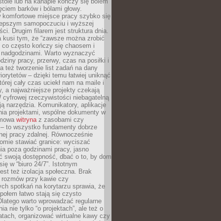
tole lub na kanapie kończy się bólem
ęciem barków i bólami głowy.
w komfortowe miejsce pracy szybko się
lepszym samopoczuciu i wyższej
ci. Drugim filarem jest struktura dnia.
a kusi tym, że “zawsze można zrobić
, co często kończy się chaosem i
 nadgodzinami. Warto wyznaczyć
dziny pracy, przerwy, czas na posiłki i
 też tworzenie list zadań na dany
riorytetów – dzięki temu łatwiej uniknąć
której cały czas uciekł nam na maile i
, a najważniejsze projekty czekają
W cyfrowej rzeczywistości niebagatelną
ją narzędzia. Komunikatory, aplikacje
nia projektami, wspólne dokumenty w
rmowa
witryna
z zasobami czy
 – to wszystko fundamenty dobrze
nej pracy zdalnej. Równocześnie
omie stawiać granice: wyciszać
ia poza godzinami pracy, jasno
 swoją dostępność, dbać o to, by dom
się w “biuro 24/7”. Istotnym
st też izolacja społeczna. Brak
 rozmów przy kawie czy
ch spotkań na korytarzu sprawia, że
społem łatwo stają się czysto
Dlatego warto wprowadzać regularne
a nie tylko “o projektach”, ale też o
atach, organizować wirtualne kawy czy