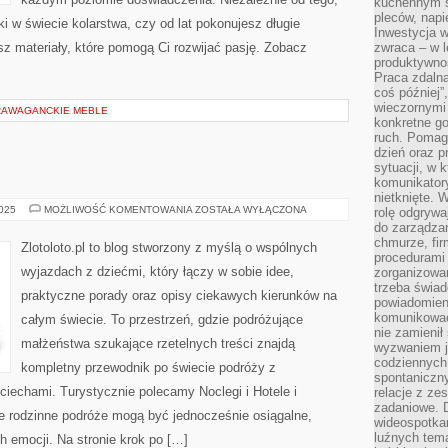
kuchennym s
pleców, napi
i w świecie kolarstwa, czy od lat pokonujesz długie
Inwestycja 
sz materiały, które pomogą Ci rozwijać pasję. Zobacz
zwraca – w 
produktywnoś
Praca zdaln
coś później”
wieczornymi
RAWAGANCKIE MEBLE
konkretne go
ruch. Pomaga
dzień oraz p
sytuacji, w 
komunikatory
nietknięte. 
ROSJA
2025
MOŻLIWOŚĆ KOMENTOWANIA
ZOSTAŁA WYŁĄCZONA
rolę odgrywa
I
do zarządza
ALBANIA
chmurze, fi
Zlotoloto.pl to blog stworzony z myślą o wspólnych
procedurami
wyjazdach z dziećmi, który łączy w sobie idee,
zorganizowa
trzeba świad
praktyczne porady oraz opisy ciekawych kierunków na
powiadomien
komunikować
całym świecie. To przestrzeń, gdzie podróżujące
nie zamienił 
małżeństwa szukające rzetelnych treści znajdą
wyzwaniem je
codziennych
kompletny przewodnik po świecie podróży z
spontaniczny
ciechami. Turystycznie polecamy Noclegi i Hotele i
relacje z ze
zadaniowe. 
 że rodzinne podróże mogą być jednocześnie osiągalne,
wideospotkani
luźnych tem
 emocji. Na stronie krok po […]