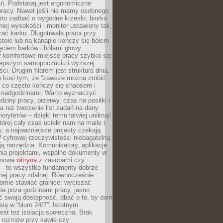
ań. Podstawą jest ergonomiczne
pracy. Nawet jeśli nie mamy osobnego
rto zadbać o wygodne krzesło, biurko
iej wysokości i monitor ustawiony tak,
żać karku. Długotrwała praca przy
tole lub na kanapie kończy się bólem
ęciem barków i bólami głowy.
w komfortowe miejsce pracy szybko się
lepszym samopoczuciu i wyższej
ci. Drugim filarem jest struktura dnia.
a kusi tym, że “zawsze można zrobić
, co często kończy się chaosem i
 nadgodzinami. Warto wyznaczyć
dziny pracy, przerwy, czas na posiłki i
 też tworzenie list zadań na dany
riorytetów – dzięki temu łatwiej uniknąć
której cały czas uciekł nam na maile i
, a najważniejsze projekty czekają
W cyfrowej rzeczywistości niebagatelną
ją narzędzia. Komunikatory, aplikacje
nia projektami, wspólne dokumenty w
rmowa
witryna
z zasobami czy
 – to wszystko fundamenty dobrze
nej pracy zdalnej. Równocześnie
omie stawiać granice: wyciszać
ia poza godzinami pracy, jasno
 swoją dostępność, dbać o to, by dom
się w “biuro 24/7”. Istotnym
st też izolacja społeczna. Brak
 rozmów przy kawie czy