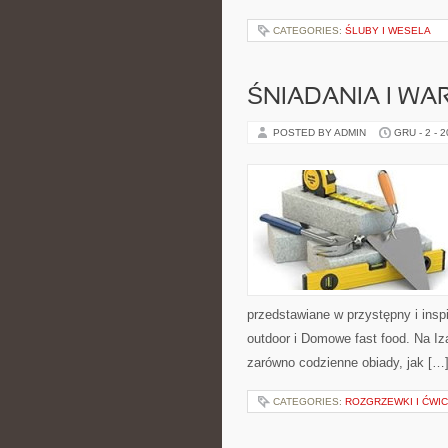
CATEGORIES:
ŚLUBY I WESELA
ŚNIADANIA I W
POSTED BY ADMIN
GRU - 2 - 
przedstawiane w przystępny i ins
outdoor i Domowe fast food. Na Iz
zarówno codzienne obiady, jak […
CATEGORIES:
ROZGRZEWKI I ĆWI