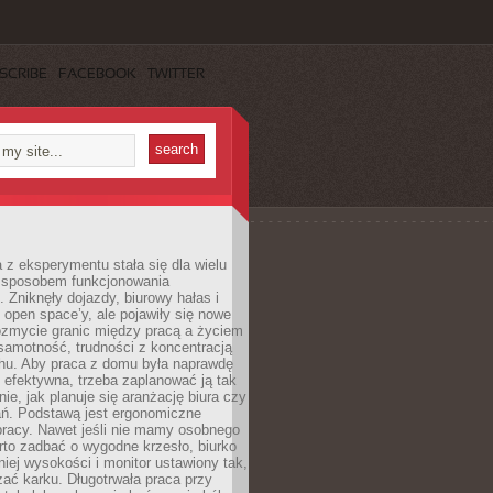
SCRIBE
FACEBOOK
TWITTER
 z eksperymentu stała się dla wielu
 sposobem funkcjonowania
Zniknęły dojazdy, biurowy hałas i
 open space’y, ale pojawiły się nowe
ozmycie granic między pracą a życiem
samotność, trudności z koncentracją
chu. Aby praca z domu była naprawdę
 efektywna, trzeba zaplanować ją tak
e, jak planuje się aranżację biura czy
ań. Podstawą jest ergonomiczne
pracy. Nawet jeśli nie mamy osobnego
rto zadbać o wygodne krzesło, biurko
iej wysokości i monitor ustawiony tak,
żać karku. Długotrwała praca przy