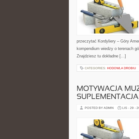
przeczytać Kordyliery – Góry Amer
kompendium wiedzy o terenach gó
Znajdziesz tu dokładne […]
CATEGORIES:
HODOWLA DROBIU
MOTYWACJA MUZY
SUPLEMENTACJA
POSTED BY ADMIN
LIS - 29 - 