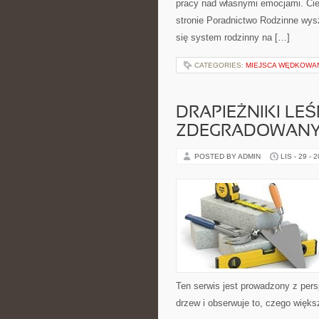
pracy nad własnymi emocjami. Ciek
stronie Poradnictwo Rodzinne wysz
się system rodzinny na […]
CATEGORIES:
MIEJSCA WĘDKOWA
DRAPIEŻNIKI LEŚ
ZDEGRADOWAN
POSTED BY ADMIN
LIS - 29 - 
Ten serwis jest prowadzony z pers
drzew i obserwuje to, czego więks