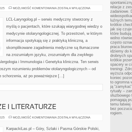
spontaniczny
relacje z ze
ANESTEZJOLOGIA
2025
MOŻLIWOŚĆ KOMENTOWANIA
ZOSTAŁA WYŁĄCZONA
zadaniowe. 
I
INTENSYWNA
wideospotkani
TERAPIA
LCL-Laryngolog.pl – serwis medyczny stworzony z
luźnych tem
I
CHIRURGIA
krótkie chec
myślą o pacjentach, które szukają wiarygodnej wiedzy o
jak się czuj
medycynie otolaryngologicznej. To przestrzeń, w którym
które budują
wolno równi
informacja spotykają się z praktyką kliniczną, a
często ozna
praca biurow
skomplikowane zagadnienia medyczne są tłumaczone
idziemy do k
na zrozumiałym języku, zrozumiałym dla zwykłego
drobnych spa
krótkie prze
Alergologia i Immunologia i Genetyka kliniczna. Ten serwis
spacery w ci
epszym rozumieniu problemów otolaryngologicznych – od
treningi. Zd
wyższa odpor
łe schorzenia, aż po poważniejsze […]
koniec pozo
to ogromna w
ją “zamykać”
rytuały – za
służbowego t
pomagają prz
temu łatwiej
E I LITERATURZE
bez poczucia
rogiem.
GÓRY
2025
MOŻLIWOŚĆ KOMENTOWANIA
ZOSTAŁA WYŁĄCZONA
W
KULTURZE
I
KarpackiLas.pl – Góry, Szlaki i Pasma Górskie Polski,
LITERATURZE