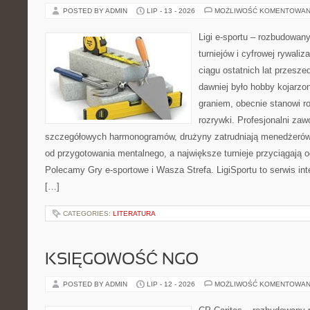
POSTED BY ADMIN
LIP - 13 - 2026
MOŻLIWOŚĆ KOMENTOWAN
Ligi e-sportu – rozbudowany
turniejów i cyfrowej rywaliz
ciągu ostatnich lat przesz
dawniej było hobby kojarz
graniem, obecnie stanowi r
rozrywki. Profesjonalni zaw
szczegółowych harmonogramów, drużyny zatrudniają menedżerów
od przygotowania mentalnego, a największe turnieje przyciągają 
Polecamy Gry e-sportowe i Wasza Strefa. LigiSportu to serwis in
[…]
CATEGORIES:
LITERATURA
KSIĘGOWOŚĆ NGO
POSTED BY ADMIN
LIP - 12 - 2026
MOŻLIWOŚĆ KOMENTOWAN