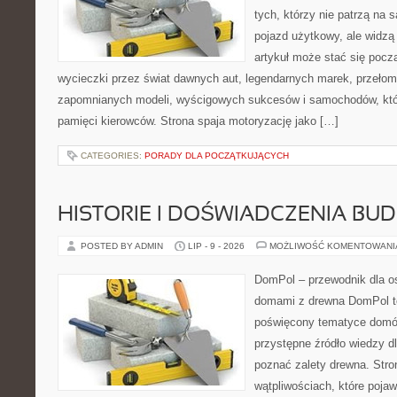
tych, którzy nie patrzą na
pojazd użytkowy, ale widzą
artykuł może stać się pocz
wycieczki przez świat dawnych aut, legendarnych marek, przełom
zapomnianych modeli, wyścigowych sukcesów i samochodów, które
pamięci kierowców. Strona spaja motoryzację jako […]
CATEGORIES:
PORADY DLA POCZĄTKUJĄCYCH
HISTORIE I DOŚWIADCZENIA BU
POSTED BY ADMIN
LIP - 9 - 2026
MOŻLIWOŚĆ KOMENTOWAN
DomPol – przewodnik dla o
domami z drewna DomPol to
poświęcony tematyce domó
przystępne źródło wiedzy dl
poznać zalety drewna. Stro
wątpliwościach, które pojaw