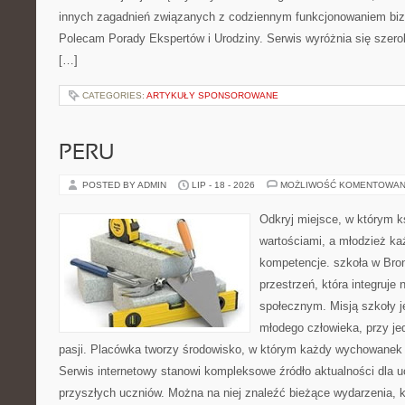
innych zagadnień związanych z codziennym funkcjonowaniem biz
Polecam Porady Ekspertów i Urodziny. Serwis wyróżnia się sze
[…]
CATEGORIES:
ARTYKUŁY SPONSOROWANE
PERU
POSTED BY ADMIN
LIP - 18 - 2026
MOŻLIWOŚĆ KOMENTOWAN
Odkryj miejsce, w którym k
wartościami, a młodzież ka
kompetencje. szkoła w Bro
przestrzeń, która integruje
społecznym. Misją szkoły j
młodego człowieka, przy j
pasji. Placówka tworzy środowisko, w którym każdy wychowanek 
Serwis internetowy stanowi kompleksowe źródło aktualności dla u
przyszłych uczniów. Można na niej znaleźć bieżące wydarzenia, 