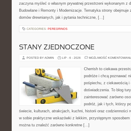
zaczyna myśleć o własnym prywatnej przestrzeni wykonanym z d
Budowlane i Remonty i Modernizacje. Tematyka strony obejmuje
domów drewnianych, jak i pytania techniczne, […]
CATEGORIES:
PEREGRINOS
STANY ZJEDNOCZONE
POSTED BY ADMIN
LIP - 6 - 2026
MOŻLIWOŚĆ KOMENTOWAN
Cherrish to ciekawa przestr
podróże i chcą poznawać n
pośpiechu, z ciekawością i
doświadczenia. To blog tur
zainteresować zarówno oso
podróż, jak i tych, którzy p
świecie, kulturach, atrakcjach, kuchni, historii oraz codzienności
w sobie praktyczne wskazówki z lekkim, przystępnym sposobem 
można tu znaleźć zarówno konkretne […]