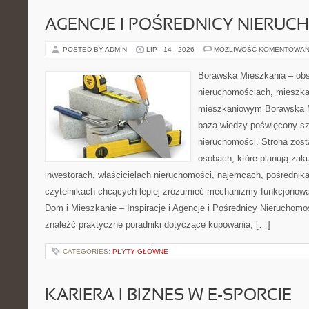
AGENCJE I POŚREDNICY NIERUC
POSTED BY ADMIN
LIP - 14 - 2026
MOŻLIWOŚĆ KOMENTOWAN
Borawska Mieszkania – ob
nieruchomościach, mieszka
mieszkaniowym Borawska M
baza wiedzy poświęcony sz
nieruchomości. Strona zost
osobach, które planują zak
inwestorach, właścicielach nieruchomości, najemcach, pośrednik
czytelnikach chcących lepiej zrozumieć mechanizmy funkcjonowa
Dom i Mieszkanie – Inspiracje i Agencje i Pośrednicy Nieruchom
znaleźć praktyczne poradniki dotyczące kupowania, […]
CATEGORIES:
PŁYTY GŁÓWNE
KARIERA I BIZNES W E-SPORCIE