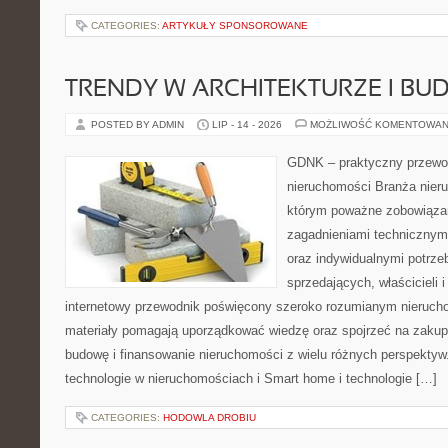
CATEGORIES:
ARTYKUŁY SPONSOROWANE
TRENDY W ARCHITEKTURZE I BU
POSTED BY ADMIN
LIP - 14 - 2026
MOŻLIWOŚĆ KOMENTOWAN
GDNK – praktyczny przewod
nieruchomości Branża nier
którym poważne zobowiązan
zagadnieniami technicznym
oraz indywidualnymi potrze
sprzedających, właścicieli
internetowy przewodnik poświęcony szeroko rozumianym nieruc
materiały pomagają uporządkować wiedzę oraz spojrzeć na zakup
budowę i finansowanie nieruchomości z wielu różnych perspekty
technologie w nieruchomościach i Smart home i technologie […]
CATEGORIES:
HODOWLA DROBIU