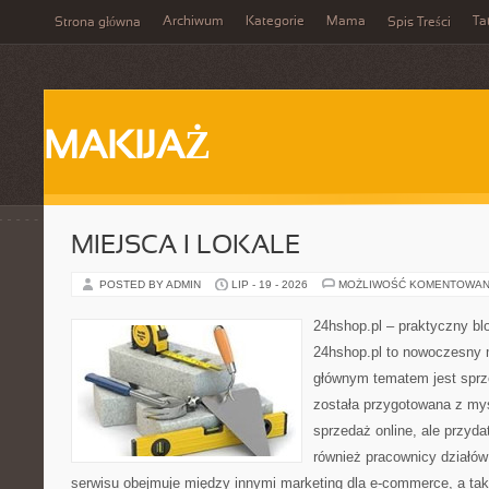
Archiwum
Kategorie
Mama
Ta
Strona główna
Spis Treści
MAKIJAŻ
MIEJSCA I LOKALE
POSTED BY ADMIN
LIP - 19 - 2026
MOŻLIWOŚĆ KOMENTOWAN
24hshop.pl – praktyczny bl
24hshop.pl to nowoczesny 
głównym tematem jest sprz
została przygotowana z my
sprzedaż online, ale przyda
również pracownicy działó
serwisu obejmuje między innymi marketing dla e-commerce, a tak