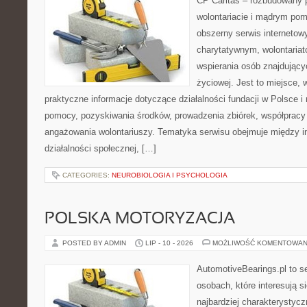
CP Caritas – rozbudowany p
wolontariacie i mądrym pom
obszerny serwis interneto
charytatywnym, wolontaria
wspierania osób znajdującyc
życiowej. Jest to miejsce,
praktyczne informacje dotyczące działalności fundacji w Polsce i
pomocy, pozyskiwania środków, prowadzenia zbiórek, współpracy
angażowania wolontariuszy. Tematyka serwisu obejmuje między 
działalności społecznej, […]
CATEGORIES:
NEUROBIOLOGIA I PSYCHOLOGIA
POLSKA MOTORYZACJA
POSTED BY ADMIN
LIP - 10 - 2026
MOŻLIWOŚĆ KOMENTOWAN
AutomotiveBearings.pl to s
osobach, które interesują s
najbardziej charakterystyc