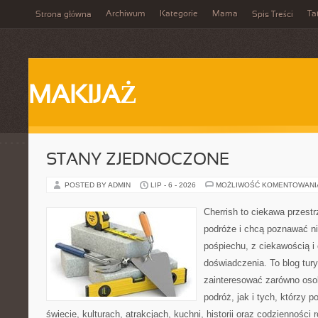
Archiwum
Kategorie
Mama
Ta
Strona główna
Spis Treści
MAKIJAŻ
STANY ZJEDNOCZONE
POSTED BY ADMIN
LIP - 6 - 2026
MOŻLIWOŚĆ KOMENTOWAN
Cherrish to ciekawa przestr
podróże i chcą poznawać n
pośpiechu, z ciekawością i
doświadczenia. To blog tur
zainteresować zarówno oso
podróż, jak i tych, którzy p
świecie, kulturach, atrakcjach, kuchni, historii oraz codzienności