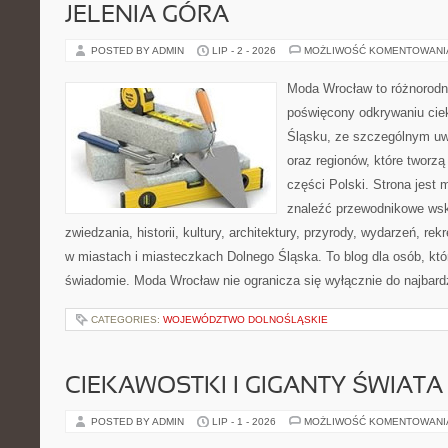
JELENIA GÓRA
POSTED BY ADMIN
LIP - 2 - 2026
MOŻLIWOŚĆ KOMENTOWAN
Moda Wrocław to różnorodn
poświęcony odkrywaniu ci
Śląsku, ze szczególnym uw
oraz regionów, które tworz
części Polski. Strona jest
znaleźć przewodnikowe ws
zwiedzania, historii, kultury, architektury, przyrody, wydarzeń, re
w miastach i miasteczkach Dolnego Śląska. To blog dla osób, któ
świadomie. Moda Wrocław nie ogranicza się wyłącznie do najbard
CATEGORIES:
WOJEWÓDZTWO DOLNOŚLĄSKIE
CIEKAWOSTKI I GIGANTY ŚWIATA
POSTED BY ADMIN
LIP - 1 - 2026
MOŻLIWOŚĆ KOMENTOWAN