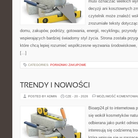
musi oznaczać wielkich wy
decyzji ani kosztownych zm
czytelnik może znaleźć wsk
zrozumiałe teksty dotyczą
domu, zakupów, podróży, gotowania, energii, recyklingu, przyrod
wspierających bardziej świadomy styl życia. Strona została przy
które chcą lepiej rozumieć współczesne wyzwania środowiskowe, 
[…]
CATEGORIES:
PORADNIKI ZAKUPOWE
TRENDY I NOWOŚCI
POSTED BY ADMIN
CZE - 20 - 2026
MOŻLIWOŚĆ KOMENTOWA
Bioarp24.pl to internetowa 
się wokół kosmetyków natu
odbierana jako punkt odnies
interesują się codzienną tro
która wpisuje się w rosnąc