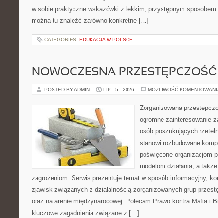
w sobie praktyczne wskazówki z lekkim, przystępnym sposobem 
można tu znaleźć zarówno konkretne […]
CATEGORIES:
EDUKACJA W POLSCE
NOWOCZESNA PRZESTĘPCZOŚĆ
POSTED BY ADMIN
LIP - 5 - 2026
MOŻLIWOŚĆ KOMENTOWAN
Zorganizowana przestępczoś
ogromne zainteresowanie za
osób poszukujących rzeteln
stanowi rozbudowane kompe
poświęcone organizacjom pr
modelom działania, a takż
zagrożeniom. Serwis prezentuje temat w sposób informacyjny, ko
zjawisk związanych z działalnością zorganizowanych grup przest
oraz na arenie międzynarodowej. Polecam Prawo kontra Mafia i Br
kluczowe zagadnienia związane z […]