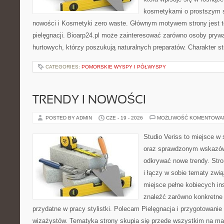
kosmetykami o prostszym s
nowości i Kosmetyki zero waste. Głównym motywem strony jest t
pielęgnacji. Bioarp24.pl może zainteresować zarówno osoby prywa
hurtowych, którzy poszukują naturalnych preparatów. Charakter st
CATEGORIES:
POMORSKIE WYSPY I PÓŁWYSPY
TRENDY I NOWOŚCI
POSTED BY ADMIN
CZE - 19 - 2026
MOŻLIWOŚĆ KOMENTOWA
Studio Veriss to miejsce w 
oraz sprawdzonym wskazów
odkrywać nowe trendy. Stro
i łączy w sobie tematy zwi
miejsce pełne kobiecych in
znaleźć zarówno konkretne 
przydatne w pracy stylistki. Polecam Pielęgnacja i przygotowanie s
wizażystów. Tematyka strony skupia się przede wszystkim na maki