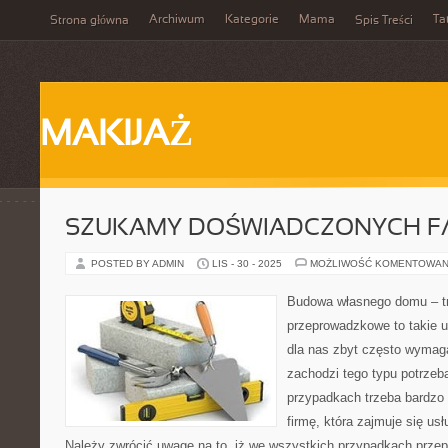
Archiwum
Kategorie
Mama
Ta
Strona główna
Spis Treści
MAKIJAŻ
SZUKAMY DOŚWIADCZONYCH 
POSTED BY ADMIN
LIS - 30 - 2025
MOŻLIWOŚĆ KOMENTOWAN
Budowa własnego domu – tr
przeprowadzkowe to takie us
dla nas zbyt często wymag
zachodzi tego typu potrzeb
przypadkach trzeba bardzo 
firmę, która zajmuje się u
Należy zwrócić uwagę na to, iż we wszystkich przypadkach prze