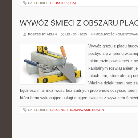
CATEGORIES:
GLOSSIER (USA)
WYWÓZ ŚMIECI Z OBSZARU PLA
POSTED BY ADMIN
LIS - 30 - 2025
MOŻLIWOŚĆ KOMENTOWAN
Wywóz gruzu z placu budo
pozbyć się z terenu własne
takim razie powinieneś z p
kapitalnym rozwiązaniem je
takich firm, które oferują u
Właśnie dzięki temu bez ża
będziesz miał możliwość bez żadnych problemów oczyścić teren 
która firma wykonująca usługi mające związek z wywozem śmieci
CATEGORIES:
SADZENIE I ROZMNAŻANIE ROŚLIN