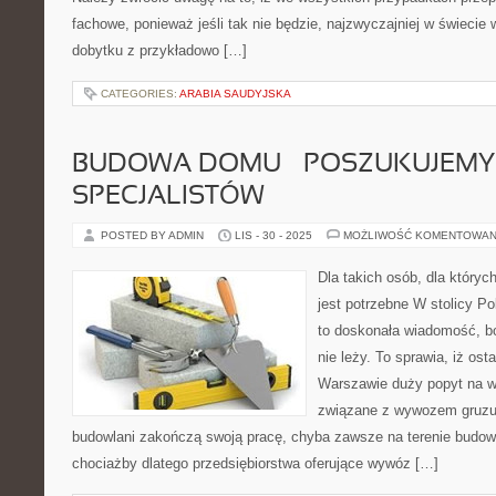
fachowe, ponieważ jeśli tak nie będzie, najzwyczajniej w świecie
dobytku z przykładowo […]
CATEGORIES:
ARABIA SAUDYJSKA
BUDOWA DOMU – POSZUKUJEMY
SPECJALISTÓW
POSTED BY ADMIN
LIS - 30 - 2025
MOŻLIWOŚĆ KOMENTOWAN
Dla takich osób, dla któryc
jest potrzebne W stolicy Po
to doskonała wiadomość, bo
nie leży. To sprawia, iż os
Warszawie duży popyt na ws
związane z wywozem gruzu
budowlani zakończą swoją pracę, chyba zawsze na terenie budowy
chociażby dlatego przedsiębiorstwa oferujące wywóz […]