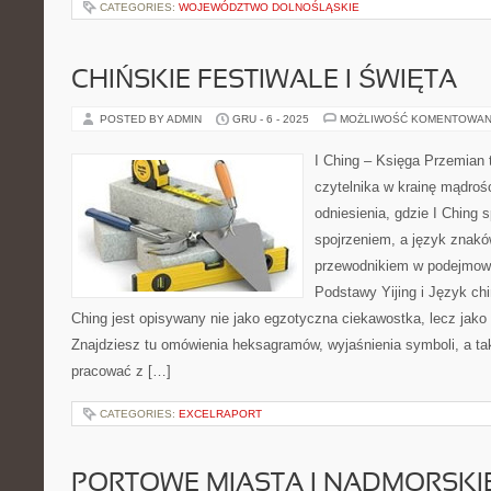
CATEGORIES:
WOJEWÓDZTWO DOLNOŚLĄSKIE
CHIŃSKIE FESTIWALE I ŚWIĘTA
POSTED BY ADMIN
GRU - 6 - 2025
MOŻLIWOŚĆ KOMENTOWAN
I Ching – Księga Przemian t
czytelnika w krainę mądroś
odniesienia, gdzie I Ching 
spojrzeniem, a język znakó
przewodnikiem w podejmowa
Podstawy Yijing i Język chiń
Ching jest opisywany nie jako egzotyczna ciekawostka, lecz jak
Znajdziesz tu omówienia heksagramów, wyjaśnienia symboli, a tak
pracować z […]
CATEGORIES:
EXCELRAPORT
PORTOWE MIASTA I NADMORSKI