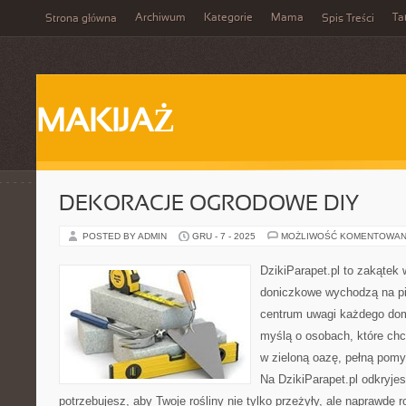
Archiwum
Kategorie
Mama
Ta
Strona główna
Spis Treści
MAKIJAŻ
DEKORACJE OGRODOWE DIY
POSTED BY ADMIN
GRU - 7 - 2025
MOŻLIWOŚĆ KOMENTOWAN
DzikiParapet.pl to zakątek 
doniczkowe wychodzą na pie
centrum uwagi każdego dom
myślą o osobach, które chc
w zieloną oazę, pełną pomy
Na DzikiParapet.pl odkryje
potrzebujesz, aby Twoje rośliny nie tylko przeżyły, ale naprawdę