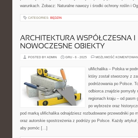
warunkach. Zobacz: Naturalne nawozy i środki ochrony roślin i O
CATEGORIES:
BĘDZIN
ARCHITEKTURA WSPÓŁCZESNA I
NOWOCZESNE OBIEKTY
POSTED BY ADMIN
GRU - 6 - 2025
MOŻLIWOŚĆ KOMENTOWAN
uMichalika – Polska w podr
który został stworzony z z
podróżowania po Polsce. T
odbiorca znajdzie pomysły 
regionach kraju – od pasm 
po wybrzeże oraz historycz
pod marką uMichalika odnajdziesz rozbudowane przewodniki po mi
oraz autorskie spostrzeżenia z podróży po Polsce. Każdy artykuł 
aby pomóc […]