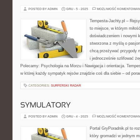
POSTED BY ADMIN
GRU - 5 - 2025
MOŻLIWOŚĆ KOMENTOWAN
Tempesta-Jachty.pl – Rejsy
to miejsce, w którym miłoś
doświadczeniem i nowymi k
stworzona z myślą o pasjon
chcą przeżywać przygody n
i jednocześnie szlifować że
Polecamy: Psychologia na Morzu i Nawigacja i orientacja. Tempesta
w której każdy sympatyk rejsów znajdzie coś dla siebie – od pora
CATEGORIES:
SURFERSKI RADAR
SYMULATORY
POSTED BY ADMIN
GRU - 4 - 2025
MOŻLIWOŚĆ KOMENTOWAN
Portal GryPoradnik.pl to ro
który gromadzi w jednym mi