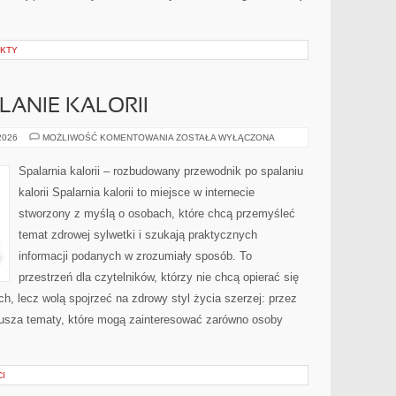
EKTY
LANIE KALORII
TRENINGI
 2026
MOŻLIWOŚĆ KOMENTOWANIA
ZOSTAŁA WYŁĄCZONA
NA
SPALANIE
KALORII
Spalarnia kalorii – rozbudowany przewodnik po spalaniu
kalorii Spalarnia kalorii to miejsce w internecie
stworzony z myślą o osobach, które chcą przemyśleć
temat zdrowej sylwetki i szukają praktycznych
informacji podanych w zrozumiały sposób. To
przestrzeń dla czytelników, którzy nie chcą opierać się
h, lecz wolą spojrzeć na zdrowy styl życia szerzej: przez
rusza tematy, które mogą zainteresować zarówno osoby
CI