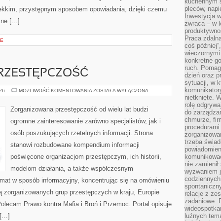
kuchennym s
pleców, napi
lekkim, przystępnym sposobem opowiadania, dzięki czemu
Inwestycja 
tne […]
zwraca – w 
produktywnoś
Praca zdaln
CE
coś później”
wieczornymi
konkretne go
ruch. Pomaga
RZESTĘPCZOŚĆ
dzień oraz p
sytuacji, w 
komunikatory
NOWOCZESNA
026
MOŻLIWOŚĆ KOMENTOWANIA
ZOSTAŁA WYŁĄCZONA
PRZESTĘPCZOŚĆ
nietknięte. 
rolę odgrywa
Zorganizowana przestępczość od wielu lat budzi
do zarządza
chmurze, fi
ogromne zainteresowanie zarówno specjalistów, jak i
procedurami
osób poszukujących rzetelnych informacji. Strona
zorganizowa
trzeba świad
stanowi rozbudowane kompendium informacji
powiadomien
poświęcone organizacjom przestępczym, ich historii,
komunikować
nie zamienił 
modelom działania, a także współczesnym
wyzwaniem je
codziennych
emat w sposób informacyjny, koncentrując się na omówieniu
spontaniczny
ią zorganizowanych grup przestępczych w kraju, Europie
relacje z ze
zadaniowe. 
olecam Prawo kontra Mafia i Broń i Przemoc. Portal opisuje
wideospotkani
 […]
luźnych tem