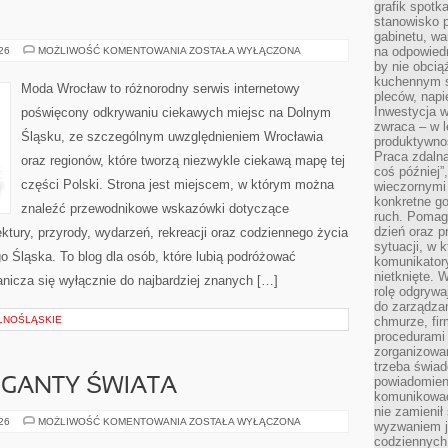
grafik spotk
stanowisko 
gabinetu, wa
JELENIA
na odpowiedn
026
MOŻLIWOŚĆ KOMENTOWANIA
ZOSTAŁA WYŁĄCZONA
GÓRA
by nie obcią
kuchennym s
Moda Wrocław to różnorodny serwis internetowy
pleców, napi
Inwestycja 
poświęcony odkrywaniu ciekawych miejsc na Dolnym
zwraca – w 
Śląsku, ze szczególnym uwzględnieniem Wrocławia
produktywnoś
Praca zdaln
oraz regionów, które tworzą niezwykle ciekawą mapę tej
coś później”
części Polski. Strona jest miejscem, w którym można
wieczornymi
konkretne go
znaleźć przewodnikowe wskazówki dotyczące
ruch. Pomaga
dzień oraz p
itektury, przyrody, wydarzeń, rekreacji oraz codziennego życia
sytuacji, w 
 Śląska. To blog dla osób, które lubią podróżować
komunikatory
nietknięte. 
nicza się wyłącznie do najbardziej znanych […]
rolę odgrywa
do zarządza
LNOŚLĄSKIE
chmurze, fi
procedurami
zorganizowa
trzeba świad
powiadomien
GIGANTY ŚWIATA
komunikować
nie zamienił 
CIEKAWOSTKI
026
MOŻLIWOŚĆ KOMENTOWANIA
ZOSTAŁA WYŁĄCZONA
wyzwaniem je
I
codziennych
GIGANTY