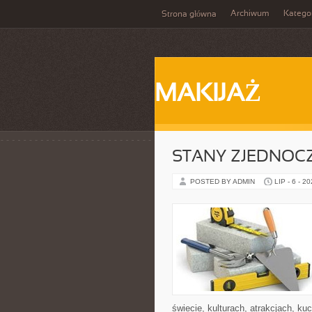
Archiwum
Katego
Strona główna
MAKIJAŻ
STANY ZJEDNOC
POSTED BY ADMIN
LIP - 6 - 2
świecie, kulturach, atrakcjach, kuc