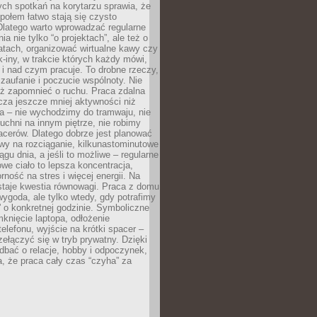
ch spotkań na korytarzu sprawia, że
społem łatwo stają się czysto
Dlatego warto wprowadzać regularne
a nie tylko “o projektach”, ale też o
atach, organizować wirtualne kawy czy
k-iny, w trakcie których każdy mówi,
e i nad czym pracuje. To drobne rzeczy,
 zaufanie i poczucie wspólnoty. Nie
eż zapomnieć o ruchu. Praca zdalna
cza jeszcze mniej aktywności niż
a – nie wychodzimy do tramwaju, nie
uchni na innym piętrze, nie robimy
cerów. Dlatego dobrze jest planować
rwy na rozciąganie, kilkunastominutowe
ągu dnia, a jeśli to możliwe – regularne
rowe ciało to lepsza koncentracja,
ność na stres i więcej energii. Na
staje kwestia równowagi. Praca z domu
ygoda, ale tylko wtedy, gdy potrafimy
 o konkretnej godzinie. Symboliczne
mknięcie laptopa, odłożenie
elefonu, wyjście na krótki spacer –
ełączyć się w tryb prywatny. Dzięki
 dbać o relacje, hobby i odpoczynek,
, że praca cały czas “czyha” za