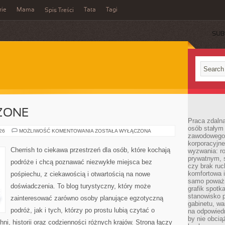
rie
Mama
Tata
Tagi
Spis Treści
SUB
ZONE
Praca zdalna
osób stałym
STANY
026
MOŻLIWOŚĆ KOMENTOWANIA
ZOSTAŁA WYŁĄCZONA
zawodowego. 
ZJEDNOCZONE
korporacyjne
Cherrish to ciekawa przestrzeń dla osób, które kochają
wyzwania: r
prywatnym, 
podróże i chcą poznawać niezwykłe miejsca bez
czy brak ru
komfortowa i
pośpiechu, z ciekawością i otwartością na nowe
samo poważni
doświadczenia. To blog turystyczny, który może
grafik spotk
stanowisko 
zainteresować zarówno osoby planujące egzotyczną
gabinetu, wa
podróż, jak i tych, którzy po prostu lubią czytać o
na odpowiedn
by nie obcią
hni, historii oraz codzienności różnych krajów. Strona łączy