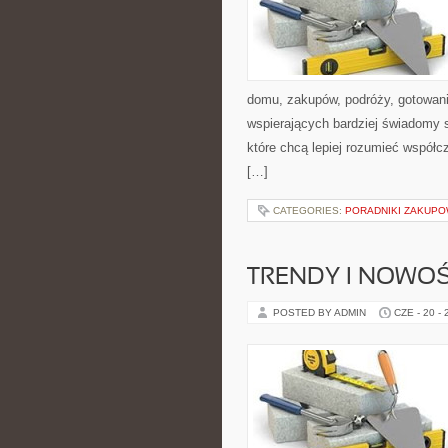
domu, zakupów, podróży, gotowania
wspierających bardziej świadomy s
które chcą lepiej rozumieć współ
[…]
CATEGORIES:
PORADNIKI ZAKUP
TRENDY I NOWOŚ
POSTED BY ADMIN
CZE - 20 -