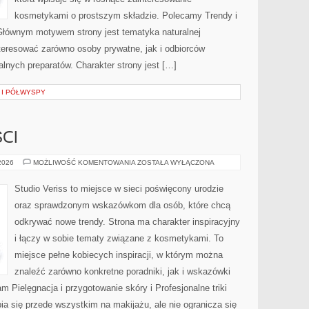
kosmetykami o prostszym składzie. Polecamy Trendy i
Głównym motywem strony jest tematyka naturalnej
nteresować zarówno osoby prywatne, jak i odbiorców
alnych preparatów. Charakter strony jest […]
 I PÓŁWYSPY
CI
TRENDY
 2026
MOŻLIWOŚĆ KOMENTOWANIA
ZOSTAŁA WYŁĄCZONA
I
NOWOŚCI
Studio Veriss to miejsce w sieci poświęcony urodzie
oraz sprawdzonym wskazówkom dla osób, które chcą
odkrywać nowe trendy. Strona ma charakter inspiracyjny
i łączy w sobie tematy związane z kosmetykami. To
miejsce pełne kobiecych inspiracji, w którym można
znaleźć zarówno konkretne poradniki, jak i wskazówki
am Pielęgnacja i przygotowanie skóry i Profesjonalne triki
a się przede wszystkim na makijażu, ale nie ogranicza się