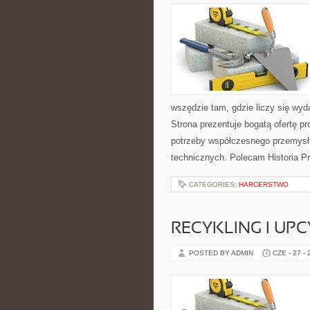
wszędzie tam, gdzie liczy się wy
Strona prezentuje bogatą ofertę pr
potrzeby współczesnego przemysł
technicznych. Polecam Historia P
CATEGORIES:
HARCERSTWO
RECYKLING I UP
POSTED BY ADMIN
CZE - 27 -