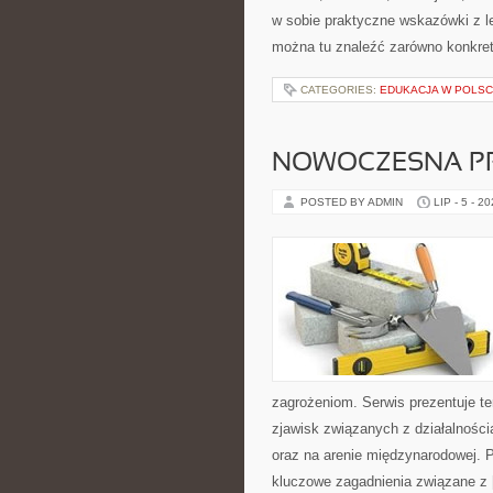
w sobie praktyczne wskazówki z 
można tu znaleźć zarówno konkre
CATEGORIES:
EDUKACJA W POLS
NOWOCZESNA P
POSTED BY ADMIN
LIP - 5 - 2
zagrożeniom. Serwis prezentuje t
zjawisk związanych z działalnośc
oraz na arenie międzynarodowej. P
kluczowe zagadnienia związane z