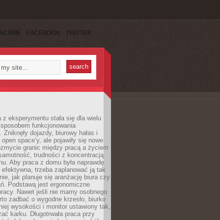
SCRIBE
FACEBOOK
TWITTER
 z eksperymentu stała się dla wielu
 sposobem funkcjonowania
Zniknęły dojazdy, biurowy hałas i
 open space’y, ale pojawiły się nowe
ozmycie granic między pracą a życiem
samotność, trudności z koncentracją
chu. Aby praca z domu była naprawdę
 efektywna, trzeba zaplanować ją tak
e, jak planuje się aranżację biura czy
ań. Podstawą jest ergonomiczne
pracy. Nawet jeśli nie mamy osobnego
rto zadbać o wygodne krzesło, biurko
iej wysokości i monitor ustawiony tak,
żać karku. Długotrwała praca przy