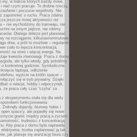
k-iny, w trakcie których każdy mówi,
e i nad czym pracuje. To drobne rzeczy,
 zaufanie i poczucie wspólnoty. Nie
eż zapomnieć o ruchu. Praca zdalna
cza jeszcze mniej aktywności niż
a – nie wychodzimy do tramwaju, nie
uchni na innym piętrze, nie robimy
cerów. Dlatego dobrze jest planować
rwy na rozciąganie, kilkunastominutowe
ągu dnia, a jeśli to możliwe – regularne
rowe ciało to lepsza koncentracja,
ność na stres i więcej energii. Na
staje kwestia równowagi. Praca z domu
ygoda, ale tylko wtedy, gdy potrafimy
 o konkretnej godzinie. Symboliczne
mknięcie laptopa, odłożenie
elefonu, wyjście na krótki spacer –
ełączyć się w tryb prywatny. Dzięki
 dbać o relacje, hobby i odpoczynek,
, że praca cały czas “czyha” za
 z eksperymentu stała się dla wielu
 sposobem funkcjonowania
Zniknęły dojazdy, biurowy hałas i
 open space’y, ale pojawiły się nowe
ozmycie granic między pracą a życiem
samotność, trudności z koncentracją
chu. Aby praca z domu była naprawdę
 efektywna, trzeba zaplanować ją tak
e, jak planuje się aranżację biura czy