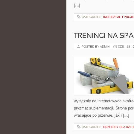
[…]
CATEGORIES:
INSPIRACJE I PROJ
TRENINGI NA SPA
POSTED BY ADMIN
CZE - 18 -
wyłącznie na internetowych skrótac
pryzmat suplementacji. Strona po
wracające po przerwie, jak i […]
CATEGORIES:
PRZEPISY DLA DZIE