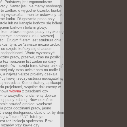
ań. Podstawą jest ergonomiczne
pracy. Nawet jeśli nie mamy osobnego
rto zadbać o wygodne krzesło, biurko
iej wysokości i monitor ustawiony tak,
żać karku. Długotrwała praca przy
tole lub na kanapie kończy się bólem
ęciem barków i bólami głowy.
w komfortowe miejsce pracy szybko się
lepszym samopoczuciu i wyższej
ci. Drugim filarem jest struktura dnia.
a kusi tym, że “zawsze można zrobić
, co często kończy się chaosem i
 nadgodzinami. Warto wyznaczyć
dziny pracy, przerwy, czas na posiłki i
 też tworzenie list zadań na dany
riorytetów – dzięki temu łatwiej uniknąć
której cały czas uciekł nam na maile i
, a najważniejsze projekty czekają
W cyfrowej rzeczywistości niebagatelną
ją narzędzia. Komunikatory, aplikacje
nia projektami, wspólne dokumenty w
rmowa
witryna
z zasobami czy
 – to wszystko fundamenty dobrze
nej pracy zdalnej. Równocześnie
omie stawiać granice: wyciszać
ia poza godzinami pracy, jasno
 swoją dostępność, dbać o to, by dom
się w “biuro 24/7”. Istotnym
st też izolacja społeczna. Brak
 rozmów przy kawie czy