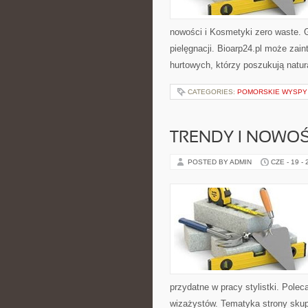
nowości i Kosmetyki zero waste. 
pielęgnacji. Bioarp24.pl może zai
hurtowych, którzy poszukują natur
CATEGORIES:
POMORSKIE WYSPY
TRENDY I NOWOŚ
POSTED BY ADMIN
CZE - 19 -
przydatne w pracy stylistki. Polec
wizażystów. Tematyka strony skupi