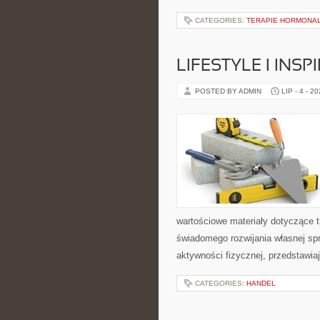
CATEGORIES:
TERAPIE HORMONAL
LIFESTYLE I INSP
POSTED BY ADMIN
LIP - 4 - 2
wartościowe materiały dotyczące t
świadomego rozwijania własnej sp
aktywności fizycznej, przedstawia
CATEGORIES:
HANDEL