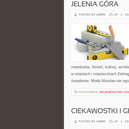
JELENIA GÓRA
POSTED BY ADMIN
LIP - 2 - 2
zwiedzania, historii, kultury, arch
w miastach i miasteczkach Dolnego
świadomie. Moda Wrocław nie ogra
CATEGORIES:
WOJEWÓDZTWO DO
CIEKAWOSTKI I 
POSTED BY ADMIN
LIP - 1 - 2