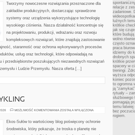
ŚWIATA
spontaniczny
Tworzymy nowoczesne rozwiązania przeznaczone dla
relacje z ze
zakładów produkcyjnych, dostarczając sprawdzone
zadaniowe. 
wideospotkani
systemy oraz urządzenia wykorzystujące technologię
luźnych tem
wysokiego ciśnienia. Nasza działalność koncentruje się
krótkie chec
jak się czuj
na projektowaniu, produkcji, wdrażaniu oraz rozwoju
które budują
wolno równi
kompleksowych rozwiązań, które znajdują zastosowanie
często ozna
dajność, staranność oraz ochrona wykonywanych procesów.
praca biurow
idziemy do k
oduktów, usług oraz technologii, które odpowiadają na
drobnych spa
u i przedsiębiorstw poszukujących niezawodnych rozwiązań
krótkie prze
spacery w ci
rzemysłu i Ludzie Przemysłu. Nasza oferta […]
treningi. Zd
wyższa odpor
koniec pozo
to ogromna w
ją “zamykać”
rytuały – za
służbowego t
CYKLING
pomagają prz
temu łatwiej
RECYKLING
 2026
MOŻLIWOŚĆ KOMENTOWANIA
ZOSTAŁA WYŁĄCZONA
bez poczucia
I
rogiem.
UPCYKLING
Ekos-Sułów to wartościowy blog poświęcony ochronie
środowiska, który pokazuje, że troska o planetę nie