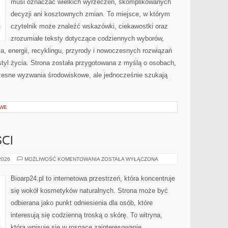
musi oznaczać wielkich wyrzeczeń, skomplikowanych
decyzji ani kosztownych zmian. To miejsce, w którym
czytelnik może znaleźć wskazówki, ciekawostki oraz
zrozumiałe teksty dotyczące codziennych wyborów,
, energii, recyklingu, przyrody i nowoczesnych rozwiązań
tyl życia. Strona została przygotowana z myślą o osobach,
czesne wyzwania środowiskowe, ale jednocześnie szukają
OWE
CI
TRENDY
 2026
MOŻLIWOŚĆ KOMENTOWANIA
ZOSTAŁA WYŁĄCZONA
I
NOWOŚCI
Bioarp24.pl to internetowa przestrzeń, która koncentruje
się wokół kosmetyków naturalnych. Strona może być
odbierana jako punkt odniesienia dla osób, które
interesują się codzienną troską o skórę. To witryna,
która wpisuje się w rosnące zainteresowanie