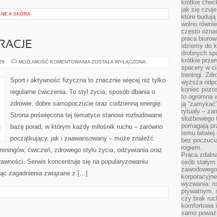
krótkie chec
jak się czuj
NE A SKÓRA
które budują
wolno równi
często ozna
praca biurow
IRACJE
idziemy do k
drobnych spa
krótkie prze
LIFESTYLE
026
MOŻLIWOŚĆ KOMENTOWANIA
ZOSTAŁA WYŁĄCZONA
I
spacery w ci
INSPIRACJE
treningi. Zd
Sport i aktywność fizyczna to znacznie więcej niż tylko
wyższa odpor
koniec pozo
regularne ćwiczenia. To styl życia, sposób dbania o
to ogromna w
zdrowie, dobre samopoczucie oraz codzienną energię.
ją “zamykać”
rytuały – za
Strona poświęcona tej tematyce stanowi rozbudowane
służbowego t
pomagają prz
bazę porad, w którym każdy miłośnik ruchu – zarówno
temu łatwiej
początkujący, jak i zaawansowany – może znaleźć
bez poczucia
rogiem.
reningów, ćwiczeń, zdrowego stylu życia, odżywiania oraz
Praca zdalna
rawności. Serwis koncentruje się na popularyzowaniu
osób stałym
zawodowego. 
jąc zagadnienia związane z […]
korporacyjne
wyzwania: r
prywatnym, 
czy brak ru
komfortowa i
samo poważni