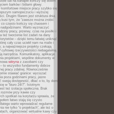
tole lub na kanapie kończy się bólem
ęciem barków i bólami głowy.
w komfortowe miejsce pracy szybko się
lepszym samopoczuciu i wyższej
ci. Drugim filarem jest struktura dnia.
a kusi tym, że “zawsze można zrobić
, co często kończy się chaosem i
 nadgodzinami. Warto wyznaczyć
dziny pracy, przerwy, czas na posiłki i
 też tworzenie list zadań na dany
riorytetów – dzięki temu łatwiej uniknąć
której cały czas uciekł nam na maile i
, a najważniejsze projekty czekają
W cyfrowej rzeczywistości niebagatelną
ją narzędzia. Komunikatory, aplikacje
nia projektami, wspólne dokumenty w
rmowa
witryna
z zasobami czy
 – to wszystko fundamenty dobrze
nej pracy zdalnej. Równocześnie
omie stawiać granice: wyciszać
ia poza godzinami pracy, jasno
 swoją dostępność, dbać o to, by dom
się w “biuro 24/7”. Istotnym
st też izolacja społeczna. Brak
 rozmów przy kawie czy
ch spotkań na korytarzu sprawia, że
społem łatwo stają się czysto
Dlatego warto wprowadzać regularne
a nie tylko “o projektach”, ale też o
atach, organizować wirtualne kawy czy