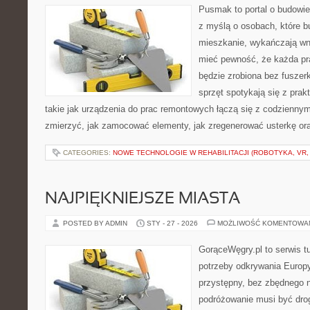
Pusmak to portal o budowie
z myślą o osobach, które b
mieszkanie, wykańczają wnę
mieć pewność, że każda p
będzie zrobiona bez fuszerk
sprzęt spotykają się z pra
takie jak urządzenia do prac remontowych łączą się z codziennym
zmierzyć, jak zamocować elementy, jak zregenerować usterkę ora
CATEGORIES:
NOWE TECHNOLOGIE W REHABILITACJI (ROBOTYKA, VR, 
NAJPIĘKNIEJSZE MIASTA
POSTED BY ADMIN
STY - 27 - 2026
MOŻLIWOŚĆ KOMENTOWA
GorąceWęgry.pl to serwis tu
potrzeby odkrywania Europ
przystępny, bez zbędnego n
podróżowanie musi być drog