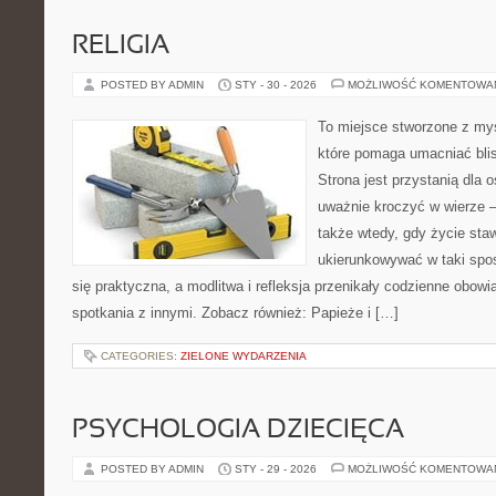
RELIGIA
POSTED BY ADMIN
STY - 30 - 2026
MOŻLIWOŚĆ KOMENTOWA
To miejsce stworzone z myś
które pomaga umacniać bli
Strona jest przystanią dla o
uważnie kroczyć w wierze – 
także wtedy, gdy życie staw
ukierunkowywać w taki spo
się praktyczna, a modlitwa i refleksja przenikały codzienne obowi
spotkania z innymi. Zobacz również: Papieże i […]
CATEGORIES:
ZIELONE WYDARZENIA
PSYCHOLOGIA DZIECIĘCA
POSTED BY ADMIN
STY - 29 - 2026
MOŻLIWOŚĆ KOMENTOWA