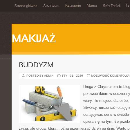
Archiwum
Kategorie
Mama
Ta
Strona główna
Spis Treści
MAKIJAŻ
BUDDYZM
POSTED BY ADMIN
STY - 31 - 2026
MOŻLIWOŚĆ KOMENTOWA
Droga z Chrystusem to blo
przewodnikiem w codzienny
wiary. To miejsce dla osób,
Stwórcy, umacniać relację 
odnajdywać sens w świetle 
opiera się na tym, że przek
życia, ale drogą, którą można przemierzać dzień po dniu. Warto 