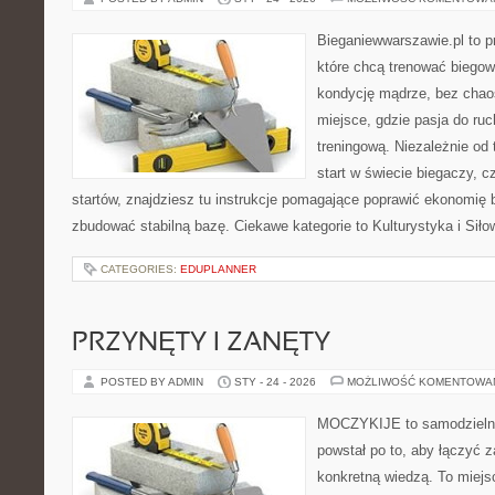
Bieganiewwarszawie.pl to p
które chcą trenować biegowo
kondycję mądrze, bez chaos
miejsce, gdzie pasja do ru
treningową. Niezależnie od
start w świecie biegaczy, 
startów, znajdziesz tu instrukcje pomagające poprawić ekonomię b
zbudować stabilną bazę. Ciekawe kategorie to Kulturystyka i Siło
CATEGORIES:
EDUPLANNER
PRZYNĘTY I ZANĘTY
POSTED BY ADMIN
STY - 24 - 2026
MOŻLIWOŚĆ KOMENTOWA
MOCZYKIJE to samodzielny 
powstał po to, aby łączyć 
konkretną wiedzą. To miejs