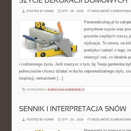
SZYCIE DEKORACJI DOMOWYCH
POSTED BY ADMIN
STY - 26 - 2026
MOŻLIWOŚĆ KOMENTOWA
Paramedicshop.pl to zakąte
pomysłowe szycie oraz prze
pozornie zwykłych rzeczy p
stylizacje. To strona, na któ
praktyka i radość z tego, 
stworzyć coś, co idealnie p
i codziennego życia. Jeśli marzysz o tym, by Twoja garderoba by
jednocześnie chcesz działać w duchu odpowiedzialnego stylu, zn
inspiracji, wskazówek […]
CATEGORIES:
EUROCASH KINDERGELD
SENNIK I INTERPRETACJA SNÓW
POSTED BY ADMIN
STY - 25 - 2026
MOŻLIWOŚĆ KOMENTOWA
Margoseila to miejsce w in