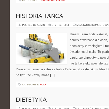
CATEGORIES:
EDUKACJA W POLSCE
HISTORIA TAŃCA
POSTED BY ADMIN
STY - 24 - 2026
MOŻLIWOŚĆ KOMENTOWA
Dream Team Łódź – Aerial, 
serwis stworzona dla osób,
sceniczny z treningiem i ro
świadomości ciała. To platf
czują, że akrobatyka powiet
nie tylko efekt wow, ale też
Polecamy Taniec a sztuka i teatr i Pytania od czytelników. Idea 
na tym, że każdy może […]
CATEGORIES:
ROLKI
DIETETYKA
POSTED BY ADMIN
STY - 24 - 2026
MOŻLIWOŚĆ KOMENTOWA