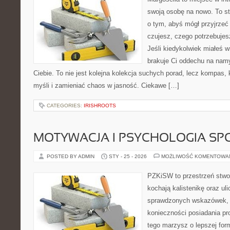
swoją osobę na nowo. To st
o tym, abyś mógł przyjrzeć 
czujesz, czego potrzebujes
Jeśli kiedykolwiek miałeś 
brakuje Ci oddechu na namys
Ciebie. To nie jest kolejna kolekcja suchych porad, lecz kompas
myśli i zamieniać chaos w jasność. Ciekawe […]
CATEGORIES:
IRISHROOTS
MOTYWACJA I PSYCHOLOGIA SP
POSTED BY ADMIN
STY - 25 - 2026
MOŻLIWOŚĆ KOMENTOWA
PZKiSW to przestrzeń stwor
kochają kalistenikę oraz uli
sprawdzonych wskazówek,
konieczności posiadania pro
tego marzysz o lepszej form