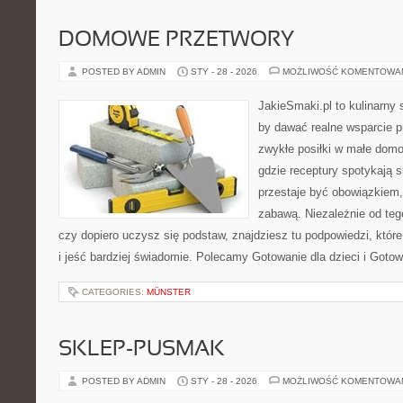
DOMOWE PRZETWORY
POSTED BY ADMIN
STY - 28 - 2026
MOŻLIWOŚĆ KOMENTOWA
JakieSmaki.pl to kulinarny s
by dawać realne wsparcie p
zwykłe posiłki w małe domo
gdzie receptury spotykają s
przestaje być obowiązkiem,
zabawą. Niezależnie od teg
czy dopiero uczysz się podstaw, znajdziesz tu podpowiedzi, któr
i jeść bardziej świadomie. Polecamy Gotowanie dla dzieci i Goto
CATEGORIES:
MÜNSTER
SKLEP-PUSMAK
POSTED BY ADMIN
STY - 28 - 2026
MOŻLIWOŚĆ KOMENTOWA