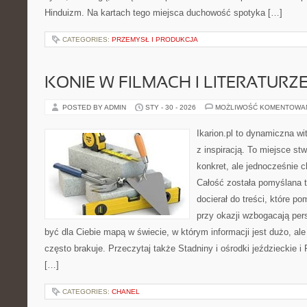
Hinduizm. Na kartach tego miejsca duchowość spotyka […]
CATEGORIES:
PRZEMYSŁ I PRODUKCJA
KONIE W FILMACH I LITERATURZ
POSTED BY ADMIN
STY - 30 - 2026
MOŻLIWOŚĆ KOMENTOWA
Ikarion.pl to dynamiczna wi
z inspiracją. To miejsce st
konkret, ale jednocześnie 
Całość została pomyślana 
docierał do treści, które p
przy okazji wzbogacają per
być dla Ciebie mapą w świecie, w którym informacji jest dużo, 
często brakuje. Przeczytaj także Stadniny i ośrodki jeździeckie i
[…]
CATEGORIES:
CHANEL