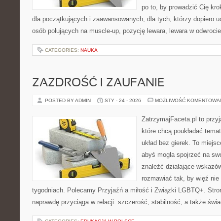
po to, by prowadzić Cię kr
dla początkujących i zaawansowanych, dla tych, którzy dopiero uc
osób polujących na muscle-up, pozycję lewara, lewara w odwrocie
CATEGORIES:
NAUKA
ZAZDROŚĆ I ZAUFANIE
POSTED BY ADMIN
STY - 24 - 2026
MOŻLIWOŚĆ KOMENTOWA
ZatrzymajFaceta.pl to przyj
które chcą poukładać temat
układ bez gierek. To miejs
abyś mogła spojrzeć na swo
znaleźć działające wskazów
rozmawiać tak, by więź nie 
tygodniach. Polecamy Przyjaźń a miłość i Związki LGBTQ+. Stron
naprawdę przyciąga w relacji: szczerość, stabilność, a także św