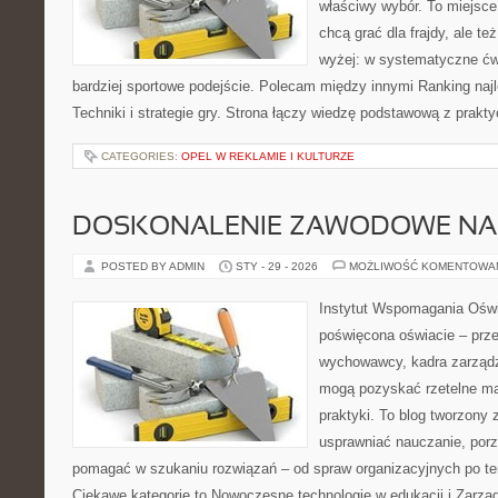
właściwy wybór. To miejsce
chcą grać dla frajdy, ale te
wyżej: w systematyczne ćwi
bardziej sportowe podejście. Polecam między innymi Ranking najl
Techniki i strategie gry. Strona łączy wiedzę podstawową z pra
CATEGORIES:
OPEL W REKLAMIE I KULTURZE
DOSKONALENIE ZAWODOWE NAU
POSTED BY ADMIN
STY - 29 - 2026
MOŻLIWOŚĆ KOMENTOWA
Instytut Wspomagania Oświ
poświęcona oświacie – prze
wychowawcy, kadra zarządza
mogą pozyskać rzetelne mat
praktyki. To blog tworzony 
usprawniać nauczanie, por
pomagać w szukaniu rozwiązań – od spraw organizacyjnych po t
Ciekawe kategorie to Nowoczesne technologie w edukacji i Zarzą