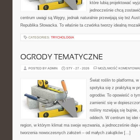
które lubią projektować wyj
jednocześnie chcą zostawi
centrum uwagi są Węgry, jednak naturalnie przewijają się też Aus
Republika Słowacka. To właśnie ta czwórka tworzy idealną mozaik
CATEGORIES:
TRYCHOLOGIA
OGRODY TEMATYCZNE
POSTED BY ADMIN
STY - 27 - 2026
MOŻLIWOŚĆ KOMENTOWA
Świat roślin to platforma, w 
spotyka się z praktyką w pr
ogrodów. To opowieść o tym
zamienić się w dopieszczoną
rośliny rozwijają się bujnie
oddech. W centrum tej idei s
region, w którym klimat ma swoje wyzwania, a jednocześnie daje
tworzenia nowoczesnych założeń – od małych zakątków […]