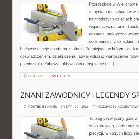
Przedszkole w Wielichowie 
z myślą o maluchach w wie
najmłodszych dzieciach oraz
wspierać wzrastanie dziec
gromadzi praktyczne wska
codzienności z dzieckiem, o
budować relację opartą na zaufaniu. To miejsce, w którym wiedza 
doświadczeniem, dzięki czemu łatwiej wdrażać wartościowe rozw
przedszkolu. Zabawy i aktywności o Inspiracje i […]
CATEGORIES:
ITALSYSTEM
ZNANI ZAWODNICY I LEGENDY S
POSTED BY ADMIN
STY - 29 - 2026
MOŻLIWOŚĆ KOMENTOWA
To blog poświęcony grze w 
snookerowym, darts oraz b
precyzji, w których liczy s