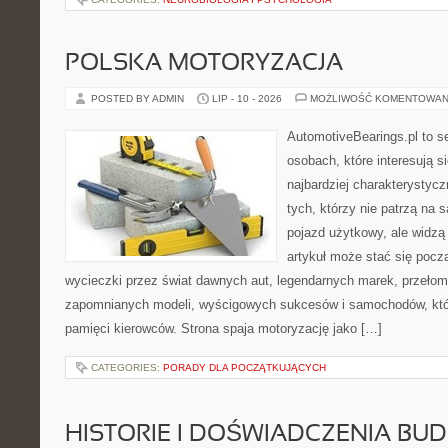
POLSKA MOTORYZACJA
POSTED BY ADMIN
LIP - 10 - 2026
MOŻLIWOŚĆ KOMENTOWAN
AutomotiveBearings.pl to s
osobach, które interesują s
najbardziej charakterystyc
tych, którzy nie patrzą na
pojazd użytkowy, ale widzą
artykuł może stać się pocz
wycieczki przez świat dawnych aut, legendarnych marek, przełom
zapomnianych modeli, wyścigowych sukcesów i samochodów, które
pamięci kierowców. Strona spaja motoryzację jako […]
CATEGORIES:
PORADY DLA POCZĄTKUJĄCYCH
HISTORIE I DOŚWIADCZENIA BU