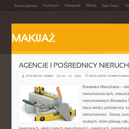
Archiwum
Kategorie
Mama
Ta
Strona główna
Spis Treści
MAKIJAŻ
AGENCJE I POŚREDNICY NIERUC
POSTED BY ADMIN
LIP - 14 - 2026
MOŻLIWOŚĆ KOMENTOWAN
Borawska Mieszkania – ob
nieruchomościach, mieszka
mieszkaniowym Borawska M
baza wiedzy poświęcony sz
nieruchomości. Strona zost
osobach, które planują zak
inwestorach, właścicielach nieruchomości, najemcach, pośrednik