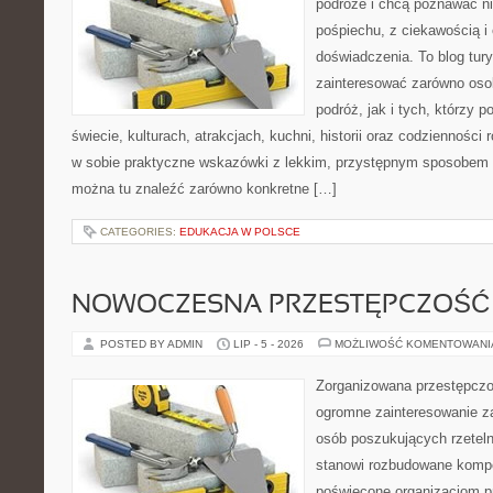
podróże i chcą poznawać n
pośpiechu, z ciekawością i
doświadczenia. To blog tur
zainteresować zarówno oso
podróż, jak i tych, którzy p
świecie, kulturach, atrakcjach, kuchni, historii oraz codzienności
w sobie praktyczne wskazówki z lekkim, przystępnym sposobem 
można tu znaleźć zarówno konkretne […]
CATEGORIES:
EDUKACJA W POLSCE
NOWOCZESNA PRZESTĘPCZOŚĆ
POSTED BY ADMIN
LIP - 5 - 2026
MOŻLIWOŚĆ KOMENTOWAN
Zorganizowana przestępczoś
ogromne zainteresowanie za
osób poszukujących rzeteln
stanowi rozbudowane kompe
poświęcone organizacjom pr