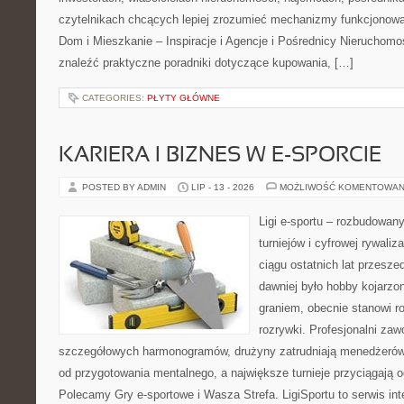
czytelnikach chcących lepiej zrozumieć mechanizmy funkcjonowa
Dom i Mieszkanie – Inspiracje i Agencje i Pośrednicy Nieruchom
znaleźć praktyczne poradniki dotyczące kupowania, […]
CATEGORIES:
PŁYTY GŁÓWNE
KARIERA I BIZNES W E-SPORCIE
POSTED BY ADMIN
LIP - 13 - 2026
MOŻLIWOŚĆ KOMENTOWAN
Ligi e-sportu – rozbudowany
turniejów i cyfrowej rywaliz
ciągu ostatnich lat przesz
dawniej było hobby kojarz
graniem, obecnie stanowi r
rozrywki. Profesjonalni zaw
szczegółowych harmonogramów, drużyny zatrudniają menedżerów
od przygotowania mentalnego, a największe turnieje przyciągają 
Polecamy Gry e-sportowe i Wasza Strefa. LigiSportu to serwis in