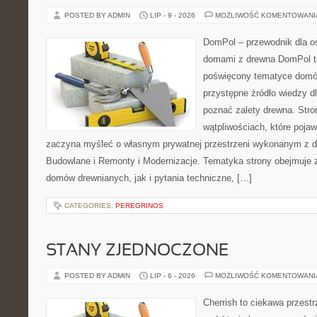
POSTED BY ADMIN
LIP - 9 - 2026
MOŻLIWOŚĆ KOMENTOWAN
DomPol – przewodnik dla o
domami z drewna DomPol to
poświęcony tematyce domó
przystępne źródło wiedzy dl
poznać zalety drewna. Stro
wątpliwościach, które pojaw
zaczyna myśleć o własnym prywatnej przestrzeni wykonanym z d
Budowlane i Remonty i Modernizacje. Tematyka strony obejmuje
domów drewnianych, jak i pytania techniczne, […]
CATEGORIES:
PEREGRINOS
STANY ZJEDNOCZONE
POSTED BY ADMIN
LIP - 6 - 2026
MOŻLIWOŚĆ KOMENTOWAN
Cherrish to ciekawa przestr