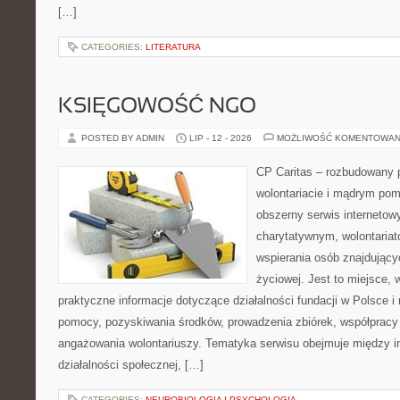
[…]
CATEGORIES:
LITERATURA
KSIĘGOWOŚĆ NGO
POSTED BY ADMIN
LIP - 12 - 2026
MOŻLIWOŚĆ KOMENTOWAN
CP Caritas – rozbudowany p
wolontariacie i mądrym pom
obszerny serwis interneto
charytatywnym, wolontaria
wspierania osób znajdującyc
życiowej. Jest to miejsce,
praktyczne informacje dotyczące działalności fundacji w Polsce i
pomocy, pozyskiwania środków, prowadzenia zbiórek, współpracy
angażowania wolontariuszy. Tematyka serwisu obejmuje między 
działalności społecznej, […]
CATEGORIES:
NEUROBIOLOGIA I PSYCHOLOGIA