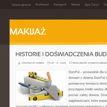
Archiwum
Kategorie
Mama
Ta
Strona główna
Spis Treści
MAKIJAŻ
HISTORIE I DOŚWIADCZENIA BU
POSTED BY ADMIN
LIP - 9 - 2026
MOŻLIWOŚĆ KOMENTOWAN
DomPol – przewodnik dla o
domami z drewna DomPol to
poświęcony tematyce domó
przystępne źródło wiedzy dl
poznać zalety drewna. Stro
wątpliwościach, które pojaw
zaczyna myśleć o własnym prywatnej przestrzeni wykonanym z d