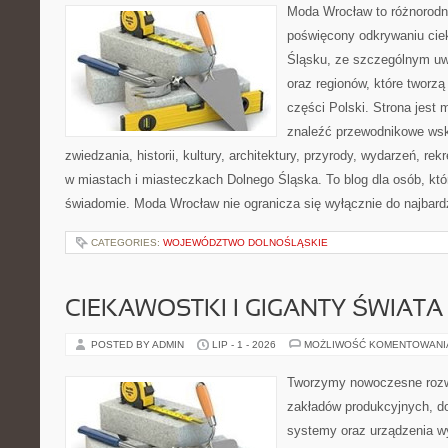
Moda Wrocław to różnorodn
poświęcony odkrywaniu ci
Śląsku, ze szczególnym uw
oraz regionów, które tworz
części Polski. Strona jest
znaleźć przewodnikowe ws
zwiedzania, historii, kultury, architektury, przyrody, wydarzeń, re
w miastach i miasteczkach Dolnego Śląska. To blog dla osób, któ
świadomie. Moda Wrocław nie ogranicza się wyłącznie do najbard
CATEGORIES:
WOJEWÓDZTWO DOLNOŚLĄSKIE
CIEKAWOSTKI I GIGANTY ŚWIATA
POSTED BY ADMIN
LIP - 1 - 2026
MOŻLIWOŚĆ KOMENTOWAN
Tworzymy nowoczesne rozw
zakładów produkcyjnych, d
systemy oraz urządzenia w