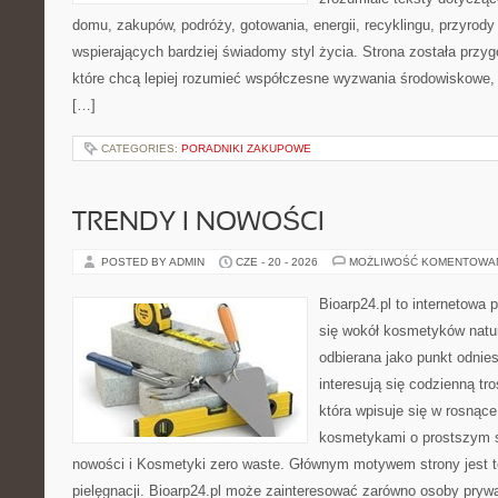
domu, zakupów, podróży, gotowania, energii, recyklingu, przyrod
wspierających bardziej świadomy styl życia. Strona została przy
które chcą lepiej rozumieć współczesne wyzwania środowiskowe, 
[…]
CATEGORIES:
PORADNIKI ZAKUPOWE
TRENDY I NOWOŚCI
POSTED BY ADMIN
CZE - 20 - 2026
MOŻLIWOŚĆ KOMENTOWA
Bioarp24.pl to internetowa 
się wokół kosmetyków natu
odbierana jako punkt odnies
interesują się codzienną tro
która wpisuje się w rosnąc
kosmetykami o prostszym s
nowości i Kosmetyki zero waste. Głównym motywem strony jest t
pielęgnacji. Bioarp24.pl może zainteresować zarówno osoby prywa