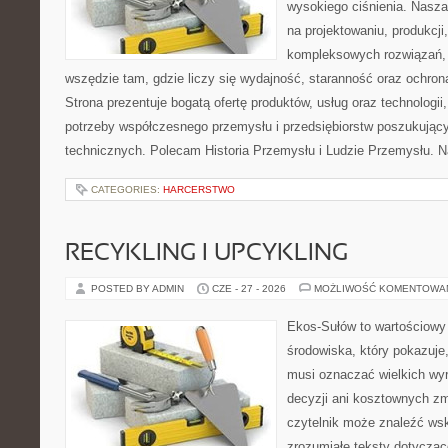
wysokiego ciśnienia. Nasza 
na projektowaniu, produkcji
kompleksowych rozwiązań, 
wszędzie tam, gdzie liczy się wydajność, staranność oraz ochr
Strona prezentuje bogatą ofertę produktów, usług oraz technologii
potrzeby współczesnego przemysłu i przedsiębiorstw poszukują
technicznych. Polecam Historia Przemysłu i Ludzie Przemysłu. N
CATEGORIES:
HARCERSTWO
RECYKLING I UPCYKLING
POSTED BY ADMIN
CZE - 27 - 2026
MOŻLIWOŚĆ KOMENTOWA
Ekos-Sułów to wartościowy
środowiska, który pokazuje,
musi oznaczać wielkich wy
decyzji ani kosztownych zm
czytelnik może znaleźć wsk
zrozumiałe teksty dotyczą