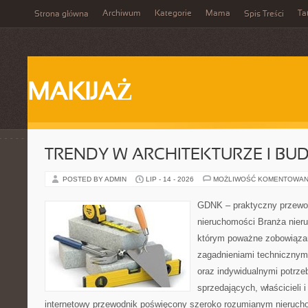
Archiwum
Kategorie
Mama
Ta
Strona główna
Spis Treści
MAKIJAŻ
TRENDY W ARCHITEKTURZE I BU
POSTED BY ADMIN
LIP - 14 - 2026
MOŻLIWOŚĆ KOMENTOWAN
GDNK – praktyczny przewod
nieruchomości Branża nier
którym poważne zobowiązan
zagadnieniami technicznym
oraz indywidualnymi potrze
sprzedających, właścicieli
internetowy przewodnik poświęcony szeroko rozumianym nieruc