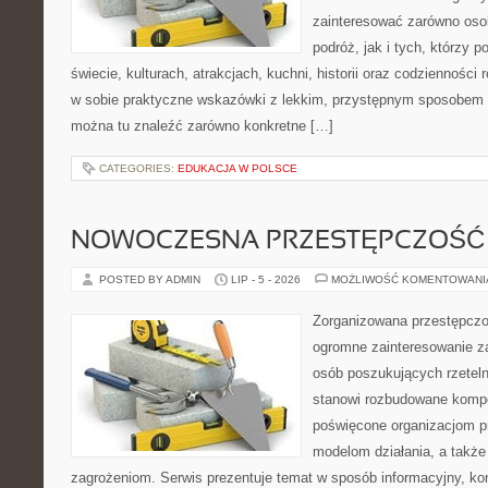
zainteresować zarówno oso
podróż, jak i tych, którzy p
świecie, kulturach, atrakcjach, kuchni, historii oraz codzienności
w sobie praktyczne wskazówki z lekkim, przystępnym sposobem 
można tu znaleźć zarówno konkretne […]
CATEGORIES:
EDUKACJA W POLSCE
NOWOCZESNA PRZESTĘPCZOŚĆ
POSTED BY ADMIN
LIP - 5 - 2026
MOŻLIWOŚĆ KOMENTOWAN
Zorganizowana przestępczoś
ogromne zainteresowanie za
osób poszukujących rzeteln
stanowi rozbudowane kompe
poświęcone organizacjom pr
modelom działania, a takż
zagrożeniom. Serwis prezentuje temat w sposób informacyjny, ko