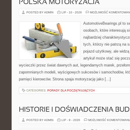
POLSKA MOTORYZACJA
POSTED BY ADMIN
LIP - 10 - 2026
MOŻLIWOŚĆ KOMENTOWAN
AutomotiveBearings.pl to s
osobach, które interesują s
najbardziej charakterystyc
tych, którzy nie patrzą na
pojazd użytkowy, ale widzą
artykuł może stać się pocz
wycieczki przez świat dawnych aut, legendarnych marek, przełom
zapomnianych modeli, wyścigowych sukcesów i samochodów, które
pamięci kierowców. Strona spaja motoryzację jako […]
CATEGORIES:
PORADY DLA POCZĄTKUJĄCYCH
HISTORIE I DOŚWIADCZENIA BU
POSTED BY ADMIN
LIP - 9 - 2026
MOŻLIWOŚĆ KOMENTOWAN