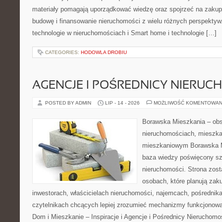
materiały pomagają uporządkować wiedzę oraz spojrzeć na zakup
budowę i finansowanie nieruchomości z wielu różnych perspekty
technologie w nieruchomościach i Smart home i technologie […]
CATEGORIES:
HODOWLA DROBIU
AGENCJE I POŚREDNICY NIERUC
POSTED BY ADMIN
LIP - 14 - 2026
MOŻLIWOŚĆ KOMENTOWAN
Borawska Mieszkania – ob
nieruchomościach, mieszka
mieszkaniowym Borawska M
baza wiedzy poświęcony sz
nieruchomości. Strona zost
osobach, które planują zak
inwestorach, właścicielach nieruchomości, najemcach, pośrednik
czytelnikach chcących lepiej zrozumieć mechanizmy funkcjonowa
Dom i Mieszkanie – Inspiracje i Agencje i Pośrednicy Nieruchom