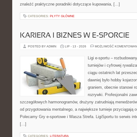
znaleźć praktyczne poradniki dotyczące kupowania, […]
CATEGORIES:
PŁYTY GŁÓWNE
KARIERA I BIZNES W E-SPORCIE
POSTED BY ADMIN
LIP - 13 - 2026
MOŻLIWOŚĆ KOMENTOWAN
Ligi e-sportu – rozbudowany
turniejów i cyfrowej rywaliz
ciągu ostatnich lat przesz
dawniej było hobby kojarz
graniem, obecnie stanowi r
rozrywki. Profesjonalni zaw
szczegółowych harmonogramów, drużyny zatrudniają menedżerów
od przygotowania mentalnego, a największe turnieje przyciągają 
Polecamy Gry e-sportowe i Wasza Strefa. LigiSportu to serwis in
[…]
CATEGORIES:
LITERATURA