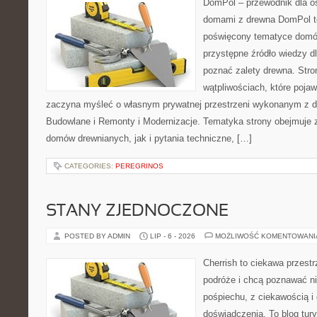
DomPol – przewodnik dla o
domami z drewna DomPol to
poświęcony tematyce domó
przystępne źródło wiedzy dl
poznać zalety drewna. Stro
wątpliwościach, które pojaw
zaczyna myśleć o własnym prywatnej przestrzeni wykonanym z d
Budowlane i Remonty i Modernizacje. Tematyka strony obejmuje
domów drewnianych, jak i pytania techniczne, […]
CATEGORIES:
PEREGRINOS
STANY ZJEDNOCZONE
POSTED BY ADMIN
LIP - 6 - 2026
MOŻLIWOŚĆ KOMENTOWAN
Cherrish to ciekawa przestr
podróże i chcą poznawać n
pośpiechu, z ciekawością i
doświadczenia. To blog tur