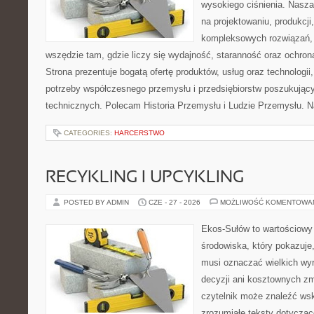
wysokiego ciśnienia. Nasza 
na projektowaniu, produkcji
kompleksowych rozwiązań, 
wszędzie tam, gdzie liczy się wydajność, staranność oraz ochr
Strona prezentuje bogatą ofertę produktów, usług oraz technologii
potrzeby współczesnego przemysłu i przedsiębiorstw poszukują
technicznych. Polecam Historia Przemysłu i Ludzie Przemysłu. N
CATEGORIES:
HARCERSTWO
RECYKLING I UPCYKLING
POSTED BY ADMIN
CZE - 27 - 2026
MOŻLIWOŚĆ KOMENTOWA
Ekos-Sułów to wartościowy
środowiska, który pokazuje,
musi oznaczać wielkich wy
decyzji ani kosztownych zm
czytelnik może znaleźć wsk
zrozumiałe teksty dotyczą