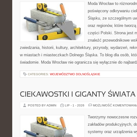
Moda Wrocław to różnorodn
poświęcony odkrywaniu ci
Śląsku, ze szczególnym uw
oraz regionów, które tworz
części Polski. Strona jest
znaleźć przewodnikowe ws
zwiedzania, historii, kultury, architektury, przyrody, wydarzeń, re
w miastach i miasteczkach Dolnego Śląska. To blog dla osób, któ
świadomie. Moda Wrocław nie ogranicza się wyłącznie do najbard
CATEGORIES:
WOJEWÓDZTWO DOLNOŚLĄSKIE
CIEKAWOSTKI I GIGANTY ŚWIATA
POSTED BY ADMIN
LIP - 1 - 2026
MOŻLIWOŚĆ KOMENTOWAN
Tworzymy nowoczesne rozw
zakładów produkcyjnych, d
systemy oraz urządzenia w