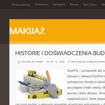
Archiwum
Kategorie
Mama
Ta
Strona główna
Spis Treści
MAKIJAŻ
HISTORIE I DOŚWIADCZENIA BU
POSTED BY ADMIN
LIP - 9 - 2026
MOŻLIWOŚĆ KOMENTOWAN
DomPol – przewodnik dla o
domami z drewna DomPol to
poświęcony tematyce domó
przystępne źródło wiedzy dl
poznać zalety drewna. Stro
wątpliwościach, które pojaw
zaczyna myśleć o własnym prywatnej przestrzeni wykonanym z d