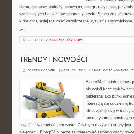
domu, zakupów, podróży, gotowania, energii, recyklingu, przyrod
wspierających bardziej świadomy styl życia. Strona została przy
które chcą lepiej rozumieć współczesne wyzwania środowiskowe, 
[…]
CATEGORIES:
PORADNIKI ZAKUPOWE
TRENDY I NOWOŚCI
POSTED BY ADMIN
CZE - 20 - 2026
MOŻLIWOŚĆ KOMENTOWA
Bioarp24.pl to internetowa 
się wokół kosmetyków natu
odbierana jako punkt odnies
interesują się codzienną tro
która wpisuje się w rosnąc
kosmetykami o prostszym s
nowości i Kosmetyki zero waste. Głównym motywem strony jest t
pielęgnacji. Bioarp24.pl może zainteresować zarówno osoby prywa