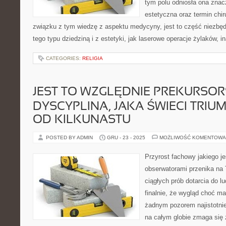
tym polu odniosła ona zna
estetyczna oraz termin chi
związku z tym wiedzę z aspektu medycyny, jest to część niezbędn
tego typu dziedziną i z estetyki, jak laserowe operacje żylaków, i
CATEGORIES:
RELIGIA
JEST TO WZGLĘDNIE PREKURSO
DYSCYPLINA, JAKA ŚWIECI TRIU
OD KILKUNASTU
POSTED BY ADMIN
GRU - 23 - 2025
MOŻLIWOŚĆ KOMENTOWA
Przyrost fachowy jakiego j
obserwatorami przenika na 
ciągłych prób dotarcia do l
finalnie, że wygląd choć ma
żadnym pozorem najistotnie
na całym globie zmaga się