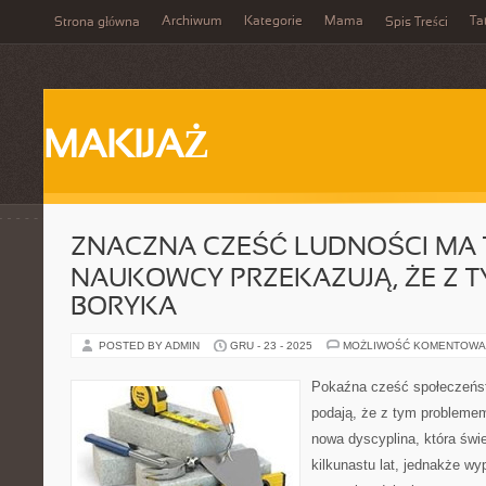
Archiwum
Kategorie
Mama
Ta
Strona główna
Spis Treści
MAKIJAŻ
ZNACZNA CZEŚĆ LUDNOŚCI MA 
NAUKOWCY PRZEKAZUJĄ, ŻE Z 
BORYKA
POSTED BY ADMIN
GRU - 23 - 2025
MOŻLIWOŚĆ KOMENTOWA
Pokaźna cześć społeczeńs
podają, że z tym problemem
nowa dyscyplina, która świe
kilkunastu lat, jednakże w