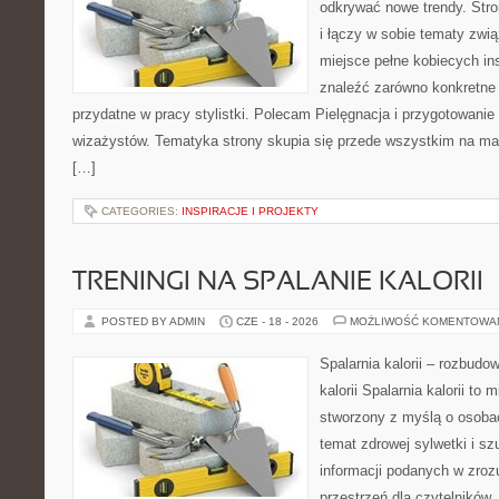
odkrywać nowe trendy. Stro
i łączy w sobie tematy zwi
miejsce pełne kobiecych in
znaleźć zarówno konkretne 
przydatne w pracy stylistki. Polecam Pielęgnacja i przygotowanie s
wizażystów. Tematyka strony skupia się przede wszystkim na maki
[…]
CATEGORIES:
INSPIRACJE I PROJEKTY
TRENINGI NA SPALANIE KALORII
POSTED BY ADMIN
CZE - 18 - 2026
MOŻLIWOŚĆ KOMENTOWA
Spalarnia kalorii – rozbudo
kalorii Spalarnia kalorii to 
stworzony z myślą o osoba
temat zdrowej sylwetki i s
informacji podanych w zroz
przestrzeń dla czytelników,