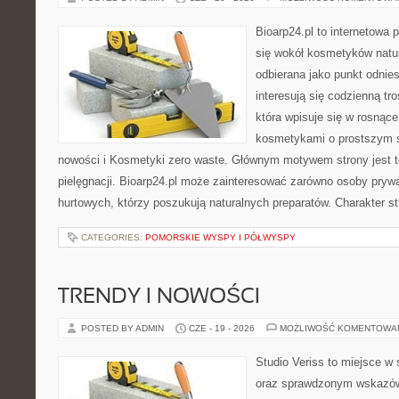
Bioarp24.pl to internetowa 
się wokół kosmetyków natu
odbierana jako punkt odnies
interesują się codzienną tro
która wpisuje się w rosnąc
kosmetykami o prostszym s
nowości i Kosmetyki zero waste. Głównym motywem strony jest t
pielęgnacji. Bioarp24.pl może zainteresować zarówno osoby prywa
hurtowych, którzy poszukują naturalnych preparatów. Charakter st
CATEGORIES:
POMORSKIE WYSPY I PÓŁWYSPY
TRENDY I NOWOŚCI
POSTED BY ADMIN
CZE - 19 - 2026
MOŻLIWOŚĆ KOMENTOWA
Studio Veriss to miejsce w 
oraz sprawdzonym wskazów