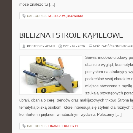
może znaleźć tu […]
CATEGORIES:
MIEJSCA WĘDKOWANIA
BIELIZNA I STROJE KĄPIELOWE
POSTED BY ADMIN
CZE - 16 - 2026
MOŻLIWOŚĆ KOMENTOWA
Serwis modowo-urodowy poś
dbaniu o wygląd, kosmetyk
pomysłom na atrakcyjny wyg
podkreślać swój charakter n
miejsce stworzone z myślą 
szukają przystępnych pora
ubrań, dbania o cerę, trendów oraz makijażowych trików. Strona 
tematyką bliską osobom, które interesują się stylem dla różnych 
komfortem i pięknem w naturalnym wydaniu. Polecamy […]
CATEGORIES:
FINANSE I KREDYTY