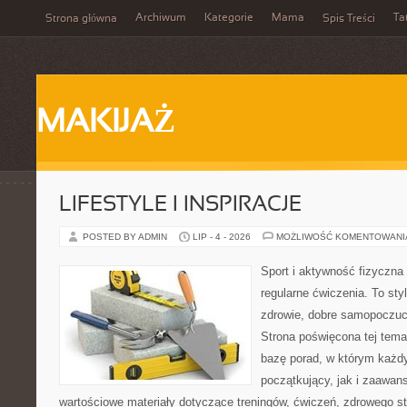
Archiwum
Kategorie
Mama
Ta
Strona główna
Spis Treści
MAKIJAŻ
LIFESTYLE I INSPIRACJE
POSTED BY ADMIN
LIP - 4 - 2026
MOŻLIWOŚĆ KOMENTOWAN
Sport i aktywność fizyczna 
regularne ćwiczenia. To sty
zdrowie, dobre samopoczuci
Strona poświęcona tej tem
bazę porad, w którym każdy
początkujący, jak i zaawa
wartościowe materiały dotyczące treningów, ćwiczeń, zdrowego st