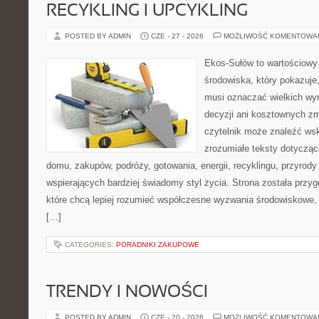
RECYKLING I UPCYKLING
POSTED BY ADMIN
CZE - 27 - 2026
MOŻLIWOŚĆ KOMENTOWA
Ekos-Sułów to wartościowy
środowiska, który pokazuje,
musi oznaczać wielkich wy
decyzji ani kosztownych zm
czytelnik może znaleźć wsk
zrozumiałe teksty dotyczą
domu, zakupów, podróży, gotowania, energii, recyklingu, przyrod
wspierających bardziej świadomy styl życia. Strona została przy
które chcą lepiej rozumieć współczesne wyzwania środowiskowe, 
[…]
CATEGORIES:
PORADNIKI ZAKUPOWE
TRENDY I NOWOŚCI
POSTED BY ADMIN
CZE - 20 - 2026
MOŻLIWOŚĆ KOMENTOWA