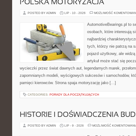
POLSKA MOTORYZACJA
POSTED BY ADMIN
LIP - 10 - 2026
MOŻLIWOŚĆ KOMENTOWAN
AutomotiveBearings.pl to s
osobach, które interesują s
najbardziej charakterystyc
tych, którzy nie patrzą na
pojazd użytkowy, ale widzą
artykuł może stać się pocz
wycieczki przez świat dawnych aut, legendarnych marek, przełom
zapomnianych modeli, wyścigowych sukcesów i samochodów, które
pamięci kierowców. Strona spaja motoryzację jako […]
CATEGORIES:
PORADY DLA POCZĄTKUJĄCYCH
HISTORIE I DOŚWIADCZENIA BU
POSTED BY ADMIN
LIP - 9 - 2026
MOŻLIWOŚĆ KOMENTOWAN