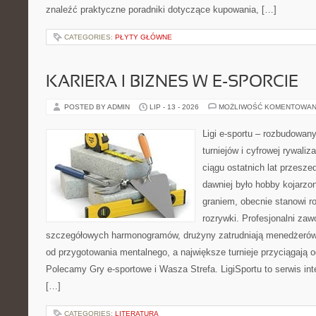
znaleźć praktyczne poradniki dotyczące kupowania, […]
CATEGORIES:
PŁYTY GŁÓWNE
KARIERA I BIZNES W E-SPORCIE
POSTED BY ADMIN
LIP - 13 - 2026
MOŻLIWOŚĆ KOMENTOWAN
Ligi e-sportu – rozbudowany
turniejów i cyfrowej rywaliz
ciągu ostatnich lat przesz
dawniej było hobby kojarz
graniem, obecnie stanowi r
rozrywki. Profesjonalni zaw
szczegółowych harmonogramów, drużyny zatrudniają menedżerów
od przygotowania mentalnego, a największe turnieje przyciągają 
Polecamy Gry e-sportowe i Wasza Strefa. LigiSportu to serwis in
[…]
CATEGORIES:
LITERATURA