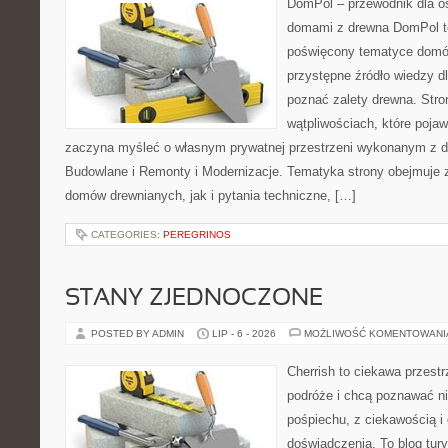
DomPol – przewodnik dla o
domami z drewna DomPol to
poświęcony tematyce domó
przystępne źródło wiedzy dl
poznać zalety drewna. Stro
wątpliwościach, które pojaw
zaczyna myśleć o własnym prywatnej przestrzeni wykonanym z d
Budowlane i Remonty i Modernizacje. Tematyka strony obejmuje
domów drewnianych, jak i pytania techniczne, […]
CATEGORIES:
PEREGRINOS
STANY ZJEDNOCZONE
POSTED BY ADMIN
LIP - 6 - 2026
MOŻLIWOŚĆ KOMENTOWAN
Cherrish to ciekawa przestr
podróże i chcą poznawać n
pośpiechu, z ciekawością i
doświadczenia. To blog tur