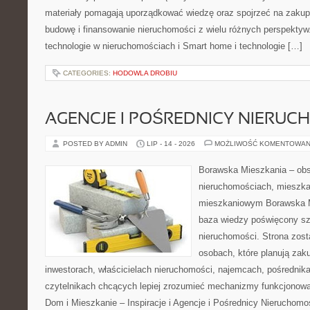
materiały pomagają uporządkować wiedzę oraz spojrzeć na zakup
budowę i finansowanie nieruchomości z wielu różnych perspekty
technologie w nieruchomościach i Smart home i technologie […]
CATEGORIES:
HODOWLA DROBIU
AGENCJE I POŚREDNICY NIERUC
POSTED BY ADMIN
LIP - 14 - 2026
MOŻLIWOŚĆ KOMENTOWAN
Borawska Mieszkania – ob
nieruchomościach, mieszka
mieszkaniowym Borawska M
baza wiedzy poświęcony sz
nieruchomości. Strona zost
osobach, które planują zak
inwestorach, właścicielach nieruchomości, najemcach, pośrednik
czytelnikach chcących lepiej zrozumieć mechanizmy funkcjonowa
Dom i Mieszkanie – Inspiracje i Agencje i Pośrednicy Nieruchom