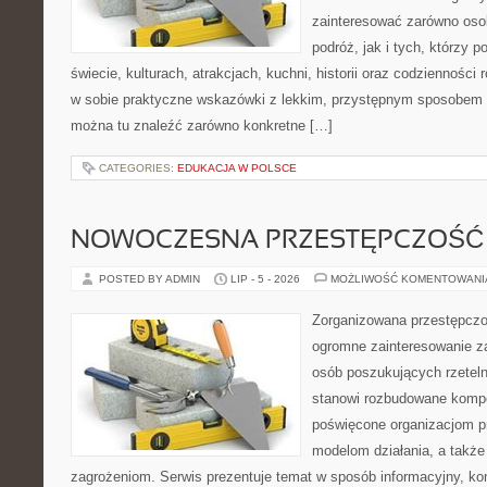
zainteresować zarówno oso
podróż, jak i tych, którzy p
świecie, kulturach, atrakcjach, kuchni, historii oraz codzienności
w sobie praktyczne wskazówki z lekkim, przystępnym sposobem 
można tu znaleźć zarówno konkretne […]
CATEGORIES:
EDUKACJA W POLSCE
NOWOCZESNA PRZESTĘPCZOŚĆ
POSTED BY ADMIN
LIP - 5 - 2026
MOŻLIWOŚĆ KOMENTOWAN
Zorganizowana przestępczoś
ogromne zainteresowanie za
osób poszukujących rzeteln
stanowi rozbudowane kompe
poświęcone organizacjom pr
modelom działania, a takż
zagrożeniom. Serwis prezentuje temat w sposób informacyjny, ko