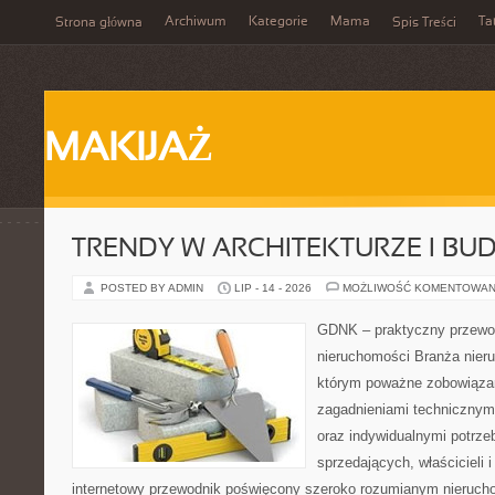
Archiwum
Kategorie
Mama
Ta
Strona główna
Spis Treści
MAKIJAŻ
TRENDY W ARCHITEKTURZE I BU
POSTED BY ADMIN
LIP - 14 - 2026
MOŻLIWOŚĆ KOMENTOWAN
GDNK – praktyczny przewod
nieruchomości Branża nier
którym poważne zobowiązan
zagadnieniami technicznym
oraz indywidualnymi potrze
sprzedających, właścicieli
internetowy przewodnik poświęcony szeroko rozumianym nieruc