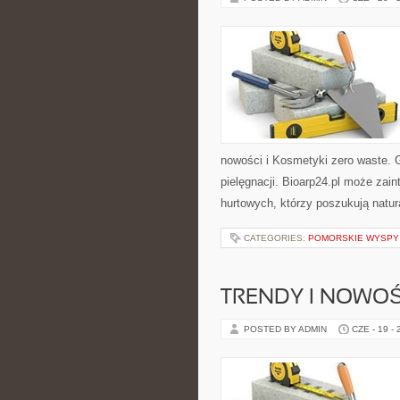
nowości i Kosmetyki zero waste. 
pielęgnacji. Bioarp24.pl może zai
hurtowych, którzy poszukują natur
CATEGORIES:
POMORSKIE WYSPY
TRENDY I NOWOŚ
POSTED BY ADMIN
CZE - 19 -