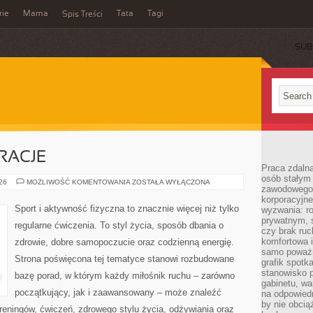
rie
Mama
Tata
Tagi
Spis Treści
SUB
IRACJE
Praca zdalna
osób stałym
LIFESTYLE
026
MOŻLIWOŚĆ KOMENTOWANIA
ZOSTAŁA WYŁĄCZONA
zawodowego. 
I
INSPIRACJE
korporacyjne
Sport i aktywność fizyczna to znacznie więcej niż tylko
wyzwania: r
prywatnym, 
regularne ćwiczenia. To styl życia, sposób dbania o
czy brak ru
komfortowa i
zdrowie, dobre samopoczucie oraz codzienną energię.
samo poważni
Strona poświęcona tej tematyce stanowi rozbudowane
grafik spotk
stanowisko 
bazę porad, w którym każdy miłośnik ruchu – zarówno
gabinetu, wa
początkujący, jak i zaawansowany – może znaleźć
na odpowiedn
by nie obcią
reningów, ćwiczeń, zdrowego stylu życia, odżywiania oraz