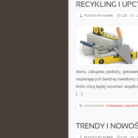
RECYKLING I UP
POSTED BY ADMIN
CZE - 27 -
domu, zakupów, podróży, gotowania
wspierających bardziej świadomy s
które chcą lepiej rozumieć współ
[…]
CATEGORIES:
PORADNIKI ZAKUP
TRENDY I NOWOŚ
POSTED BY ADMIN
CZE - 20 -