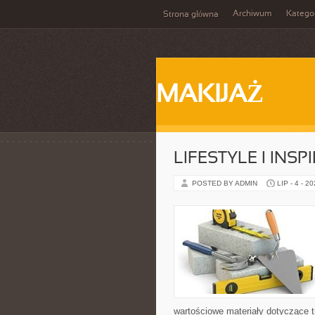
Archiwum
Katego
Strona główna
MAKIJAŻ
LIFESTYLE I INSP
POSTED BY ADMIN
LIP - 4 - 2
wartościowe materiały dotyczące t