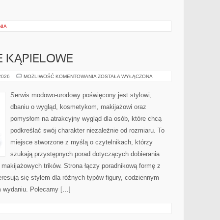
NIA
JE KĄPIELOWE
BIELIZNA
 2026
MOŻLIWOŚĆ KOMENTOWANIA
ZOSTAŁA WYŁĄCZONA
I
STROJE
KĄPIELOWE
Serwis modowo-urodowy poświęcony jest stylowi,
dbaniu o wygląd, kosmetykom, makijażowi oraz
pomysłom na atrakcyjny wygląd dla osób, które chcą
podkreślać swój charakter niezależnie od rozmiaru. To
miejsce stworzone z myślą o czytelnikach, którzy
szukają przystępnych porad dotyczących dobierania
z makijażowych trików. Strona łączy poradnikową formę z
eresują się stylem dla różnych typów figury, codziennym
m wydaniu. Polecamy […]