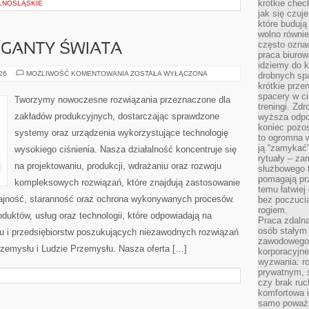
krótkie chec
LNOŚLĄSKIE
jak się czuj
które budują
wolno równi
często ozna
GIGANTY ŚWIATA
praca biurow
idziemy do k
CIEKAWOSTKI
026
MOŻLIWOŚĆ KOMENTOWANIA
ZOSTAŁA WYŁĄCZONA
drobnych spa
I
krótkie prze
GIGANTY
spacery w ci
ŚWIATA
Tworzymy nowoczesne rozwiązania przeznaczone dla
treningi. Zd
zakładów produkcyjnych, dostarczając sprawdzone
wyższa odpor
koniec pozo
systemy oraz urządzenia wykorzystujące technologię
to ogromna w
ją “zamykać”
wysokiego ciśnienia. Nasza działalność koncentruje się
rytuały – za
na projektowaniu, produkcji, wdrażaniu oraz rozwoju
służbowego t
pomagają prz
kompleksowych rozwiązań, które znajdują zastosowanie
temu łatwiej
dajność, staranność oraz ochrona wykonywanych procesów.
bez poczucia
rogiem.
oduktów, usług oraz technologii, które odpowiadają na
Praca zdalna
osób stałym
u i przedsiębiorstw poszukujących niezawodnych rozwiązań
zawodowego. 
rzemysłu i Ludzie Przemysłu. Nasza oferta […]
korporacyjne
wyzwania: r
prywatnym, 
czy brak ru
komfortowa i
samo poważni