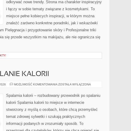
odkrywać nowe trendy. Strona ma charakter inspiracyjny
i łączy w sobie tematy związane z kosmetykami. To
miejsce pełne kobiecych inspiracji, w którym można
znaleźć zarówno konkretne poradniki, jak i wskazówki
am Pielęgnacja i przygotowanie skóry i Profesjonalne triki
a się przede wszystkim na makijażu, ale nie ogranicza się
EKTY
LANIE KALORII
TRENINGI
 2026
MOŻLIWOŚĆ KOMENTOWANIA
ZOSTAŁA WYŁĄCZONA
NA
SPALANIE
KALORII
Spalarnia kalorii – rozbudowany przewodnik po spalaniu
kalorii Spalarnia kalorii to miejsce w internecie
stworzony z myślą o osobach, które chcą przemyśleć
temat zdrowej sylwetki i szukają praktycznych
informacji podanych w zrozumiały sposób. To
przestrzeń dla czytelników, którzy nie chcą opierać się