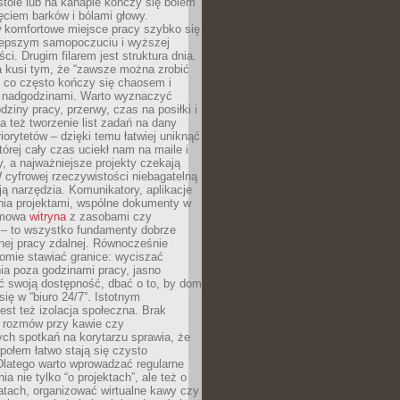
tole lub na kanapie kończy się bólem
ęciem barków i bólami głowy.
w komfortowe miejsce pracy szybko się
lepszym samopoczuciu i wyższej
ci. Drugim filarem jest struktura dnia.
a kusi tym, że “zawsze można zrobić
, co często kończy się chaosem i
 nadgodzinami. Warto wyznaczyć
dziny pracy, przerwy, czas na posiłki i
 też tworzenie list zadań na dany
riorytetów – dzięki temu łatwiej uniknąć
której cały czas uciekł nam na maile i
, a najważniejsze projekty czekają
W cyfrowej rzeczywistości niebagatelną
ją narzędzia. Komunikatory, aplikacje
nia projektami, wspólne dokumenty w
rmowa
witryna
z zasobami czy
 – to wszystko fundamenty dobrze
nej pracy zdalnej. Równocześnie
omie stawiać granice: wyciszać
ia poza godzinami pracy, jasno
 swoją dostępność, dbać o to, by dom
się w “biuro 24/7”. Istotnym
st też izolacja społeczna. Brak
 rozmów przy kawie czy
ch spotkań na korytarzu sprawia, że
społem łatwo stają się czysto
Dlatego warto wprowadzać regularne
a nie tylko “o projektach”, ale też o
atach, organizować wirtualne kawy czy