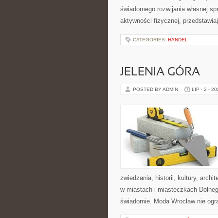
świadomego rozwijania własnej sp
aktywności fizycznej, przedstawia
CATEGORIES:
HANDEL
JELENIA GÓRA
POSTED BY ADMIN
LIP - 2 - 2
zwiedzania, historii, kultury, arch
w miastach i miasteczkach Dolnego
świadomie. Moda Wrocław nie ogra