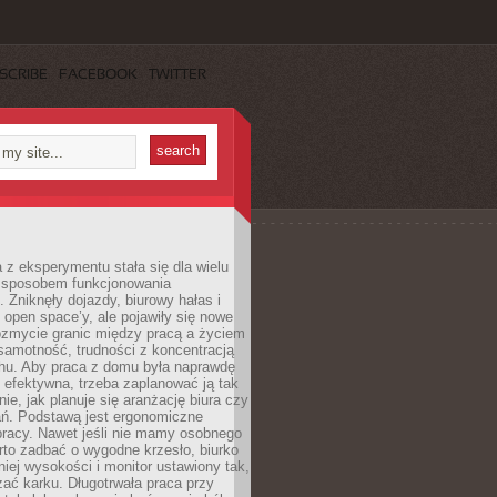
SCRIBE
FACEBOOK
TWITTER
 z eksperymentu stała się dla wielu
 sposobem funkcjonowania
Zniknęły dojazdy, biurowy hałas i
 open space’y, ale pojawiły się nowe
ozmycie granic między pracą a życiem
samotność, trudności z koncentracją
chu. Aby praca z domu była naprawdę
 efektywna, trzeba zaplanować ją tak
e, jak planuje się aranżację biura czy
ań. Podstawą jest ergonomiczne
pracy. Nawet jeśli nie mamy osobnego
rto zadbać o wygodne krzesło, biurko
iej wysokości i monitor ustawiony tak,
żać karku. Długotrwała praca przy