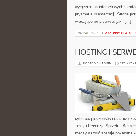
wyłącznie na internetowych skrótac
pryzmat suplementacji. Strona po
wracające po przerwie, jak i […]
CATEGORIES:
PRZEPISY DLA DZIE
HOSTING I SERW
POSTED BY ADMIN
CZE - 17 -
cyberbezpieczeństwa oraz użytkow
Testy i Recenzje Sprzętu i Bezpie
rzeczywistość zostaje pokazana w 