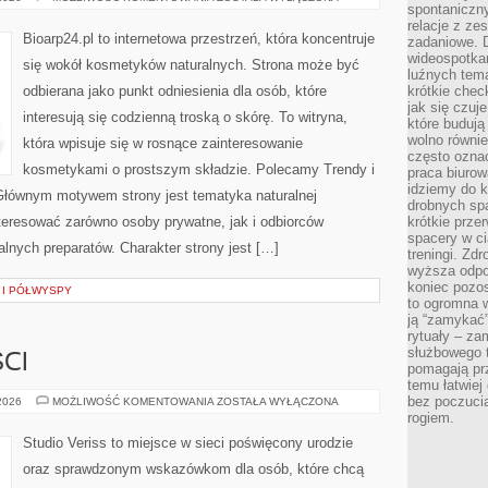
spontaniczny
I
NOWOŚCI
relacje z ze
Bioarp24.pl to internetowa przestrzeń, która koncentruje
zadaniowe. 
wideospotkani
się wokół kosmetyków naturalnych. Strona może być
luźnych tem
odbierana jako punkt odniesienia dla osób, które
krótkie chec
jak się czuj
interesują się codzienną troską o skórę. To witryna,
które budują
wolno równi
która wpisuje się w rosnące zainteresowanie
często ozna
kosmetykami o prostszym składzie. Polecamy Trendy i
praca biurow
idziemy do k
Głównym motywem strony jest tematyka naturalnej
drobnych spa
nteresować zarówno osoby prywatne, jak i odbiorców
krótkie prze
spacery w ci
alnych preparatów. Charakter strony jest […]
treningi. Zd
wyższa odpor
koniec pozo
 I PÓŁWYSPY
to ogromna w
ją “zamykać”
rytuały – za
służbowego t
CI
pomagają prz
temu łatwiej
bez poczucia
TRENDY
 2026
MOŻLIWOŚĆ KOMENTOWANIA
ZOSTAŁA WYŁĄCZONA
I
rogiem.
NOWOŚCI
Studio Veriss to miejsce w sieci poświęcony urodzie
oraz sprawdzonym wskazówkom dla osób, które chcą