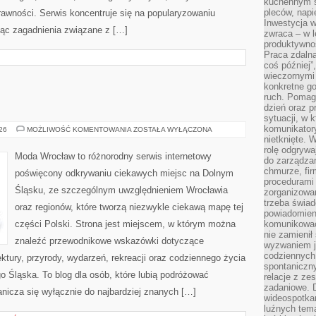
kuchennym s
pleców, napi
rawności. Serwis koncentruje się na popularyzowaniu
Inwestycja 
jąc zagadnienia związane z […]
zwraca – w 
produktywnoś
Praca zdaln
coś później”
wieczornymi
konkretne go
ruch. Pomaga
dzień oraz p
sytuacji, w 
komunikatory
JELENIA
026
MOŻLIWOŚĆ KOMENTOWANIA
ZOSTAŁA WYŁĄCZONA
GÓRA
nietknięte. 
rolę odgrywa
Moda Wrocław to różnorodny serwis internetowy
do zarządza
chmurze, fi
poświęcony odkrywaniu ciekawych miejsc na Dolnym
procedurami
Śląsku, ze szczególnym uwzględnieniem Wrocławia
zorganizowa
trzeba świad
oraz regionów, które tworzą niezwykle ciekawą mapę tej
powiadomien
części Polski. Strona jest miejscem, w którym można
komunikować
nie zamienił 
znaleźć przewodnikowe wskazówki dotyczące
wyzwaniem je
codziennych
itektury, przyrody, wydarzeń, rekreacji oraz codziennego życia
spontaniczny
 Śląska. To blog dla osób, które lubią podróżować
relacje z ze
zadaniowe. 
nicza się wyłącznie do najbardziej znanych […]
wideospotkani
luźnych tem