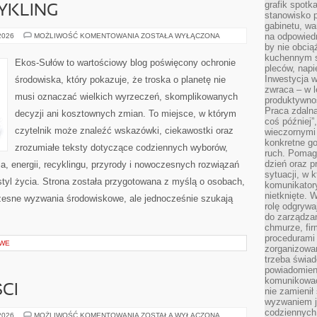
grafik spotk
CYKLING
stanowisko 
gabinetu, wa
RECYKLING
na odpowiedn
 2026
MOŻLIWOŚĆ KOMENTOWANIA
ZOSTAŁA WYŁĄCZONA
I
by nie obcią
UPCYKLING
kuchennym s
Ekos-Sułów to wartościowy blog poświęcony ochronie
pleców, napi
Inwestycja 
środowiska, który pokazuje, że troska o planetę nie
zwraca – w 
musi oznaczać wielkich wyrzeczeń, skomplikowanych
produktywnoś
Praca zdaln
decyzji ani kosztownych zmian. To miejsce, w którym
coś później”
czytelnik może znaleźć wskazówki, ciekawostki oraz
wieczornymi
konkretne go
zrozumiałe teksty dotyczące codziennych wyborów,
ruch. Pomaga
dzień oraz p
, energii, recyklingu, przyrody i nowoczesnych rozwiązań
sytuacji, w 
tyl życia. Strona została przygotowana z myślą o osobach,
komunikatory
nietknięte. 
czesne wyzwania środowiskowe, ale jednocześnie szukają
rolę odgrywa
do zarządza
chmurze, fi
procedurami
OWE
zorganizowa
trzeba świad
powiadomien
komunikować
CI
nie zamienił 
wyzwaniem je
codziennych
TRENDY
 2026
MOŻLIWOŚĆ KOMENTOWANIA
ZOSTAŁA WYŁĄCZONA