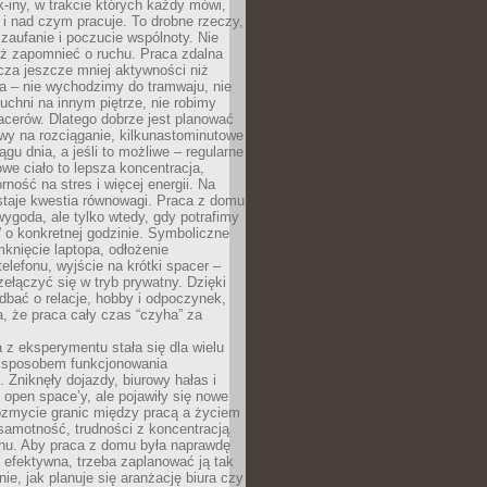
k-iny, w trakcie których każdy mówi,
e i nad czym pracuje. To drobne rzeczy,
 zaufanie i poczucie wspólnoty. Nie
eż zapomnieć o ruchu. Praca zdalna
cza jeszcze mniej aktywności niż
a – nie wychodzimy do tramwaju, nie
uchni na innym piętrze, nie robimy
cerów. Dlatego dobrze jest planować
rwy na rozciąganie, kilkunastominutowe
ągu dnia, a jeśli to możliwe – regularne
rowe ciało to lepsza koncentracja,
ność na stres i więcej energii. Na
staje kwestia równowagi. Praca z domu
ygoda, ale tylko wtedy, gdy potrafimy
 o konkretnej godzinie. Symboliczne
mknięcie laptopa, odłożenie
elefonu, wyjście na krótki spacer –
ełączyć się w tryb prywatny. Dzięki
 dbać o relacje, hobby i odpoczynek,
, że praca cały czas “czyha” za
 z eksperymentu stała się dla wielu
 sposobem funkcjonowania
Zniknęły dojazdy, biurowy hałas i
 open space’y, ale pojawiły się nowe
ozmycie granic między pracą a życiem
samotność, trudności z koncentracją
chu. Aby praca z domu była naprawdę
 efektywna, trzeba zaplanować ją tak
e, jak planuje się aranżację biura czy