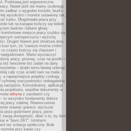
ań. Podstawą jest ergonomiczne
pracy. Nawet jeśli nie mamy osobnego
rto zadbać o wygodne krzesło, biurko
iej wysokości i monitor ustawiony tak,
żać karku. Długotrwała praca przy
tole lub na kanapie kończy się bólem
ęciem barków i bólami głowy.
w komfortowe miejsce pracy szybko się
lepszym samopoczuciu i wyższej
ci. Drugim filarem jest struktura dnia.
a kusi tym, że “zawsze można zrobić
, co często kończy się chaosem i
 nadgodzinami. Warto wyznaczyć
dziny pracy, przerwy, czas na posiłki i
 też tworzenie list zadań na dany
riorytetów – dzięki temu łatwiej uniknąć
której cały czas uciekł nam na maile i
, a najważniejsze projekty czekają
W cyfrowej rzeczywistości niebagatelną
ją narzędzia. Komunikatory, aplikacje
nia projektami, wspólne dokumenty w
rmowa
witryna
z zasobami czy
 – to wszystko fundamenty dobrze
nej pracy zdalnej. Równocześnie
omie stawiać granice: wyciszać
ia poza godzinami pracy, jasno
 swoją dostępność, dbać o to, by dom
się w “biuro 24/7”. Istotnym
st też izolacja społeczna. Brak
 rozmów przy kawie czy