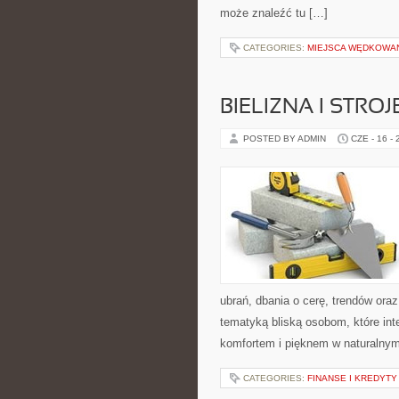
może znaleźć tu […]
CATEGORIES:
MIEJSCA WĘDKOWA
BIELIZNA I STRO
POSTED BY ADMIN
CZE - 16 -
ubrań, dbania o cerę, trendów ora
tematyką bliską osobom, które int
komfortem i pięknem w naturalny
CATEGORIES:
FINANSE I KREDYTY