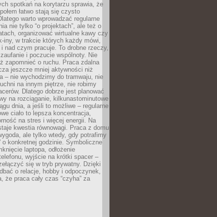
ch spotkań na korytarzu sprawia, że
społem łatwo stają się czysto
Dlatego warto wprowadzać regularne
a nie tylko “o projektach”, ale też o
atach, organizować wirtualne kawy czy
k-iny, w trakcie których każdy mówi,
e i nad czym pracuje. To drobne rzeczy,
 zaufanie i poczucie wspólnoty. Nie
eż zapomnieć o ruchu. Praca zdalna
cza jeszcze mniej aktywności niż
a – nie wychodzimy do tramwaju, nie
uchni na innym piętrze, nie robimy
cerów. Dlatego dobrze jest planować
rwy na rozciąganie, kilkunastominutowe
ągu dnia, a jeśli to możliwe – regularne
rowe ciało to lepsza koncentracja,
ność na stres i więcej energii. Na
staje kwestia równowagi. Praca z domu
ygoda, ale tylko wtedy, gdy potrafimy
 o konkretnej godzinie. Symboliczne
mknięcie laptopa, odłożenie
elefonu, wyjście na krótki spacer –
ełączyć się w tryb prywatny. Dzięki
 dbać o relacje, hobby i odpoczynek,
, że praca cały czas “czyha” za