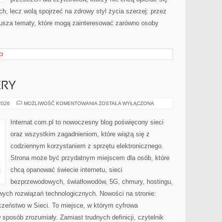
h, lecz wolą spojrzeć na zdrowy styl życia szerzej: przez
rusza tematy, które mogą zainteresować zarówno osoby
CI
ERY
HOSTING
 2026
MOŻLIWOŚĆ KOMENTOWANIA
ZOSTAŁA WYŁĄCZONA
I
SERWERY
Internat.com.pl to nowoczesny blog poświęcony sieci
oraz wszystkim zagadnieniom, które wiążą się z
codziennym korzystaniem z sprzętu elektronicznego.
Strona może być przydatnym miejscem dla osób, które
chcą opanować świecie internetu, sieci
bezprzewodowych, światłowodów, 5G, chmury, hostingu,
ych rozwiązań technologicznych. Nowości na stronie:
czeństwo w Sieci. To miejsce, w którym cyfrowa
sposób zrozumiały. Zamiast trudnych definicji, czytelnik