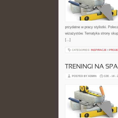
przydatne w pracy stylistki. Polec
wizażystów. Tematyka strony skupi
[…]
CATEGORIES:
INSPIRACJE I PROJ
TRENINGI NA SPA
POSTED BY ADMIN
CZE - 18 -