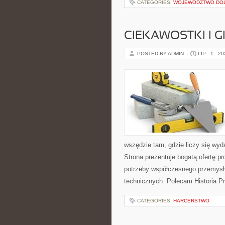
CATEGORIES:
WOJEWÓDZTWO DO
CIEKAWOSTKI I 
POSTED BY ADMIN
LIP - 1 - 2
wszędzie tam, gdzie liczy się wy
Strona prezentuje bogatą ofertę pr
potrzeby współczesnego przemysł
technicznych. Polecam Historia P
CATEGORIES:
HARCERSTWO