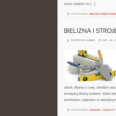
może znaleźć tu […]
CATEGORIES:
MIEJSCA WĘDKOWA
BIELIZNA I STRO
POSTED BY ADMIN
CZE - 16 -
ubrań, dbania o cerę, trendów ora
tematyką bliską osobom, które int
komfortem i pięknem w naturalny
CATEGORIES:
FINANSE I KREDYTY