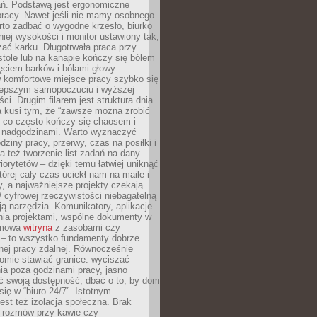
ań. Podstawą jest ergonomiczne
pracy. Nawet jeśli nie mamy osobnego
rto zadbać o wygodne krzesło, biurko
iej wysokości i monitor ustawiony tak,
żać karku. Długotrwała praca przy
tole lub na kanapie kończy się bólem
ęciem barków i bólami głowy.
w komfortowe miejsce pracy szybko się
lepszym samopoczuciu i wyższej
ci. Drugim filarem jest struktura dnia.
a kusi tym, że “zawsze można zrobić
, co często kończy się chaosem i
 nadgodzinami. Warto wyznaczyć
dziny pracy, przerwy, czas na posiłki i
 też tworzenie list zadań na dany
riorytetów – dzięki temu łatwiej uniknąć
której cały czas uciekł nam na maile i
, a najważniejsze projekty czekają
W cyfrowej rzeczywistości niebagatelną
ją narzędzia. Komunikatory, aplikacje
nia projektami, wspólne dokumenty w
rmowa
witryna
z zasobami czy
 – to wszystko fundamenty dobrze
nej pracy zdalnej. Równocześnie
omie stawiać granice: wyciszać
ia poza godzinami pracy, jasno
 swoją dostępność, dbać o to, by dom
się w “biuro 24/7”. Istotnym
st też izolacja społeczna. Brak
 rozmów przy kawie czy