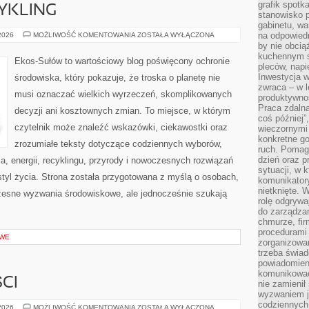
grafik spotk
CYKLING
stanowisko 
gabinetu, wa
RECYKLING
na odpowiedn
 2026
MOŻLIWOŚĆ KOMENTOWANIA
ZOSTAŁA WYŁĄCZONA
I
by nie obcią
UPCYKLING
kuchennym s
Ekos-Sułów to wartościowy blog poświęcony ochronie
pleców, napi
Inwestycja 
środowiska, który pokazuje, że troska o planetę nie
zwraca – w 
musi oznaczać wielkich wyrzeczeń, skomplikowanych
produktywnoś
Praca zdaln
decyzji ani kosztownych zmian. To miejsce, w którym
coś później”
czytelnik może znaleźć wskazówki, ciekawostki oraz
wieczornymi
konkretne go
zrozumiałe teksty dotyczące codziennych wyborów,
ruch. Pomaga
dzień oraz p
, energii, recyklingu, przyrody i nowoczesnych rozwiązań
sytuacji, w 
tyl życia. Strona została przygotowana z myślą o osobach,
komunikatory
nietknięte. 
czesne wyzwania środowiskowe, ale jednocześnie szukają
rolę odgrywa
do zarządza
chmurze, fi
procedurami
OWE
zorganizowa
trzeba świad
powiadomien
komunikować
CI
nie zamienił 
wyzwaniem je
codziennych
TRENDY
 2026
MOŻLIWOŚĆ KOMENTOWANIA
ZOSTAŁA WYŁĄCZONA