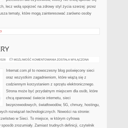
h, lecz wolą spojrzeć na zdrowy styl życia szerzej: przez
rusza tematy, które mogą zainteresować zarówno osoby
CI
ERY
HOSTING
 2026
MOŻLIWOŚĆ KOMENTOWANIA
ZOSTAŁA WYŁĄCZONA
I
SERWERY
Internat.com.pl to nowoczesny blog poświęcony sieci
oraz wszystkim zagadnieniom, które wiążą się z
codziennym korzystaniem z sprzętu elektronicznego.
Strona może być przydatnym miejscem dla osób, które
chcą opanować świecie internetu, sieci
bezprzewodowych, światłowodów, 5G, chmury, hostingu,
ych rozwiązań technologicznych. Nowości na stronie:
czeństwo w Sieci. To miejsce, w którym cyfrowa
sposób zrozumiały. Zamiast trudnych definicji, czytelnik