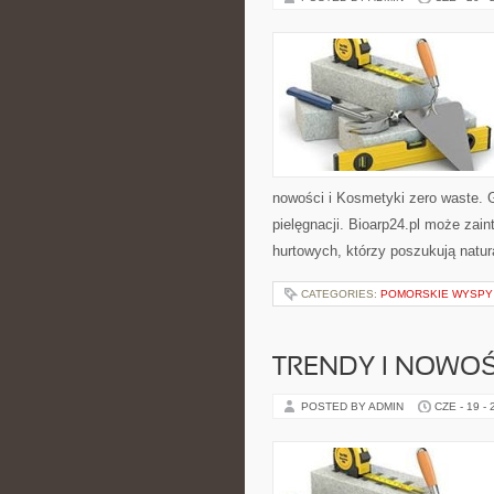
nowości i Kosmetyki zero waste. 
pielęgnacji. Bioarp24.pl może zai
hurtowych, którzy poszukują natur
CATEGORIES:
POMORSKIE WYSPY
TRENDY I NOWOŚ
POSTED BY ADMIN
CZE - 19 -