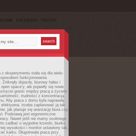
SCRIBE
FACEBOOK
TWITTER
 z eksperymentu stała się dla wielu
 sposobem funkcjonowania
Zniknęły dojazdy, biurowy hałas i
 open space’y, ale pojawiły się nowe
ozmycie granic między pracą a życiem
samotność, trudności z koncentracją
chu. Aby praca z domu była naprawdę
 efektywna, trzeba zaplanować ją tak
e, jak planuje się aranżację biura czy
ań. Podstawą jest ergonomiczne
pracy. Nawet jeśli nie mamy osobnego
rto zadbać o wygodne krzesło, biurko
iej wysokości i monitor ustawiony tak,
żać karku. Długotrwała praca przy