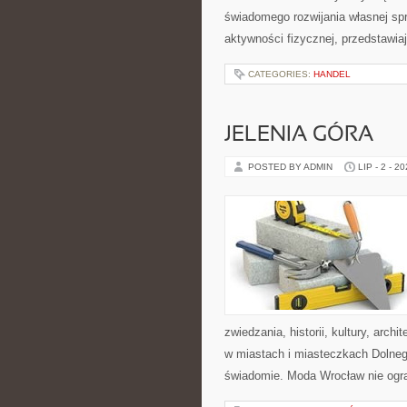
świadomego rozwijania własnej sp
aktywności fizycznej, przedstawia
CATEGORIES:
HANDEL
JELENIA GÓRA
POSTED BY ADMIN
LIP - 2 - 2
zwiedzania, historii, kultury, arch
w miastach i miasteczkach Dolnego
świadomie. Moda Wrocław nie ogra