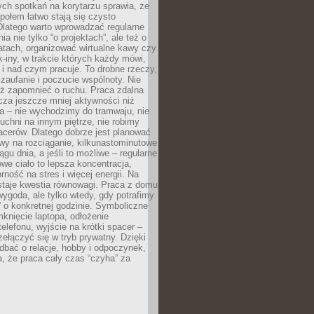
ch spotkań na korytarzu sprawia, że
społem łatwo stają się czysto
Dlatego warto wprowadzać regularne
a nie tylko “o projektach”, ale też o
atach, organizować wirtualne kawy czy
k-iny, w trakcie których każdy mówi,
e i nad czym pracuje. To drobne rzeczy,
 zaufanie i poczucie wspólnoty. Nie
eż zapomnieć o ruchu. Praca zdalna
cza jeszcze mniej aktywności niż
a – nie wychodzimy do tramwaju, nie
uchni na innym piętrze, nie robimy
cerów. Dlatego dobrze jest planować
rwy na rozciąganie, kilkunastominutowe
ągu dnia, a jeśli to możliwe – regularne
rowe ciało to lepsza koncentracja,
ność na stres i więcej energii. Na
staje kwestia równowagi. Praca z domu
ygoda, ale tylko wtedy, gdy potrafimy
 o konkretnej godzinie. Symboliczne
mknięcie laptopa, odłożenie
elefonu, wyjście na krótki spacer –
ełączyć się w tryb prywatny. Dzięki
 dbać o relacje, hobby i odpoczynek,
, że praca cały czas “czyha” za