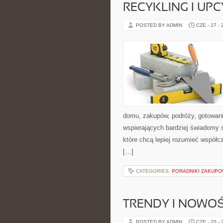
RECYKLING I UP
POSTED BY ADMIN
CZE - 27 -
domu, zakupów, podróży, gotowania
wspierających bardziej świadomy s
które chcą lepiej rozumieć współ
[…]
CATEGORIES:
PORADNIKI ZAKUP
TRENDY I NOWOŚ
POSTED BY ADMIN
CZE - 20 -