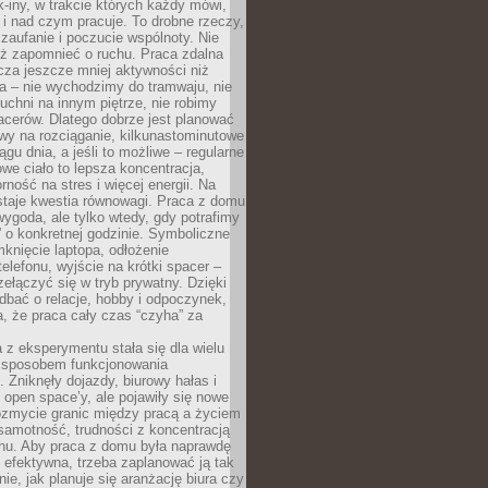
k-iny, w trakcie których każdy mówi,
e i nad czym pracuje. To drobne rzeczy,
 zaufanie i poczucie wspólnoty. Nie
eż zapomnieć o ruchu. Praca zdalna
cza jeszcze mniej aktywności niż
a – nie wychodzimy do tramwaju, nie
uchni na innym piętrze, nie robimy
cerów. Dlatego dobrze jest planować
rwy na rozciąganie, kilkunastominutowe
ągu dnia, a jeśli to możliwe – regularne
rowe ciało to lepsza koncentracja,
ność na stres i więcej energii. Na
staje kwestia równowagi. Praca z domu
ygoda, ale tylko wtedy, gdy potrafimy
 o konkretnej godzinie. Symboliczne
mknięcie laptopa, odłożenie
elefonu, wyjście na krótki spacer –
ełączyć się w tryb prywatny. Dzięki
 dbać o relacje, hobby i odpoczynek,
, że praca cały czas “czyha” za
 z eksperymentu stała się dla wielu
 sposobem funkcjonowania
Zniknęły dojazdy, biurowy hałas i
 open space’y, ale pojawiły się nowe
ozmycie granic między pracą a życiem
samotność, trudności z koncentracją
chu. Aby praca z domu była naprawdę
 efektywna, trzeba zaplanować ją tak
e, jak planuje się aranżację biura czy