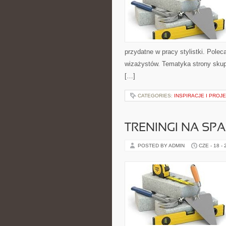
przydatne w pracy stylistki. Polec
wizażystów. Tematyka strony skupi
[…]
CATEGORIES:
INSPIRACJE I PROJ
TRENINGI NA SPA
POSTED BY ADMIN
CZE - 18 -