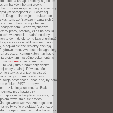
tole lub na kanapie kończy się bólem
ęciem barków i bólami głowy.
w komfortowe miejsce pracy szybko się
lepszym samopoczuciu i wyższej
ci. Drugim filarem jest struktura dnia.
a kusi tym, że “zawsze można zrobić
, co często kończy się chaosem i
 nadgodzinami. Warto wyznaczyć
dziny pracy, przerwy, czas na posiłki i
 też tworzenie list zadań na dany
riorytetów – dzięki temu łatwiej uniknąć
której cały czas uciekł nam na maile i
, a najważniejsze projekty czekają
W cyfrowej rzeczywistości niebagatelną
ją narzędzia. Komunikatory, aplikacje
nia projektami, wspólne dokumenty w
rmowa
witryna
z zasobami czy
 – to wszystko fundamenty dobrze
nej pracy zdalnej. Równocześnie
omie stawiać granice: wyciszać
ia poza godzinami pracy, jasno
 swoją dostępność, dbać o to, by dom
się w “biuro 24/7”. Istotnym
st też izolacja społeczna. Brak
 rozmów przy kawie czy
ch spotkań na korytarzu sprawia, że
społem łatwo stają się czysto
Dlatego warto wprowadzać regularne
a nie tylko “o projektach”, ale też o
atach, organizować wirtualne kawy czy