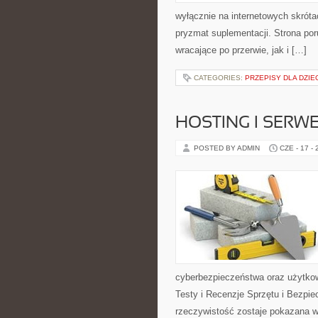
wyłącznie na internetowych skrótac
pryzmat suplementacji. Strona po
wracające po przerwie, jak i […]
CATEGORIES:
PRZEPISY DLA DZIE
HOSTING I SERW
POSTED BY ADMIN
CZE - 17 -
cyberbezpieczeństwa oraz użytkow
Testy i Recenzje Sprzętu i Bezpie
rzeczywistość zostaje pokazana w 