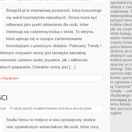
spontaniczny
I
NOWOŚCI
relacje z ze
Bioarp24.pl to internetowa przestrzeń, która koncentruje
zadaniowe. 
wideospotkani
się wokół kosmetyków naturalnych. Strona może być
luźnych tem
odbierana jako punkt odniesienia dla osób, które
krótkie chec
jak się czuj
interesują się codzienną troską o skórę. To witryna,
które budują
wolno równi
która wpisuje się w rosnące zainteresowanie
często ozna
kosmetykami o prostszym składzie. Polecamy Trendy i
praca biurow
idziemy do k
Głównym motywem strony jest tematyka naturalnej
drobnych spa
nteresować zarówno osoby prywatne, jak i odbiorców
krótkie prze
spacery w ci
alnych preparatów. Charakter strony jest […]
treningi. Zd
wyższa odpor
koniec pozo
 I PÓŁWYSPY
to ogromna w
ją “zamykać”
rytuały – za
służbowego t
CI
pomagają prz
temu łatwiej
bez poczucia
TRENDY
 2026
MOŻLIWOŚĆ KOMENTOWANIA
ZOSTAŁA WYŁĄCZONA
I
rogiem.
NOWOŚCI
Studio Veriss to miejsce w sieci poświęcony urodzie
oraz sprawdzonym wskazówkom dla osób, które chcą