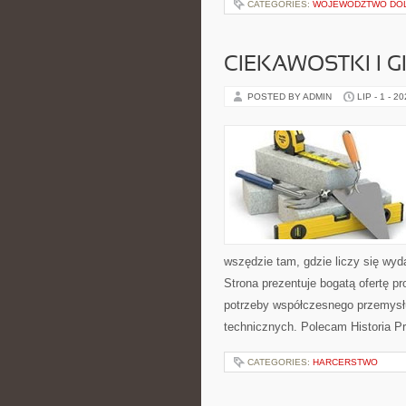
CATEGORIES:
WOJEWÓDZTWO DO
CIEKAWOSTKI I 
POSTED BY ADMIN
LIP - 1 - 2
wszędzie tam, gdzie liczy się wy
Strona prezentuje bogatą ofertę pr
potrzeby współczesnego przemysł
technicznych. Polecam Historia P
CATEGORIES:
HARCERSTWO