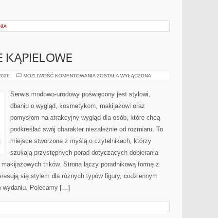
NIA
JE KĄPIELOWE
BIELIZNA
 2026
MOŻLIWOŚĆ KOMENTOWANIA
ZOSTAŁA WYŁĄCZONA
I
STROJE
KĄPIELOWE
Serwis modowo-urodowy poświęcony jest stylowi,
dbaniu o wygląd, kosmetykom, makijażowi oraz
pomysłom na atrakcyjny wygląd dla osób, które chcą
podkreślać swój charakter niezależnie od rozmiaru. To
miejsce stworzone z myślą o czytelnikach, którzy
szukają przystępnych porad dotyczących dobierania
z makijażowych trików. Strona łączy poradnikową formę z
eresują się stylem dla różnych typów figury, codziennym
m wydaniu. Polecamy […]