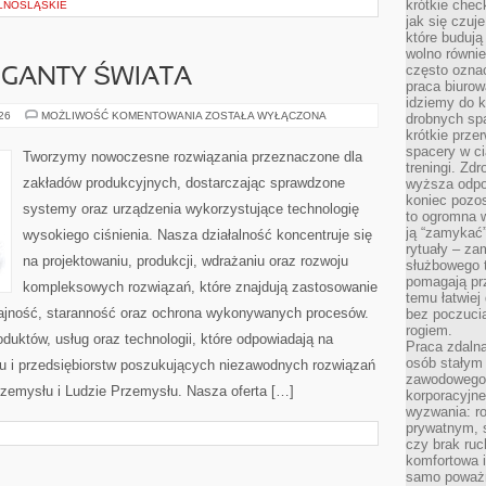
krótkie chec
LNOŚLĄSKIE
jak się czuj
które budują
wolno równi
często ozna
GIGANTY ŚWIATA
praca biurow
idziemy do k
CIEKAWOSTKI
026
MOŻLIWOŚĆ KOMENTOWANIA
ZOSTAŁA WYŁĄCZONA
drobnych spa
I
krótkie prze
GIGANTY
spacery w ci
ŚWIATA
Tworzymy nowoczesne rozwiązania przeznaczone dla
treningi. Zd
zakładów produkcyjnych, dostarczając sprawdzone
wyższa odpor
koniec pozo
systemy oraz urządzenia wykorzystujące technologię
to ogromna w
ją “zamykać”
wysokiego ciśnienia. Nasza działalność koncentruje się
rytuały – za
na projektowaniu, produkcji, wdrażaniu oraz rozwoju
służbowego t
pomagają prz
kompleksowych rozwiązań, które znajdują zastosowanie
temu łatwiej
dajność, staranność oraz ochrona wykonywanych procesów.
bez poczucia
rogiem.
oduktów, usług oraz technologii, które odpowiadają na
Praca zdalna
osób stałym
u i przedsiębiorstw poszukujących niezawodnych rozwiązań
zawodowego. 
rzemysłu i Ludzie Przemysłu. Nasza oferta […]
korporacyjne
wyzwania: r
prywatnym, 
czy brak ru
komfortowa i
samo poważni