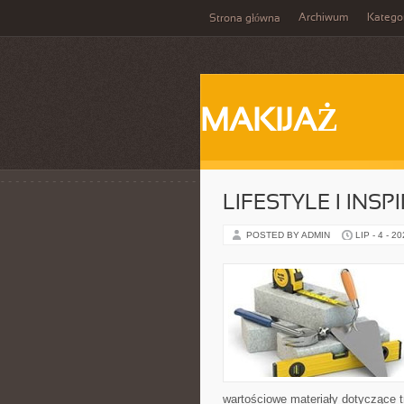
Archiwum
Katego
Strona główna
MAKIJAŻ
LIFESTYLE I INSP
POSTED BY ADMIN
LIP - 4 - 2
wartościowe materiały dotyczące t