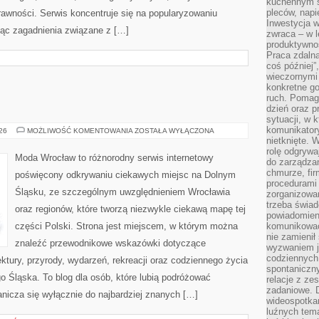
kuchennym s
pleców, napi
rawności. Serwis koncentruje się na popularyzowaniu
Inwestycja 
jąc zagadnienia związane z […]
zwraca – w 
produktywnoś
Praca zdaln
coś później”
wieczornymi
konkretne go
ruch. Pomaga
dzień oraz p
sytuacji, w 
komunikatory
JELENIA
026
MOŻLIWOŚĆ KOMENTOWANIA
ZOSTAŁA WYŁĄCZONA
GÓRA
nietknięte. 
rolę odgrywa
Moda Wrocław to różnorodny serwis internetowy
do zarządza
chmurze, fi
poświęcony odkrywaniu ciekawych miejsc na Dolnym
procedurami
Śląsku, ze szczególnym uwzględnieniem Wrocławia
zorganizowa
trzeba świad
oraz regionów, które tworzą niezwykle ciekawą mapę tej
powiadomien
części Polski. Strona jest miejscem, w którym można
komunikować
nie zamienił 
znaleźć przewodnikowe wskazówki dotyczące
wyzwaniem je
codziennych
itektury, przyrody, wydarzeń, rekreacji oraz codziennego życia
spontaniczny
 Śląska. To blog dla osób, które lubią podróżować
relacje z ze
zadaniowe. 
nicza się wyłącznie do najbardziej znanych […]
wideospotkani
luźnych tem