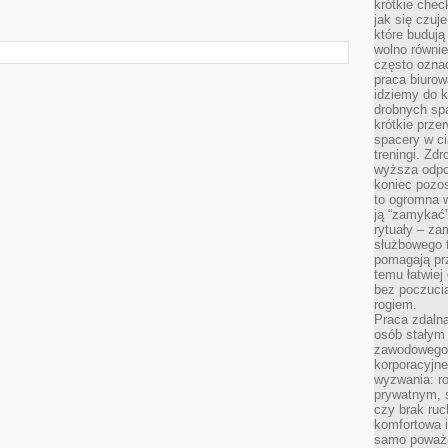
krótkie chec
jak się czuj
które budują
wolno równi
często ozna
praca biurow
idziemy do k
drobnych spa
krótkie prze
spacery w ci
treningi. Zd
wyższa odpor
koniec pozo
to ogromna w
ją “zamykać”
rytuały – za
służbowego t
pomagają prz
temu łatwiej
bez poczucia
rogiem.
Praca zdalna
osób stałym
zawodowego. 
korporacyjne
wyzwania: r
prywatnym, 
czy brak ru
komfortowa i
samo poważni