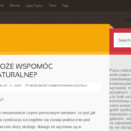
rie
Mama
Tata
Tagi
Spis Treści
SUB
MOŻE WSPOMÓC
Praca zdalna
ATURALNE?
osób stałym
zawodowego. 
korporacyjne
CZY
LIP - 3 - 2025
MOŻLIWOŚĆ KOMENTOWANIA
ZOSTAŁA
wyzwania: r
CZŁOWIEK
MOŻE
prywatnym, 
WSPOMÓC
czy brak ru
ŚRODOWISKO
e?
komfortowa i
NATURALNE?
samo poważni
grafik spotk
h niesamowicie często poruszanym tematem, co jest jak
stanowisko 
gabinetu, wa
a cywilizacja szczególnie się rozwija praktycznie pod
na odpowiedn
cznie służy ekologii, dlatego że wycinane są w
by nie obcią