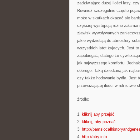
zadziwiająco dużej ilości lasy, czy
Również szczególnie często pojawi
może w skutkach okazać się bardz
częściej występują różne załaman
zjawisk wywoływanych zanieczysz
jakie wydzielają do atmosfery subs
wszystkich istot żyjących. Jest to
zapobiegać, dlatego że cywilizacj
jak najwyższego komfortu. Jednak 
dobrego. Taką dziedziną jak najbar
czy także hodowanie bydła. Jest t
przeważającej ilości w rolnictwie 
źródło:
———————————
1.
kliknij aby przejść
2.
kliknij, aby poznać
3.
http://pamslocalhistoryandgenea
4.
http://btry.info