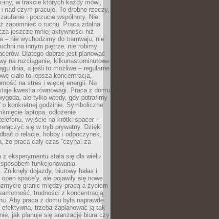
k-iny, w trakcie których każdy mówi,
e i nad czym pracuje. To drobne rzeczy,
 zaufanie i poczucie wspólnoty. Nie
eż zapomnieć o ruchu. Praca zdalna
cza jeszcze mniej aktywności niż
a – nie wychodzimy do tramwaju, nie
uchni na innym piętrze, nie robimy
cerów. Dlatego dobrze jest planować
rwy na rozciąganie, kilkunastominutowe
ągu dnia, a jeśli to możliwe – regularne
rowe ciało to lepsza koncentracja,
ność na stres i więcej energii. Na
staje kwestia równowagi. Praca z domu
ygoda, ale tylko wtedy, gdy potrafimy
 o konkretnej godzinie. Symboliczne
mknięcie laptopa, odłożenie
elefonu, wyjście na krótki spacer –
ełączyć się w tryb prywatny. Dzięki
 dbać o relacje, hobby i odpoczynek,
, że praca cały czas “czyha” za
 z eksperymentu stała się dla wielu
 sposobem funkcjonowania
Zniknęły dojazdy, biurowy hałas i
 open space’y, ale pojawiły się nowe
ozmycie granic między pracą a życiem
samotność, trudności z koncentracją
chu. Aby praca z domu była naprawdę
 efektywna, trzeba zaplanować ją tak
e, jak planuje się aranżację biura czy