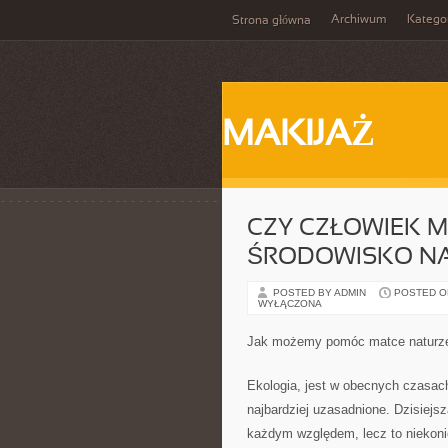
Archiwum
Katego
Strona główna
MAKIJAŻ
CZY CZŁOWIEK 
ŚRODOWISKO N
POSTED BY ADMIN
POSTED ON 
WYŁĄCZONA
Jak możemy pomóc matce naturz
Ekologia, jest w obecnych czasac
najbardziej uzasadnione. Dzisiejsz
każdym względem, lecz to niekonie