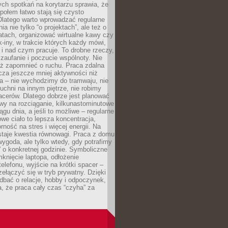
ch spotkań na korytarzu sprawia, że
społem łatwo stają się czysto
Dlatego warto wprowadzać regularne
a nie tylko “o projektach”, ale też o
atach, organizować wirtualne kawy czy
k-iny, w trakcie których każdy mówi,
e i nad czym pracuje. To drobne rzeczy,
 zaufanie i poczucie wspólnoty. Nie
eż zapomnieć o ruchu. Praca zdalna
cza jeszcze mniej aktywności niż
a – nie wychodzimy do tramwaju, nie
uchni na innym piętrze, nie robimy
cerów. Dlatego dobrze jest planować
rwy na rozciąganie, kilkunastominutowe
ągu dnia, a jeśli to możliwe – regularne
rowe ciało to lepsza koncentracja,
ność na stres i więcej energii. Na
staje kwestia równowagi. Praca z domu
ygoda, ale tylko wtedy, gdy potrafimy
 o konkretnej godzinie. Symboliczne
mknięcie laptopa, odłożenie
elefonu, wyjście na krótki spacer –
ełączyć się w tryb prywatny. Dzięki
 dbać o relacje, hobby i odpoczynek,
, że praca cały czas “czyha” za