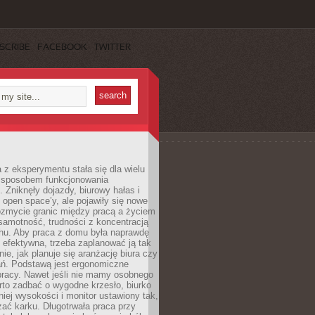
SCRIBE
FACEBOOK
TWITTER
 z eksperymentu stała się dla wielu
 sposobem funkcjonowania
Zniknęły dojazdy, biurowy hałas i
 open space’y, ale pojawiły się nowe
ozmycie granic między pracą a życiem
samotność, trudności z koncentracją
chu. Aby praca z domu była naprawdę
 efektywna, trzeba zaplanować ją tak
e, jak planuje się aranżację biura czy
ań. Podstawą jest ergonomiczne
pracy. Nawet jeśli nie mamy osobnego
rto zadbać o wygodne krzesło, biurko
iej wysokości i monitor ustawiony tak,
żać karku. Długotrwała praca przy