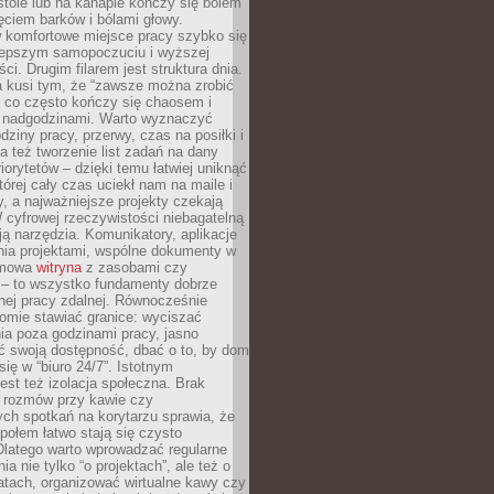
tole lub na kanapie kończy się bólem
ęciem barków i bólami głowy.
w komfortowe miejsce pracy szybko się
lepszym samopoczuciu i wyższej
ci. Drugim filarem jest struktura dnia.
a kusi tym, że “zawsze można zrobić
, co często kończy się chaosem i
 nadgodzinami. Warto wyznaczyć
dziny pracy, przerwy, czas na posiłki i
 też tworzenie list zadań na dany
riorytetów – dzięki temu łatwiej uniknąć
której cały czas uciekł nam na maile i
, a najważniejsze projekty czekają
W cyfrowej rzeczywistości niebagatelną
ją narzędzia. Komunikatory, aplikacje
nia projektami, wspólne dokumenty w
rmowa
witryna
z zasobami czy
 – to wszystko fundamenty dobrze
nej pracy zdalnej. Równocześnie
omie stawiać granice: wyciszać
ia poza godzinami pracy, jasno
 swoją dostępność, dbać o to, by dom
się w “biuro 24/7”. Istotnym
st też izolacja społeczna. Brak
 rozmów przy kawie czy
ch spotkań na korytarzu sprawia, że
społem łatwo stają się czysto
Dlatego warto wprowadzać regularne
a nie tylko “o projektach”, ale też o
atach, organizować wirtualne kawy czy