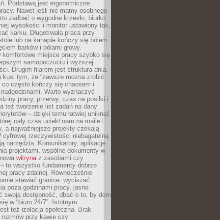
ań. Podstawą jest ergonomiczne
pracy. Nawet jeśli nie mamy osobnego
rto zadbać o wygodne krzesło, biurko
iej wysokości i monitor ustawiony tak,
żać karku. Długotrwała praca przy
tole lub na kanapie kończy się bólem
ęciem barków i bólami głowy.
w komfortowe miejsce pracy szybko się
lepszym samopoczuciu i wyższej
ci. Drugim filarem jest struktura dnia.
a kusi tym, że “zawsze można zrobić
, co często kończy się chaosem i
 nadgodzinami. Warto wyznaczyć
dziny pracy, przerwy, czas na posiłki i
 też tworzenie list zadań na dany
riorytetów – dzięki temu łatwiej uniknąć
której cały czas uciekł nam na maile i
, a najważniejsze projekty czekają
W cyfrowej rzeczywistości niebagatelną
ją narzędzia. Komunikatory, aplikacje
nia projektami, wspólne dokumenty w
rmowa
witryna
z zasobami czy
 – to wszystko fundamenty dobrze
nej pracy zdalnej. Równocześnie
omie stawiać granice: wyciszać
ia poza godzinami pracy, jasno
 swoją dostępność, dbać o to, by dom
się w “biuro 24/7”. Istotnym
st też izolacja społeczna. Brak
 rozmów przy kawie czy