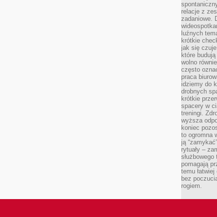
spontaniczny
relacje z ze
zadaniowe. 
wideospotkani
luźnych tem
krótkie chec
jak się czuj
które budują
wolno równi
często ozna
praca biurow
idziemy do k
drobnych spa
krótkie prze
spacery w ci
treningi. Zd
wyższa odpor
koniec pozo
to ogromna w
ją “zamykać”
rytuały – za
służbowego t
pomagają prz
temu łatwiej
bez poczucia
rogiem.