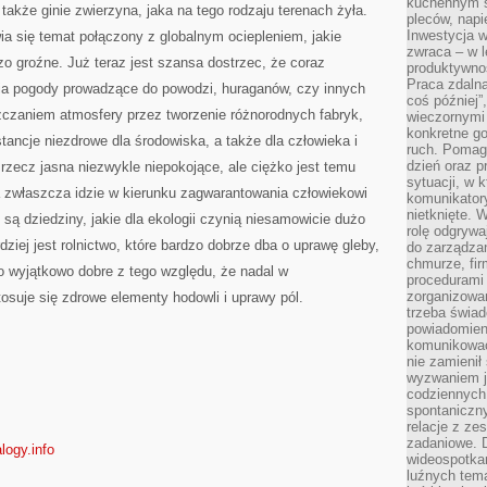
kuchennym s
 także ginie zwierzyna, jaka na tego rodzaju terenach żyła.
pleców, napi
Inwestycja 
a się temat połączony z globalnym ociepleniem, jakie
zwraca – w 
o groźne. Już teraz jest szansa dostrzec, że coraz
produktywnoś
Praca zdaln
ia pogody prowadzące do powodzi, huraganów, czy innych
coś później”
czaniem atmosfery przez tworzenie różnorodnych fabryk,
wieczornymi
konkretne go
tancje niezdrowe dla środowiska, a także dla człowieka i
ruch. Pomaga
dzień oraz p
 rzecz jasna niezwykle niepokojące, ale ciężko jest temu
sytuacji, w 
a zwłaszcza idzie w kierunku zagwarantowania człowiekowi
komunikatory
nietknięte. 
są dziedziny, jakie dla ekologii czynią niesamowicie dużo
rolę odgrywa
dziej jest rolnictwo, które bardzo dobrze dba o uprawę gleby,
do zarządza
chmurze, fi
o wyjątkowo dobre z tego względu, że nadal w
procedurami
zorganizowa
stosuje się zdrowe elementy hodowli i uprawy pól.
trzeba świad
powiadomien
komunikować
nie zamienił 
wyzwaniem je
codziennych
spontaniczny
relacje z ze
zadaniowe. 
logy.info
wideospotkani
luźnych tem