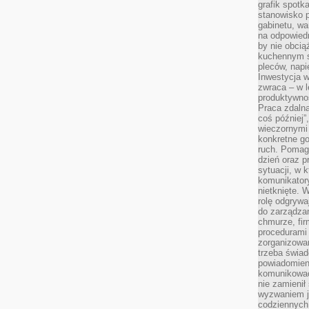
grafik spotk
stanowisko 
gabinetu, wa
na odpowiedn
by nie obcią
kuchennym s
pleców, napi
Inwestycja 
zwraca – w 
produktywnoś
Praca zdaln
coś później”
wieczornymi
konkretne go
ruch. Pomaga
dzień oraz p
sytuacji, w 
komunikatory
nietknięte. 
rolę odgrywa
do zarządza
chmurze, fi
procedurami
zorganizowa
trzeba świad
powiadomien
komunikować
nie zamienił 
wyzwaniem je
codziennych