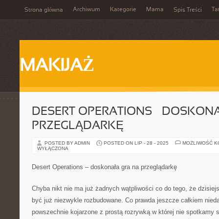
Archiwum
Kategorie
Mama
Ta
Strona główna
Spis Treści
MAKIJAŻ
DESERT OPERATIONS – DOSKON
PRZEGLĄDARKĘ
POSTED BY ADMIN
POSTED ON LIP - 28 - 2025
MOŻLIWOŚĆ 
WYŁĄCZONA
Desert Operations – doskonała gra na przeglądarkę
Chyba nikt nie ma już żadnych wątpliwości co do tego, że dzisiej
być już niezwykle rozbudowane. Co prawda jeszcze całkiem nied
powszechnie kojarzone z prostą rozrywką w której nie spotkamy s