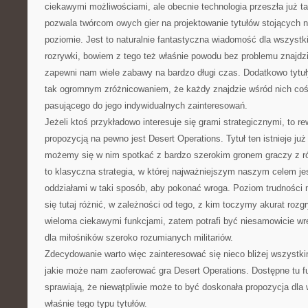
ciekawymi możliwościami, ale obecnie technologia przeszła już t
pozwala twórcom owych gier na projektowanie tytułów stojących 
poziomie. Jest to naturalnie fantastyczna wiadomość dla wszystki
rozrywki, bowiem z tego też właśnie powodu bez problemu znajdz
zapewni nam wiele zabawy na bardzo długi czas. Dodatkowo tytuły
tak ogromnym zróżnicowaniem, że każdy znajdzie wśród nich coś
pasującego do jego indywidualnych zainteresowań.
Jeżeli ktoś przykładowo interesuje się grami strategicznymi, to re
propozycją na pewno jest Desert Operations. Tytuł ten istnieje już
możemy się w nim spotkać z bardzo szerokim gronem graczy z ró
to klasyczna strategia, w której najważniejszym naszym celem j
oddziałami w taki sposób, aby pokonać wroga. Poziom trudności
się tutaj różnić, w zależności od tego, z kim toczymy akurat roz
wieloma ciekawymi funkcjami, zatem potrafi być niesamowicie wręc
dla miłośników szeroko rozumianych militariów.
Zdecydowanie warto więc zainteresować się nieco bliżej wszystk
jakie może nam zaoferować gra Desert Operations. Dostępne tu fu
sprawiają, że niewątpliwie może to być doskonała propozycja dla
właśnie tego typu tytułów.