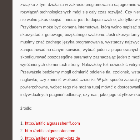
związku z tym działania w zakresie programowania są ogromnie w
rozwiązań technologicznych mógł się cały czas rozwijać. Czy ni
nie wolno jakoś obejść – nieraz jest to dopuszczalne, ale tylko w
Przykładem może być domena internetowa, którą wolno napisać s
skorzystać z gotowego, bezpłatnego szablonu. Jeśli skorzystamy z 
musimy znać żadnego języka programowania, wystarczy najzwycza
zarejestrować na danym serwisie, wybrać jeden z proponowanych
skonfigurować poszczególne parametry zaznaczając jeden z moż
wyróżnionych elementach strony. Należałoby też odwiedzić witrynę 
Przeważnie będziemy mogli odmienić odcienie tła, czcionek, wsta
nagłówku, czy zmienić wielkość czcionki. W jaki sposób zauważ
powierzchowne, wobec tego nie można tutaj mówić o dostosowani
indywidualnych pragnień odbiorcy, czy nas, jako jego użytkownik
źródło:
———————————
1.
http://artificialgrasssheriff.com
2.
http://artificialgrassstar.com
3.
http://artilleristen-vom-klotz.de