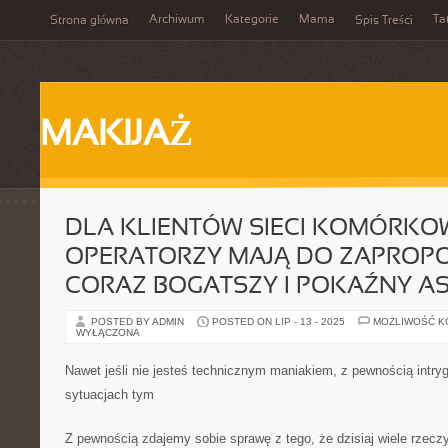
Archiwum
Kategorie
Mama
Ta
Strona główna
Spis Treści
MAKIJAŻ
DLA KLIENTÓW SIECI KOMÓRK
OPERATORZY MAJĄ DO ZAPRO
CORAZ BOGATSZY I POKAŹNY A
POSTED BY ADMIN
POSTED ON LIP - 13 - 2025
MOŻLIWOŚĆ 
WYŁĄCZONA
Nawet jeśli nie jesteś technicznym maniakiem, z pewnością intry
sytuacjach tym
Z pewnością zdajemy sobie sprawę z tego, że dzisiaj wiele rzecz