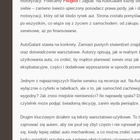
motoryzacji. Polecamy
Peugeot
i Jaguar. Na AutoGalant każdy od
siebie – zarówno świeżo upieczony posiadacz prawa jazdy, jak i 
motoryzacji, który od lat śledzi rynek aut. Strona została pomyś
po wszystkim, co wiąże się z życiem z samochodem: od zakupu a
serwisowe, aż po finansowanie.
AutoGalant stawia na konkrety. Zamiast pustych stwierdzeń znajdz
oraz doświadczenie warsztatowe. Autorzy opisują, jak w realnym 
użytkowania auta, co zrobić, by mądrze planować serwis oraz jak
eksploatacyjne, części i dodatkowe wyposażenie w sposób przem
Jednym z najważniejszych filarów serwisu są recenzje aut. Na Au
wyłącznie o cyferki w tabelkach, ale o to, jak samochód zachowuj
wygodny? Jak znosi miejskie nierówności? Ile naprawdę spala? D
czytelnik może podjąć świadomą decyzję, zanim wyda pieniądze.
Drugim kluczowym działem są teksty warsztatowo-użytkowe. To t
zajmować się autem, aby nie psuł się zbyt często i nie rujnował po
się, kiedy lepiej oddać auto mechanikowi, a co można zrobić samo
kroku poradniki przydają się zarówno właścicielom używanych sa