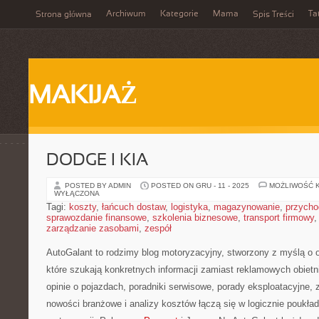
Archiwum
Kategorie
Mama
Ta
Strona główna
Spis Treści
MAKIJAŻ
DODGE I KIA
POSTED BY ADMIN
POSTED ON GRU - 11 - 2025
MOŻLIWOŚĆ 
WYŁĄCZONA
Tagi:
koszty
,
łańcuch dostaw
,
logistyka
,
magazynowanie
,
przycho
sprawozdanie finansowe
,
szkolenia biznesowe
,
transport firmowy
zarządzanie zasobami
,
zespół
AutoGalant to rodzimy blog motoryzacyjny, stworzony z myślą 
które szukają konkretnych informacji zamiast reklamowych obietn
opinie o pojazdach, poradniki serwisowe, porady eksploatacyjne
nowości branżowe i analizy kosztów łączą się w logicznie poukła