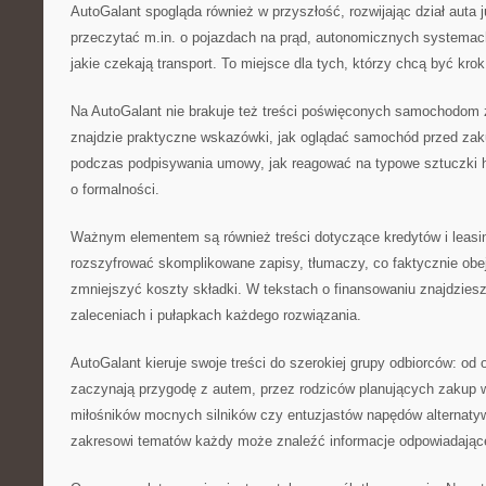
AutoGalant spogląda również w przyszłość, rozwijając dział auta j
przeczytać m.in. o pojazdach na prąd, autonomicznych systemac
jakie czekają transport. To miejsce dla tych, którzy chcą być krok
Na AutoGalant nie brakuje też treści poświęconych samochodom z
znajdzie praktyczne wskazówki, jak oglądać samochód przed za
podczas podpisywania umowy, jak reagować na typowe sztuczki 
o formalności.
Ważnym elementem są również treści dotyczące kredytów i leas
rozszyfrować skomplikowane zapisy, tłumaczy, co faktycznie obej
zmniejszyć koszty składki. W tekstach o finansowaniu znajdziesz
zaleceniach i pułapkach każdego rozwiązania.
AutoGalant kieruje swoje treści do szerokiej grupy odbiorców: od 
zaczynają przygodę z autem, przez rodziców planujących zakup 
miłośników mocnych silników czy entuzjastów napędów alternaty
zakresowi tematów każdy może znaleźć informacje odpowiadające