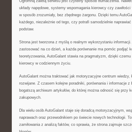
Ogromną zaletą serwisu jest czytelny sposób tłumaczenia. Nawet 
układy napędowe, systemy wspomagania kierowcy czy zawiłości 
w sposób zrozumiały, bez zbędnego żargonu. Dzięki temu AutoGa
każdego, niezależnie od tego, czy potrafi samodzielnie naprawiać
podstaw.
Strona jest tworzona z myślą o realnym wykorzystaniu informac
zastosować na co dzień, a każda porównanie ma pomóc podjąć k
teoretyzowania, AutoGalant stawia na pragmatyzm, dzięki czemu
kierowcy w codziennym życiu.
AutoGalant można traktować jak motoryzacyjne centrum wiedzy, kt
rozwijane. Z czasem kolejne poradniki, porównania i informacje z
bogatszą archiwum artykułów, do której można odnosić się przy k
zakupowych.
Dla wielu osób AutoGalant staje się doradcą motoryzacyjnym, ws
naprawach oraz przewodnikiem po świecie nowych technologii. T
zamiłowania z analizą faktów, co sprawia, że strona zajmuje szc
blogów.