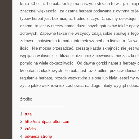
kraju. Chociaż herbata króluje na naszych stołach to wciąż o niej
znacznej większości, że czarna herbata podawana z cytryną to je
typów herbat jest bezmiar, aż trudno zliczyć. Choć my delektujem
czarną, to jest w rzeczy samej dużo innych gatunków także apet
zdrowych. Zapewne także nie wszyscy zdają sobie sprawę z tego,
zdrowa – potwierdza to portal internetowy herbata liściasta. Niewą
ilości. Nie można przesadzać, zresztą każda skrajność nie jest 
wypijana w ilości kilki filiżanek dziennie z pewnością nie zaszko
pomóc na wiele dokuczliwości. Od dawna gorzki napar z herbaty c
kłopotach żołądkowych. Herbata jest też źródłem przeciwutleniacz
regularnie herbatę, przede wszystkim zieloną lub białą jesteśmy w
życie jakkolwiek również zachować na długo młody wygląd i dobr
źródło:
———————————
1.
tutaj
2.
http://saintpaul-elton.com
3.
źródło
4.
odwiedź stronę