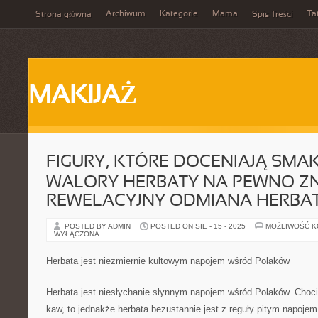
Archiwum
Kategorie
Mama
Ta
Strona główna
Spis Treści
MAKIJAŻ
FIGURY, KTÓRE DOCENIAJĄ SMA
WALORY HERBATY NA PEWNO Z
REWELACYJNY ODMIANA HERBA
POSTED BY ADMIN
POSTED ON SIE - 15 - 2025
MOŻLIWOŚĆ 
WYŁĄCZONA
Herbata jest niezmiernie kultowym napojem wśród Polaków
Herbata jest niesłychanie słynnym napojem wśród Polaków. Choc
kaw, to jednakże herbata bezustannie jest z reguły pitym napoj