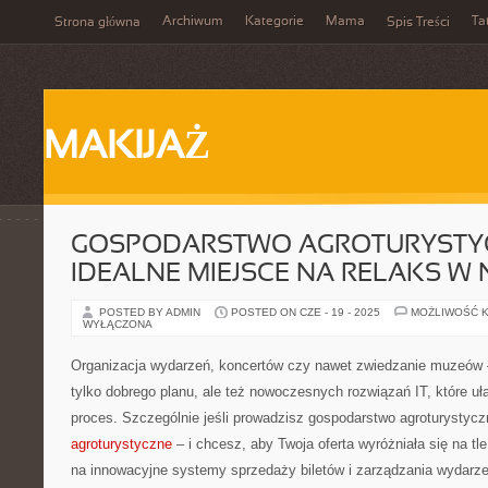
Archiwum
Kategorie
Mama
Ta
Strona główna
Spis Treści
MAKIJAŻ
GOSPODARSTWO AGROTURYSTY
IDEALNE MIEJSCE NA RELAKS W 
POSTED BY ADMIN
POSTED ON CZE - 19 - 2025
MOŻLIWOŚĆ 
WYŁĄCZONA
Organizacja wydarzeń, koncertów czy nawet zwiedzanie muzeów 
tylko dobrego planu, ale też nowoczesnych rozwiązań IT, które uł
proces. Szczególnie jeśli prowadzisz gospodarstwo agroturystycz
agroturystyczne
– i chcesz, aby Twoja oferta wyróżniała się na tl
na innowacyjne systemy sprzedaży biletów i zarządzania wydarze