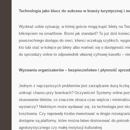
Technologia jako klucz do sukcesu w branży turystycznej i e
Wyobraź sobie sytuację, w której goście mogą kupić bilety na Tw
kliknięciem na smartfonie. Brzmi jak standard? To już dziś koniec
powszechnego dostępu do sieci, klienci oczekują szybkich, wyg
kto lubi stać w kolejce po bilety albo martwić się o dostępność 
do sprzedaży online to odpowiednik własnej cyfrowej kasetki – ni
Wyzwania organizatorów – bezpieczeństwo i płynność sprze
Jednym z najczęstszych problemów jest zarządzanie dużą liczb
uniknąć chaosu przy bramkach? Oczywiście! Systemy online poz
skanowanie biletów, co znacznie skraca czas wejścia i minimalizuj
wystarczy? Niektórym może wydawać się, że technologia jest sk
kosztowna. Czy naprawdę trzeba inwestować w drogie rozwiązani
dostępne są platformy, które można łatwo dostosować do potrze
agroturystycznego czy małej instytucji kulturalnej.